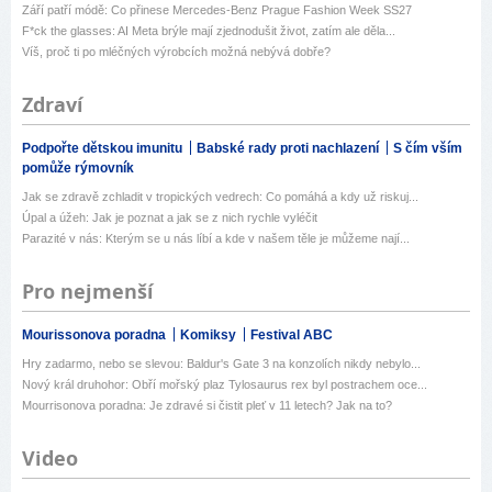
Září patří módě: Co přinese Mercedes-Benz Prague Fashion Week SS27
F*ck the glasses: AI Meta brýle mají zjednodušit život, zatím ale děla...
Víš, proč ti po mléčných výrobcích možná nebývá dobře?
Zdraví
Podpořte dětskou imunitu
Babské rady proti nachlazení
S čím vším
pomůže rýmovník
Jak se zdravě zchladit v tropických vedrech: Co pomáhá a kdy už riskuj...
Úpal a úžeh: Jak je poznat a jak se z nich rychle vyléčit
Parazité v nás: Kterým se u nás líbí a kde v našem těle je můžeme nají...
Pro nejmenší
Mourissonova poradna
Komiksy
Festival ABC
Hry zadarmo, nebo se slevou: Baldur's Gate 3 na konzolích nikdy nebylo...
Nový král druhohor: Obří mořský plaz Tylosaurus rex byl postrachem oce...
Mourrisonova poradna: Je zdravé si čistit pleť v 11 letech? Jak na to?
Video