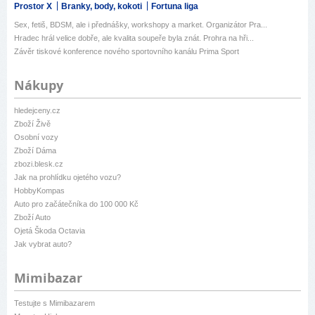
Prostor X
Branky, body, kokoti
Fortuna liga
Sex, fetiš, BDSM, ale i přednášky, workshopy a market. Organizátor Pra...
Hradec hrál velice dobře, ale kvalita soupeře byla znát. Prohra na hři...
Závěr tiskové konference nového sportovního kanálu Prima Sport
Nákupy
hledejceny.cz
Zboží Živě
Osobní vozy
Zboží Dáma
zbozi.blesk.cz
Jak na prohlídku ojetého vozu?
HobbyKompas
Auto pro začátečníka do 100 000 Kč
Zboží Auto
Ojetá Škoda Octavia
Jak vybrat auto?
Mimibazar
Testujte s Mimibazarem