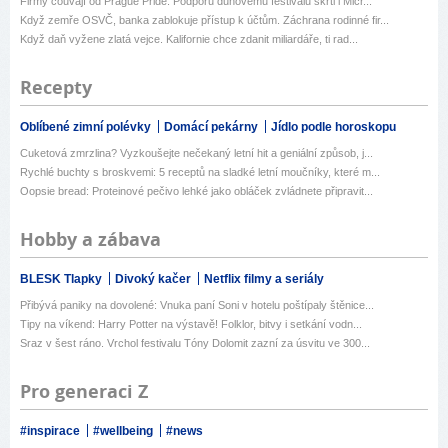
Firmy couvají od Prague Pride. Podporu duhovému festivalu škrtl i Micr...
Když zemře OSVČ, banka zablokuje přístup k účtům. Záchrana rodinné fir...
Když daň vyžene zlatá vejce. Kalifornie chce zdanit miliardáře, ti rad...
Recepty
Oblíbené zimní polévky
Domácí pekárny
Jídlo podle horoskopu
Cuketová zmrzlina? Vyzkoušejte nečekaný letní hit a geniální způsob, j...
Rychlé buchty s broskvemi: 5 receptů na sladké letní moučníky, které m...
Oopsie bread: Proteinové pečivo lehké jako obláček zvládnete připravit...
Hobby a zábava
BLESK Tlapky
Divoký kačer
Netflix filmy a seriály
Přibývá paniky na dovolené: Vnuka paní Soni v hotelu poštípaly štěnice...
Tipy na víkend: Harry Potter na výstavě! Folklor, bitvy i setkání vodn...
Sraz v šest ráno. Vrchol festivalu Tóny Dolomit zazní za úsvitu ve 300...
Pro generaci Z
#inspirace
#wellbeing
#news