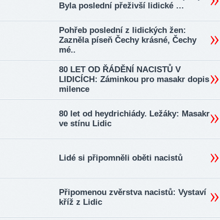
Byla poslední přeživší lidické …
Pohřeb poslední z lidických žen:
Zazněla píseň Čechy krásné, Čechy
mé..
80 LET OD ŘÁDĚNÍ NACISTŮ V
LIDICÍCH: Záminkou pro masakr dopis
milence
80 let od heydrichiády. Ležáky: Masakr
ve stínu Lidic
Lidé si připomněli oběti nacistů
Připomenou zvěrstva nacistů: Vystaví
kříž z Lidic