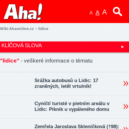
A
A
A
Wiki Ahaonline.cz
lidice
KLÍČOVÁ SLOVA
"lidice"
- veškeré informace o tématu
Srážka autobusů u Lidic: 17
zraněných, letěl vrtulník!
Cyničtí turisté v pietním areálu v
Lidic: Piknik u vypáleného domu
Zemřela Jaroslava Skleničková (†98):