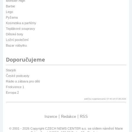
Monster High
Barbie
Lego
Pyžama
Kosmetika a parfémy
Teplákové soupravy
Dětské boty
Ložní povlečení
Bazar nábytku
Doporučujeme
Starjob
České podcasty
Rádio a zábava pro děti
Frekvence 1
Evropa 2
patička vygenerovaná: 07:40:18 07.08.2026
Inzerce
Redakce
RSS
© 2001 - 2026 Copyright
CZECH NEWS CENTER a.s.
se sídlem náměstí Marie