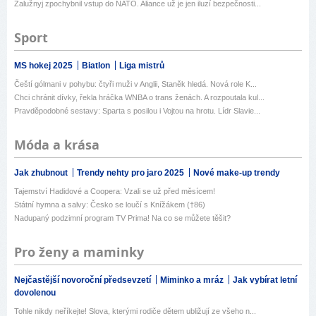
Zalužnyj zpochybnil vstup do NATO. Aliance už je jen iluzí bezpečnosti...
Sport
MS hokej 2025
Biatlon
Liga mistrů
Čeští gólmani v pohybu: čtyři muži v Anglii, Staněk hledá. Nová role K...
Chci chránit dívky, řekla hráčka WNBA o trans ženách. A rozpoutala kul...
Pravděpodobné sestavy: Sparta s posilou i Vojtou na hrotu. Lídr Slavie...
Móda a krása
Jak zhubnout
Trendy nehty pro jaro 2025
Nové make-up trendy
Tajemství Hadidové a Coopera: Vzali se už před měsícem!
Státní hymna a salvy: Česko se loučí s Knížákem (†86)
Nadupaný podzimní program TV Prima! Na co se můžete těšit?
Pro ženy a maminky
Nejčastější novoroční předsevzetí
Miminko a mráz
Jak vybírat letní
dovolenou
Tohle nikdy neříkejte! Slova, kterými rodiče dětem ubližují ze všeho n...