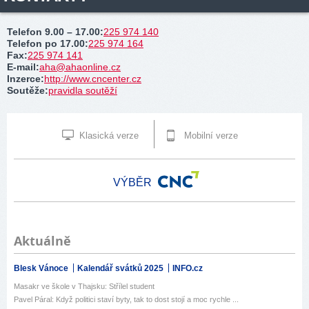
Telefon 9.00 – 17.00
:
225 974 140
Telefon po 17.00
:
225 974 164
Fax
:
225 974 141
E-mail
:
aha@ahaonline.cz
Inzerce
:
http://www.cncenter.cz
Soutěže
:
pravidla soutěží
Klasická verze
Mobilní verze
VÝBĚR
Aktuálně
Blesk Vánoce
Kalendář svátků 2025
INFO.cz
Masakr ve škole v Thajsku: Střílel student
Pavel Páral: Když politici staví byty, tak to dost stojí a moc rychle ...