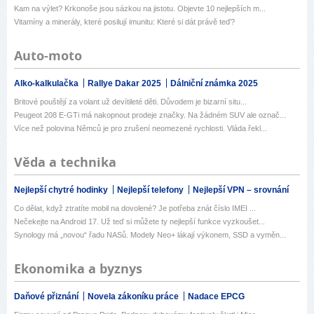
Kam na výlet? Krkonoše jsou sázkou na jistotu. Objevte 10 nejlepších m...
Vitamíny a minerály, které posilují imunitu: Které si dát právě teď?
Auto-moto
Alko-kalkulačka
Rallye Dakar 2025
Dálniční známka 2025
Britové pouštějí za volant už devítileté děti. Důvodem je bizarní situ...
Peugeot 208 E-GTi má nakopnout prodeje značky. Na žádném SUV ale označ...
Více než polovina Němců je pro zrušení neomezené rychlosti. Vláda řekl...
Věda a technika
Nejlepší chytré hodinky
Nejlepší telefony
Nejlepší VPN – srovnání
Co dělat, když ztratíte mobil na dovolené? Je potřeba znát číslo IMEI ...
Nečekejte na Android 17. Už teď si můžete ty nejlepší funkce vyzkoušet...
Synology má „novou“ řadu NASů. Modely Neo+ lákají výkonem, SSD a vyměn...
Ekonomika a byznys
Daňové přiznání
Novela zákoníku práce
Nadace EPCG