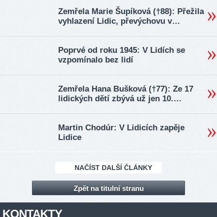
Zemřela Marie Šupíková (†88): Přežila
vyhlazení Lidic, převýchovu v…
Poprvé od roku 1945: V Lidích se
vzpomínalo bez lidí
Zemřela Hana Bušková (†77): Ze 17
lidických dětí zbývá už jen 10.…
Martin Chodúr: V Lidicích zapěje
Lidice
NAČÍST DALŠÍ ČLÁNKY
Zpět na titulní stranu
KONTAKTY