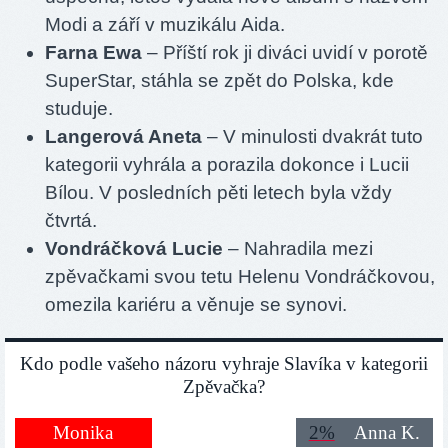
Modi a září v muzikálu Aida.
Farna Ewa
– Příští rok ji diváci uvidí v porotě
SuperStar, stáhla se zpět do Polska, kde
studuje.
Langerová Aneta
– V minulosti dvakrát tuto
kategorii vyhrála a porazila dokonce i Lucii
Bílou. V posledních pěti letech byla vždy
čtvrtá.
Vondráčková Lucie
– Nahradila mezi
zpěvačkami svou tetu Helenu Vondráčkovou,
omezila kariéru a věnuje se synovi.
Kdo podle vašeho názoru vyhraje Slavíka v kategorii
Zpěvačka?
Monika
2%
Anna K.