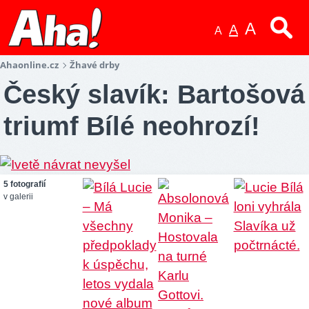
A
A
A
Ahaonline.cz
Žhavé drby
Český slavík: Bartošová
triumf Bílé neohrozí!
5 fotografií
v galerii