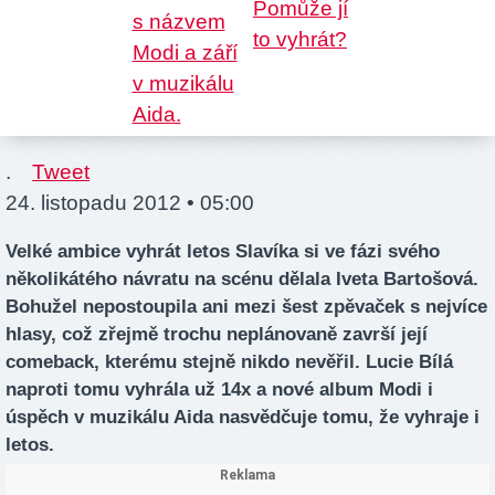
.
Tweet
24. listopadu 2012 • 05:00
Velké ambice vyhrát letos Slavíka si ve fázi svého
několikátého návratu na scénu dělala Iveta Bartošová.
Bohužel nepostoupila ani mezi šest zpěvaček s nejvíce
hlasy, což zřejmě trochu neplánovaně završí její
comeback, kterému stejně nikdo nevěřil. Lucie Bílá
naproti tomu vyhrála už 14x a nové album Modi i
úspěch v muzikálu Aida nasvědčuje tomu, že vyhraje i
letos.