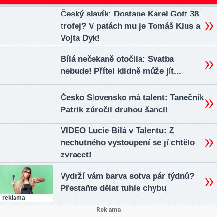
Český slavík: Dostane Karel Gott 38.
trofej? V patách mu je Tomáš Klus a
Vojta Dyk!
Bílá nečekaně otočila: Svatba
nebude! Přítel klidně může jít...
Česko Slovensko má talent: Tanečník
Patrik zúročil druhou šanci!
VIDEO Lucie Bílá v Talentu: Z
nechutného vystoupení se jí chtělo
zvracet!
Vydrží vám barva sotva pár týdnů?
Přestaňte dělat tuhle chybu
reklama