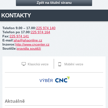
Zpět na titulní stranu
KONTAKTY
Telefon 9.00 – 17.00
:
225 974 140
Telefon po 17.00
:
225 974 164
Fax
:
225 974 141
E-mail
:
aha@ahaonline.cz
Inzerce
:
http://www.cncenter.cz
Soutěže
:
pravidla soutěží
Klasická verze
Mobilní verze
VÝBĚR
Aktuálně