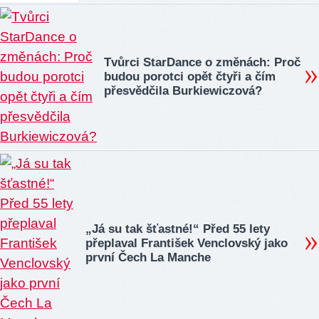
Tvůrci StarDance o změnách: Proč
budou porotci opět čtyři a čím
přesvědčila Burkiewiczová?
„Já su tak šťastné!“ Před 55 lety
přeplaval František Venclovský jako
první Čech La Manche