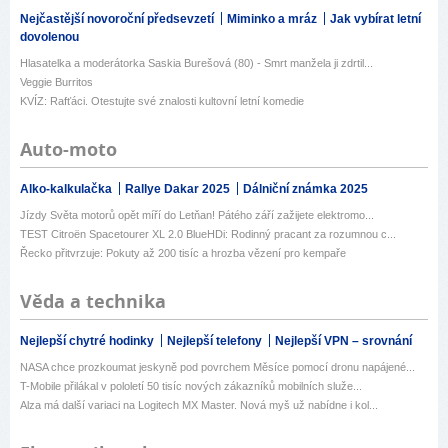
Nejčastější novoroční předsevzetí
Miminko a mráz
Jak vybírat letní
dovolenou
Hlasatelka a moderátorka Saskia Burešová (80) - Smrt manžela ji zdrtil...
Veggie Burritos
KVÍZ: Rafťáci. Otestujte své znalosti kultovní letní komedie
Auto-moto
Alko-kalkulačka
Rallye Dakar 2025
Dálniční známka 2025
Jízdy Světa motorů opět míří do Letňan! Pátého září zažijete elektromo...
TEST Citroën Spacetourer XL 2.0 BlueHDi: Rodinný pracant za rozumnou c...
Řecko přitvrzuje: Pokuty až 200 tisíc a hrozba vězení pro kempaře
Věda a technika
Nejlepší chytré hodinky
Nejlepší telefony
Nejlepší VPN – srovnání
NASA chce prozkoumat jeskyně pod povrchem Měsíce pomocí dronu napájené...
T-Mobile přilákal v pololetí 50 tisíc nových zákazníků mobilních služe...
Alza má další variaci na Logitech MX Master. Nová myš už nabídne i kol...