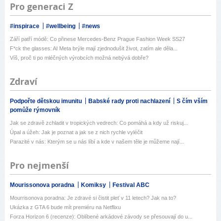
Pro generaci Z
#inspirace
#wellbeing
#news
Září patří módě: Co přinese Mercedes-Benz Prague Fashion Week SS27
F*ck the glasses: AI Meta brýle mají zjednodušit život, zatím ale děla...
Víš, proč ti po mléčných výrobcích možná nebývá dobře?
Zdraví
Podpořte dětskou imunitu
Babské rady proti nachlazení
S čím vším
pomůže rýmovník
Jak se zdravě zchladit v tropických vedrech: Co pomáhá a kdy už riskuj...
Úpal a úžeh: Jak je poznat a jak se z nich rychle vyléčit
Parazité v nás: Kterým se u nás líbí a kde v našem těle je můžeme nají...
Pro nejmenší
Mourissonova poradna
Komiksy
Festival ABC
Mourrisonova poradna: Je zdravé si čistit pleť v 11 letech? Jak na to?
Ukázka z GTA 6 bude mít premiéru na Netflixu
Forza Horizon 6 (recenze): Oblíbené arkádové závody se přesouvají do u...