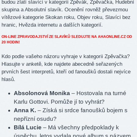
budou zlatí slavíci v kategorii Zpěvák, Zpěvačka, Hudební
skupina a Absolutní slavík. Ocenění rovněž převezmou
vítězové kategorie Skokan roku, Objev roku, Slavíci bez
hranic, Hvězda internetu a dalších kategorií.
ON-LINE ZPRAVODAJSTVÍ ZE SLAVÍKŮ SLEDUJTE NA AHAONLINE.CZ OD
20 HODIN!
Kdo podle vašeho názoru vyhraje v kategorii Zpěvačka?
Hlasujte v anketě, kde najdete abecedně seřazených
prvních šest interpretů, kteří od fanoušků dostali nejvíce
hlasů.
Absolonová Monika
– Hostovala na turné
Karlu Gottovi. Pomůže jí to vyhrát?
Anna K.
– Získá si srdce fanoušků bojem s
nepřízní osudu?
Bílá Lucie
– Má všechny předpoklady k
úspěchu, letos vydala nové album s názvem