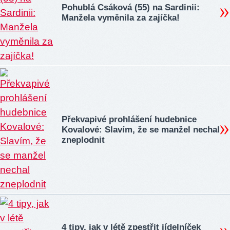
Pohublá Csáková (55) na Sardinii:
Manžela vyměnila za zajíčka!
Překvapivé prohlášení hudebnice
Kovalové: Slavím, že se manžel nechal
zneplodnit
4 tipy, jak v létě zpestřit jídelníček