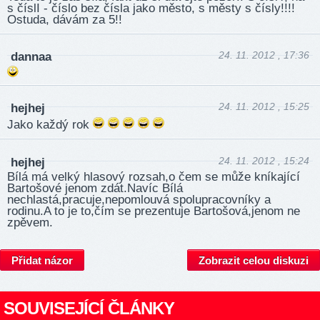
s číslI - číslo bez čísla jako město, s městy s čísly!!!!
Ostuda, dávám za 5!!
24. 11. 2012 , 17:36
dannaa
24. 11. 2012 , 15:25
hejhej
Jako každý rok
24. 11. 2012 , 15:24
hejhej
Bílá má velký hlasový rozsah,o čem se může kníkající
Bartošové jenom zdát.Navíc Bílá
nechlastá,pracuje,nepomlouvá spolupracovníky a
rodinu.A to je to,čím se prezentuje Bartošová,jenom ne
zpěvem.
Přidat názor
Zobrazit celou diskuzi
SOUVISEJÍCÍ ČLÁNKY