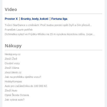
Video
Prostor X
Branky, body, kokoti
Fortuna liga
Tvůrci StarDance o změnách: Proč budou porotci opět čtyři a čím přesvě...
František Laurin pohřeb
Ochmelka vylezl ve Frýdku-Místku na 15 m vysokou lezeckou stěnu. (srpe...
Nákupy
hledejceny.cz
Zboží Živě
Osobní vozy
Zboží Dáma
zbozi.blesk.cz
Jak na prohlídku ojetého vozu?
HobbyKompas
Auto pro začátečníka do 100 000 Kč
Zboží Auto
Ojetá Škoda Octavia
Jak vybrat auto?