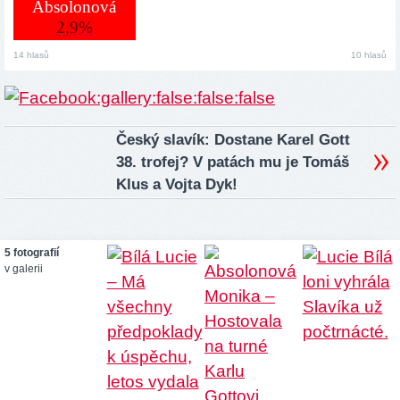
Absolonová
2,9%
14 hlasů
10 hlasů
Český slavík: Dostane Karel Gott
38. trofej? V patách mu je Tomáš
Klus a Vojta Dyk!
5 fotografií
v galerii