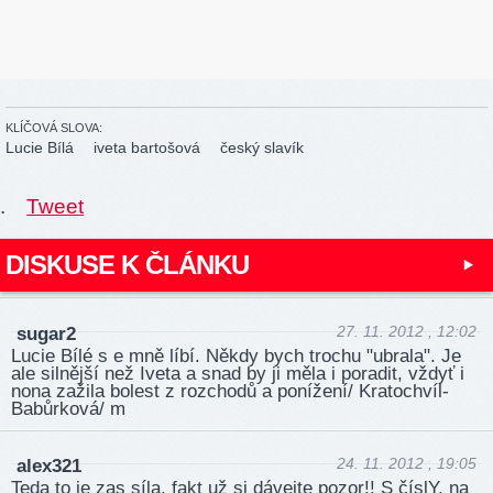
KLÍČOVÁ SLOVA:
Lucie Bílá
iveta bartošová
český slavík
.
Tweet
DISKUSE K ČLÁNKU
27. 11. 2012 , 12:02
sugar2
Lucie Bílé s e mně líbí. Někdy bych trochu "ubrala". Je
ale silnější než Iveta a snad by ji měla i poradit, vždyť i
nona zažila bolest z rozchodů a ponížení/ Kratochvíl-
Babůrková/ m
24. 11. 2012 , 19:05
alex321
Teda to je zas síla, fakt už si dávejte pozor!! S číslY, na