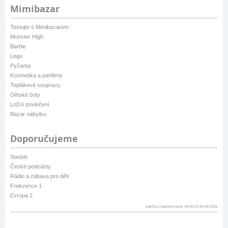
Mimibazar
Testujte s Mimibazarem
Monster High
Barbie
Lego
Pyžama
Kosmetika a parfémy
Teplákové soupravy
Dětské boty
Ložní povlečení
Bazar nábytku
Doporučujeme
Starjob
České podcasty
Rádio a zábava pro děti
Frekvence 1
Evropa 2
patička vygenerovaná: 16:50:12 06.08.2026