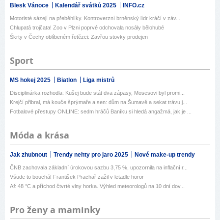
Blesk Vánoce
Kalendář svátků 2025
INFO.cz
Motoristé sázejí na přeběhlíky. Kontroverzní brněnský lídr kráčí v záv...
Chlupatá trojčata! Zoo v Plzni poprvé odchovala nosály bělohubé
Škrty v Čechy oblíbeném řetězci: Zavřou stovky prodejen
Sport
MS hokej 2025
Biatlon
Liga mistrů
Disciplinárka rozhodla: Kušej bude stát dva zápasy, Mosesovi byl promi...
Krejčí přibral, má kouče šprýmaře a sen: dům na Šumavě a sekat trávu j...
Fotbalové přestupy ONLINE: sedm hráčů Baníku si hledá angažmá, jak je ...
Móda a krása
Jak zhubnout
Trendy nehty pro jaro 2025
Nové make-up trendy
ČNB zachovala základní úrokovou sazbu 3,75 %, upozornila na inflační r...
Všude to bouchá! František Prachař zažil v letadle horor
Až 48 °C a příchod čtvrté vlny horka. Výhled meteorologů na 10 dní dov...
Pro ženy a maminky