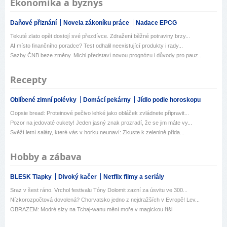
Ekonomika a byznys
Daňové přiznání
Novela zákoníku práce
Nadace EPCG
Tekuté zlato opět dostojí své přezdívce. Zdražení běžné potraviny brzy...
AI místo finančního poradce? Test odhalil neexistující produkty i rady...
Sazby ČNB beze změny. Michl představí novou prognózu i důvody pro pauz...
Recepty
Oblíbené zimní polévky
Domácí pekárny
Jídlo podle horoskopu
Oopsie bread: Proteinové pečivo lehké jako obláček zvládnete připravit...
Pozor na jedovaté cukety! Jeden jasný znak prozradí, že se jim máte vy...
Svěží letní saláty, které vás v horku neunaví: Zkuste k zelenině přida...
Hobby a zábava
BLESK Tlapky
Divoký kačer
Netflix filmy a seriály
Sraz v šest ráno. Vrchol festivalu Tóny Dolomit zazní za úsvitu ve 300...
Nízkorozpočtová dovolená? Chorvatsko jedno z nejdražších v Evropě! Lev...
OBRAZEM: Modré slzy na Tchaj-wanu mění moře v magickou říši