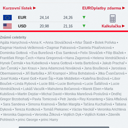
Kurzovní lístek
EUROplatby zdarma
EUR
24,14
24,26
USD
20,98
21,16
Kalkulačka
Známé celebrity
Agáta Hanychová
•
Anna K.
•
Anna Slováčková
•
Artur Štaidl
•
Bolek Polívka
•
Dagmar Havlová-Veškrnová
•
Dagmar Patrasová
•
Daniela Písařovicová
•
Dominika Gottová
•
Eva Burešová
•
Eva Samková
•
Felix Slováček
•
Filip Blažek
•
František Ringo Čech
•
Hana Gregorová
•
Hana Zagorová
•
Helena Vondráčková
•
Hynek Čermák
•
Iva Kubelková
•
Ivana Gottová
•
Iveta Bartošová
•
Jakub Prachař
•
Jan Čenský
•
Jan Kraus
•
Jana Adamcová Nováková
•
Jana Boušková
•
Jaroslava
Obermaierová
•
Jiří Bartoška
•
Jiří Krampol
•
Jiřina Bohdalová
•
Jitka Čvančarová
•
Josef Kokta
•
Karel Gott
•
Karel Šíp
•
Kate Middleton
•
Kateřina Brožová
•
Libor
Bouček
•
Linda Rybová
•
Lucie Bílá
•
Lucie Borhyová
•
Lucie Šafářová
•
Lucie
Vondráčková
•
Lukáš Vaculík
•
Mahulena Bočanová
•
Marek Eben
•
Marta
Kubišová
•
Martin Dejdar
•
Michal David
•
Monika Marešová-Poslušná
•
Ondřej
Gregor Brzobohatý
•
Pavla Tomicová
•
Petr Janda
•
Rey Koranteng
•
Sára Affašová
•
Sara Sandeva
•
Simona Krainová
•
Štefan Margita
•
Taťána Kuchařová
•
Tatiana
Dyková
•
Tereza Kostková
•
Tomáš Plekanec
•
Václav Neckář
•
Veronika Arichteva
•
Veronika Gajerová
•
Veronika Žilková
•
Vojtěch Dyk
•
Vojtěch Kotek
•
Zdeněk
Pohlreich
•
princ George
•
princ Harry