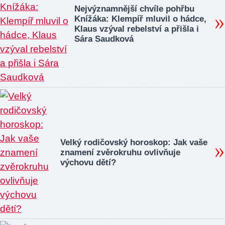
Nejvýznamnější chvíle pohřbu
Knížáka: Klempíř mluvil o hádce,
Klaus vzýval rebelství a přišla i
Sára Saudková
Velký rodičovský horoskop: Jak vaše
znamení zvěrokruhu ovlivňuje
výchovu dětí?