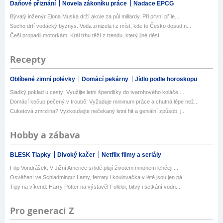
Daňové přiznání
Novela zákoníku práce
Nadace EPCG
Bývalý inženýr Elona Muska drží akcie za půl miliardy. Při první příle...
Sucho drtí vodácký byznys. Voda zmizela i z míst, kde to Česko dosud n...
Češi propadli motorkám. Král trhu těží z trendu, který jiné děsí
Recepty
Oblíbené zimní polévky
Domácí pekárny
Jídlo podle horoskopu
Sladký poklad u cesty: Využijte letní špendlíky do tvarohového koláče,...
Domácí kečup pečený v troubě: Vyžaduje minimum práce a chutná lépe než...
Cuketová zmrzlina? Vyzkoušejte nečekaný letní hit a geniální způsob, j...
Hobby a zábava
BLESK Tlapky
Divoký kačer
Netflix filmy a seriály
Filip Vondrášek: V Jižní Americe si lidé plují životem mnohem lehčeji,...
Osvěžení ve Schladmingu: Lamy, ferraty i koulovačka v létě jsou jen pá...
Tipy na víkend: Harry Potter na výstavě! Folklor, bitvy i setkání vodn...
Pro generaci Z