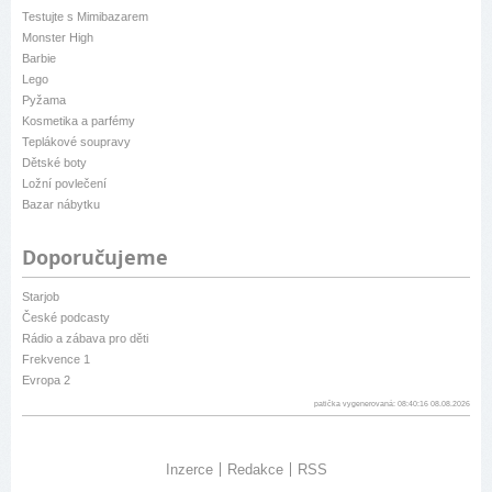
Testujte s Mimibazarem
Monster High
Barbie
Lego
Pyžama
Kosmetika a parfémy
Teplákové soupravy
Dětské boty
Ložní povlečení
Bazar nábytku
Doporučujeme
Starjob
České podcasty
Rádio a zábava pro děti
Frekvence 1
Evropa 2
patička vygenerovaná: 08:40:16 08.08.2026
Inzerce
Redakce
RSS