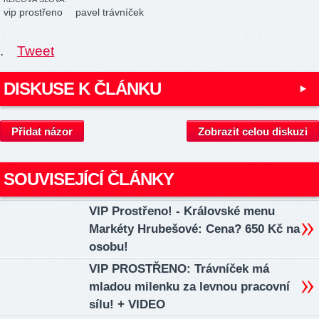
vip prostřeno
pavel trávníček
.
Tweet
DISKUSE K ČLÁNKU
Přidat názor
Zobrazit celou diskuzi
SOUVISEJÍCÍ ČLÁNKY
VIP Prostřeno! - Královské menu
Markéty Hrubešové: Cena? 650 Kč na
osobu!
VIP PROSTŘENO: Trávníček má
mladou milenku za levnou pracovní
sílu! + VIDEO