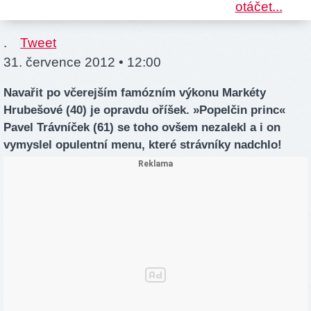
.
Tweet
31. července 2012 • 12:00
Navařit po včerejším famózním výkonu Markéty
Hrubešové (40) je opravdu oříšek. »Popelčin princ«
Pavel Trávníček (61) se toho ovšem nezalekl a i on
vymyslel opulentní menu, které strávníky nadchlo!