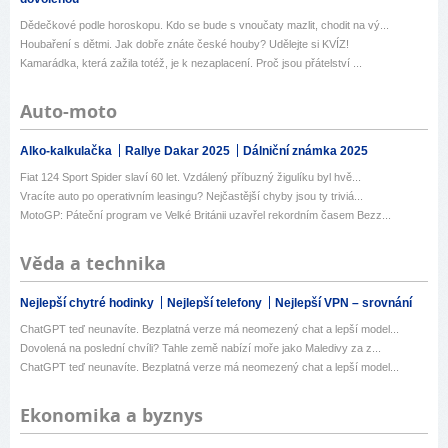
Dědečkové podle horoskopu. Kdo se bude s vnoučaty mazlit, chodit na vý...
Houbaření s dětmi. Jak dobře znáte české houby? Udělejte si KVÍZ!
Kamarádka, která zažila totéž, je k nezaplacení. Proč jsou přátelství ...
Auto-moto
Alko-kalkulačka
Rallye Dakar 2025
Dálniční známka 2025
Fiat 124 Sport Spider slaví 60 let. Vzdálený příbuzný žigulíku byl hvě...
Vracíte auto po operativním leasingu? Nejčastější chyby jsou ty triviá...
MotoGP: Páteční program ve Velké Británii uzavřel rekordním časem Bezz...
Věda a technika
Nejlepší chytré hodinky
Nejlepší telefony
Nejlepší VPN – srovnání
ChatGPT teď neunavíte. Bezplatná verze má neomezený chat a lepší model...
Dovolená na poslední chvíli? Tahle země nabízí moře jako Maledivy za z...
ChatGPT teď neunavíte. Bezplatná verze má neomezený chat a lepší model...
Ekonomika a byznys