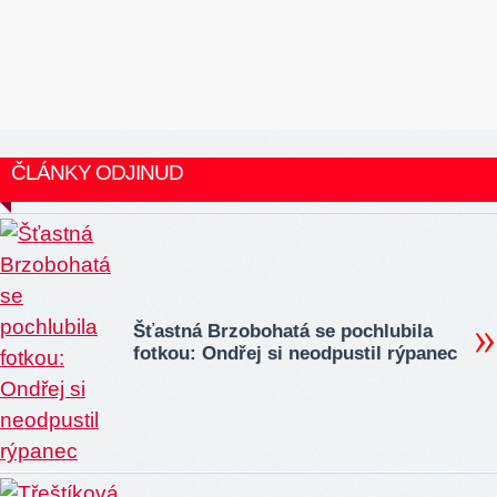
ČLÁNKY ODJINUD
Šťastná Brzobohatá se pochlubila
fotkou: Ondřej si neodpustil rýpanec