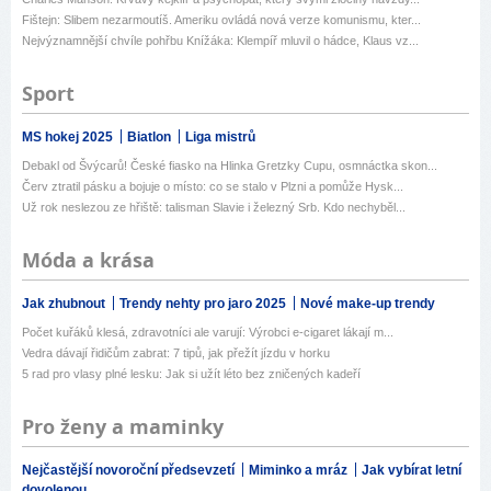
Fištejn: Slibem nezarmoutíš. Ameriku ovládá nová verze komunismu, kter...
Nejvýznamnější chvíle pohřbu Knížáka: Klempíř mluvil o hádce, Klaus vz...
Sport
MS hokej 2025
Biatlon
Liga mistrů
Debakl od Švýcarů! České fiasko na Hlinka Gretzky Cupu, osmnáctka skon...
Červ ztratil pásku a bojuje o místo: co se stalo v Plzni a pomůže Hysk...
Už rok neslezou ze hřiště: talisman Slavie i železný Srb. Kdo nechyběl...
Móda a krása
Jak zhubnout
Trendy nehty pro jaro 2025
Nové make-up trendy
Počet kuřáků klesá, zdravotníci ale varují: Výrobci e-cigaret lákají m...
Vedra dávají řidičům zabrat: 7 tipů, jak přežít jízdu v horku
5 rad pro vlasy plné lesku: Jak si užít léto bez zničených kadeří
Pro ženy a maminky
Nejčastější novoroční předsevzetí
Miminko a mráz
Jak vybírat letní
dovolenou