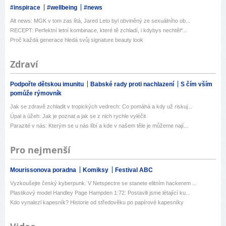
#inspirace
#wellbeing
#news
Alt news: MGK v tom zas lítá, Jared Leto byl obviněný ze sexuálního ob...
RECEPT: Perfektní letní kombinace, které tě zchladí, i kdybys nechtěl*...
Proč každá generace hledá svůj signature beauty look
Zdraví
Podpořte dětskou imunitu
Babské rady proti nachlazení
S čím vším
pomůže rýmovník
Jak se zdravě zchladit v tropických vedrech: Co pomáhá a kdy už riskuj...
Úpal a úžeh: Jak je poznat a jak se z nich rychle vyléčit
Parazité v nás: Kterým se u nás líbí a kde v našem těle je můžeme nají...
Pro nejmenší
Mourissonova poradna
Komiksy
Festival ABC
Vyzkoušejte český kyberpunk. V Netspectre se stanete elitním hackerem ...
Plastikový model Handley Page Hampden 1:72: Postavili jsme létající ku...
Kdo vynalezl kapesník? Historie od středověku po papírové kapesníky