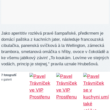
Jako aperititiv rozlévá pravé šampaňské, předkrmem je
domácí paštika z kachních jater, následuje francouzská
cibulačka, panenská svíčková à la Wellington, zámecká
brambora, smetanová omáčka s hřiby, ovoce v čokoládě a
ke všemu jablkový závin! „To koukám. Lovíme ve stejných
vodách, princip je stejnej,“ pravila uznale Hrubešová.
7 fotografií
v galerii