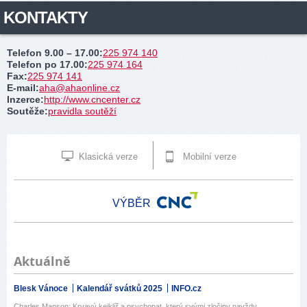
KONTAKTY
Telefon 9.00 – 17.00
:
225 974 140
Telefon po 17.00
:
225 974 164
Fax
:
225 974 141
E-mail
:
aha@ahaonline.cz
Inzerce
:
http://www.cncenter.cz
Soutěže
:
pravidla soutěží
Klasická verze
Mobilní verze
VÝBĚR
Aktuálně
Blesk Vánoce
Kalendář svátků 2025
INFO.cz
Charles Manson: Krvavý kejklíř a psychopat, který svými zločiny navždy...