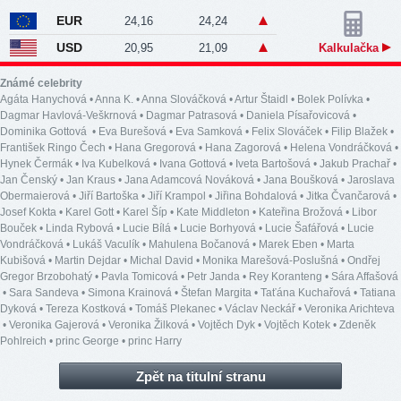
EUR
24,16
24,24
USD
20,95
21,09
Kalkulačka
Známé celebrity
Agáta Hanychová
•
Anna K.
•
Anna Slováčková
•
Artur Štaidl
•
Bolek Polívka
•
Dagmar Havlová-Veškrnová
•
Dagmar Patrasová
•
Daniela Písařovicová
•
Dominika Gottová
•
Eva Burešová
•
Eva Samková
•
Felix Slováček
•
Filip Blažek
•
František Ringo Čech
•
Hana Gregorová
•
Hana Zagorová
•
Helena Vondráčková
•
Hynek Čermák
•
Iva Kubelková
•
Ivana Gottová
•
Iveta Bartošová
•
Jakub Prachař
•
Jan Čenský
•
Jan Kraus
•
Jana Adamcová Nováková
•
Jana Boušková
•
Jaroslava
Obermaierová
•
Jiří Bartoška
•
Jiří Krampol
•
Jiřina Bohdalová
•
Jitka Čvančarová
•
Josef Kokta
•
Karel Gott
•
Karel Šíp
•
Kate Middleton
•
Kateřina Brožová
•
Libor
Bouček
•
Linda Rybová
•
Lucie Bílá
•
Lucie Borhyová
•
Lucie Šafářová
•
Lucie
Vondráčková
•
Lukáš Vaculík
•
Mahulena Bočanová
•
Marek Eben
•
Marta
Kubišová
•
Martin Dejdar
•
Michal David
•
Monika Marešová-Poslušná
•
Ondřej
Gregor Brzobohatý
•
Pavla Tomicová
•
Petr Janda
•
Rey Koranteng
•
Sára Affašová
•
Sara Sandeva
•
Simona Krainová
•
Štefan Margita
•
Taťána Kuchařová
•
Tatiana
Dyková
•
Tereza Kostková
•
Tomáš Plekanec
•
Václav Neckář
•
Veronika Arichteva
•
Veronika Gajerová
•
Veronika Žilková
•
Vojtěch Dyk
•
Vojtěch Kotek
•
Zdeněk
Pohlreich
•
princ George
•
princ Harry
Zpět na titulní stranu