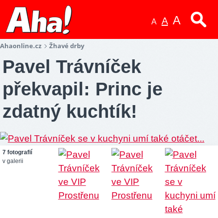
A
A
A
Ahaonline.cz
Žhavé drby
Pavel Trávníček
překvapil: Princ je
zdatný kuchtík!
7 fotografií
v galerii