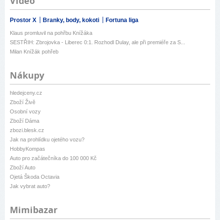
Video
Prostor X
Branky, body, kokoti
Fortuna liga
Klaus promluvil na pohřbu Knížáka
SESTŘIH: Zbrojovka - Liberec 0:1. Rozhodl Dulay, ale při premiéře za S...
Milan Knížák pohřeb
Nákupy
hledejceny.cz
Zboží Živě
Osobní vozy
Zboží Dáma
zbozi.blesk.cz
Jak na prohlídku ojetého vozu?
HobbyKompas
Auto pro začátečníka do 100 000 Kč
Zboží Auto
Ojetá Škoda Octavia
Jak vybrat auto?
Mimibazar