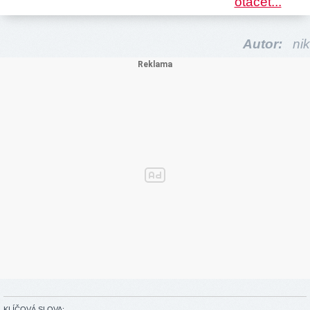
Autor:
nik
KLÍČOVÁ SLOVA: