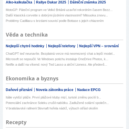
Alko-kalkulačka
Rallye Dakar 2025
Dálniční známka 2025
MotoGP: Páteční program ve Velké Británii uzavřel rekordním časem Bezz...
Další klasická corvette s dobrými jízdními vlastnostmi? Mitsuoka znovu...
Problémy Cadillacu s brzdami souvisí podle Bottase s jejich chlazením
Věda a technika
Nejlepší chytré hodinky
Nejlepší telefony
Nejlepší VPN – srovnání
ChatGPT teď neunavíte. Bezplatná verze má neomezený chat a lepší model...
Microsoft se nepoučil. Ve Windows potichu instaluje OneDrive Photos, k...
Netflix a další na víkend: nový Ted Lasso a akční Lioness. Ale předevš...
Ekonomika a byznys
Daňové přiznání
Novela zákoníku práce
Nadace EPCG
Itálie vyklízí pláže. První plážové kluby mizí, turisté změnu pocítí b...
Potenciální zachránce Soleku zrušil nabídku. Zadlužené solární společn...
V bratislavské rafinerii Slovnaft hořela nádrž, výbuch otřásl okolím
Recepty