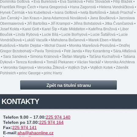
Dominika Gottová
•
Eva Burešová
•
Eva Samková
•
Felix Slováček
•
Filip Blažek
•
František Ringo Čech
•
Hana Gregorová
•
Hana Zagorová
•
Helena Vondráčková
•
Hynek Čermák
•
Iva Kubelková
•
Ivana Gottová
•
Iveta Bartošová
•
Jakub Prachař
•
Jan Čenský
•
Jan Kraus
•
Jana Adamcová Nováková
•
Jana Boušková
•
Jaroslava
Obermaierová
•
Jiří Bartoška
•
Jiří Krampol
•
Jiřina Bohdalová
•
Jitka Čvančarová
•
Josef Kokta
•
Karel Gott
•
Karel Šíp
•
Kate Middleton
•
Kateřina Brožová
•
Libor
Bouček
•
Linda Rybová
•
Lucie Bílá
•
Lucie Borhyová
•
Lucie Šafářová
•
Lucie
Vondráčková
•
Lukáš Vaculík
•
Mahulena Bočanová
•
Marek Eben
•
Marta
Kubišová
•
Martin Dejdar
•
Michal David
•
Monika Marešová-Poslušná
•
Ondřej
Gregor Brzobohatý
•
Pavla Tomicová
•
Petr Janda
•
Rey Koranteng
•
Sára Affašová
•
Sara Sandeva
•
Simona Krainová
•
Štefan Margita
•
Taťána Kuchařová
•
Tatiana
Dyková
•
Tereza Kostková
•
Tomáš Plekanec
•
Václav Neckář
•
Veronika Arichteva
•
Veronika Gajerová
•
Veronika Žilková
•
Vojtěch Dyk
•
Vojtěch Kotek
•
Zdeněk
Pohlreich
•
princ George
•
princ Harry
Zpět na titulní stranu
KONTAKTY
Telefon 9.00 – 17.00
:
225 974 140
Telefon po 17.00
:
225 974 164
Fax
:
225 974 141
E-mail
:
aha@ahaonline.cz