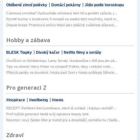
Oblíbené zimní polévky
Domácí pekárny
Jídlo podle horoskopu
Cuketová zmrzlina? Vyzkoušejte nečekaný letní hit a geniální způsob, j...
Rychlé buchty s broskvemi: 5 receptů na sladké letní moučníky, které m...
Oopsie bread: Proteinové pečivo lehké jako obláček zvládnete připravit...
Hobby a zábava
BLESK Tlapky
Divoký kačer
Netflix filmy a seriály
Osvěžení ve Schladmingu: Lamy, ferraty i koulovačka v létě jsou jen pá...
Tipy na víkend: Harry Potter na výstavě! Folklor, bitvy i setkání vodn...
Přibývá paniky na dovolené: Vnuka paní Soni v hotelu poštípaly štěnice...
Pro generaci Z
#inspirace
#wellbeing
#news
RECEPT: Perfektní letní kombinace, které tě zchladí, i kdybys nechtěl*...
Proč každá generace hledá svůj signature beauty look
Recenze: nový Spider-Man je hodně jiný a dospělejší, pomáhá mu i Sadie...
Zdraví