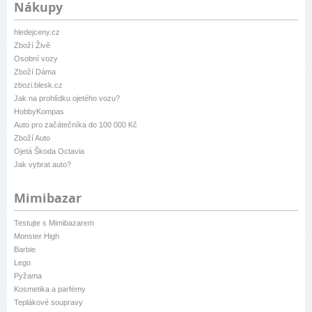
Nákupy
hledejceny.cz
Zboží Živě
Osobní vozy
Zboží Dáma
zbozi.blesk.cz
Jak na prohlídku ojetého vozu?
HobbyKompas
Auto pro začátečníka do 100 000 Kč
Zboží Auto
Ojetá Škoda Octavia
Jak vybrat auto?
Mimibazar
Testujte s Mimibazarem
Monster High
Barbie
Lego
Pyžama
Kosmetika a parfémy
Teplákové soupravy