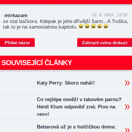
21. 6. 2012 , 12:32
mirkazam
se stal bačkora. Kdepak je jeho dřívější šarm...A Troška,
tak to je na samostatnou kapitolu.
Přidat názor
Zobrazit celou diskuzi
SOUVISEJÍCÍ ČLÁNKY
Katy Perry: Skoro nahá!!
Co nejlépe osvěží v takovém parnu?
Heidi Klum odpověď zná: Pivo na
»ex«!
Bebarová už je s holčičkou doma: