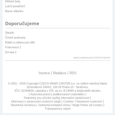
Dětské boty
Ložní povlečení
Bazar nábytku
Doporučujeme
Starjob
České podcasty
Rádio a zábava pro děti
Frekvence 1
Evropa 2
patička vygenerovaná: 21:50:23 07.08.2026
Inzerce
Redakce
RSS
© 2001 - 2026 Copyright
CZECH NEWS CENTER a.s.
se sídlem náměstí Marie
Schmolkové 3493/1, 100 00 Praha 10 - Strašnice,
IČO: 02346826, zapsána v OR, sp.zn. B 19490 a dodavatelé obsahu
Autorská práva k publikovaným materiálům
Podmínky pro užívání služby informační společnosti
Informace o zpracování osobních údajů
Cookies
Nastavení soukromí
Vlastnická struktura
Jednotná kontaktní místa / Single Points od Contact
Transparency report