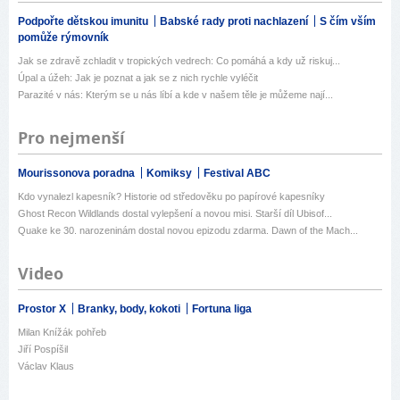
Podpořte dětskou imunitu
Babské rady proti nachlazení
S čím vším
pomůže rýmovník
Jak se zdravě zchladit v tropických vedrech: Co pomáhá a kdy už riskuj...
Úpal a úžeh: Jak je poznat a jak se z nich rychle vyléčit
Parazité v nás: Kterým se u nás líbí a kde v našem těle je můžeme nají...
Pro nejmenší
Mourissonova poradna
Komiksy
Festival ABC
Kdo vynalezl kapesník? Historie od středověku po papírové kapesníky
Ghost Recon Wildlands dostal vylepšení a novou misi. Starší díl Ubisof...
Quake ke 30. narozeninám dostal novou epizodu zdarma. Dawn of the Mach...
Video
Prostor X
Branky, body, kokoti
Fortuna liga
Milan Knížák pohřeb
Jiří Pospíšil
Václav Klaus