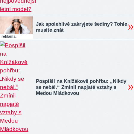
Jak spolehlivě zakryjete šediny? Tohle
musíte znát
reklama
Pospíšil na Knížákově pohřbu: „Nikdy
se nebál.“ Zmínil napjaté vztahy s
Medou Mládkovou