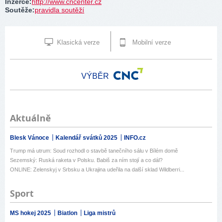
Inzerce
:
http://www.cncenter.cz
Soutěže
:
pravidla soutěží
Klasická verze
Mobilní verze
VÝBĚR
Aktuálně
Blesk Vánoce
Kalendář svátků 2025
INFO.cz
Trump má utrum: Soud rozhodl o stavbě tanečního sálu v Bílém domě
Sezemský: Ruská raketa v Polsku. Babiš za ním stojí a co dál?
ONLINE: Zelenskyj v Srbsku a Ukrajina udeřila na další sklad Wildberri...
Sport
MS hokej 2025
Biatlon
Liga mistrů