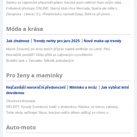
Samko se zájemcům připomněl gólem: Karviné jsem vděčný! Kam může odejí...
Fotbalové přestupy ONLINE: Slavný klub chce Mercada, Sparta ale měla n...
Zbrojovka - Liberec 0:1. Předehrávku rozhodl Dulay, Bořil se při premi...
Móda a krása
Jak zhubnout
Trendy nehty pro jaro 2025
Nové make-up trendy
Marek Ztracený po dvou letech příprav naplnil amfiteátr na Letné: Plný...
Nesnášíte pondělí? Vědci přišli se zajímavým vysvětlením
Brutální útok v Tanvaldu: Několik pobodaných
Pro ženy a maminky
Nejčastější novoroční předsevzetí
Miminko a mráz
Jak vybírat letní
dovolenou
Okurková limonáda
RECEPT: Kynutý švestkový koláč s drobenkou. Klasika, se kterou zaboduj...
Tohle nikdy neříkejte! Slova, kterými rodiče dětem ubližují ze všeho n...
Auto-moto