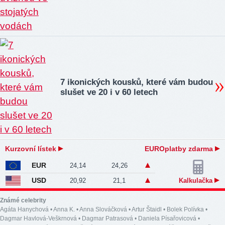
7 ikonických kousků, které vám budou
slušet ve 20 i v 60 letech
Kurzovní lístek
EUROplatby zdarma
EUR
24,14
24,26
USD
20,92
21,1
Kalkulačka
Známé celebrity
Agáta Hanychová
•
Anna K.
•
Anna Slováčková
•
Artur Štaidl
•
Bolek Polívka
•
Dagmar Havlová-Veškrnová
•
Dagmar Patrasová
•
Daniela Písařovicová
•