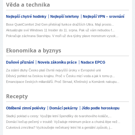
Věda a technika
Nejlepší chytré hodinky
Nejlepší telefony
Nejlepší VPN – srovnání
Bose QuietComfort 2nd Gen přebírají funkce dražších Ultra. Mají prosto...
Aktualizujte své Windows 11 Insider do 11. srpna. Pak už vám nebudou f...
Pokračuje záchrana Starshipu. V moři už dva týdny plave monstrum vysok...
Ekonomika a byznys
Daňové přiznání
Novela zákoníku práce
Nadace EPCG
Za státní dluhy Česko platí čtvrté nejvyšší úroky v Evropské unii
Děsivý pohled na českou krajinu. Proč v Česku mizí voda a jak k tomu p...
Emancipace českých miliardářů. Proč Strnad, Křetínský a Komárek nakupu...
Recepty
Oblíbené zimní polévky
Domácí pekárny
Jídlo podle horoskopu
Sladký poklad u cesty: Využijte letní špendlíky do tvarohového koláče,...
Domácí kečup pečený v troubě: Vyžaduje minimum práce a chutná lépe než...
Cuketová zmrzlina? Vyzkoušejte nečekaný letní hit a geniální způsob, j...