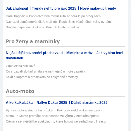
Jak zhubnout
Trendy nehty pro jaro 2025
Nové make-up trendy
Další tragédie u Pohořelic: Dva mrtví! Auta se srazila při předjíždění
Navracel domů mrtvá těla Ukrajinců i Rusů: Smrt válečného hrdiny oznám...
Brutální napadení Soukupa. Právník Agáty promluvil
Pro ženy a maminky
Nejčastější novoroční předsevzetí
Miminko a mráz
Jak vybírat letní
dovolenou
video Alena Mihulová
Co si zabalit do kufru, abyste na (nejen) u moře zazářily...
Salát s koprem a dresinkem ze zakysané smetany
Auto-moto
Alko-kalkulačka
Rallye Dakar 2025
Dálniční známka 2025
Výhřev, čidla a stačí, říká průzkum. Pokročilá elektronika není priori...
MotoGP: Martin proměnil pole position ve výhru v britském sprintu
Câmara se vyjádřil ke spekulacím, které ho pojí se sedačkou u Haasu