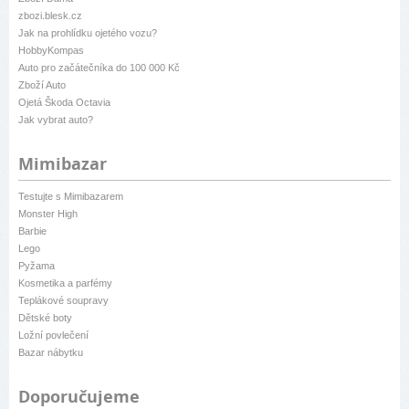
zbozi.blesk.cz
Jak na prohlídku ojetého vozu?
HobbyKompas
Auto pro začátečníka do 100 000 Kč
Zboží Auto
Ojetá Škoda Octavia
Jak vybrat auto?
Mimibazar
Testujte s Mimibazarem
Monster High
Barbie
Lego
Pyžama
Kosmetika a parfémy
Teplákové soupravy
Dětské boty
Ložní povlečení
Bazar nábytku
Doporučujeme