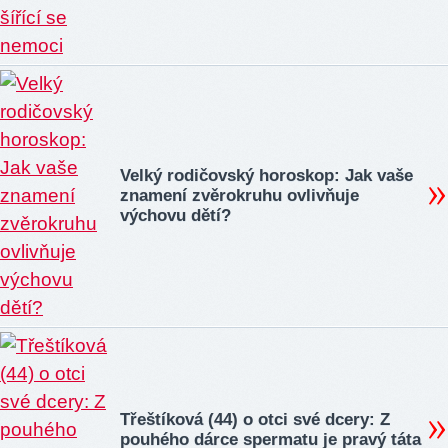
Velký rodičovský horoskop: Jak vaše
znamení zvěrokruhu ovlivňuje
výchovu dětí?
Třeštíková (44) o otci své dcery: Z
pouhého dárce spermatu je pravý táta