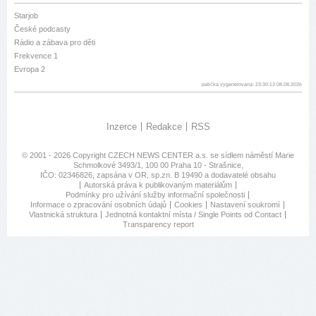
Starjob
České podcasty
Rádio a zábava pro děti
Frekvence 1
Evropa 2
patička vygenerovaná: 23:30:13 08.08.2026
Inzerce
Redakce
RSS
© 2001 - 2026 Copyright
CZECH NEWS CENTER a.s.
se sídlem náměstí Marie
Schmolkové 3493/1, 100 00 Praha 10 - Strašnice,
IČO: 02346826, zapsána v OR, sp.zn. B 19490 a dodavatelé obsahu
Autorská práva k publikovaným materiálům
Podmínky pro užívání služby informační společnosti
Informace o zpracování osobních údajů
Cookies
Nastavení soukromí
Vlastnická struktura
Jednotná kontaktní místa / Single Points od Contact
Transparency report