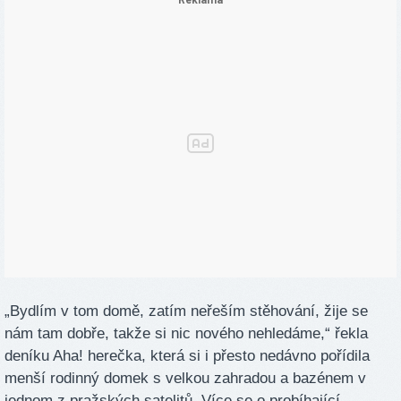
„Bydlím v tom domě, zatím neřeším stěhování, žije se
nám tam dobře, takže si nic nového nehledáme,“ řekla
deníku Aha! herečka, která si i přesto nedávno pořídila
menší rodinný domek s velkou zahradou a bazénem v
jednom z pražských satelitů. Více se o probíhající