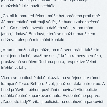
manželské krizi bavit nechtěla.
„Cokoli k tomu teď řeknu, může být obráceno proti mně.
Já momentálně potřebuji vědět, že budou zabezpečené
děti. Co se týče investic a dalších věcí, v tom mám
jasno,“ dodává Bendová, která se snaží s manželem
udržovat alespoň minimální kontakt.
„V rámci možnosti pomůže, on má svou práci, takže to
není jednoduché, snažíme se...,“ krčila rameny herečka,
proslavená seriálem Rodinná pouta, respektive Velmi
křehké vztahy.
Včera se po dlouhé době ukázala na veřejnosti, v rámci
kampaně Tesco Běh pro život, jehož se stala patronkou. A
hned průšvih – během povídání s novináři Alici policie
odtáhla špatně zaparkované auto. Evidentně ne poprvé.
„Zase jste tady?“ vítal ji policista na odtahovém parkovišti.