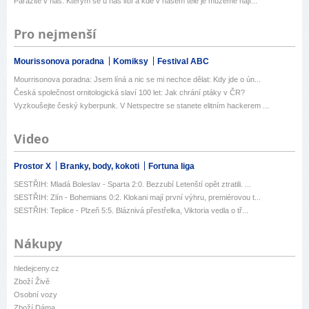
Parazité v nás: Kterým se u nás líbí a kde v našem těle je můžeme nají...
Pro nejmenší
Mourissonova poradna
Komiksy
Festival ABC
Mourrisonova poradna: Jsem líná a nic se mi nechce dělat: Kdy jde o ún...
Česká společnost ornitologická slaví 100 let: Jak chrání ptáky v ČR?
Vyzkoušejte český kyberpunk. V Netspectre se stanete elitním hackerem ...
Video
Prostor X
Branky, body, kokoti
Fortuna liga
SESTŘIH: Mladá Boleslav - Sparta 2:0. Bezzubí Letenští opět ztratili. ...
SESTŘIH: Zlín - Bohemians 0:2. Klokani mají první výhru, premiérovou t...
SESTŘIH: Teplice - Plzeň 5:5. Bláznivá přestřelka, Viktoria vedla o tř...
Nákupy
hledejceny.cz
Zboží Živě
Osobní vozy
Zboží Dáma