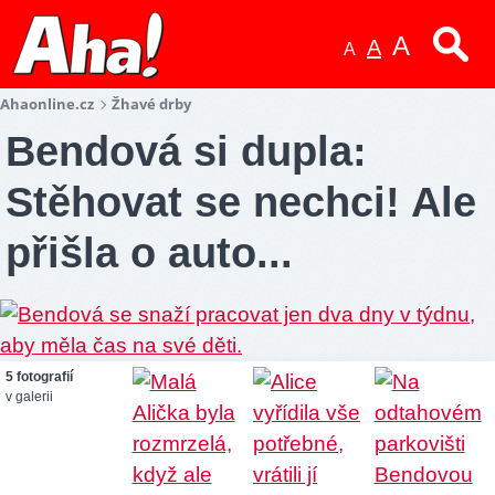
A
A
A
Ahaonline.cz
Žhavé drby
Bendová si dupla:
Stěhovat se nechci! Ale
přišla o auto...
5 fotografií
v galerii