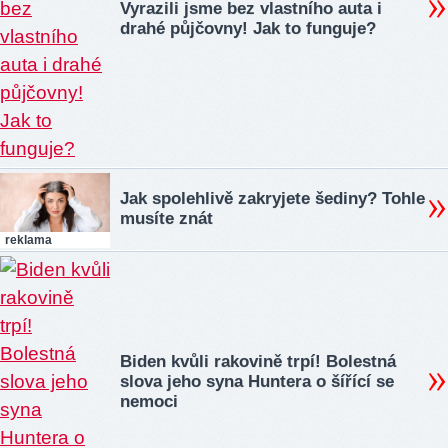
Vyrazili jsme bez vlastního auta i
drahé půjčovny! Jak to funguje?
Jak spolehlivě zakryjete šediny? Tohle
musíte znát
reklama
Biden kvůli rakovině trpí! Bolestná
slova jeho syna Huntera o šířící se
nemoci