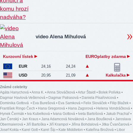
video Alena Mihulová
Kurzovní lístek
EUROplatby zdarma
EUR
24,16
24,24
USD
20,95
21,09
Kalkulačka
Známé celebrity
Agáta Hanychová
•
Anna K.
•
Anna Slováčková
•
Artur Štaidl
•
Bolek Polívka
•
Dagmar Havlová-Veškrnová
•
Dagmar Patrasová
•
Daniela Písařovicová
•
Dominika Gottová
•
Eva Burešová
•
Eva Samková
•
Felix Slováček
•
Filip Blažek
•
František Ringo Čech
•
Hana Gregorová
•
Hana Zagorová
•
Helena Vondráčková
•
Hynek Čermák
•
Iva Kubelková
•
Ivana Gottová
•
Iveta Bartošová
•
Jakub Prachař
•
Jan Čenský
•
Jan Kraus
•
Jana Adamcová Nováková
•
Jana Boušková
•
Jaroslava
Obermaierová
•
Jiří Bartoška
•
Jiří Krampol
•
Jiřina Bohdalová
•
Jitka Čvančarová
•
Josef Kokta
•
Karel Gott
•
Karel Šíp
•
Kate Middleton
•
Kateřina Brožová
•
Libor