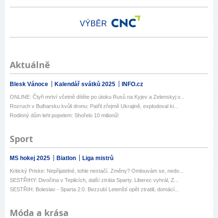
VÝBĚR
Aktuálně
Blesk Vánoce
Kalendář svátků 2025
INFO.cz
ONLINE: Čtyři mrtví včetně dítěte po útoku Rusů na Kyjev a Zelenskyj v...
Rozruch v Bulharsku kvůli dronu: Patřil zřejmě Ukrajině, explodoval ki...
Rodinný dům lehl popelem: Shořelo 10 milionů!
Sport
MS hokej 2025
Biatlon
Liga mistrů
Kritický Priske: Nepřijatelné, tohle nestačí. Změny? Omlouvám se, nedo...
SESTŘIHY: Divočina v Teplicích, další ztráta Sparty. Liberec vyhrál, Z...
SESTŘIH: Boleslav - Sparta 2:0. Bezzubí Letenští opět ztratili, domácí...
Móda a krása