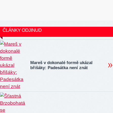
ČLÁNKY ODJINUD
Mareš v dokonalé formě ukázal
břišáky: Padesátka není znát