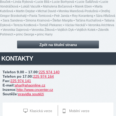
Bouček
•
Linda Rybová
•
Lucie Bílá
•
Lucie Borhyová
•
Lucie Šafářová
•
Lucie
Vondráčková
•
Lukáš Vaculík
•
Mahulena Bočanová
•
Marek Eben
•
Marta
Kubišová
•
Martin Dejdar
•
Michal David
•
Monika Marešová-Poslušná
•
Ondřej
Gregor Brzobohatý
•
Pavla Tomicová
•
Petr Janda
•
Rey Koranteng
•
Sára Affašová
•
Sara Sandeva
•
Simona Krainová
•
Štefan Margita
•
Taťána Kuchařová
•
Tatiana
Dyková
•
Tereza Kostková
•
Tomáš Plekanec
•
Václav Neckář
•
Veronika Arichteva
•
Veronika Gajerová
•
Veronika Žilková
•
Vojtěch Dyk
•
Vojtěch Kotek
•
Zdeněk
Pohlreich
•
princ George
•
princ Harry
Zpět na titulní stranu
KONTAKTY
Telefon 9.00 – 17.00
:
225 974 140
Telefon po 17.00
:
225 974 164
Fax
:
225 974 141
E-mail
:
aha@ahaonline.cz
Inzerce
:
http://www.cncenter.cz
Soutěže
:
pravidla soutěží
Klasická verze
Mobilní verze