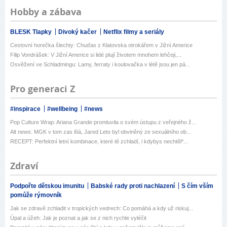
Hobby a zábava
BLESK Tlapky
Divoký kačer
Netflix filmy a seriály
Cestovní horečka šlechty: Chuďas z Klatovska otrokářem v Jižní Americe
Filip Vondrášek: V Jižní Americe si lidé plují životem mnohem lehčeji,...
Osvěžení ve Schladmingu: Lamy, ferraty i koulovačka v létě jsou jen pá...
Pro generaci Z
#inspirace
#wellbeing
#news
Pop Culture Wrap: Ariana Grande promluvila o svém ústupu z veřejného ž...
Alt news: MGK v tom zas lítá, Jared Leto byl obviněný ze sexuálního ob...
RECEPT: Perfektní letní kombinace, které tě zchladí, i kdybys nechtěl*...
Zdraví
Podpořte dětskou imunitu
Babské rady proti nachlazení
S čím vším
pomůže rýmovník
Jak se zdravě zchladit v tropických vedrech: Co pomáhá a kdy už riskuj...
Úpal a úžeh: Jak je poznat a jak se z nich rychle vyléčit