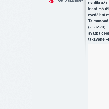
Retro skandály
svolila až 
která má tř
rozdělení m
Talmanová (
(2,5 roku).
svatba čes
takzvaně »n