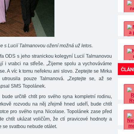
e s Lucií Talmanovou ožení možná už letos.
fa ODS s jeho stranickou kolegyní Lucií Talmanovou
kají i vrabci na střeše. „Žijeme spolu a vychováváme
ČLÁN
se. A víc k tomu neřeknu ani slovo. Zeptejte se Mirka
“ utrousila pouze Talmanová. „Zeptejte se, až se
apsal SMS Topolánek.
 bude určitě chtít pro svého syna kompletní rodinu,
rkově rozvodu na něj zřejmě hned udeří, bude chtít
tce pro svého syna Nicolase. Topolánek zase před
e chtít ukázat voličům, že ctí pravicové hodnoty a
e se svatbou nebude otálet.