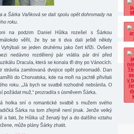
a a Šárka Vaňková se dali spolu opět dohromady na
ého roku.
oni na podzim Daniel Hůlka rozešel s Šárkou
málokdo věřil, že by se ti dva dali ještě někdy
Vyhýbali se jeden druhému jako čert kříži. Ovšem
ezi nedávno rozdělený pár vrátila pár dní před
uzikálu Dracula, která se konala tři dny po Vánocích.
tr strávila zamilovaná dvojice opět pohromadě. Dan
mířili do Chorvatska, kde na moři na jachtě přivítali
ého roku. „Já bych se svatbě rozhodně nebránila. O
sí požádat muž,“ prozradila s úsměvem Šárka.
á holka sní o romantické svatbě s mužem svého
ladičká Šárka na tom zřejmě není jinak. Jenže velký
íl a fakt, že Hůlka už ženatý byl a do dalšího vztahu
ežene, může plány Šárky zhatit.