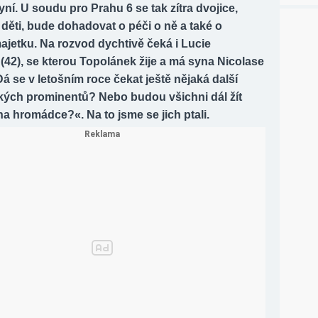
nyní. U soudu pro Prahu 6 se tak zítra dvojice,
i děti, bude dohadovat o péči o ně a také o
ajetku. Na rozvod dychtivě čeká i Lucie
42), se kterou Topolánek žije a má syna Nicolase
 Dá se v letošním roce čekat ještě nějaká další
kých prominentů? Nebo budou všichni dál žít
a hromádce?«. Na to jsme se jich ptali.