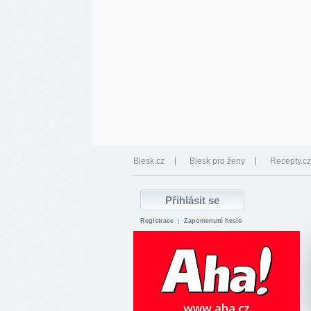
Blesk.cz
Blesk pro ženy
Recepty.cz
Registrace
|
Zapomenuté heslo