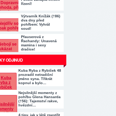
řízení!
Výtvarník Knížák (†86)
dva dny před
pohřbem: Vyhrál
soud!
Pfauserová z
Řachandy: Unavená
mamina i sexy
dračice!
KY ODJINUD
Kuba Ryba z Rybiček 48
prozradil netradiční
jméno syna. Třikrát
kopnul a bylo…
Nejsilnější momenty z
pohřbu Glena Hansarda
(†56): Tajemství rakve,
hvězdní…
4 tipy, jak v létě zpestřit