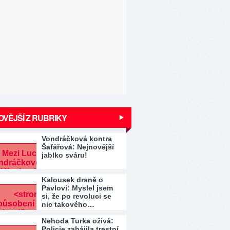
VĚJŠÍ Z RUBRIKY
Vondráčková kontra
Šafářová: Nejnovější
jablko sváru!
Kalousek drsně o
Pavlovi: Myslel jsem
si, že po revoluci se
nic takového…
Nehoda Turka ožívá:
Policie zahájila trestní