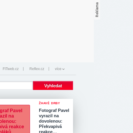
FITweb.cz
Reflex.cz
více
ŽHAVÉ DRBY
Fotograf Pavel
vyrazil na
dovolenou:
Překvapivá
reakce…