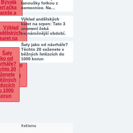
fanoušky fotkou z
nemocnice. Na…
Výklad andělských
karet na srpen: Tato 3
znamení čeká
nejnáročnější období.
Kdo…
Šaty jako od návrháře?
Těchto 20 seženete v
běžných řetězcích do
1000 korun