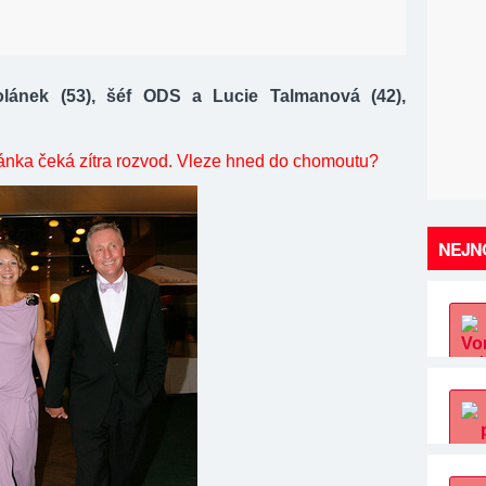
olánek (53), šéf ODS a Lucie Talmanová (42),
ánka čeká zítra rozvod. Vleze hned do chomoutu?
NEJNO