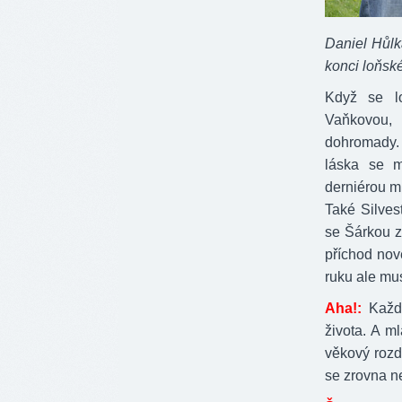
Daniel Hůlk
konci loňsk
Když se l
Vaňkovou, 
dohromady. 
láska se m
derniérou m
Také Silves
se Šárkou za
příchod nov
ruku ale mu
Aha!:
Každ
života. A m
věkový rozd
se zrovna n