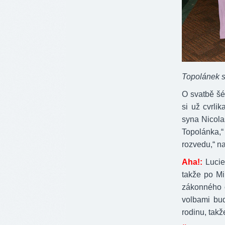
Topolánek s
O svatbě šé
si už cvrli
syna Nicola
Topolánka,
rozvedu,“ n
Aha!:
Lucie
takže po Mi
zákonného o
volbami bud
rodinu, takž