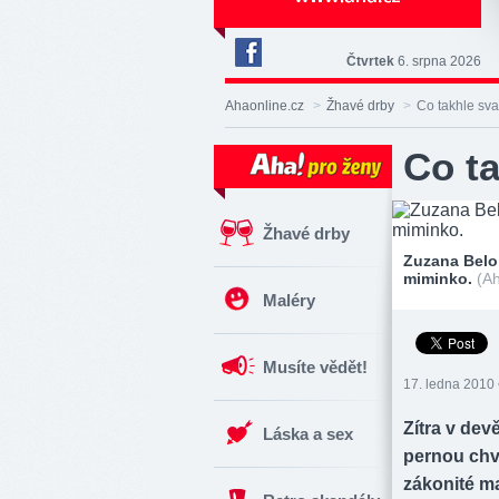
Čtvrtek
6. srpna 2026
Deník
Aha!
Ahaonline.cz
>
Žhavé drby
>
Co takhle sva
na
Facebooku
Co ta
Žhavé drby
Zuzana Belo
miminko.
(Ah
Maléry
Musíte vědět!
17. ledna 2010 
Zítra v dev
Láska a sex
pernou chvi
zákonité ma