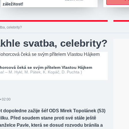
záležitost!
tba, celebrity?
khle svatba, celebrity?
horcová čeká se svým přítelem Vlastou Hájkem
a! – M. Hykl, M. Pátek, K. Kopáč, D. Puchta )
• 02:00
ět dopoledne zažije šéf ODS Mirek Topolánek (53)
lku. Před soudem stane proti své stále ještě
nželce Pavle, která se dosud rozvodu bránila a