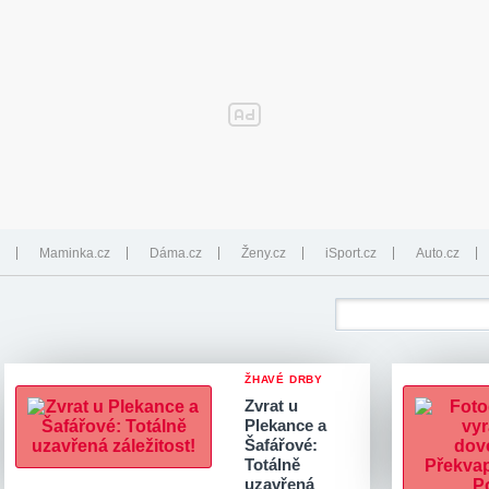
Maminka.cz
Dáma.cz
Ženy.cz
iSport.cz
Auto.cz
ŽHAVÉ DRBY
Zvrat u
Plekance a
Šafářové:
Totálně
uzavřená