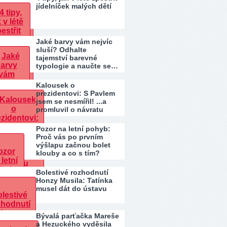
jídelníček malých dětí
Jaké barvy vám nejvíc
sluší? Odhalte
tajemství barevné
typologie a naučte se…
Kalousek o
prezidentovi: S Pavlem
jsem se nesmířil! ...a
promluvil o návratu
Pozor na letní pohyb:
Proč vás po prvním
výšlapu začnou bolet
klouby a co s tím?
Bolestivé rozhodnutí
Honzy Musila: Tatínka
musel dát do ústavu
Bývalá parťačka Mareše
a Hezuckého vyděsila