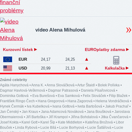
video Alena Mihulová
Kurzovní lístek
EUROplatby zdarma
EUR
24,17
24,25
USD
20,99
21,13
Kalkulačka
Známé celebrity
Agáta Hanychová
•
Anna K.
•
Anna Slováčková
•
Artur Štaidl
•
Bolek Polívka
•
Dagmar Havlová-Veškrnová
•
Dagmar Patrasová
•
Daniela Písařovicová
•
Dominika Gottová
•
Eva Burešová
•
Eva Samková
•
Felix Slováček
•
Filip Blažek
•
František Ringo Čech
•
Hana Gregorová
•
Hana Zagorová
•
Helena Vondráčková
•
Hynek Čermák
•
Iva Kubelková
•
Ivana Gottová
•
Iveta Bartošová
•
Jakub Prachař
•
Jan Čenský
•
Jan Kraus
•
Jana Adamcová Nováková
•
Jana Boušková
•
Jaroslava
Obermaierová
•
Jiří Bartoška
•
Jiří Krampol
•
Jiřina Bohdalová
•
Jitka Čvančarová
•
Josef Kokta
•
Karel Gott
•
Karel Šíp
•
Kate Middleton
•
Kateřina Brožová
•
Libor
Bouček
•
Linda Rybová
•
Lucie Bílá
•
Lucie Borhyová
•
Lucie Šafářová
•
Lucie