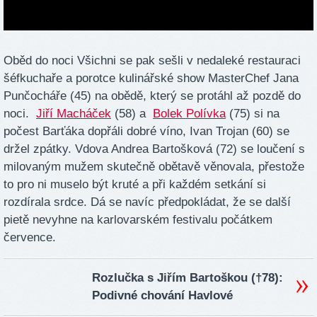
Oběd do noci Všichni se pak sešli v nedaleké restauraci
šéfkuchaře a porotce kulinářské show MasterChef Jana
Punčocháře (45) na obědě, který se protáhl až pozdě do
noci.
Jiří Macháček
(58) a
Bolek Polívka
(75) si na
počest Barťáka dopřáli dobré víno, Ivan Trojan (60) se
držel zpátky. Vdova Andrea Bartošková (72) se loučení s
milovaným mužem skutečně obětavě věnovala, přestože
to pro ni muselo být kruté a při každém setkání si
rozdírala srdce. Dá se navíc předpokládat, že se další
pietě nevyhne na karlovarském festivalu počátkem
července.
Rozlučka s Jiřím Bartoškou (†78):
Podivné chování Havlové