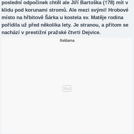
poslední odpočinek chtěl ale Jiří Bartoška (†78) mít v
klidu pod korunami stromů. Ale mezi svými! Hrobové
místo na hřbitově Šárka u kostela sv. Matěje rodina
pořídila už před několika lety. Je stranou, a přitom se
nachází v prestižní pražské čtvrti Dejvice.