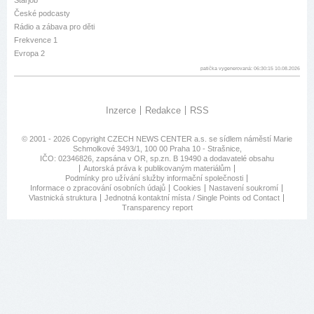
České podcasty
Rádio a zábava pro děti
Frekvence 1
Evropa 2
patička vygenerovaná: 06:30:15 10.08.2026
Inzerce
Redakce
RSS
© 2001 - 2026 Copyright
CZECH NEWS CENTER a.s.
se sídlem náměstí Marie
Schmolkové 3493/1, 100 00 Praha 10 - Strašnice,
IČO: 02346826, zapsána v OR, sp.zn. B 19490 a dodavatelé obsahu
Autorská práva k publikovaným materiálům
Podmínky pro užívání služby informační společnosti
Informace o zpracování osobních údajů
Cookies
Nastavení soukromí
Vlastnická struktura
Jednotná kontaktní místa / Single Points od Contact
Transparency report