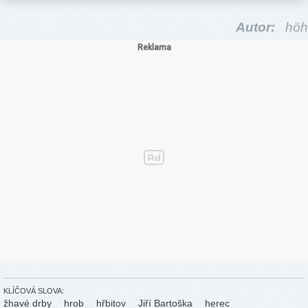
Autor:
höh
KLÍČOVÁ SLOVA:
žhavé drby
hrob
hřbitov
Jiří Bartoška
herec