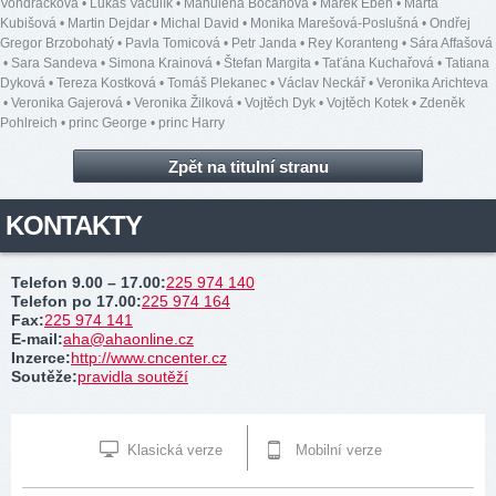
Vondráčková
•
Lukáš Vaculík
•
Mahulena Bočanová
•
Marek Eben
•
Marta
Kubišová
•
Martin Dejdar
•
Michal David
•
Monika Marešová-Poslušná
•
Ondřej
Gregor Brzobohatý
•
Pavla Tomicová
•
Petr Janda
•
Rey Koranteng
•
Sára Affašová
•
Sara Sandeva
•
Simona Krainová
•
Štefan Margita
•
Taťána Kuchařová
•
Tatiana
Dyková
•
Tereza Kostková
•
Tomáš Plekanec
•
Václav Neckář
•
Veronika Arichteva
•
Veronika Gajerová
•
Veronika Žilková
•
Vojtěch Dyk
•
Vojtěch Kotek
•
Zdeněk
Pohlreich
•
princ George
•
princ Harry
Zpět na titulní stranu
KONTAKTY
Telefon 9.00 – 17.00
:
225 974 140
Telefon po 17.00
:
225 974 164
Fax
:
225 974 141
E-mail
:
aha@ahaonline.cz
Inzerce
:
http://www.cncenter.cz
Soutěže
:
pravidla soutěží
Klasická verze
Mobilní verze