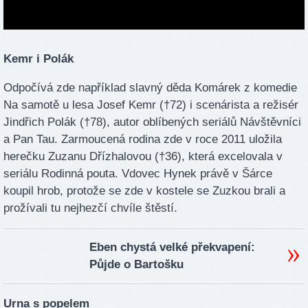
Kemr i Polák
Odpočívá zde například slavný děda Komárek z komedie
Na samotě u lesa Josef Kemr (†72) i scenárista a režisér
Jindřich Polák (†78), autor oblíbených seriálů Návštěvníci
a Pan Tau. Zarmoucená rodina zde v roce 2011 uložila
herečku Zuzanu Dřízhalovou (†36), která excelovala v
seriálu Rodinná pouta. Vdovec Hynek právě v Šárce
koupil hrob, protože se zde v kostele se Zuzkou brali a
prožívali tu nejhezčí chvíle štěstí.
Eben chystá velké překvapení:
Půjde o Bartošku
Urna s popelem