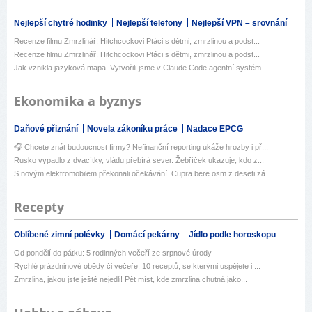
Nejlepší chytré hodinky
Nejlepší telefony
Nejlepší VPN – srovnání
Recenze filmu Zmrzlinář. Hitchcockovi Ptáci s dětmi, zmrzlinou a podst...
Recenze filmu Zmrzlinář. Hitchcockovi Ptáci s dětmi, zmrzlinou a podst...
Jak vznikla jazyková mapa. Vytvořili jsme v Claude Code agentní systém...
Ekonomika a byznys
Daňové přiznání
Novela zákoníku práce
Nadace EPCG
🎧 Chcete znát budoucnost firmy? Nefinanční reporting ukáže hrozby i př...
Rusko vypadlo z dvacítky, vládu přebírá sever. Žebříček ukazuje, kdo z...
S novým elektromobilem překonali očekávání. Cupra bere osm z deseti zá...
Recepty
Oblíbené zimní polévky
Domácí pekárny
Jídlo podle horoskopu
Od pondělí do pátku: 5 rodinných večeří ze srpnové úrody
Rychlé prázdninové obědy či večeře: 10 receptů, se kterými uspějete i ...
Zmrzlina, jakou jste ještě nejedli! Pět míst, kde zmrzlina chutná jako...