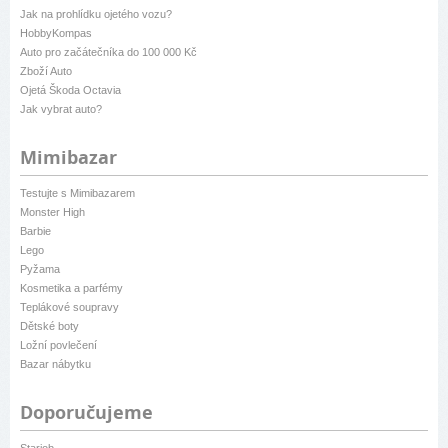
Jak na prohlídku ojetého vozu?
HobbyKompas
Auto pro začátečníka do 100 000 Kč
Zboží Auto
Ojetá Škoda Octavia
Jak vybrat auto?
Mimibazar
Testujte s Mimibazarem
Monster High
Barbie
Lego
Pyžama
Kosmetika a parfémy
Teplákové soupravy
Dětské boty
Ložní povlečení
Bazar nábytku
Doporučujeme
Starjob