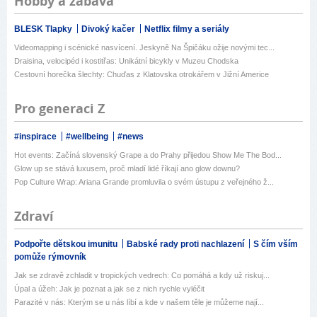
Hobby a zábava
BLESK Tlapky
Divoký kačer
Netflix filmy a seriály
Videomapping i scénické nasvícení. Jeskyně Na Špičáku ožije novými tec...
Draisina, velocipéd i kostitřas: Unikátní bicykly v Muzeu Chodska
Cestovní horečka šlechty: Chuďas z Klatovska otrokářem v Jižní Americe
Pro generaci Z
#inspirace
#wellbeing
#news
Hot events: Začíná slovenský Grape a do Prahy přijedou Show Me The Bod...
Glow up se stává luxusem, proč mladí lidé říkají ano glow downu?
Pop Culture Wrap: Ariana Grande promluvila o svém ústupu z veřejného ž...
Zdraví
Podpořte dětskou imunitu
Babské rady proti nachlazení
S čím vším
pomůže rýmovník
Jak se zdravě zchladit v tropických vedrech: Co pomáhá a kdy už riskuj...
Úpal a úžeh: Jak je poznat a jak se z nich rychle vyléčit
Parazité v nás: Kterým se u nás líbí a kde v našem těle je můžeme nají...