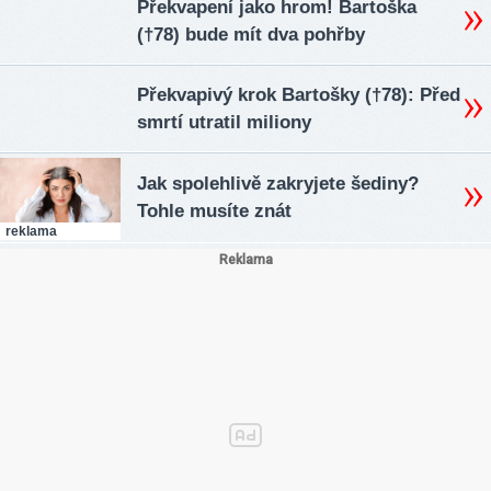
Překvapení jako hrom! Bartoška
(†78) bude mít dva pohřby
Překvapivý krok Bartošky (†78): Před
smrtí utratil miliony
Jak spolehlivě zakryjete šediny?
Tohle musíte znát
reklama