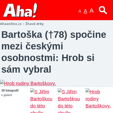
A
A
A
Ahaonline.cz
Žhavé drby
Bartoška (†78) spočine
mezi českými
osobnostmi: Hrob si
sám vybral
39 fotografií
v galerii