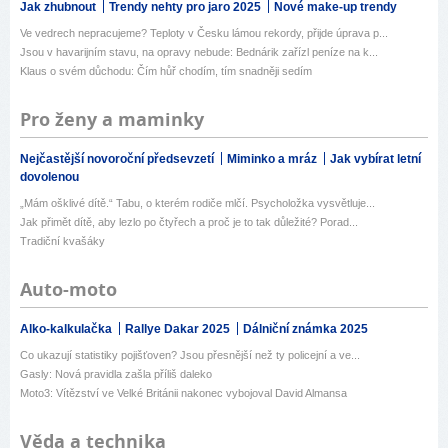
Jak zhubnout
Trendy nehty pro jaro 2025
Nové make-up trendy
Ve vedrech nepracujeme? Teploty v Česku lámou rekordy, přijde úprava p...
Jsou v havarijním stavu, na opravy nebude: Bednárik zařízl peníze na k...
Klaus o svém důchodu: Čím hůř chodím, tím snadněji sedím
Pro ženy a maminky
Nejčastější novoroční předsevzetí
Miminko a mráz
Jak vybírat letní
dovolenou
„Mám ošklivé dítě.“ Tabu, o kterém rodiče mlčí. Psycholožka vysvětluje...
Jak přimět dítě, aby lezlo po čtyřech a proč je to tak důležité? Porad...
Tradiční kvašáky
Auto-moto
Alko-kalkulačka
Rallye Dakar 2025
Dálniční známka 2025
Co ukazují statistiky pojišťoven? Jsou přesnější než ty policejní a ve...
Gasly: Nová pravidla zašla příliš daleko
Moto3: Vítězství ve Velké Británii nakonec vybojoval David Almansa
Věda a technika