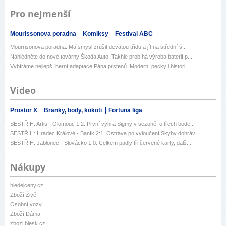
Pro nejmenší
Mourissonova poradna
Komiksy
Festival ABC
Mourrisonova poradna: Má smysl zrušit devátou třídu a jít na střední š...
Nahlédněte do nové továrny Škoda Auto: Takhle probíhá výroba baterií p...
Vybíráme nejlepší herní adaptace Pána prstenů. Moderní pecky i histori...
Video
Prostor X
Branky, body, kokoti
Fortuna liga
SESTŘIH: Artis - Olomouc 1:2. První výhra Sigmy v sezoně, o třech bode...
SESTŘIH: Hradec Králové - Baník 2:1. Ostrava po vyloučení Skyby dohráv...
SESTŘIH: Jablonec - Slovácko 1:0. Celkem padly tři červené karty, dalš...
Nákupy
hledejceny.cz
Zboží Živě
Osobní vozy
Zboží Dáma
zbozi.blesk.cz