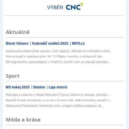
VÝBĚR
Aktuálně
Blesk Vánoce
Kalendář svátků 2025
INFO.cz
Asistovaná sebevražda opozice. Lídr nejasný, dohoda ve hvězdách a Anti...
Návrat tropů s teplotami přes 36 °C! Přijdou i bouřky a ochlazení! Sle...
Šéf Vojenského zpravodajství v Hráčích: Zamíří sem ze zákopů desetitis...
Sport
MS hokej 2025
Biatlon
Liga mistrů
Náhrada za Macka v Mladé Boleslavi? Opora Vlašimi to nebude, přichází ...
Blamáž české osmnáctky a co se s ní musí stát. Velká zkouška, pranýř n...
Slavia proti Pardubicím: historický start, uragán a těžká adaptace. Al...
Móda a krása