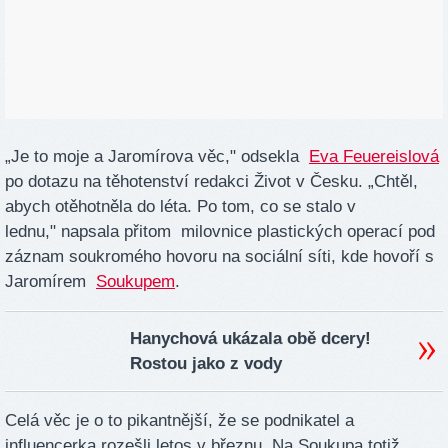
„Je to moje a Jaromírova věc," odsekla
Eva Feuereislová
po dotazu na těhotenství redakci Život v Česku. „Chtěl,
abych otěhotněla do léta. Po tom, co se stalo v
lednu," napsala přitom milovnice plastických operací pod
záznam soukromého hovoru na sociální síti, kde hovoří s
Jaromírem
Soukupem
.
Hanychová ukázala obě dcery!
Rostou jako z vody
Celá věc je o to pikantnější, že se podnikatel a
influencerka rozešli letos v březnu. Na Soukupa totiž