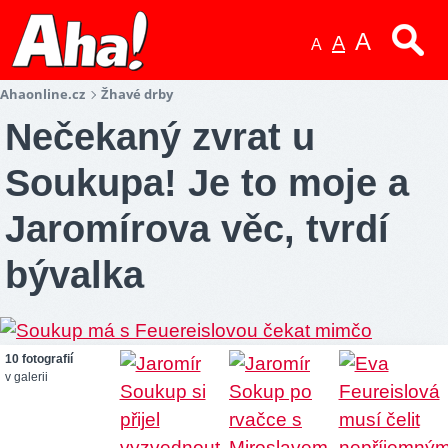
A
A
A
Ahaonline.cz
Žhavé drby
Nečekaný zvrat u
Soukupa! Je to moje a
Jaromírova věc, tvrdí
bývalka
10 fotografií
v galerii