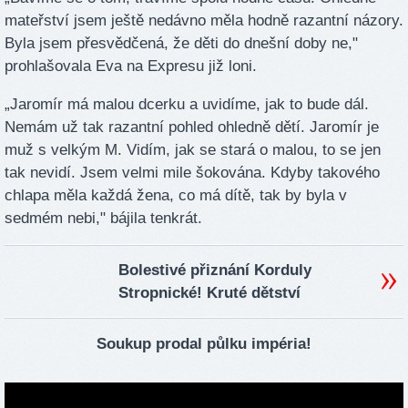
mateřství jsem ještě nedávno měla hodně razantní názory.
Byla jsem přesvědčená, že děti do dnešní doby ne,"
prohlašovala Eva na Expresu již loni.
​„Jaromír má malou dcerku a uvidíme, jak to bude dál.
Nemám už tak razantní pohled ohledně dětí. Jaromír je
muž s velkým M. Vidím, jak se stará o malou, to se jen
tak nevidí. Jsem velmi mile šokována. Kdyby takového
chlapa měla každá žena, co má dítě, tak by byla v
sedmém nebi," bájila tenkrát.
Bolestivé přiznání Korduly
Stropnické! Kruté dětství
Soukup prodal půlku impéria!