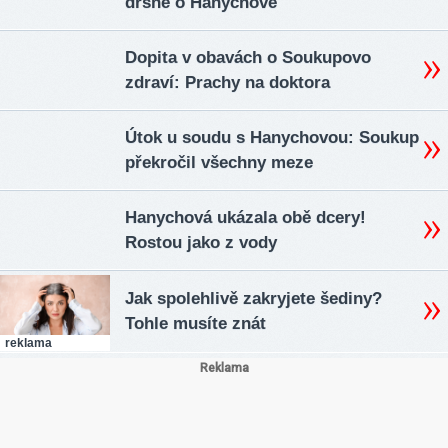
drsně o Hanychové
Dopita v obavách o Soukupovo
zdraví: Prachy na doktora
Útok u soudu s Hanychovou: Soukup
překročil všechny meze
Hanychová ukázala obě dcery!
Rostou jako z vody
Jak spolehlivě zakryjete šediny?
Tohle musíte znát
reklama