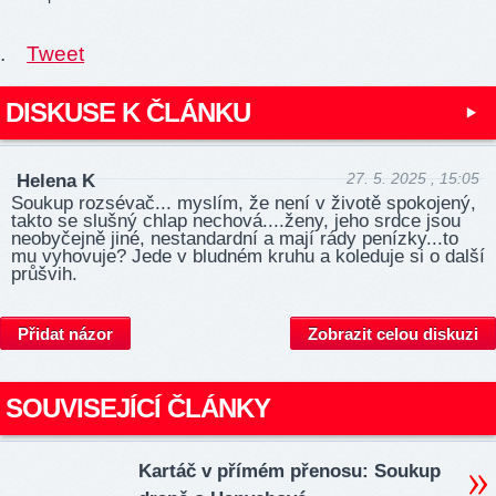
.
Tweet
DISKUSE K ČLÁNKU
27. 5. 2025 , 15:05
Helena K
Soukup rozsévač... myslím, že není v životě spokojený,
takto se slušný chlap nechová....ženy, jeho srdce jsou
neobyčejně jiné, nestandardní a mají rády penízky...to
mu vyhovuje? Jede v bludném kruhu a koleduje si o další
průšvih.
Přidat názor
Zobrazit celou diskuzi
SOUVISEJÍCÍ ČLÁNKY
Kartáč v přímém přenosu: Soukup