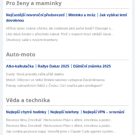
Pro ženy a maminky
Nejčastější novoroční předsevzetí
Miminko a mráz
Jak vybírat letní
dovolenou
Hříšný tanec známe všichni, ale zvládnete plný počet bodů? Otestujte s...
Léto dává ženám v přechodu zabrat: Proč v tropech hrozí silnější nával...
Okurkový salát s novými brambory
Auto-moto
Alko-kalkulačka
Rallye Dakar 2025
Dálniční známka 2025
Gasly: Nová pravidla zašla příliš daleko
Moto3: Vítězství ve Velké Británii nakonec vybojoval David Almansa
Pokuty zahraničních řidičů v Česku: Cizí značka jako privilegium?
Věda a technika
Nejlepší chytré hodinky
Nejlepší telefony
Nejlepší VPN – srovnání
Recenze filmu Zmrzlinář. Hitchcockovi Ptáci s dětmi, zmrzlinou a podst...
Recenze filmu Zmrzlinář. Hitchcockovi Ptáci s dětmi, zmrzlinou a podst...
Jak vznikla jazyková mapa. Vytvořili jsme v Claude Code agentní systém...