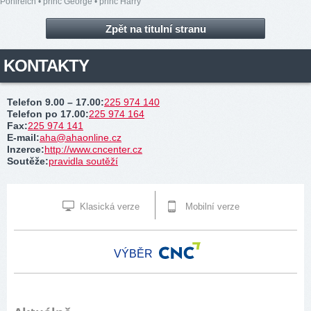
Pohlreich
•
princ George
•
princ Harry
Zpět na titulní stranu
KONTAKTY
Telefon 9.00 – 17.00
:
225 974 140
Telefon po 17.00
:
225 974 164
Fax
:
225 974 141
E-mail
:
aha@ahaonline.cz
Inzerce
:
http://www.cncenter.cz
Soutěže
:
pravidla soutěží
Klasická verze
Mobilní verze
VÝBĚR