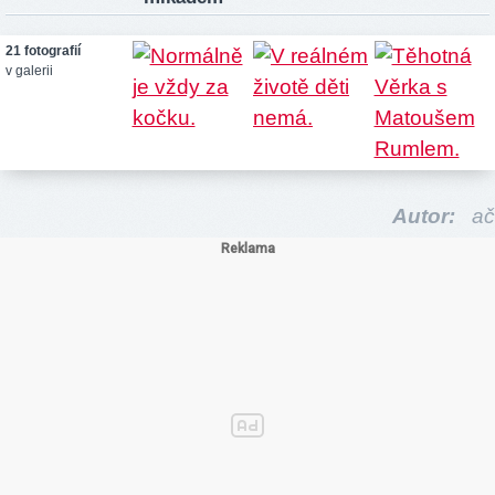
21 fotografií
v galerii
Autor:
ač