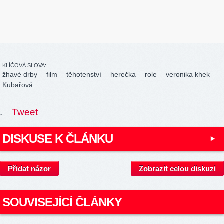
KLÍČOVÁ SLOVA:
žhavé drby
film
těhotenství
herečka
role
veronika khek
Kubařová
.
Tweet
DISKUSE K ČLÁNKU
Přidat názor
Zobrazit celou diskuzi
SOUVISEJÍCÍ ČLÁNKY