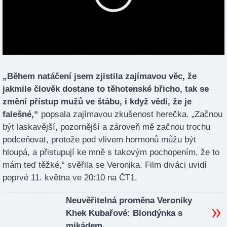
„Během natáčení jsem zjistila zajímavou věc, že
jakmile člověk dostane to těhotenské břicho, tak se
změní přístup mužů ve štábu, i když vědí, že je
falešné,“
popsala zajímavou zkušenost herečka. „Začnou
být laskavější, pozornější a zároveň mě začnou trochu
podceňovat, protože pod vlivem hormonů můžu být
hloupá, a přistupují ke mně s takovým pochopením, že to
mám teď těžké,“ svěřila se Veronika. Film diváci uvidí
poprvé 11. května ve 20:10 na ČT1.
Neuvěřitelná proměna Veroniky
Khek Kubařové: Blondýnka s
mikádem