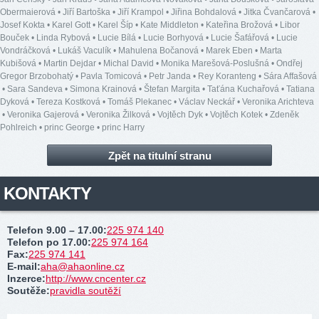
Obermaierová
•
Jiří Bartoška
•
Jiří Krampol
•
Jiřina Bohdalová
•
Jitka Čvančarová
•
Josef Kokta
•
Karel Gott
•
Karel Šíp
•
Kate Middleton
•
Kateřina Brožová
•
Libor
Bouček
•
Linda Rybová
•
Lucie Bílá
•
Lucie Borhyová
•
Lucie Šafářová
•
Lucie
Vondráčková
•
Lukáš Vaculík
•
Mahulena Bočanová
•
Marek Eben
•
Marta
Kubišová
•
Martin Dejdar
•
Michal David
•
Monika Marešová-Poslušná
•
Ondřej
Gregor Brzobohatý
•
Pavla Tomicová
•
Petr Janda
•
Rey Koranteng
•
Sára Affašová
•
Sara Sandeva
•
Simona Krainová
•
Štefan Margita
•
Taťána Kuchařová
•
Tatiana
Dyková
•
Tereza Kostková
•
Tomáš Plekanec
•
Václav Neckář
•
Veronika Arichteva
•
Veronika Gajerová
•
Veronika Žilková
•
Vojtěch Dyk
•
Vojtěch Kotek
•
Zdeněk
Pohlreich
•
princ George
•
princ Harry
Zpět na titulní stranu
KONTAKTY
Telefon 9.00 – 17.00
:
225 974 140
Telefon po 17.00
:
225 974 164
Fax
:
225 974 141
E-mail
:
aha@ahaonline.cz
Inzerce
:
http://www.cncenter.cz
Soutěže
:
pravidla soutěží