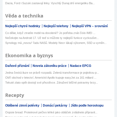
Dacia, Ford i Suzuki zastavují linky. Vyschlý Dunaj drtí energetiku Ba...
Věda a technika
Nejlepší chytré hodinky
Nejlepší telefony
Nejlepší VPN – srovnání
Co dělat, když ztratíte mobil na dovolené? Je potřeba znát číslo IMEI ...
Nečekejte na Android 17. Už teď si můžete ty nejlepší funkce vyzkoušet...
Synology má „novou“ řadu NASů. Modely Neo+ lákají výkonem, SSD a vyměn...
Ekonomika a byznys
Daňové přiznání
Novela zákoníku práce
Nadace EPCG
Jedna česká iluze se právě rozpadá. Zelená transformace je pojistkou p...
Obří obchod v letectví. Americké Apollo kupuje easyJet za 161 miliard ...
Tekuté zlato opět dostojí své přezdívce. Zdražení běžné potraviny brzy...
Recepty
Oblíbené zimní polévky
Domácí pekárny
Jídlo podle horoskopu
Oopsie bread: Proteinové pečivo lehké jako obláček zvládnete připravit...