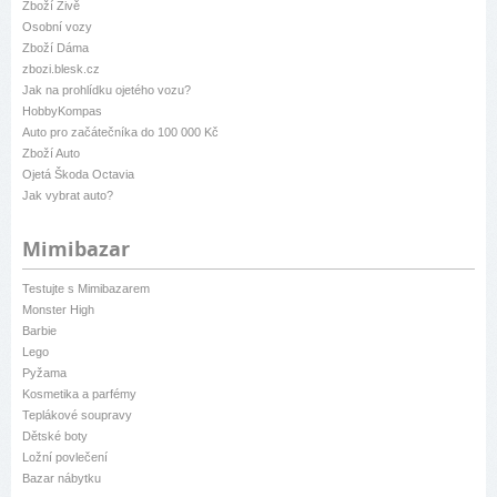
Zboží Živě
Osobní vozy
Zboží Dáma
zbozi.blesk.cz
Jak na prohlídku ojetého vozu?
HobbyKompas
Auto pro začátečníka do 100 000 Kč
Zboží Auto
Ojetá Škoda Octavia
Jak vybrat auto?
Mimibazar
Testujte s Mimibazarem
Monster High
Barbie
Lego
Pyžama
Kosmetika a parfémy
Teplákové soupravy
Dětské boty
Ložní povlečení
Bazar nábytku