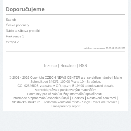
Doporučujeme
Starjob
České podcasty
Rádio a zábava pro děti
Frekvence 1
Evropa 2
patička vygenerovaná: 20:50:14 06.08.2026
Inzerce
Redakce
RSS
© 2001 - 2026 Copyright
CZECH NEWS CENTER a.s.
se sídlem náměstí Marie
Schmolkové 3493/1, 100 00 Praha 10 - Strašnice,
IČO: 02346826, zapsána v OR, sp.zn. B 19490 a dodavatelé obsahu
Autorská práva k publikovaným materiálům
Podmínky pro užívání služby informační společnosti
Informace o zpracování osobních údajů
Cookies
Nastavení soukromí
Vlastnická struktura
Jednotná kontaktní místa / Single Points od Contact
Transparency report