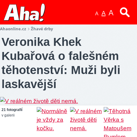
A
A
A
Ahaonline.cz
Žhavé drby
Veronika Khek
Kubařová o falešném
těhotenství: Muži byli
laskavější
21 fotografií
v galerii