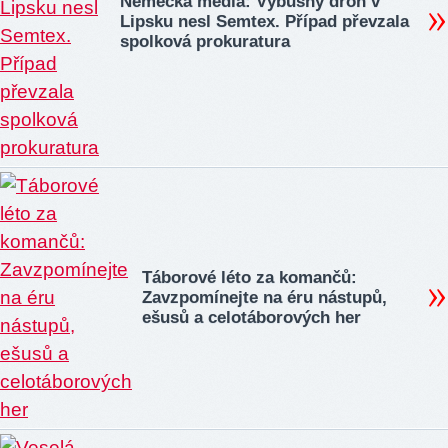
Německá média: Výbušný dron v
Lipsku nesl Semtex. Případ převzala
spolková prokuratura
Táborové léto za komančů:
Zavzpomínejte na éru nástupů,
ešusů a celotáborových her