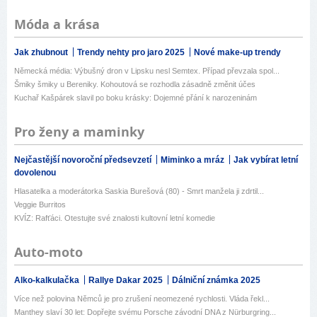
Móda a krása
Jak zhubnout
Trendy nehty pro jaro 2025
Nové make-up trendy
Německá média: Výbušný dron v Lipsku nesl Semtex. Případ převzala spol...
Šmiky šmiky u Bereniky. Kohoutová se rozhodla zásadně změnit účes
Kuchař Kašpárek slavil po boku krásky: Dojemné přání k narozeninám
Pro ženy a maminky
Nejčastější novoroční předsevzetí
Miminko a mráz
Jak vybírat letní
dovolenou
Hlasatelka a moderátorka Saskia Burešová (80) - Smrt manžela ji zdrtil...
Veggie Burritos
KVÍZ: Rafťáci. Otestujte své znalosti kultovní letní komedie
Auto-moto
Alko-kalkulačka
Rallye Dakar 2025
Dálniční známka 2025
Více než polovina Němců je pro zrušení neomezené rychlosti. Vláda řekl...
Manthey slaví 30 let: Dopřejte svému Porsche závodní DNA z Nürburgring...