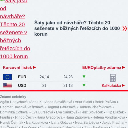
Šaty jako od návrháře? Těchto 20
seženete v běžných řetězcích do 1000
korun
Kurzovní lístek
EUROplatby zdarma
EUR
24,14
24,26
USD
21
21,18
Kalkulačka
Známé celebrity
Agáta Hanychová
•
Anna K.
•
Anna Slováčková
•
Artur Štaidl
•
Bolek Polívka
•
Dagmar Havlová-Veškrnová
•
Dagmar Patrasová
•
Daniela Písařovicová
•
Dominika Gottová
•
Eva Burešová
•
Eva Samková
•
Felix Slováček
•
Filip Blažek
•
František Ringo Čech
•
Hana Gregorová
•
Hana Zagorová
•
Helena Vondráčková
•
Hynek Čermák
•
Iva Kubelková
•
Ivana Gottová
•
Iveta Bartošová
•
Jakub Prachař
•
Jan Čenský
•
Jan Kraus
•
Jana Adamcová Nováková
•
Jana Boušková
•
Jaroslava