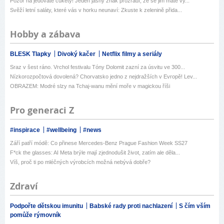
Pozor na jedovaté cukety! Jeden jasný znak prozradí, že se jim máte vy...
Svěží letní saláty, které vás v horku neunaví: Zkuste k zelenině přida...
Hobby a zábava
BLESK Tlapky
Divoký kačer
Netflix filmy a seriály
Sraz v šest ráno. Vrchol festivalu Tóny Dolomit zazní za úsvitu ve 300...
Nízkorozpočtová dovolená? Chorvatsko jedno z nejdražších v Evropě! Lev...
OBRAZEM: Modré slzy na Tchaj-wanu mění moře v magickou říši
Pro generaci Z
#inspirace
#wellbeing
#news
Září patří módě: Co přinese Mercedes-Benz Prague Fashion Week SS27
F*ck the glasses: AI Meta brýle mají zjednodušit život, zatím ale děla...
Víš, proč ti po mléčných výrobcích možná nebývá dobře?
Zdraví
Podpořte dětskou imunitu
Babské rady proti nachlazení
S čím vším
pomůže rýmovník