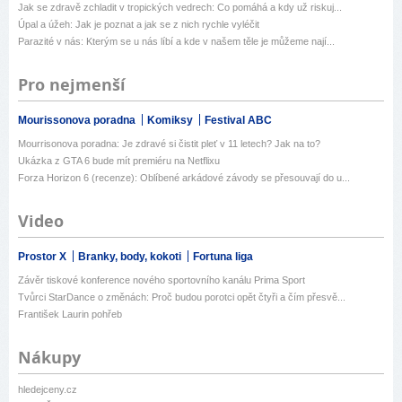
Jak se zdravě zchladit v tropických vedrech: Co pomáhá a kdy už riskuj...
Úpal a úžeh: Jak je poznat a jak se z nich rychle vyléčit
Parazité v nás: Kterým se u nás líbí a kde v našem těle je můžeme nají...
Pro nejmenší
Mourissonova poradna
Komiksy
Festival ABC
Mourrisonova poradna: Je zdravé si čistit pleť v 11 letech? Jak na to?
Ukázka z GTA 6 bude mít premiéru na Netflixu
Forza Horizon 6 (recenze): Oblíbené arkádové závody se přesouvají do u...
Video
Prostor X
Branky, body, kokoti
Fortuna liga
Závěr tiskové konference nového sportovního kanálu Prima Sport
Tvůrci StarDance o změnách: Proč budou porotci opět čtyři a čím přesvě...
František Laurin pohřeb
Nákupy
hledejceny.cz