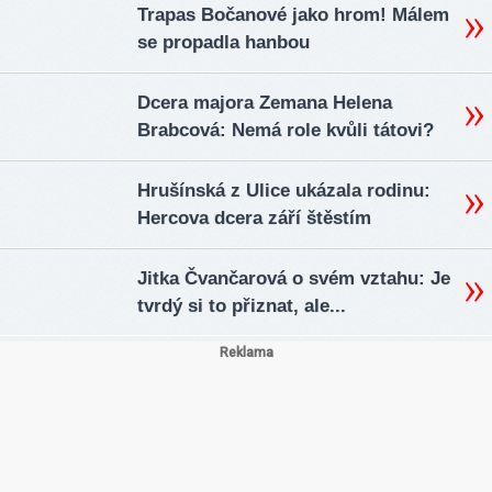
Trapas Bočanové jako hrom! Málem
se propadla hanbou
Dcera majora Zemana Helena
Brabcová: Nemá role kvůli tátovi?
Hrušínská z Ulice ukázala rodinu:
Hercova dcera září štěstím
Jitka Čvančarová o svém vztahu: Je
tvrdý si to přiznat, ale...