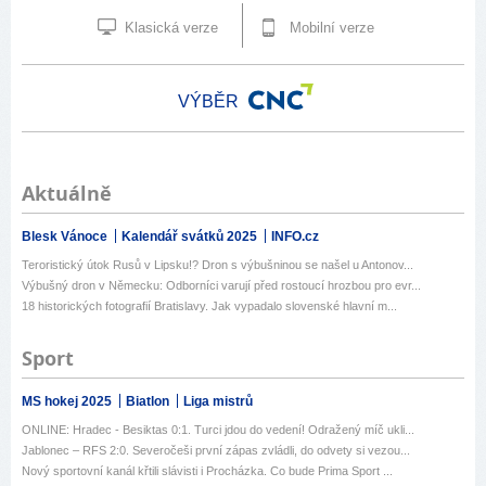
Klasická verze
Mobilní verze
VÝBĚR
Aktuálně
Blesk Vánoce
Kalendář svátků 2025
INFO.cz
Teroristický útok Rusů v Lipsku!? Dron s výbušninou se našel u Antonov...
Výbušný dron v Německu: Odborníci varují před rostoucí hrozbou pro evr...
18 historických fotografií Bratislavy. Jak vypadalo slovenské hlavní m...
Sport
MS hokej 2025
Biatlon
Liga mistrů
ONLINE: Hradec - Besiktas 0:1. Turci jdou do vedení! Odražený míč ukli...
Jablonec – RFS 2:0. Severočeši první zápas zvládli, do odvety si vezou...
Nový sportovní kanál křtili slávisti i Procházka. Co bude Prima Sport ...