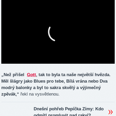
„Než přišel
Gott
, tak to byla ta naše největší hvězda.
Měl šlágry jako Blues pro tebe, Bílá vrána nebo Dva
modrý balonky a byl to sakra skvělý a výjimečný
zpěvák,“
řekl na vysvětlenou.
Dnešní pohřeb Pepíčka Zímy: Kdo
odmítl promluvit nad rakví?