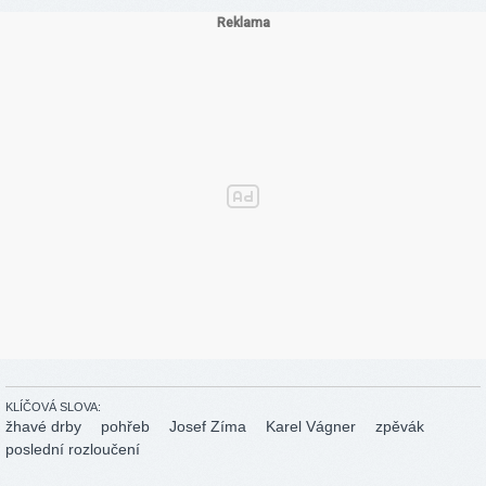
KLÍČOVÁ SLOVA:
žhavé drby
pohřeb
Josef Zíma
Karel Vágner
zpěvák
poslední rozloučení