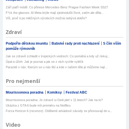
Září patří módě: Co přinese Mercedes-Benz Prague Fashion Week SS27
F*ck the glasses: AI Meta brýle mají zjednodušit život, zatím ale děla...
Víš, proč ti po mléčných výrobcích možná nebývá dobře?
Zdraví
Podpořte dětskou imunitu
Babské rady proti nachlazení
S čím vším
pomůže rýmovník
Jak se zdravě zchladit v tropických vedrech: Co pomáhá a kdy už riskuj...
Úpal a úžeh: Jak je poznat a jak se z nich rychle vyléčit
Parazité v nás: Kterým se u nás líbí a kde v našem těle je můžeme nají...
Pro nejmenší
Mourissonova poradna
Komiksy
Festival ABC
Mourrisonova poradna: Je zdravé si čistit pleť v 11 letech? Jak na to?
Ukázka z GTA 6 bude mít premiéru na Netflixu
Forza Horizon 6 (recenze): Oblíbené arkádové závody se přesouvají do u...
Video