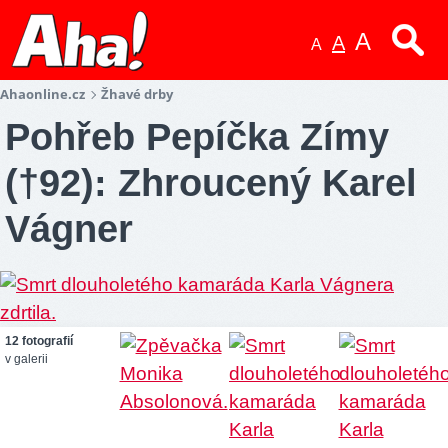
A
A
A
Ahaonline.cz
Žhavé drby
Pohřeb Pepíčka Zímy
(†92): Zhroucený Karel
Vágner
12 fotografií
v galerii