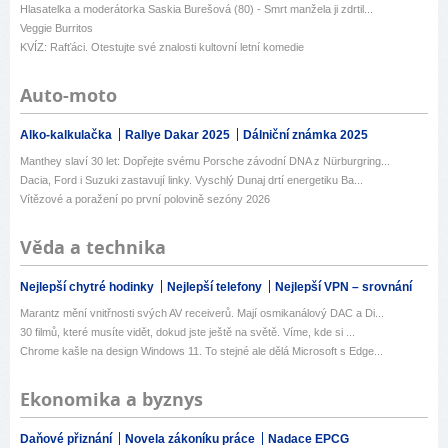
Hlasatelka a moderátorka Saskia Burešová (80) - Smrt manžela ji zdrtil...
Veggie Burritos
KVÍZ: Rafťáci. Otestujte své znalosti kultovní letní komedie
Auto-moto
Alko-kalkulačka
Rallye Dakar 2025
Dálniční známka 2025
Manthey slaví 30 let: Dopřejte svému Porsche závodní DNA z Nürburgring...
Dacia, Ford i Suzuki zastavují linky. Vyschlý Dunaj drtí energetiku Ba...
Vítězové a poražení po první polovině sezóny 2026
Věda a technika
Nejlepší chytré hodinky
Nejlepší telefony
Nejlepší VPN – srovnání
Marantz mění vnitřnosti svých AV receiverů. Mají osmikanálový DAC a Di...
30 filmů, které musíte vidět, dokud jste ještě na světě. Víme, kde si ...
Chrome kašle na design Windows 11. To stejné ale dělá Microsoft s Edge...
Ekonomika a byznys
Daňové přiznání
Novela zákoníku práce
Nadace EPCG