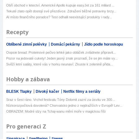
Obří obchod v letectví. Americké Apollo kupuje easyJet za 161 miliard ...
Tekuté zlato opět dostojí své přezdívce. Zdražení běžné potraviny brzy...
AI místo finančního poradce? Test odhalil neexistující produkty i rady...
Recepty
Oblíbené zimní polévky
Domácí pekárny
Jídlo podle horoskopu
Oopsie bread: Proteinové pečivo lehké jako obláček zvládnete připravit...
Pozor na jedovaté cukety! Jeden jasný znak prozradí, že se jim máte vy...
Svěží letní saláty, které vás v horku neunaví: Zkuste k zelenině přida...
Hobby a zábava
BLESK Tlapky
Divoký kačer
Netflix filmy a seriály
Sraz v šest ráno. Vrchol festivalu Tóny Dolomit zazní za úsvitu ve 300...
Nízkorozpočtová dovolená? Chorvatsko jedno z nejdražších v Evropě! Lev...
OBRAZEM: Modré slzy na Tchaj-wanu mění moře v magickou říši
Pro generaci Z
#inspirace
#wellbeing
#news