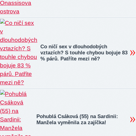
Co ničí sex v dlouhodobých
vztazích? S touhle chybou bojuje 83
% párů. Patříte mezi ně?
Pohublá Csáková (55) na Sardinii:
Manžela vyměnila za zajíčka!