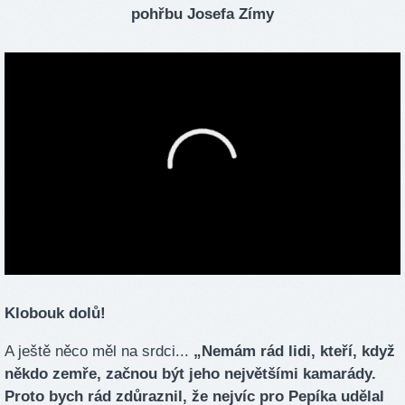
pohřbu Josefa Zímy
Klobouk dolů!
A ještě něco měl na srdci...
„Nemám rád lidi, kteří, když
někdo zemře, začnou být jeho největšími kamarády.
Proto bych rád zdůraznil, že nejvíc pro Pepíka udělal