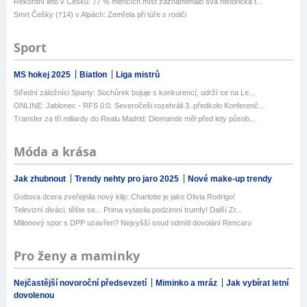
Rekordní léto v Česku: 77 % měřicích míst zaznamenalo svá historická t...
Smrt Češky (†14) v Alpách: Zemřela při túře s rodiči
Sport
MS hokej 2025
Biatlon
Liga mistrů
Střední záložníci Sparty: Sochůrek bojuje s konkurencí, udrží se na Le...
ONLINE: Jablonec - RFS 0:0. Severočeši rozehráli 3. předkolo Konferenč...
Transfer za tři miliardy do Realu Madrid: Diomande měl před lety působ...
Móda a krása
Jak zhubnout
Trendy nehty pro jaro 2025
Nové make-up trendy
Gottova dcera zveřejnila nový klip: Charlotte je jako Olivia Rodrigo!
Televizní diváci, těšte se... Prima vytasila podzimní trumfy! Další Zr...
Milionový spor s DPP uzavřen? Nejvyšší soud odmítl dovolání Rencaru
Pro ženy a maminky
Nejčastější novoroční předsevzetí
Miminko a mráz
Jak vybírat letní
dovolenou