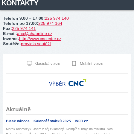
KONTAKTY
Telefon 9.00 – 17.00
:
225 974 140
Telefon po 17.00
:
225 974 164
Fax
:
225 974 141
E-mail
:
aha@ahaonline.cz
Inzerce
:
http://www.cncenter.cz
Soutěže
:
pravidla soutěží
Klasická verze
Mobilní verze
VÝBĚR
Aktuálně
Blesk Vánoce
Kalendář svátků 2025
INFO.cz
Marek Adamczyk: Jsem z něj zklamaný. Klempíř si hraje na ministra. Nes...