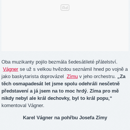
Oba muzikanty pojilo bezmála šedesátileté přátelství.
Vágner
se už s velkou hvězdou seznámil hned po vojně a
jako baskytarista doprovázel
Zímu
v jeho orchestru.
„Za
těch osmapadesát let jsme spolu odehráli nesčetně
představení a já jsem na to moc hrdý. Zíma pro mě
nikdy nebyl ale král dechovky, byl to král popu,“
komentoval Vágner.
Karel Vágner na pohřbu Josefa Zímy