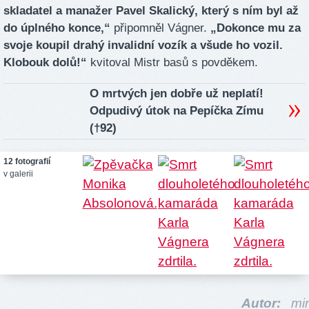
skladatel a manažer Pavel Skalický, který s ním byl až
do úplného konce,“
připomněl Vágner.
„Dokonce mu za
svoje koupil drahý invalidní vozík a všude ho vozil.
Klobouk dolů!“
kvitoval Mistr basů s povděkem.
O mrtvých jen dobře už neplatí!
Odpudivý útok na Pepíčka Zímu
(†92)
12 fotografií
v galerii
Autor:
mir