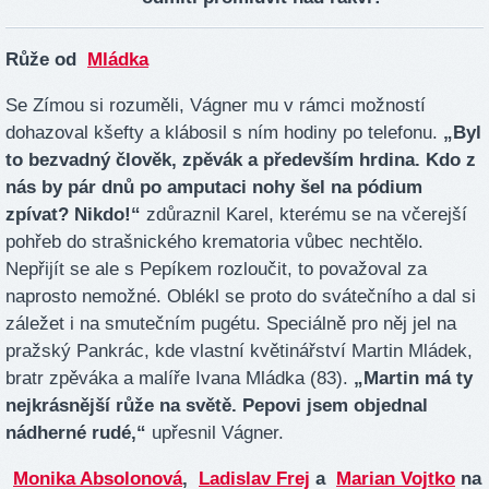
Růže od
Mládka
Se Zímou si rozuměli, Vágner mu v rámci možností
dohazoval kšefty a klábosil s ním hodiny po telefonu.
„Byl
to bezvadný člověk, zpěvák a především hrdina. Kdo z
nás by pár dnů po amputaci nohy šel na pódium
zpívat? Nikdo!“
zdůraznil Karel, kterému se na včerejší
pohřeb do strašnického krematoria vůbec nechtělo.
Nepřijít se ale s Pepíkem rozloučit, to považoval za
naprosto nemožné. Oblékl se proto do svátečního a dal si
záležet i na smutečním pugétu. Speciálně pro něj jel na
pražský Pankrác, kde vlastní květinářství Martin Mládek,
bratr zpěváka a malíře Ivana Mládka (83).
„Martin má ty
nejkrásnější růže na světě. Pepovi jsem objednal
nádherné rudé,“
upřesnil Vágner.
Monika Absolonová
,
Ladislav Frej
a
Marian Vojtko
na