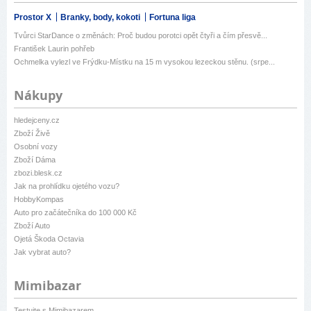
Prostor X
Branky, body, kokoti
Fortuna liga
Tvůrci StarDance o změnách: Proč budou porotci opět čtyři a čím přesvě...
František Laurin pohřeb
Ochmelka vylezl ve Frýdku-Místku na 15 m vysokou lezeckou stěnu. (srpe...
Nákupy
hledejceny.cz
Zboží Živě
Osobní vozy
Zboží Dáma
zbozi.blesk.cz
Jak na prohlídku ojetého vozu?
HobbyKompas
Auto pro začátečníka do 100 000 Kč
Zboží Auto
Ojetá Škoda Octavia
Jak vybrat auto?
Mimibazar
Testujte s Mimibazarem