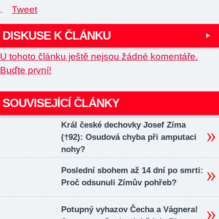
.
Tweet
DISKUSE K ČLÁNKU
U tohoto článku ještě nejsou žádné komentáře.
Buďte první!
SOUVISEJÍCÍ ČLÁNKY
Král české dechovky Josef Zíma
(†92): Osudová chyba při amputaci
nohy?
Poslední sbohem až 14 dní po smrti:
Proč odsunuli Zímův pohřeb?
Potupný vyhazov Čecha a Vágnera!