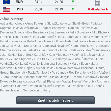
EUR
24,14
24,26
USD
21,01
21,19
Kalkulačka
Známé celebrity
Agáta Hanychová
•
Anna K.
•
Anna Slováčková
•
Artur Štaidl
•
Bolek Polívka
•
Dagmar Havlová-Veškrnová
•
Dagmar Patrasová
•
Daniela Písařovicová
•
Dominika Gottová
•
Eva Burešová
•
Eva Samková
•
Felix Slováček
•
Filip Blažek
•
František Ringo Čech
•
Hana Gregorová
•
Hana Zagorová
•
Helena Vondráčková
•
Hynek Čermák
•
Iva Kubelková
•
Ivana Gottová
•
Iveta Bartošová
•
Jakub Prachař
•
Jan Čenský
•
Jan Kraus
•
Jana Adamcová Nováková
•
Jana Boušková
•
Jaroslava
Obermaierová
•
Jiří Bartoška
•
Jiří Krampol
•
Jiřina Bohdalová
•
Jitka Čvančarová
•
Josef Kokta
•
Karel Gott
•
Karel Šíp
•
Kate Middleton
•
Kateřina Brožová
•
Libor
Bouček
•
Linda Rybová
•
Lucie Bílá
•
Lucie Borhyová
•
Lucie Šafářová
•
Lucie
Vondráčková
•
Lukáš Vaculík
•
Mahulena Bočanová
•
Marek Eben
•
Marta
Kubišová
•
Martin Dejdar
•
Michal David
•
Monika Marešová-Poslušná
•
Ondřej
Gregor Brzobohatý
•
Pavla Tomicová
•
Petr Janda
•
Rey Koranteng
•
Sára Affašová
•
Sara Sandeva
•
Simona Krainová
•
Štefan Margita
•
Taťána Kuchařová
•
Tatiana
Dyková
•
Tereza Kostková
•
Tomáš Plekanec
•
Václav Neckář
•
Veronika Arichteva
•
Veronika Gajerová
•
Veronika Žilková
•
Vojtěch Dyk
•
Vojtěch Kotek
•
Zdeněk
Pohlreich
•
princ George
•
princ Harry
Zpět na titulní stranu