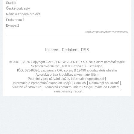
Starjob
České podcasty
Rádio a zábava pro děti
Frekvence 1
Evropa 2
patička vygenerovaná: 09:40:19 09.08.2026
Inzerce
Redakce
RSS
© 2001 - 2026 Copyright
CZECH NEWS CENTER a.s.
se sídlem náměstí Marie
Schmolkové 3493/1, 100 00 Praha 10 - Strašnice,
IČO: 02346826, zapsána v OR, sp.zn. B 19490 a dodavatelé obsahu
Autorská práva k publikovaným materiálům
Podmínky pro užívání služby informační společnosti
Informace o zpracování osobních údajů
Cookies
Nastavení soukromí
Vlastnická struktura
Jednotná kontaktní místa / Single Points od Contact
Transparency report