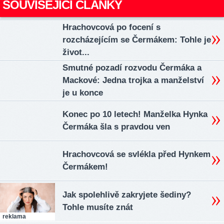
SOUVISEJÍCÍ ČLÁNKY
Hrachovcová po focení s
rozcházejícím se Čermákem: Tohle je
život...
Smutné pozadí rozvodu Čermáka a
Mackové: Jedna trojka a manželství
je u konce
Konec po 10 letech! Manželka Hynka
Čermáka šla s pravdou ven
Hrachovcová se svlékla před Hynkem
Čermákem!
Jak spolehlivě zakryjete šediny?
Tohle musíte znát
reklama