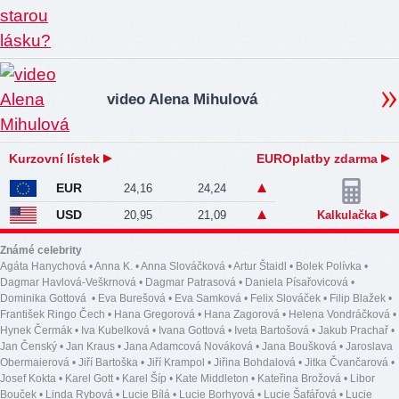
video Alena Mihulová
Kurzovní lístek
EUROplatby zdarma
EUR
24,16
24,24
USD
20,95
21,09
Kalkulačka
Známé celebrity
Agáta Hanychová
•
Anna K.
•
Anna Slováčková
•
Artur Štaidl
•
Bolek Polívka
•
Dagmar Havlová-Veškrnová
•
Dagmar Patrasová
•
Daniela Písařovicová
•
Dominika Gottová
•
Eva Burešová
•
Eva Samková
•
Felix Slováček
•
Filip Blažek
•
František Ringo Čech
•
Hana Gregorová
•
Hana Zagorová
•
Helena Vondráčková
•
Hynek Čermák
•
Iva Kubelková
•
Ivana Gottová
•
Iveta Bartošová
•
Jakub Prachař
•
Jan Čenský
•
Jan Kraus
•
Jana Adamcová Nováková
•
Jana Boušková
•
Jaroslava
Obermaierová
•
Jiří Bartoška
•
Jiří Krampol
•
Jiřina Bohdalová
•
Jitka Čvančarová
•
Josef Kokta
•
Karel Gott
•
Karel Šíp
•
Kate Middleton
•
Kateřina Brožová
•
Libor
Bouček
•
Linda Rybová
•
Lucie Bílá
•
Lucie Borhyová
•
Lucie Šafářová
•
Lucie