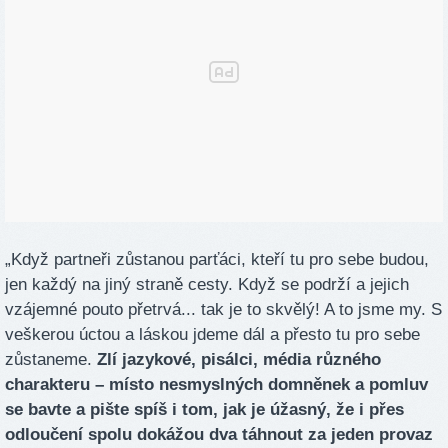
„Když partneři zůstanou parťáci, kteří tu pro sebe budou,
jen každý na jiný straně cesty. Když se podrží a jejich
vzájemné pouto přetrvá... tak je to skvělý! A to jsme my. S
veškerou úctou a láskou jdeme dál a přesto tu pro sebe
zůstaneme.
Zlí jazykové, pisálci, média různého
charakteru – místo nesmyslných domněnek a pomluv
se bavte a pište spíš i tom, jak je úžasný, že i přes
odloučení spolu dokážou dva táhnout za jeden provaz