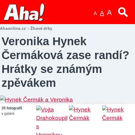
A
A
A
Ahaonline.cz
Žhavé drby
Veronika Hynek
Čermáková zase randí?
Hrátky se známým
zpěvákem
35 fotografií
v galerii