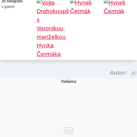
35 fotografií
v galerii
Autor:
jic