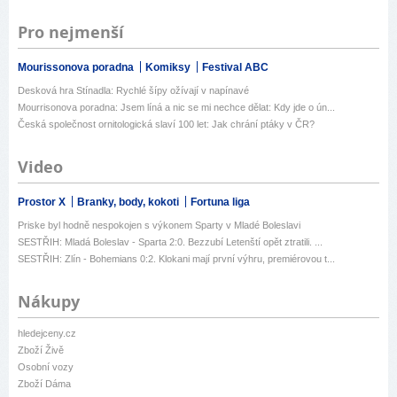
Pro nejmenší
Mourissonova poradna
Komiksy
Festival ABC
Desková hra Stínadla: Rychlé šípy ožívají v napínavé
Mourrisonova poradna: Jsem líná a nic se mi nechce dělat: Kdy jde o ún...
Česká společnost ornitologická slaví 100 let: Jak chrání ptáky v ČR?
Video
Prostor X
Branky, body, kokoti
Fortuna liga
Priske byl hodně nespokojen s výkonem Sparty v Mladé Boleslavi
SESTŘIH: Mladá Boleslav - Sparta 2:0. Bezzubí Letenští opět ztratili. ...
SESTŘIH: Zlín - Bohemians 0:2. Klokani mají první výhru, premiérovou t...
Nákupy
hledejceny.cz
Zboží Živě
Osobní vozy
Zboží Dáma