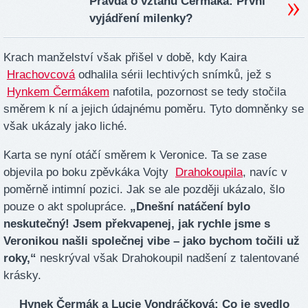
Pravda o vztahu Čermáka: První
vyjádření milenky?
Krach manželství však přišel v době, kdy Kaira
Hrachovcová
odhalila sérii lechtivých snímků, jež s
Hynkem Čermákem
nafotila, pozornost se tedy stočila
směrem k ní a jejich údajnému poměru. Tyto domněnky se
však ukázaly jako liché.
Karta se nyní otáčí směrem k Veronice. Ta se zase
objevila po boku zpěvkáka Vojty
Drahokoupila
, navíc v
poměrně intimní pozici. Jak se ale později ukázalo, šlo
pouze o akt spolupráce.
„Dnešní natáčení bylo
neskutečný! Jsem překvapenej, jak rychle jsme s
Veronikou našli společnej vibe – jako bychom točili už
roky,“
neskrýval však Drahokoupil nadšení z talentované
krásky.
Hynek Čermák a Lucie Vondráčková: Co je svedlo