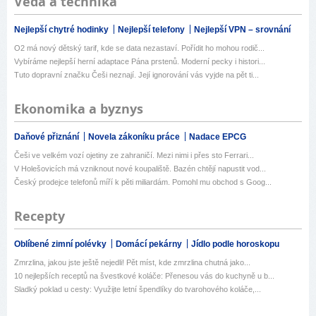
Věda a technika
Nejlepší chytré hodinky
Nejlepší telefony
Nejlepší VPN – srovnání
O2 má nový dětský tarif, kde se data nezastaví. Pořídit ho mohou rodič...
Vybíráme nejlepší herní adaptace Pána prstenů. Moderní pecky i histori...
Tuto dopravní značku Češi neznají. Její ignorování vás vyjde na pět ti...
Ekonomika a byznys
Daňové přiznání
Novela zákoníku práce
Nadace EPCG
Češi ve velkém vozí ojetiny ze zahraničí. Mezi nimi i přes sto Ferrari...
V Holešovicích má vzniknout nové koupaliště. Bazén chtějí napustit vod...
Český prodejce telefonů míří k pěti miliardám. Pomohl mu obchod s Goog...
Recepty
Oblíbené zimní polévky
Domácí pekárny
Jídlo podle horoskopu
Zmrzlina, jakou jste ještě nejedli! Pět míst, kde zmrzlina chutná jako...
10 nejlepších receptů na švestkové koláče: Přenesou vás do kuchyně u b...
Sladký poklad u cesty: Využijte letní špendlíky do tvarohového koláče,...