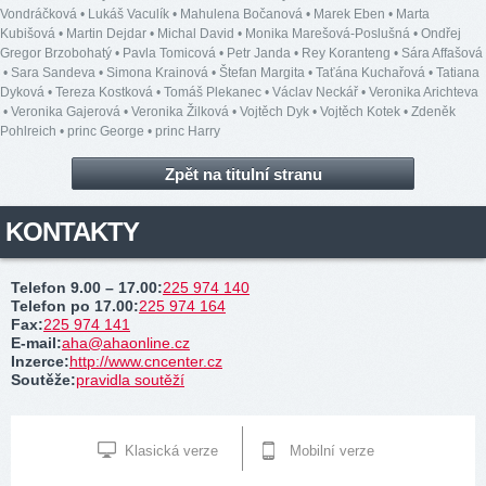
Vondráčková
•
Lukáš Vaculík
•
Mahulena Bočanová
•
Marek Eben
•
Marta
Kubišová
•
Martin Dejdar
•
Michal David
•
Monika Marešová-Poslušná
•
Ondřej
Gregor Brzobohatý
•
Pavla Tomicová
•
Petr Janda
•
Rey Koranteng
•
Sára Affašová
•
Sara Sandeva
•
Simona Krainová
•
Štefan Margita
•
Taťána Kuchařová
•
Tatiana
Dyková
•
Tereza Kostková
•
Tomáš Plekanec
•
Václav Neckář
•
Veronika Arichteva
•
Veronika Gajerová
•
Veronika Žilková
•
Vojtěch Dyk
•
Vojtěch Kotek
•
Zdeněk
Pohlreich
•
princ George
•
princ Harry
Zpět na titulní stranu
KONTAKTY
Telefon 9.00 – 17.00
:
225 974 140
Telefon po 17.00
:
225 974 164
Fax
:
225 974 141
E-mail
:
aha@ahaonline.cz
Inzerce
:
http://www.cncenter.cz
Soutěže
:
pravidla soutěží
Klasická verze
Mobilní verze