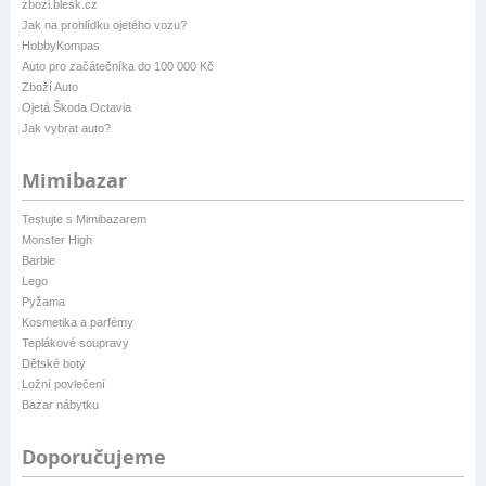
zbozi.blesk.cz
Jak na prohlídku ojetého vozu?
HobbyKompas
Auto pro začátečníka do 100 000 Kč
Zboží Auto
Ojetá Škoda Octavia
Jak vybrat auto?
Mimibazar
Testujte s Mimibazarem
Monster High
Barbie
Lego
Pyžama
Kosmetika a parfémy
Teplákové soupravy
Dětské boty
Ložní povlečení
Bazar nábytku
Doporučujeme