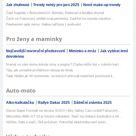
Jak zhubnout
Trendy nehty pro jaro 2025
Nové make-up trendy
Čapí tragédie v Bohuslavicích: Bohdan, Radovan a Amálka uhynuli
Čech ve Francii prý umlátil svoji partnerku: Zadržet ho musela zásahov...
Pawlowské ujely nervy: Halina nařčena z podvodu!
Pro ženy a maminky
Nejčastější novoroční předsevzetí
Miminko a mráz
Jak vybírat letní
dovolenou
Vracejí se vám doma dokola rýmy a angíny? Chyba může být v zubním kart...
Tipy, jak usnadnit prvňáčkovi nástup do školy
Tady hlídám já! 40 momentek, na kterých převzali mateřské povinnosti k...
Auto-moto
Alko-kalkulačka
Rallye Dakar 2025
Dálniční známka 2025
Závod Super Formule na okruhu SUGO i díky Safety Caru ovládl Fukuzumi....
Mercedes-AMG GT 53 je novým základem. Stačí mu imitace šestiválce a 54...
Výhřev, čidla a stačí, říká průzkum. Pokročilá elektronika není priori...