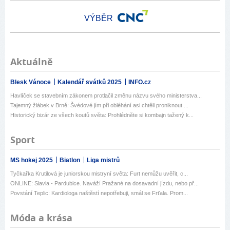
VÝBĚR
Aktuálně
Blesk Vánoce
Kalendář svátků 2025
INFO.cz
Havlíček se stavebním zákonem protlačil změnu názvu svého ministerstva...
Tajemný žlábek v Brně: Švédové jím při obléhání asi chtěli proniknout ...
Historický bizár ze všech koutů světa: Prohlédněte si kombajn tažený k...
Sport
MS hokej 2025
Biatlon
Liga mistrů
Tyčkařka Krutilová je juniorskou mistryní světa: Furt nemůžu uvěřit, c...
ONLINE: Slavia - Pardubice. Naváží Pražané na dosavadní jízdu, nebo př...
Povstání Teplic: Kardiologa naštěstí nepotřebuji, smál se Frťala. Prom...
Móda a krása