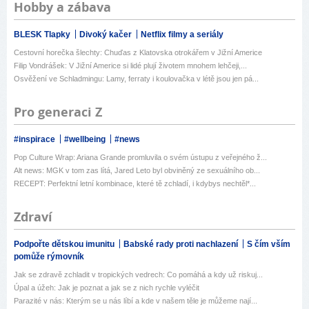
Hobby a zábava
BLESK Tlapky
Divoký kačer
Netflix filmy a seriály
Cestovní horečka šlechty: Chuďas z Klatovska otrokářem v Jižní Americe
Filip Vondrášek: V Jižní Americe si lidé plují životem mnohem lehčeji,...
Osvěžení ve Schladmingu: Lamy, ferraty i koulovačka v létě jsou jen pá...
Pro generaci Z
#inspirace
#wellbeing
#news
Pop Culture Wrap: Ariana Grande promluvila o svém ústupu z veřejného ž...
Alt news: MGK v tom zas lítá, Jared Leto byl obviněný ze sexuálního ob...
RECEPT: Perfektní letní kombinace, které tě zchladí, i kdybys nechtěl*...
Zdraví
Podpořte dětskou imunitu
Babské rady proti nachlazení
S čím vším
pomůže rýmovník
Jak se zdravě zchladit v tropických vedrech: Co pomáhá a kdy už riskuj...
Úpal a úžeh: Jak je poznat a jak se z nich rychle vyléčit
Parazité v nás: Kterým se u nás líbí a kde v našem těle je můžeme nají...