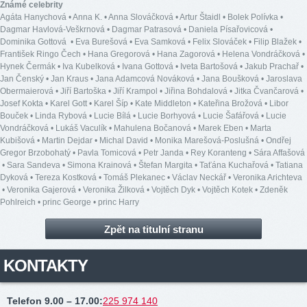
Známé celebrity
Agáta Hanychová
•
Anna K.
•
Anna Slováčková
•
Artur Štaidl
•
Bolek Polívka
•
Dagmar Havlová-Veškrnová
•
Dagmar Patrasová
•
Daniela Písařovicová
•
Dominika Gottová
•
Eva Burešová
•
Eva Samková
•
Felix Slováček
•
Filip Blažek
•
František Ringo Čech
•
Hana Gregorová
•
Hana Zagorová
•
Helena Vondráčková
•
Hynek Čermák
•
Iva Kubelková
•
Ivana Gottová
•
Iveta Bartošová
•
Jakub Prachař
•
Jan Čenský
•
Jan Kraus
•
Jana Adamcová Nováková
•
Jana Boušková
•
Jaroslava
Obermaierová
•
Jiří Bartoška
•
Jiří Krampol
•
Jiřina Bohdalová
•
Jitka Čvančarová
•
Josef Kokta
•
Karel Gott
•
Karel Šíp
•
Kate Middleton
•
Kateřina Brožová
•
Libor
Bouček
•
Linda Rybová
•
Lucie Bílá
•
Lucie Borhyová
•
Lucie Šafářová
•
Lucie
Vondráčková
•
Lukáš Vaculík
•
Mahulena Bočanová
•
Marek Eben
•
Marta
Kubišová
•
Martin Dejdar
•
Michal David
•
Monika Marešová-Poslušná
•
Ondřej
Gregor Brzobohatý
•
Pavla Tomicová
•
Petr Janda
•
Rey Koranteng
•
Sára Affašová
•
Sara Sandeva
•
Simona Krainová
•
Štefan Margita
•
Taťána Kuchařová
•
Tatiana
Dyková
•
Tereza Kostková
•
Tomáš Plekanec
•
Václav Neckář
•
Veronika Arichteva
•
Veronika Gajerová
•
Veronika Žilková
•
Vojtěch Dyk
•
Vojtěch Kotek
•
Zdeněk
Pohlreich
•
princ George
•
princ Harry
Zpět na titulní stranu
KONTAKTY
Telefon 9.00 – 17.00
:
225 974 140