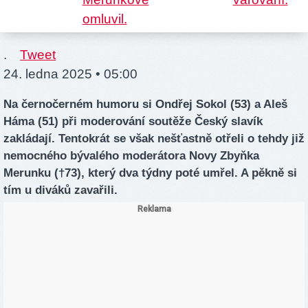
.
Tweet
24. ledna 2025 • 05:00
Na černočerném humoru si Ondřej Sokol (53) a Aleš
Háma (51) při moderování soutěže Český slavík
zakládají. Tentokrát se však nešťastně otřeli o tehdy již
nemocného bývalého moderátora Novy Zbyňka
Merunku (†73), který dva týdny poté umřel. A pěkně si
tím u diváků zavařili.