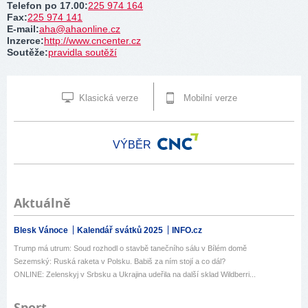
Telefon po 17.00
:
225 974 164
Fax
:
225 974 141
E-mail
:
aha@ahaonline.cz
Inzerce
:
http://www.cncenter.cz
Soutěže
:
pravidla soutěží
Klasická verze
Mobilní verze
VÝBĚR
Aktuálně
Blesk Vánoce
Kalendář svátků 2025
INFO.cz
Trump má utrum: Soud rozhodl o stavbě tanečního sálu v Bílém domě
Sezemský: Ruská raketa v Polsku. Babiš za ním stojí a co dál?
ONLINE: Zelenskyj v Srbsku a Ukrajina udeřila na další sklad Wildberri...
Sport