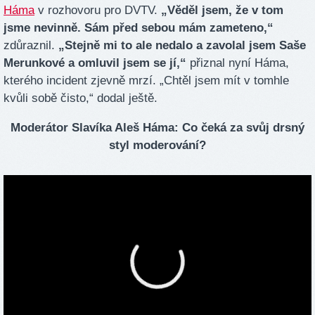
Háma
v rozhovoru pro DVTV.
„Věděl jsem, že v tom
jsme nevinně. Sám před sebou mám zameteno,“
zdůraznil.
„Stejně mi to ale nedalo a zavolal jsem Saše
Merunkové a omluvil jsem se jí,“
přiznal nyní Háma,
kterého incident zjevně mrzí. „Chtěl jsem mít v tomhle
kvůli sobě čisto,“ dodal ještě.
Moderátor Slavíka Aleš Háma: Co čeká za svůj drsný
styl moderování?