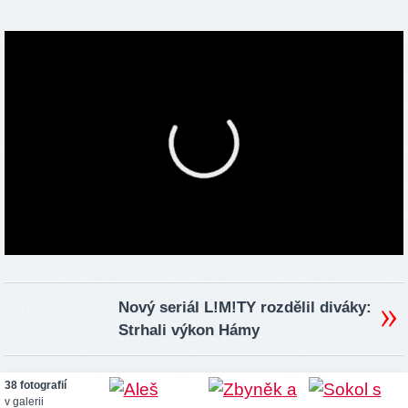
Nový seriál L!M!TY rozdělil diváky:
Strhali výkon Hámy
38 fotografií
v galerii