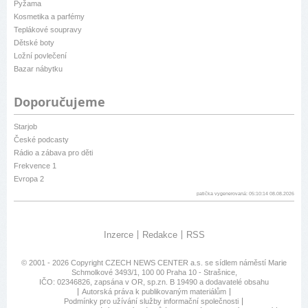
Pyžama
Kosmetika a parfémy
Teplákové soupravy
Dětské boty
Ložní povlečení
Bazar nábytku
Doporučujeme
Starjob
České podcasty
Rádio a zábava pro děti
Frekvence 1
Evropa 2
patička vygenerovaná: 05:10:14 08.08.2026
Inzerce
Redakce
RSS
© 2001 - 2026 Copyright
CZECH NEWS CENTER a.s.
se sídlem náměstí Marie
Schmolkové 3493/1, 100 00 Praha 10 - Strašnice,
IČO: 02346826, zapsána v OR, sp.zn. B 19490 a dodavatelé obsahu
Autorská práva k publikovaným materiálům
Podmínky pro užívání služby informační společnosti