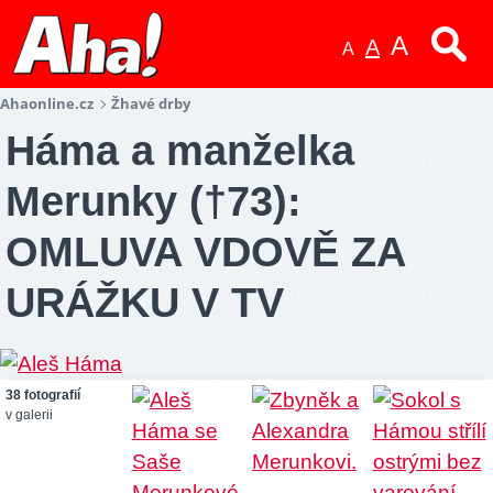
A
A
A
Ahaonline.cz
Žhavé drby
Háma a manželka
Merunky (†73):
OMLUVA VDOVĚ ZA
URÁŽKU V TV
38 fotografií
v galerii