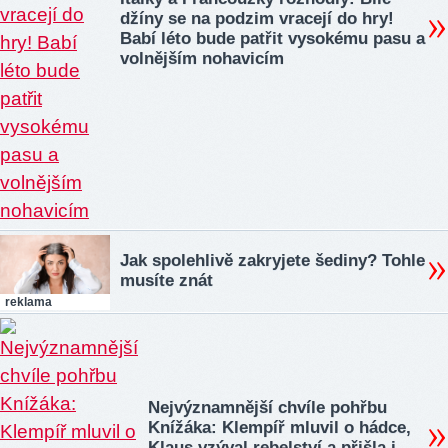
džíny se na podzim vracejí do hry!
Babí léto bude patřit vysokému pasu a
volnějším nohavicím
Jak spolehlivě zakryjete šediny? Tohle
musíte znát
reklama
Nejvýznamnější chvíle pohřbu
Knížáka: Klempíř mluvil o hádce,
Klaus vzýval rebelství a přišla i