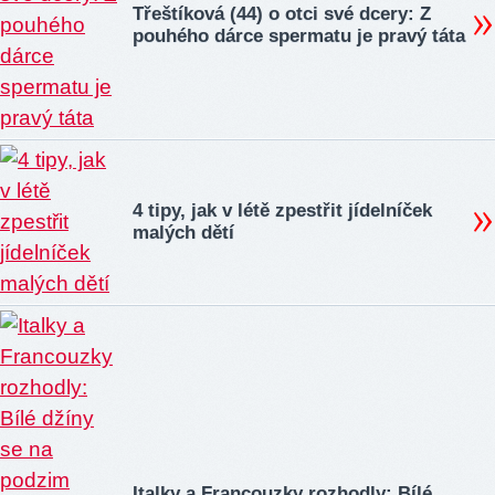
Třeštíková (44) o otci své dcery: Z
pouhého dárce spermatu je pravý táta
4 tipy, jak v létě zpestřit jídelníček
malých dětí
Italky a Francouzky rozhodly: Bílé