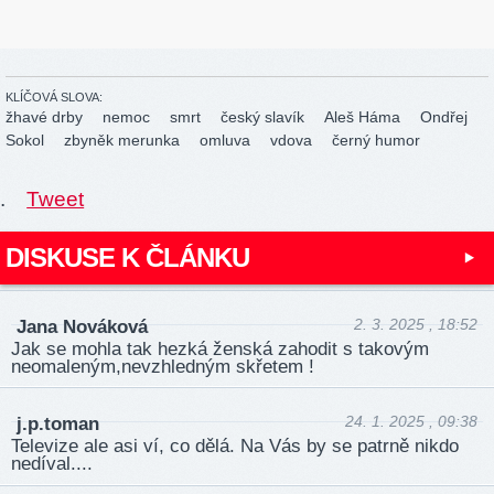
KLÍČOVÁ SLOVA:
žhavé drby
nemoc
smrt
český slavík
Aleš Háma
Ondřej
Sokol
zbyněk merunka
omluva
vdova
černý humor
.
Tweet
DISKUSE K ČLÁNKU
2. 3. 2025 , 18:52
Jana Nováková
Jak se mohla tak hezká ženská zahodit s takovým
neoma­leným­,nev­zhled­ným skřetem !
24. 1. 2025 , 09:38
j.p.toman
Televize ale asi ví, co dělá. Na Vás by se patrně nikdo
nedíval....