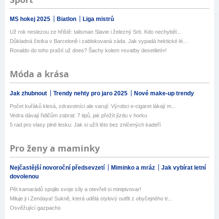
MS hokej 2025
Biatlon
Liga mistrů
Už rok neslezou ze hřiště: talisman Slavie i železný Srb. Kdo nechyběl...
Důkladná čistka v Barceloně i zablokovaná záda. Jak vypadá hektické lé...
Ronaldo do toho praští už dnes? Šachy kolem »svatby desetiletí«!
Móda a krása
Jak zhubnout
Trendy nehty pro jaro 2025
Nové make-up trendy
Počet kuřáků klesá, zdravotníci ale varují: Výrobci e-cigaret lákají m...
Vedra dávají řidičům zabrat: 7 tipů, jak přežít jízdu v horku
5 rad pro vlasy plné lesku: Jak si užít léto bez zničených kadeří
Pro ženy a maminky
Nejčastější novoroční předsevzetí
Miminko a mráz
Jak vybírat letní
dovolenou
Pět kamarádů spojilo svoje síly a otevřeli si minipivovar!
Miluje ji i Zendaya! Sukně, která udělá stylový outfit z obyčejného tr...
Osvěžující gazpacho