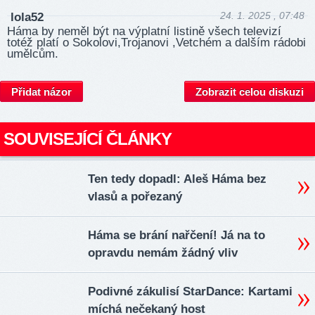
24. 1. 2025 , 07:48
lola52
Háma by neměl být na výplatní listině všech televizí
totéž platí o Sokolovi,Trojanovi ,Vetchém a dalším rádobi
umělcům.
Přidat názor
Zobrazit celou diskuzi
SOUVISEJÍCÍ ČLÁNKY
Ten tedy dopadl: Aleš Háma bez
vlasů a pořezaný
Háma se brání nařčení! Já na to
opravdu nemám žádný vliv
Podivné zákulisí StarDance: Kartami
míchá nečekaný host