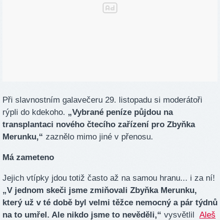
Při slavnostním galavečeru 29. listopadu si moderátoři
rýpli do kdekoho.
„Vybrané peníze půjdou na
transplantaci nového čtecího zařízení pro Zbyňka
Merunku,“
zaznělo mimo jiné v přenosu.
Má zameteno
Jejich vtípky jdou totiž často až na samou hranu... i za ní!
„V jednom skeči jsme zmiňovali Zbyňka Merunku,
který už v té době byl velmi těžce nemocný a pár týdnů
na to umřel. Ale nikdo jsme to nevěděli,“
vysvětlil
Aleš