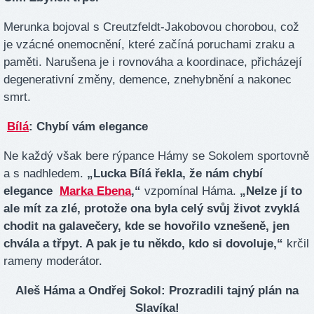
Merunka bojoval s Creutzfeldt-Jakobovou chorobou, což
je vzácné onemocnění, které začíná poruchami zraku a
paměti. Narušena je i rovnováha a koordinace, přicházejí
degenerativní změny, demence, znehybnění a nakonec
smrt.
Bílá
: Chybí vám elegance
Ne každý však bere rýpance Hámy se Sokolem sportovně
a s nadhledem.
„Lucka Bílá řekla, že nám chybí
elegance
Marka Ebena
,“
vzpomínal Háma.
„Nelze jí to
ale mít za zlé, protože ona byla celý svůj život zvyklá
chodit na galavečery, kde se hovořilo vznešeně, jen
chvála a třpyt. A pak je tu někdo, kdo si dovoluje,“
krčil
rameny moderátor.
Aleš Háma a Ondřej Sokol: Prozradili tajný plán na
Slavíka!