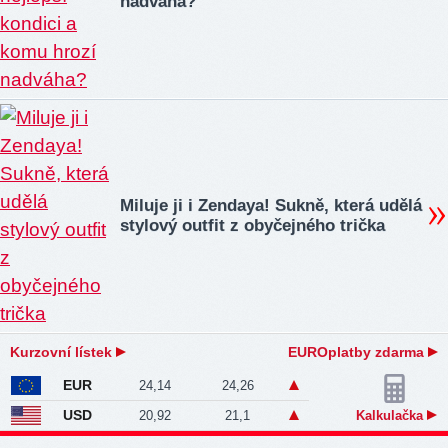
nadváha?
Miluje ji i Zendaya! Sukně, která udělá
stylový outfit z obyčejného trička
Kurzovní lístek
EUROplatby zdarma
EUR
24,14
24,26
USD
20,92
21,1
Kalkulačka