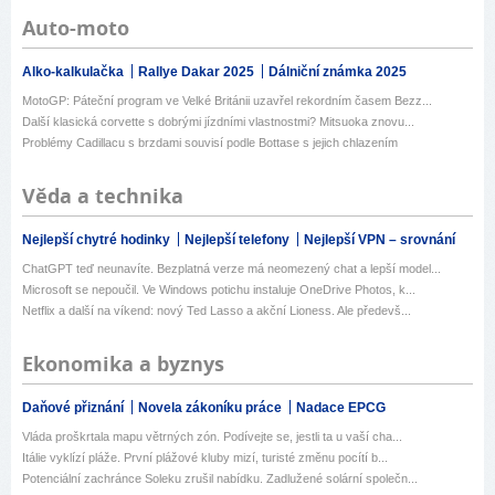
Auto-moto
Alko-kalkulačka
Rallye Dakar 2025
Dálniční známka 2025
MotoGP: Páteční program ve Velké Británii uzavřel rekordním časem Bezz...
Další klasická corvette s dobrými jízdními vlastnostmi? Mitsuoka znovu...
Problémy Cadillacu s brzdami souvisí podle Bottase s jejich chlazením
Věda a technika
Nejlepší chytré hodinky
Nejlepší telefony
Nejlepší VPN – srovnání
ChatGPT teď neunavíte. Bezplatná verze má neomezený chat a lepší model...
Microsoft se nepoučil. Ve Windows potichu instaluje OneDrive Photos, k...
Netflix a další na víkend: nový Ted Lasso a akční Lioness. Ale předevš...
Ekonomika a byznys
Daňové přiznání
Novela zákoníku práce
Nadace EPCG
Vláda proškrtala mapu větrných zón. Podívejte se, jestli ta u vaší cha...
Itálie vyklízí pláže. První plážové kluby mizí, turisté změnu pocítí b...
Potenciální zachránce Soleku zrušil nabídku. Zadlužené solární společn...