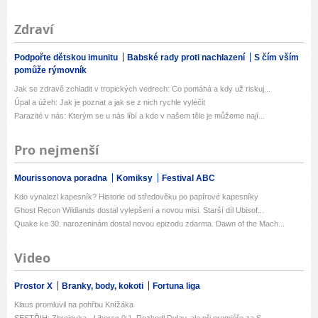
Zdraví
Podpořte dětskou imunitu
Babské rady proti nachlazení
S čím vším
pomůže rýmovník
Jak se zdravě zchladit v tropických vedrech: Co pomáhá a kdy už riskuj...
Úpal a úžeh: Jak je poznat a jak se z nich rychle vyléčit
Parazité v nás: Kterým se u nás líbí a kde v našem těle je můžeme nají...
Pro nejmenší
Mourissonova poradna
Komiksy
Festival ABC
Kdo vynalezl kapesník? Historie od středověku po papírové kapesníky
Ghost Recon Wildlands dostal vylepšení a novou misi. Starší díl Ubisof...
Quake ke 30. narozeninám dostal novou epizodu zdarma. Dawn of the Mach...
Video
Prostor X
Branky, body, kokoti
Fortuna liga
Klaus promluvil na pohřbu Knížáka
SESTŘIH: Zbrojovka - Liberec 0:1. Rozhodl Dulay, ale při premiéře za S...