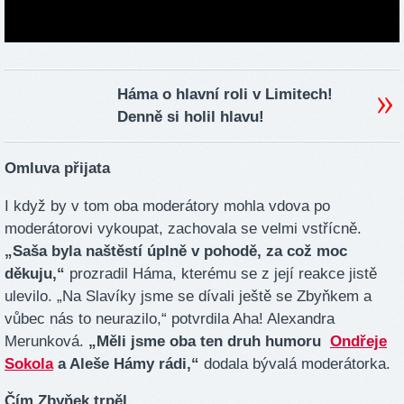
Háma o hlavní roli v Limitech!
Denně si holil hlavu!
Omluva přijata
I když by v tom oba moderátory mohla vdova po
moderátorovi vykoupat, zachovala se velmi vstřícně.
„Saša byla naštěstí úplně v pohodě, za což moc
děkuju,“
prozradil Háma, kterému se z její reakce jistě
ulevilo. „Na Slavíky jsme se dívali ještě se Zbyňkem a
vůbec nás to neurazilo,“ potvrdila Aha! Alexandra
Merunková.
„Měli jsme oba ten druh humoru
Ondřeje
Sokola
a Aleše Hámy rádi,“
dodala bývalá moderátorka.
Čím Zbyňek trpěl