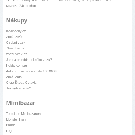
Milan Knížák pohřeb
Nákupy
hledejceny.cz
Zboží Živě
Osobní vozy
Zboží Dáma
zbozi.blesk.cz
Jak na prohlídku ojetého vozu?
HobbyKompas
Auto pro začátečníka do 100 000 Kč
Zboží Auto
Ojetá Škoda Octavia
Jak vybrat auto?
Mimibazar
Testujte s Mimibazarem
Monster High
Barbie
Lego