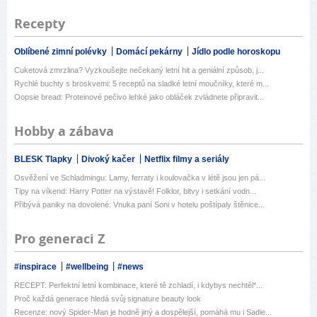
Recepty
Oblíbené zimní polévky
Domácí pekárny
Jídlo podle horoskopu
Cuketová zmrzlina? Vyzkoušejte nečekaný letní hit a geniální způsob, j...
Rychlé buchty s broskvemi: 5 receptů na sladké letní moučníky, které m...
Oopsie bread: Proteinové pečivo lehké jako obláček zvládnete připravit...
Hobby a zábava
BLESK Tlapky
Divoký kačer
Netflix filmy a seriály
Osvěžení ve Schladmingu: Lamy, ferraty i koulovačka v létě jsou jen pá...
Tipy na víkend: Harry Potter na výstavě! Folklor, bitvy i setkání vodn...
Přibývá paniky na dovolené: Vnuka paní Soni v hotelu poštípaly štěnice...
Pro generaci Z
#inspirace
#wellbeing
#news
RECEPT: Perfektní letní kombinace, které tě zchladí, i kdybys nechtěl*...
Proč každá generace hledá svůj signature beauty look
Recenze: nový Spider-Man je hodně jiný a dospělejší, pomáhá mu i Sadie...