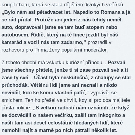
koupil chatu, která se stala dějištěm divokých večírků.
„Bylo nám asi pětadvacet let. Napadlo to Romana a já
se rád přidal. Protože ani jeden z nás tehdy neměl
auto, dopravovali jsme se tam buď stopem nebo
autobusem. Řidič, který na té lince jezdil byl náš
kamarád a vozil nás tam zadarmo,”
prozradil v
rozhovoru pro Prima ženy populární moderátor.
Z tohoto období má vskutku kuriózní příhodu.
„Pozvali
jsme všechny přátele, jenže ti si zase pozvali své a ti
zase ty své... Účast byla neskutečná, z chalupy se stal
průchoďák. Většinu lidí jsme ani neznali a nikdo
nevěděl, kdo ke komu vlastně patří,”
vyprávěl se
smíchem. Ten ho přešel ve chvíli, kdy si pro oba majitele
přišla policie.
„S velkou radostí nám oznámili, že když
se dozvěděli o našem večírku, zašli tam inkognito a
našli tam asi deset celostátně hledaných lidí, které
nemohli najít a marně po nich pátrali několik let.