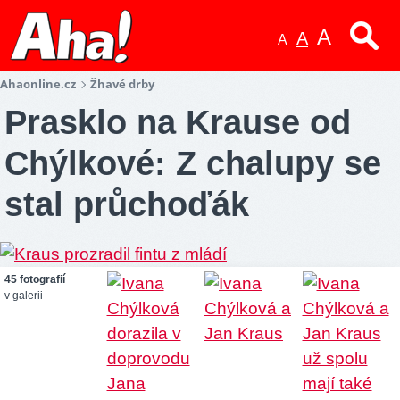
A
A
A
Ahaonline.cz
Žhavé drby
Prasklo na Krause od
Chýlkové: Z chalupy se
stal průchoďák
45 fotografií
v galerii