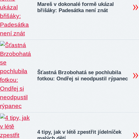
Mareš v dokonalé formě ukázal
břišáky: Padesátka není znát
Šťastná Brzobohatá se pochlubila
fotkou: Ondřej si neodpustil rýpanec
4 tipy, jak v létě zpestřit jídelníček
malých dětí