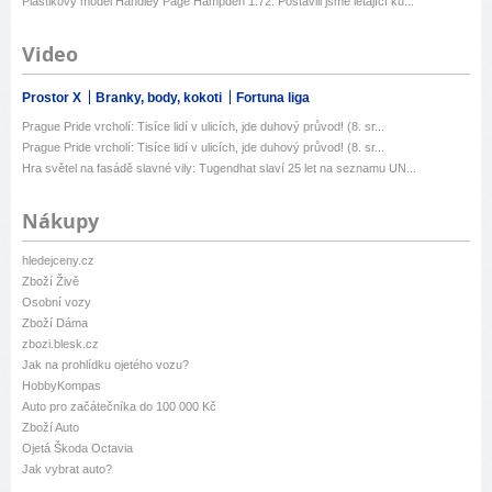
Plastikový model Handley Page Hampden 1:72: Postavili jsme létající ku...
Video
Prostor X
Branky, body, kokoti
Fortuna liga
Prague Pride vrcholí: Tisíce lidí v ulicích, jde duhový průvod! (8. sr...
Prague Pride vrcholí: Tisíce lidí v ulicích, jde duhový průvod! (8. sr...
Hra světel na fasádě slavné vily: Tugendhat slaví 25 let na seznamu UN...
Nákupy
hledejceny.cz
Zboží Živě
Osobní vozy
Zboží Dáma
zbozi.blesk.cz
Jak na prohlídku ojetého vozu?
HobbyKompas
Auto pro začátečníka do 100 000 Kč
Zboží Auto
Ojetá Škoda Octavia
Jak vybrat auto?