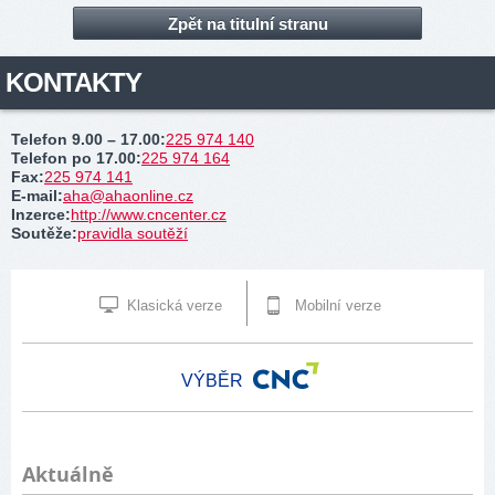
Zpět na titulní stranu
KONTAKTY
Telefon 9.00 – 17.00
:
225 974 140
Telefon po 17.00
:
225 974 164
Fax
:
225 974 141
E-mail
:
aha@ahaonline.cz
Inzerce
:
http://www.cncenter.cz
Soutěže
:
pravidla soutěží
Klasická verze
Mobilní verze
VÝBĚR
Aktuálně