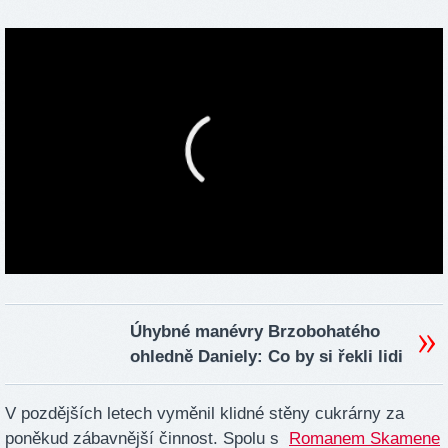
Úhybné manévry Brzobohatého
ohledně Daniely: Co by si řekli lidi
V pozdějších letech vyměnil klidné stěny cukrárny za
poněkud zábavnější činnost. Spolu s
Romanem Skamene