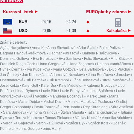
Kurzovní lístek
EUROplatby zdarma
EUR
24,16
24,24
USD
20,95
21,09
Kalkulačka
Známé celebrity
Agáta Hanychová
•
Anna K.
•
Anna Slováčková
•
Artur Štaidl
•
Bolek Polívka
•
Dagmar Havlová-Veškrnová
•
Dagmar Patrasová
•
Daniela Písařovicová
•
Dominika Gottová
•
Eva Burešová
•
Eva Samková
•
Felix Slováček
•
Filip Blažek
•
František Ringo Čech
•
Hana Gregorová
•
Hana Zagorová
•
Helena Vondráčková
•
Hynek Čermák
•
Iva Kubelková
•
Ivana Gottová
•
Iveta Bartošová
•
Jakub Prachař
•
Jan Čenský
•
Jan Kraus
•
Jana Adamcová Nováková
•
Jana Boušková
•
Jaroslava
Obermaierová
•
Jiří Bartoška
•
Jiří Krampol
•
Jiřina Bohdalová
•
Jitka Čvančarová
•
Josef Kokta
•
Karel Gott
•
Karel Šíp
•
Kate Middleton
•
Kateřina Brožová
•
Libor
Bouček
•
Linda Rybová
•
Lucie Bílá
•
Lucie Borhyová
•
Lucie Šafářová
•
Lucie
Vondráčková
•
Lukáš Vaculík
•
Mahulena Bočanová
•
Marek Eben
•
Marta
Kubišová
•
Martin Dejdar
•
Michal David
•
Monika Marešová-Poslušná
•
Ondřej
Gregor Brzobohatý
•
Pavla Tomicová
•
Petr Janda
•
Rey Koranteng
•
Sára Affašová
•
Sara Sandeva
•
Simona Krainová
•
Štefan Margita
•
Taťána Kuchařová
•
Tatiana
Dyková
•
Tereza Kostková
•
Tomáš Plekanec
•
Václav Neckář
•
Veronika Arichteva
•
Veronika Gajerová
•
Veronika Žilková
•
Vojtěch Dyk
•
Vojtěch Kotek
•
Zdeněk
Pohlreich
•
princ George
•
princ Harry