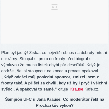
Plán byl jasný! Získat co největší obnos na dobroty místní
cukrárny. Stoupal si proto do fronty před biograf s
výmluvou že mu na lístek chybí pár deseťáků. Když je
obdržel, šel si stoupnout na konec a proves opakoval.
„Když odešel můj poslední sponzor, zmizel jsem z
fronty také. A přišel za chvíli, kdy už byli pryč i všichni
svědci. A opakoval to samé,”
cituje
Krause
Kafe.cz.
Šampión UFC u Jana Krause: Co moderátor řekl na
Procházkův výkon?