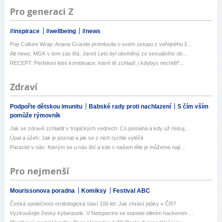
Pro generaci Z
#inspirace
#wellbeing
#news
Pop Culture Wrap: Ariana Grande promluvila o svém ústupu z veřejného ž...
Alt news: MGK v tom zas lítá, Jared Leto byl obviněný ze sexuálního ob...
RECEPT: Perfektní letní kombinace, které tě zchladí, i kdybys nechtěl*...
Zdraví
Podpořte dětskou imunitu
Babské rady proti nachlazení
S čím vším
pomůže rýmovník
Jak se zdravě zchladit v tropických vedrech: Co pomáhá a kdy už riskuj...
Úpal a úžeh: Jak je poznat a jak se z nich rychle vyléčit
Parazité v nás: Kterým se u nás líbí a kde v našem těle je můžeme nají...
Pro nejmenší
Mourissonova poradna
Komiksy
Festival ABC
Česká společnost ornitologická slaví 100 let: Jak chrání ptáky v ČR?
Vyzkoušejte český kyberpunk. V Netspectre se stanete elitním hackerem ...