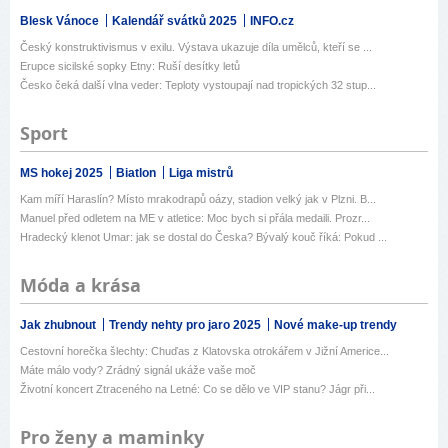
Blesk Vánoce
Kalendář svátků 2025
INFO.cz
Český konstruktivismus v exilu. Výstava ukazuje díla umělců, kteří se ...
Erupce sicilské sopky Etny: Ruší desítky letů
Česko čeká další vlna veder: Teploty vystoupají nad tropických 32 stup...
Sport
MS hokej 2025
Biatlon
Liga mistrů
Kam míří Haraslín? Místo mrakodrapů oázy, stadion velký jak v Plzni. B...
Manuel před odletem na ME v atletice: Moc bych si přála medaili. Prozr...
Hradecký klenot Umar: jak se dostal do Česka? Bývalý kouč říká: Pokud ...
Móda a krása
Jak zhubnout
Trendy nehty pro jaro 2025
Nové make-up trendy
Cestovní horečka šlechty: Chuďas z Klatovska otrokářem v Jižní Americe...
Máte málo vody? Zrádný signál ukáže vaše moč
Životní koncert Ztraceného na Letné: Co se dělo ve VIP stanu? Jágr při...
Pro ženy a maminky