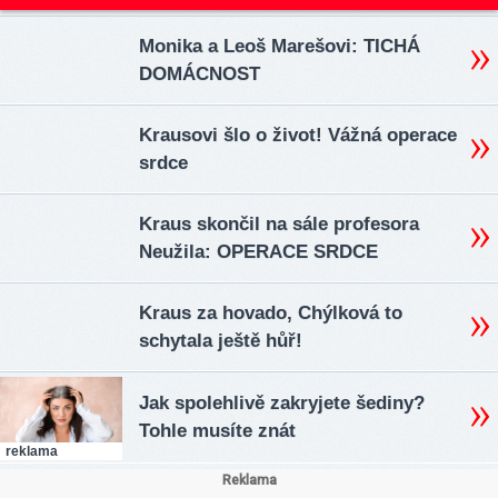
Monika a Leoš Marešovi: TICHÁ
DOMÁCNOST
Krausovi šlo o život! Vážná operace
srdce
Kraus skončil na sále profesora
Neužila: OPERACE SRDCE
Kraus za hovado, Chýlková to
schytala ještě hůř!
Jak spolehlivě zakryjete šediny?
Tohle musíte znát
reklama