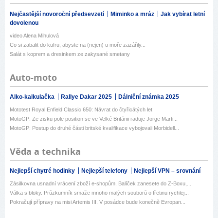
Nejčastější novoroční předsevzetí
Miminko a mráz
Jak vybírat letní
dovolenou
video Alena Mihulová
Co si zabalit do kufru, abyste na (nejen) u moře zazářily...
Salát s koprem a dresinkem ze zakysané smetany
Auto-moto
Alko-kalkulačka
Rallye Dakar 2025
Dálniční známka 2025
Mototest Royal Enfield Classic 650: Návrat do čtyřicátých let
MotoGP: Ze zisku pole position se ve Velké Británii raduje Jorge Marti...
MotoGP: Postup do druhé části britské kvalifikace vybojovali Morbidell...
Věda a technika
Nejlepší chytré hodinky
Nejlepší telefony
Nejlepší VPN – srovnání
Zásilkovna usnadní vrácení zboží e-shopům. Balíček zanesete do Z-Boxu,...
Válka s bloky. Průzkumník smaže mnoho malých souborů o třetinu rychlej...
Pokračují přípravy na misi Artemis III. V posádce bude konečně Evropan...