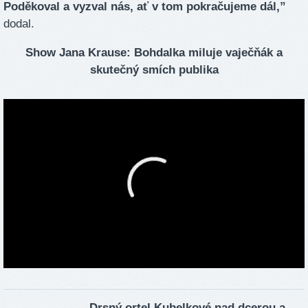
Poděkoval a vyzval nás, ať v tom pokračujeme dál,”
dodal.
Show Jana Krause: Bohdalka miluje vaječňák a
skutečný smích publika
Drsný ortel Kubelkové nad dcerou a