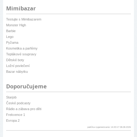
Mimibazar
Testujte s Mimibazarem
Monster High
Barbie
Lego
Pyžama
Kosmetika a parfémy
Teplákové soupravy
Dětské boty
Ložní povlečení
Bazar nábytku
Doporučujeme
Starjob
České podcasty
Rádio a zábava pro děti
Frekvence 1
Evropa 2
patička vygenerovaná: 14:20:17 08.08.2026