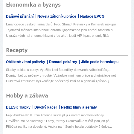
Ekonomika a byznys
Daňové přiznání
Novela zákoníku práce
Nadace EPCG
Emancipace českých miliardářů. Proč Strnad, Křetínský a Komárek nakupu...
Tajemství měnové intervence: obranou japonského jenu chrání Amerika hl...
U pražských hal chceme hlavně více akcí, lepší VIP i gastronomii, říká...
Recepty
Oblíbené zimní polévky
Domácí pekárny
Jídlo podle horoskopu
Sladký poklad u cesty: Využijte letní špendlíky do tvarohového koláče,...
Domácí kečup pečený v troubě: Vyžaduje minimum práce a chutná lépe než...
Cuketová zmrzlina? Vyzkoušejte nečekaný letní hit a geniální způsob, j...
Hobby a zábava
BLESK Tlapky
Divoký kačer
Netflix filmy a seriály
Filip Vondrášek: V Jižní Americe si lidé plují životem mnohem lehčeji,...
Osvěžení ve Schladmingu: Lamy, ferraty i koulovačka v létě jsou jen pá...
Přibývá paniky na dovolené: Vnuka paní Soni v hotelu poštípaly štěnice...