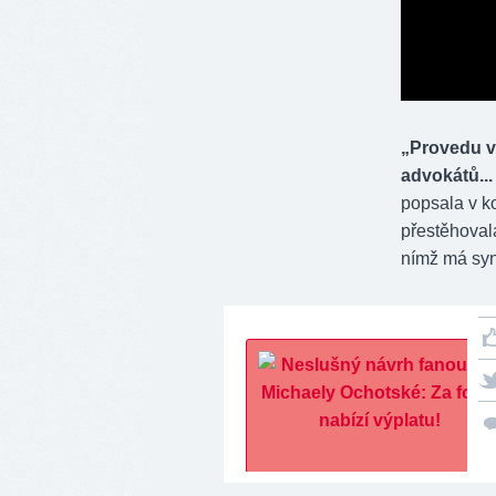
„Provedu v
advokátů...
popsala v k
přestěhoval
nímž má syna