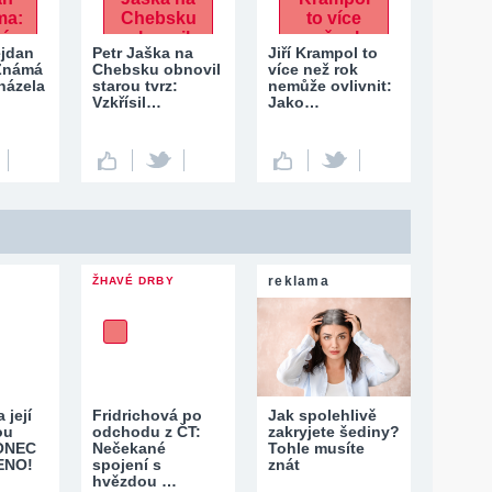
ejdan
Petr Jaška na
Jiří Krampol to
 Známá
Chebsku obnovil
více než rok
házela
starou tvrz:
nemůže ovlivnit:
Vzkřísil…
Jako…
reklama
ŽHAVÉ DRBY
 její
Fridrichová po
Jak spolehlivě
ou
odchodu z ČT:
zakryjete šediny?
ONEC
Nečekané
Tohle musíte
ENO!
spojení s
znát
hvězdou …