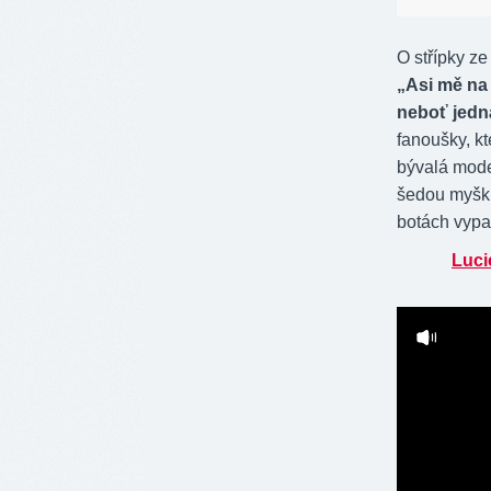
O střípky z
„Asi mě na 
neboť jedná
fanoušky, kt
bývalá moder
šedou myšku
botách vypa
Luci