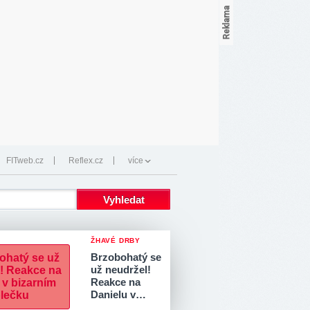
FITweb.cz
Reflex.cz
více
ŽHAVÉ DRBY
Brzobohatý se
už neudržel!
Reakce na
Danielu v…