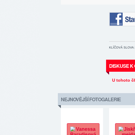
Staňte se 
KLÍČOVÁ SLOVA:
DISKUSE K
U tohoto č
NEJNOVĚJŠÍ FOTOGALERIE