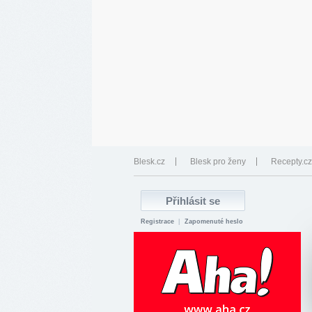
Blesk.cz
Blesk pro ženy
Recepty.cz
Registrace
|
Zapomenuté heslo