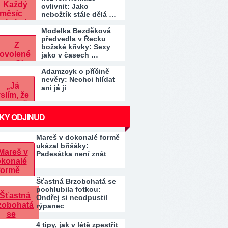
ovlivnit: Jako
nebožtík stále dělá …
Modelka Bezděková
předvedla v Řecku
božské křivky: Sexy
jako v časech …
Adamzcyk o příčině
nevěry: Nechci hlídat
ani já ji
KY ODJINUD
Mareš v dokonalé formě
ukázal břišáky:
Padesátka není znát
Šťastná Brzobohatá se
pochlubila fotkou:
Ondřej si neodpustil
rýpanec
4 tipy, jak v létě zpestřit