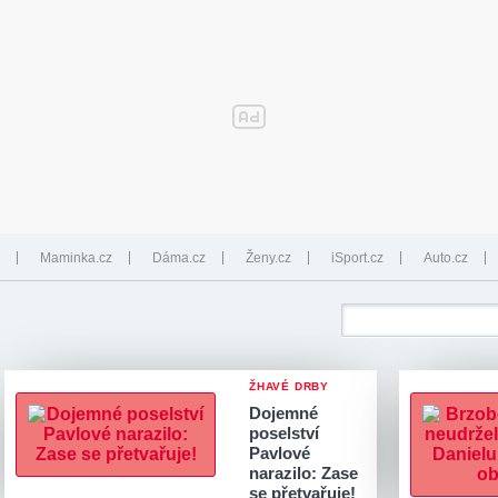
Maminka.cz
Dáma.cz
Ženy.cz
iSport.cz
Auto.cz
ŽHAVÉ DRBY
Dojemné
poselství
Pavlové
narazilo: Zase
se přetvařuje!