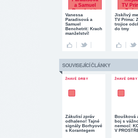
Vanessa
Jiskřivý m
Paradisová a
TV Prima:
Samuel
trojice odc
Benchetrit: Krach
do tmy
manželství!
SOUVISEJÍCÍ ČLÁNKY
ŽHAVÉ DRBY
ŽHAVÉ DRBY
Zákulisí zpráv
Boušková a
odhaleno! Tajné
boj s vážn
signály Borhyové
nemocí: K
s Korantegem
V PROSTŘ