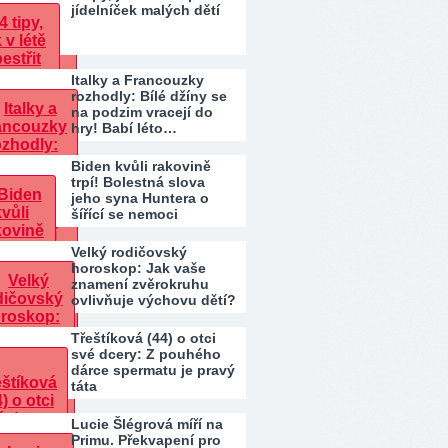
jídelníček malých dětí
Italky a Francouzky
rozhodly: Bílé džíny se
na podzim vracejí do
hry! Babí léto…
Biden kvůli rakovině
trpí! Bolestná slova
jeho syna Huntera o
šířící se nemoci
Velký rodičovský
horoskop: Jak vaše
znamení zvěrokruhu
ovlivňuje výchovu dětí?
Třeštíková (44) o otci
své dcery: Z pouhého
dárce spermatu je pravý
táta
Lucie Šlégrová míří na
Primu. Překvapení pro