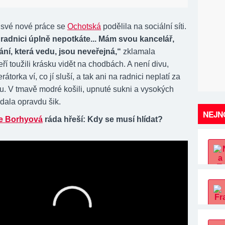
e své nové práce se
Ochotská
podělila na sociální síti.
radnici úplně nepotkáte... Mám svou kancelář,
ní, která vedu, jsou neveřejná,“
zklamala
eří toužili krásku vidět na chodbách. A není divu,
átorka ví, co jí sluší, a tak ani na radnici neplatí za
. V tmavě modré košili, upnuté sukni a vysokých
dala opravdu šik.
NEJNO
e Borhyová
ráda hřeší: Kdy se musí hlídat?