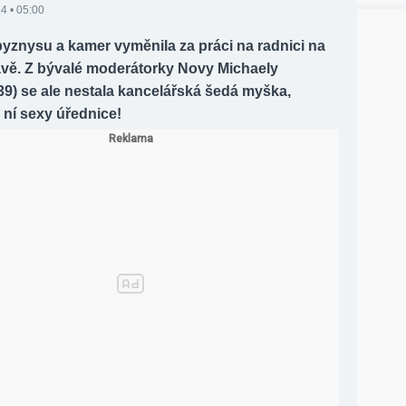
24 • 05:00
yznysu a kamer vyměnila za práci na radnici na
vě. Z bývalé moderátorky Novy Michaely
39) se ale nestala kancelářská šedá myška,
 ní sexy úřednice!