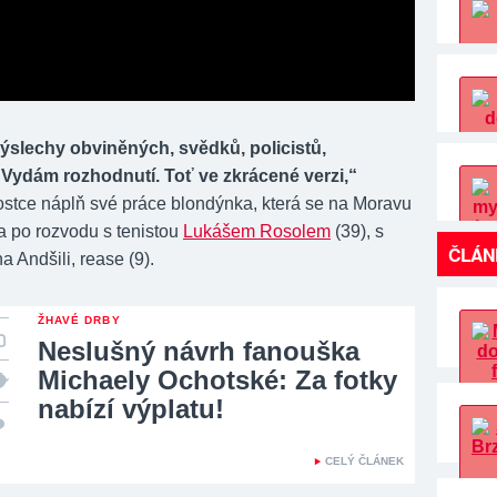
ýslechy obviněných, svědků, policistů,
 Vydám rozhodnutí. Toť ve zkrácené verzi,“
ostce náplň své práce blondýnka, která se na Moravu
a po rozvodu s tenistou
Lukášem Rosolem
(39), s
ČLÁN
 Andšili, rease (9).
ŽHAVÉ DRBY
Neslušný návrh fanouška
Michaely Ochotské: Za fotky
nabízí výplatu!
CELÝ ČLÁNEK