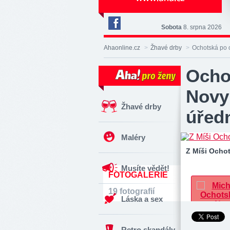
Sobota
8. srpna 2026
Deník
Aha!
Ahaonline.cz
>
Žhavé drby
>
Ochotská po o
na
Facebooku
Ocho
Novy:
Žhavé drby
úřed
Maléry
Z Míši Ocho
Musíte vědět!
FOTOGALERIE
19 fotografií
Láska a sex
Retro skandály