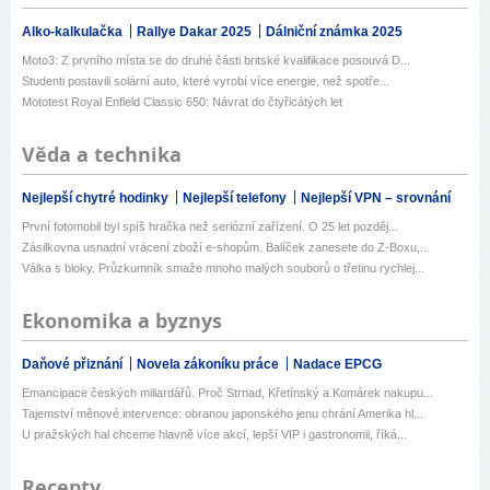
Alko-kalkulačka
Rallye Dakar 2025
Dálniční známka 2025
Moto3: Z prvního místa se do druhé části britské kvalifikace posouvá D...
Studenti postavili solární auto, které vyrobí více energie, než spotře...
Mototest Royal Enfield Classic 650: Návrat do čtyřicátých let
Věda a technika
Nejlepší chytré hodinky
Nejlepší telefony
Nejlepší VPN – srovnání
První fotomobil byl spíš hračka než seriózní zařízení. O 25 let pozděj...
Zásilkovna usnadní vrácení zboží e-shopům. Balíček zanesete do Z-Boxu,...
Válka s bloky. Průzkumník smaže mnoho malých souborů o třetinu rychlej...
Ekonomika a byznys
Daňové přiznání
Novela zákoníku práce
Nadace EPCG
Emancipace českých miliardářů. Proč Strnad, Křetínský a Komárek nakupu...
Tajemství měnové intervence: obranou japonského jenu chrání Amerika hl...
U pražských hal chceme hlavně více akcí, lepší VIP i gastronomii, říká...
Recepty