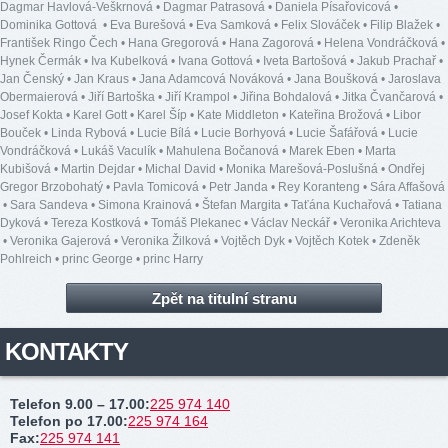
Dagmar Havlová-Veškrnová
•
Dagmar Patrasová
•
Daniela Písařovicová
•
Dominika Gottová
•
Eva Burešová
•
Eva Samková
•
Felix Slováček
•
Filip Blažek
•
František Ringo Čech
•
Hana Gregorová
•
Hana Zagorová
•
Helena Vondráčková
•
Hynek Čermák
•
Iva Kubelková
•
Ivana Gottová
•
Iveta Bartošová
•
Jakub Prachař
•
Jan Čenský
•
Jan Kraus
•
Jana Adamcová Nováková
•
Jana Boušková
•
Jaroslava
Obermaierová
•
Jiří Bartoška
•
Jiří Krampol
•
Jiřina Bohdalová
•
Jitka Čvančarová
•
Josef Kokta
•
Karel Gott
•
Karel Šíp
•
Kate Middleton
•
Kateřina Brožová
•
Libor
Bouček
•
Linda Rybová
•
Lucie Bílá
•
Lucie Borhyová
•
Lucie Šafářová
•
Lucie
Vondráčková
•
Lukáš Vaculík
•
Mahulena Bočanová
•
Marek Eben
•
Marta
Kubišová
•
Martin Dejdar
•
Michal David
•
Monika Marešová-Poslušná
•
Ondřej
Gregor Brzobohatý
•
Pavla Tomicová
•
Petr Janda
•
Rey Koranteng
•
Sára Affašová
•
Sara Sandeva
•
Simona Krainová
•
Štefan Margita
•
Taťána Kuchařová
•
Tatiana
Dyková
•
Tereza Kostková
•
Tomáš Plekanec
•
Václav Neckář
•
Veronika Arichteva
•
Veronika Gajerová
•
Veronika Žilková
•
Vojtěch Dyk
•
Vojtěch Kotek
•
Zdeněk
Pohlreich
•
princ George
•
princ Harry
Zpět na titulní stranu
KONTAKTY
Telefon 9.00 – 17.00
:
225 974 140
Telefon po 17.00
:
225 974 164
Fax
:
225 974 141