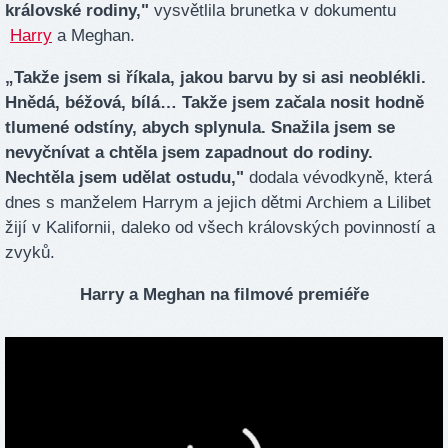
královské rodiny,"
vysvětlila brunetka v dokumentu
Harry
a Meghan.
„Takže jsem si říkala, jakou barvu by si asi neoblékli.
Hnědá, béžová, bílá… Takže jsem začala nosit hodně
tlumené odstíny, abych splynula. Snažila jsem se
nevyčnívat a chtěla jsem zapadnout do rodiny.
Nechtěla jsem udělat ostudu,"
dodala vévodkyně, která
dnes s manželem Harrym a jejich dětmi Archiem a Lilibet
žijí v Kalifornii, daleko od všech královských povinností a
zvyků.
Harry a Meghan na filmové premiéře