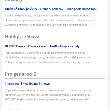
Oblíbené zimní polévky
Domácí pekárny
Jídlo podle horoskopu
Sladký poklad u cesty: Využijte letní špendlíky do tvarohového koláče,...
Domácí kečup pečený v troubě: Vyžaduje minimum práce a chutná lépe než...
Cuketová zmrzlina? Vyzkoušejte nečekaný letní hit a geniální způsob, j...
Hobby a zábava
BLESK Tlapky
Divoký kačer
Netflix filmy a seriály
Filip Vondrášek: V Jižní Americe si lidé plují životem mnohem lehčeji,...
Osvěžení ve Schladmingu: Lamy, ferraty i koulovačka v létě jsou jen pá...
Přibývá paniky na dovolené: Vnuka paní Soni v hotelu poštípaly štěnice...
Pro generaci Z
#inspirace
#wellbeing
#news
Pop Culture Wrap: Ariana Grande promluvila o svém ústupu z veřejného ž...
Alt news: MGK v tom zas lítá, Jared Leto byl obviněný ze sexuálního ob...
RECEPT: Perfektní letní kombinace, které tě zchladí, i kdybys nechtěl*...