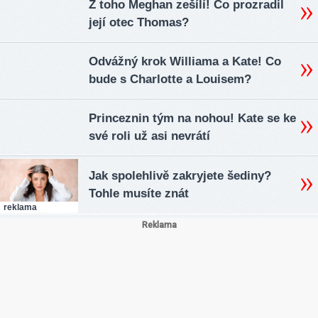
Z toho Meghan zešílí! Co prozradil
její otec Thomas?
Odvážný krok Williama a Kate! Co
bude s Charlotte a Louisem?
Princeznin tým na nohou! Kate se ke
své roli už asi nevrátí
Jak spolehlivě zakryjete šediny?
Tohle musíte znát
reklama