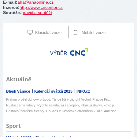
E-mail
:
aha@ahaonline.cz
Inzerce
:
http://www.cncenter.cz
Soutěže
:
pravidla soutěží
Klasická verze
Mobilní verze
VÝBĚR
Aktuálně
Blesk Vánoce
Kalendář svátků 2025
INFO.cz
Prahou prošel duhový průvod: Tisíce lidí v ulicích! Vrcholí Prague Pri...
Ruské černé vdovy: Rychle se vdávají za vojáky, inkasují dávky, když p...
Cestovní horečka šlechty: Chuďas z Klatovska otrokářem v Jižní Americe
Sport