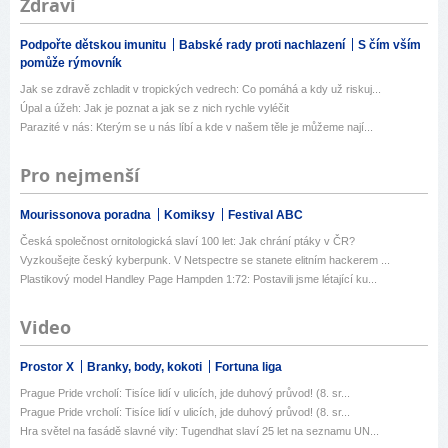
Zdraví
Podpořte dětskou imunitu
Babské rady proti nachlazení
S čím vším
pomůže rýmovník
Jak se zdravě zchladit v tropických vedrech: Co pomáhá a kdy už riskuj...
Úpal a úžeh: Jak je poznat a jak se z nich rychle vyléčit
Parazité v nás: Kterým se u nás líbí a kde v našem těle je můžeme nají...
Pro nejmenší
Mourissonova poradna
Komiksy
Festival ABC
Česká společnost ornitologická slaví 100 let: Jak chrání ptáky v ČR?
Vyzkoušejte český kyberpunk. V Netspectre se stanete elitním hackerem ...
Plastikový model Handley Page Hampden 1:72: Postavili jsme létající ku...
Video
Prostor X
Branky, body, kokoti
Fortuna liga
Prague Pride vrcholí: Tisíce lidí v ulicích, jde duhový průvod! (8. sr...
Prague Pride vrcholí: Tisíce lidí v ulicích, jde duhový průvod! (8. sr...
Hra světel na fasádě slavné vily: Tugendhat slaví 25 let na seznamu UN...