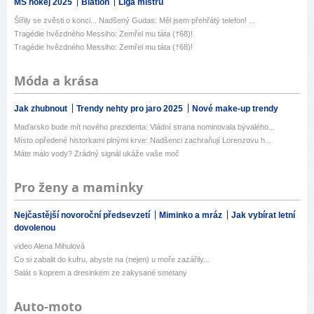
MS hokej 2025
Biatlon
Liga mistrů
Šířily se zvěsti o konci... Nadšený Gudas: Měl jsem přehřátý telefon! ...
Tragédie hvězdného Messiho: Zemřel mu táta (†68)!
Tragédie hvězdného Messiho: Zemřel mu táta (†68)!
Móda a krása
Jak zhubnout
Trendy nehty pro jaro 2025
Nové make-up trendy
Maďarsko bude mít nového prezidenta: Vládní strana nominovala bývalého...
Místo opředené historkami plnými krve: Nadšenci zachraňují Lorenzovu h...
Máte málo vody? Zrádný signál ukáže vaše moč
Pro ženy a maminky
Nejčastější novoroční předsevzetí
Miminko a mráz
Jak vybírat letní
dovolenou
video Alena Mihulová
Co si zabalit do kufru, abyste na (nejen) u moře zazářily...
Salát s koprem a dresinkem ze zakysané smetany
Auto-moto