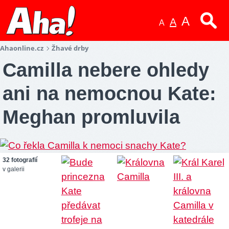
A
A
A
Ahaonline.cz
Žhavé drby
Camilla nebere ohledy
ani na nemocnou Kate:
Meghan promluvila
32 fotografií
v galerii