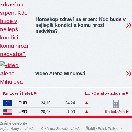
Horoskop zdraví na srpen: Kdo bude v
nejlepší kondici a komu hrozí
nadváha?
video Alena Mihulová
Kurzovní lístek
EUROplatby zdarma
EUR
24,16
24,24
USD
20,95
21,09
Kalkulačka
Známé celebrity
Agáta Hanychová
•
Anna K.
•
Anna Slováčková
•
Artur Štaidl
•
Bolek Polívka
•