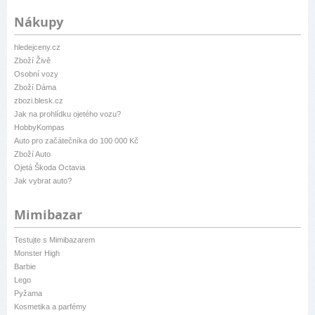
Nákupy
hledejceny.cz
Zboží Živě
Osobní vozy
Zboží Dáma
zbozi.blesk.cz
Jak na prohlídku ojetého vozu?
HobbyKompas
Auto pro začátečníka do 100 000 Kč
Zboží Auto
Ojetá Škoda Octavia
Jak vybrat auto?
Mimibazar
Testujte s Mimibazarem
Monster High
Barbie
Lego
Pyžama
Kosmetika a parfémy