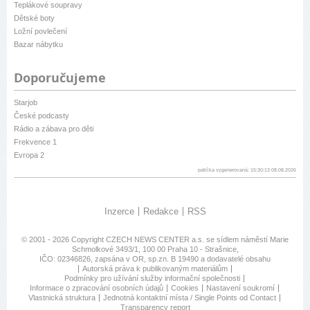
Teplákové soupravy
Dětské boty
Ložní povlečení
Bazar nábytku
Doporučujeme
Starjob
České podcasty
Rádio a zábava pro děti
Frekvence 1
Evropa 2
patička vygenerovaná: 15:30:13 08.08.2026
Inzerce
Redakce
RSS
© 2001 - 2026 Copyright
CZECH NEWS CENTER a.s.
se sídlem náměstí Marie
Schmolkové 3493/1, 100 00 Praha 10 - Strašnice,
IČO: 02346826, zapsána v OR, sp.zn. B 19490 a dodavatelé obsahu
Autorská práva k publikovaným materiálům
Podmínky pro užívání služby informační společnosti
Informace o zpracování osobních údajů
Cookies
Nastavení soukromí
Vlastnická struktura
Jednotná kontaktní místa / Single Points od Contact
Transparency report