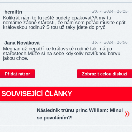
20. 7. 2024 , 16:15
hemiltn
Kolikrát nám to tu ještě budete opakovat?A my tu
nemáme žádné starosti, že nám sem pořád musite cpát
královskou rodinu? S tou už taky jdete do pryč
15. 7. 2024 , 16:56
Jana Nováková
Meghan už nepatří ke královské rodině tak má po
starostech.Může si na sebe kdykoliv navlíknou barvu
jakou chce.
Přidat názor
Zobrazit celou diskuzi
SOUVISEJÍCÍ ČLÁNKY
Následník trůnu princ William: Minul
se povoláním?!