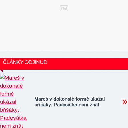
ČLÁNKY ODJINUD
Mareš v dokonalé formě ukázal
břišáky: Padesátka není znát