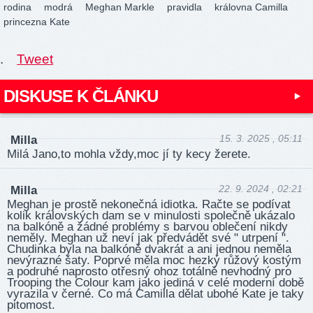
rodina
modrá
Meghan Markle
pravidla
královna Camilla
princezna Kate
.
Tweet
DISKUSE K ČLÁNKU
15. 3. 2025 , 05:11
Milla
Milá Jano,to mohla vždy,moc jí ty kecy žerete.
22. 9. 2024 , 02:21
Milla
Meghan je prostě nekonečná idiotka. Račte se podívat
kolik královských dam se v minulosti společně ukázalo
na balkóně a žádné problémy s barvou oblečení nikdy
neměly. Meghan už neví jak předvádět své " utrpení ".
Chudinka byla na balkóně dvakrát a ani jednou neměla
nevýrazné šaty. Poprvé měla moc hezký růžový kostým
a podruhé naprosto otřesný ohoz totálně nevhodný pro
Trooping the Colour kam jako jediná v celé moderní době
vyrazila v černé. Co má Camilla dělat ubohé Kate je taky
pitomost.