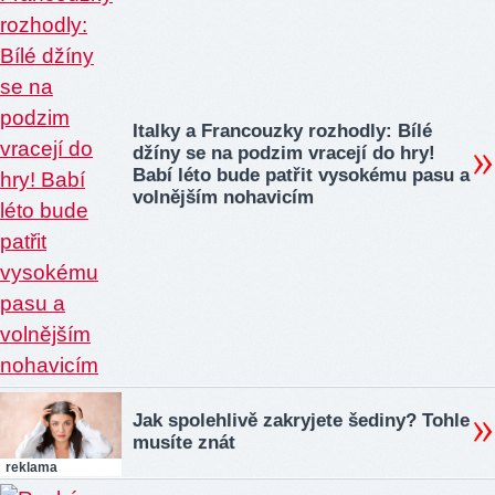
Italky a Francouzky rozhodly: Bílé
džíny se na podzim vracejí do hry!
Babí léto bude patřit vysokému pasu a
volnějším nohavicím
Jak spolehlivě zakryjete šediny? Tohle
musíte znát
reklama