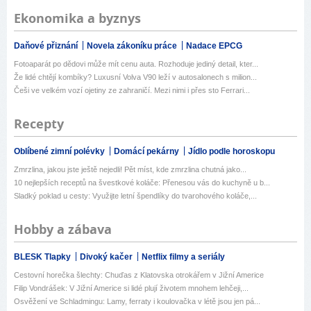
Ekonomika a byznys
Daňové přiznání
Novela zákoníku práce
Nadace EPCG
Fotoaparát po dědovi může mít cenu auta. Rozhoduje jediný detail, kter...
Že lidé chtějí kombíky? Luxusní Volva V90 leží v autosalonech s milion...
Češi ve velkém vozí ojetiny ze zahraničí. Mezi nimi i přes sto Ferrari...
Recepty
Oblíbené zimní polévky
Domácí pekárny
Jídlo podle horoskopu
Zmrzlina, jakou jste ještě nejedli! Pět míst, kde zmrzlina chutná jako...
10 nejlepších receptů na švestkové koláče: Přenesou vás do kuchyně u b...
Sladký poklad u cesty: Využijte letní špendlíky do tvarohového koláče,...
Hobby a zábava
BLESK Tlapky
Divoký kačer
Netflix filmy a seriály
Cestovní horečka šlechty: Chuďas z Klatovska otrokářem v Jižní Americe
Filip Vondrášek: V Jižní Americe si lidé plují životem mnohem lehčeji,...
Osvěžení ve Schladmingu: Lamy, ferraty i koulovačka v létě jsou jen pá...