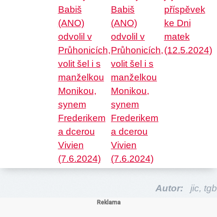
Autor:
jic,
tgb