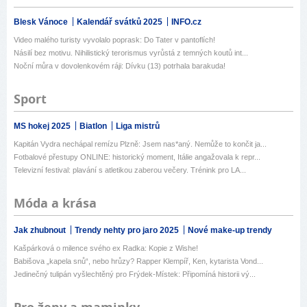
Blesk Vánoce
Kalendář svátků 2025
INFO.cz
Video malého turisty vyvolalo poprask: Do Tater v pantoflích!
Násilí bez motivu. Nihilistický terorismus vyrůstá z temných koutů int...
Noční můra v dovolenkovém ráji: Dívku (13) potrhala barakuda!
Sport
MS hokej 2025
Biatlon
Liga mistrů
Kapitán Vydra nechápal remízu Plzně: Jsem nas*aný. Nemůže to končit ja...
Fotbalové přestupy ONLINE: historický moment, Itálie angažovala k repr...
Televizní festival: plavání s atletikou zaberou večery. Trénink pro LA...
Móda a krása
Jak zhubnout
Trendy nehty pro jaro 2025
Nové make-up trendy
Kašpárková o milence svého ex Radka: Kopie z Wishe!
Babišova „kapela snů“, nebo hrůzy? Rapper Klempíř, Ken, kytarista Vond...
Jedinečný tulipán vyšlechtěný pro Frýdek-Místek: Připomíná historii vý...