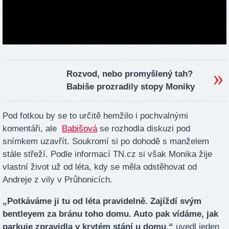
Rozvod, nebo promyšlený tah?
Babiše prozradily stopy Moniky
Pod fotkou by se to určitě hemžilo i pochvalnými
komentáři, ale
Babišová
se rozhodla diskuzi pod
snímkem uzavřít. Soukromí si po dohodě s manželem
stále střeží. Podle informací TN.cz si však Monika žije
vlastní život už od léta, kdy se měla odstěhovat od
Andreje z vily v Průhonicích.
„Potkáváme ji tu od léta pravidelně. Zajíždí svým
bentleyem za bránu toho domu. Auto pak vídáme, jak
parkuje zpravidla v krytém stání u domu,“
uvedl jeden