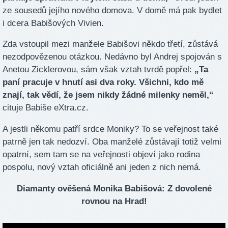
ze sousedů jejího nového domova. V domě má pak bydlet
i dcera Babišových Vivien.
Zda vstoupil mezi manžele Babišovi někdo třetí, zůstává
nezodpovězenou otázkou. Nedávno byl Andrej spojován s
Anetou Zicklerovou, sám však vztah tvrdě popřel:
„Ta
paní pracuje v hnutí asi dva roky. Všichni, kdo mě
znají, tak vědí, že jsem nikdy žádné milenky neměl,“
cituje Babiše eXtra.cz.
A jestli někomu patří srdce Moniky? To se veřejnost také
patrně jen tak nedozví. Oba manželé zůstávají totiž velmi
opatrní, sem tam se na veřejnosti objeví jako rodina
pospolu, nový vztah oficiálně ani jeden z nich nemá.
Diamanty ověšená Monika Babišová: Z dovolené
rovnou na Hrad!