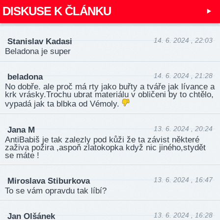
DISKUSE K ČLÁNKU
14. 6. 2024 , 22:03
Stanislav Kadasi
Beladona je super
14. 6. 2024 , 21:28
beladona
No dobře. ale proč má rty jako buřty a tváře jak lívance a
krk vrásky.Trochu ubrat materiálu v obličeni by to chtělo,
vypadá jak ta blbka od Vémoly.
13. 6. 2024 , 20:24
Jana M
AntiBabiš je tak zalezly pod kůži že ta závist některé
zaživa požira ,aspoň zlatokopka když nic jiného,stydět
se máte !
13. 6. 2024 , 16:47
Miroslava Stiburkova
To se vám opravdu tak líbí?
13. 6. 2024 , 16:28
Jan Olšánek