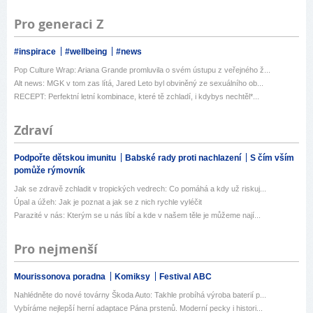
Pro generaci Z
#inspirace
#wellbeing
#news
Pop Culture Wrap: Ariana Grande promluvila o svém ústupu z veřejného ž...
Alt news: MGK v tom zas lítá, Jared Leto byl obviněný ze sexuálního ob...
RECEPT: Perfektní letní kombinace, které tě zchladí, i kdybys nechtěl*...
Zdraví
Podpořte dětskou imunitu
Babské rady proti nachlazení
S čím vším
pomůže rýmovník
Jak se zdravě zchladit v tropických vedrech: Co pomáhá a kdy už riskuj...
Úpal a úžeh: Jak je poznat a jak se z nich rychle vyléčit
Parazité v nás: Kterým se u nás líbí a kde v našem těle je můžeme nají...
Pro nejmenší
Mourissonova poradna
Komiksy
Festival ABC
Nahlédněte do nové továrny Škoda Auto: Takhle probíhá výroba baterií p...
Vybíráme nejlepší herní adaptace Pána prstenů. Moderní pecky i histori...