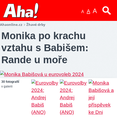
A
A
A
Ahaonline.cz
Žhavé drby
Monika po krachu
vztahu s Babišem:
Rande u moře
30 fotografií
v galerii