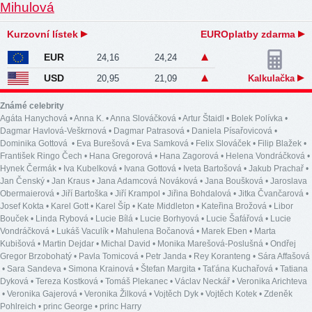
Kurzovní lístek
EUROplatby zdarma
EUR
24,16
24,24
USD
20,95
21,09
Kalkulačka
Známé celebrity
Agáta Hanychová
•
Anna K.
•
Anna Slováčková
•
Artur Štaidl
•
Bolek Polívka
•
Dagmar Havlová-Veškrnová
•
Dagmar Patrasová
•
Daniela Písařovicová
•
Dominika Gottová
•
Eva Burešová
•
Eva Samková
•
Felix Slováček
•
Filip Blažek
•
František Ringo Čech
•
Hana Gregorová
•
Hana Zagorová
•
Helena Vondráčková
•
Hynek Čermák
•
Iva Kubelková
•
Ivana Gottová
•
Iveta Bartošová
•
Jakub Prachař
•
Jan Čenský
•
Jan Kraus
•
Jana Adamcová Nováková
•
Jana Boušková
•
Jaroslava
Obermaierová
•
Jiří Bartoška
•
Jiří Krampol
•
Jiřina Bohdalová
•
Jitka Čvančarová
•
Josef Kokta
•
Karel Gott
•
Karel Šíp
•
Kate Middleton
•
Kateřina Brožová
•
Libor
Bouček
•
Linda Rybová
•
Lucie Bílá
•
Lucie Borhyová
•
Lucie Šafářová
•
Lucie
Vondráčková
•
Lukáš Vaculík
•
Mahulena Bočanová
•
Marek Eben
•
Marta
Kubišová
•
Martin Dejdar
•
Michal David
•
Monika Marešová-Poslušná
•
Ondřej
Gregor Brzobohatý
•
Pavla Tomicová
•
Petr Janda
•
Rey Koranteng
•
Sára Affašová
•
Sara Sandeva
•
Simona Krainová
•
Štefan Margita
•
Taťána Kuchařová
•
Tatiana
Dyková
•
Tereza Kostková
•
Tomáš Plekanec
•
Václav Neckář
•
Veronika Arichteva
•
Veronika Gajerová
•
Veronika Žilková
•
Vojtěch Dyk
•
Vojtěch Kotek
•
Zdeněk
Pohlreich
•
princ George
•
princ Harry