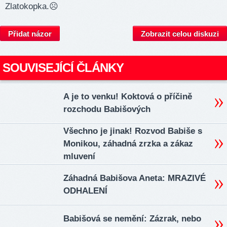
Zlatokopka.☹️
Přidat názor
Zobrazit celou diskuzi
SOUVISEJÍCÍ ČLÁNKY
A je to venku! Koktová o příčině
rozchodu Babišových
Všechno je jinak! Rozvod Babiše s
Monikou, záhadná zrzka a zákaz
mluvení
Záhadná Babišova Aneta: MRAZIVÉ
ODHALENÍ
Babišová se nemění: Zázrak, nebo