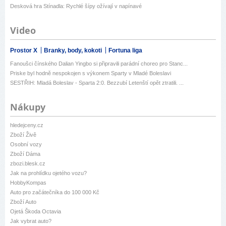
Desková hra Stínadla: Rychlé šípy ožívají v napínavé
Video
Prostor X
Branky, body, kokoti
Fortuna liga
Fanoušci čínského Dalian Yingbo si připravili parádní choreo pro Stanc...
Priske byl hodně nespokojen s výkonem Sparty v Mladé Boleslavi
SESTŘIH: Mladá Boleslav - Sparta 2:0. Bezzubí Letenští opět ztratili. ...
Nákupy
hledejceny.cz
Zboží Živě
Osobní vozy
Zboží Dáma
zbozi.blesk.cz
Jak na prohlídku ojetého vozu?
HobbyKompas
Auto pro začátečníka do 100 000 Kč
Zboží Auto
Ojetá Škoda Octavia
Jak vybrat auto?