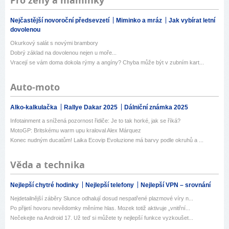
Pro ženy a maminky
Nejčastější novoroční předsevzetí
Miminko a mráz
Jak vybírat letní
dovolenou
Okurkový salát s novými brambory
Dobrý základ na dovolenou nejen u moře...
Vracejí se vám doma dokola rýmy a angíny? Chyba může být v zubním kart...
Auto-moto
Alko-kalkulačka
Rallye Dakar 2025
Dálniční známka 2025
Infotainment a snížená pozornost řidiče: Je to tak horké, jak se říká?
MotoGP: Britskému warm upu kraloval Alex Márquez
Konec nudným ducatům! Laika Ecovip Evoluzione má barvy podle okruhů a ...
Věda a technika
Nejlepší chytré hodinky
Nejlepší telefony
Nejlepší VPN – srovnání
Nejdetailnější záběry Slunce odhalují dosud nespatřené plazmové víry n...
Po přijetí hovoru nevědomky měníme hlas. Mozek totiž aktivuje „vnitřní...
Nečekejte na Android 17. Už teď si můžete ty nejlepší funkce vyzkoušet...