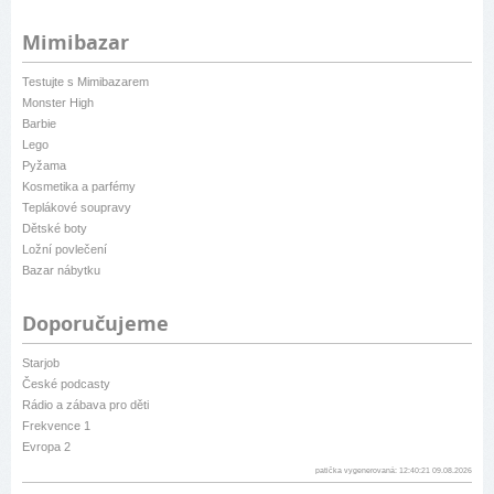
Mimibazar
Testujte s Mimibazarem
Monster High
Barbie
Lego
Pyžama
Kosmetika a parfémy
Teplákové soupravy
Dětské boty
Ložní povlečení
Bazar nábytku
Doporučujeme
Starjob
České podcasty
Rádio a zábava pro děti
Frekvence 1
Evropa 2
patička vygenerovaná: 12:40:21 09.08.2026