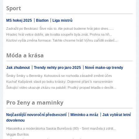
Sport
MS hokej 2025
Biatlon
Liga mistrů
Zadražil po Besiktasi: Štve nás to. Ale pokud budeme hrát jako dnes......
Hradec hrál velice dobře, ale kvalita soupeře byla znát. Prohra na hři...
Kozlovi vyšla změna formace: Takhle chceme hrát! Výhru zařídili sváteč...
Móda a krása
Jak zhubnout
Trendy nehty pro jaro 2025
Nové make-up trendy
Šmiky šmiky u Bereniky. Kohoutová se rozhodla zásadně změnit účes
Kuchař Kašpárek slavil po boku krásky: Dojemné přání k narozeninám
Šokující video ukazuje zkázu na palubě: Prudký propad letadla o desítk...
Pro ženy a maminky
Nejčastější novoroční předsevzetí
Miminko a mráz
Jak vybírat letní
dovolenou
Hlasatelka a moderátorka Saskia Burešová (80) - Smrt manžela ji zdrtil...
Veggie Burritos