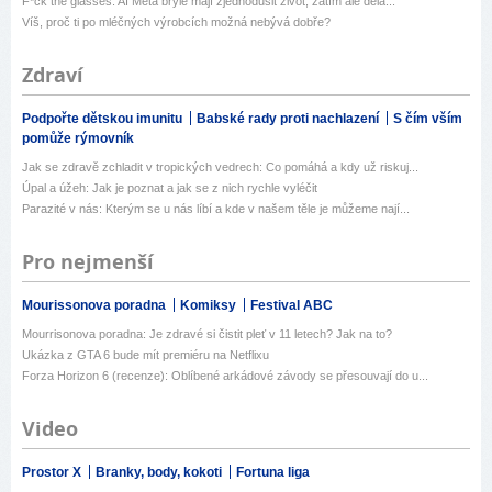
F*ck the glasses: AI Meta brýle mají zjednodušit život, zatím ale děla...
Víš, proč ti po mléčných výrobcích možná nebývá dobře?
Zdraví
Podpořte dětskou imunitu
Babské rady proti nachlazení
S čím vším
pomůže rýmovník
Jak se zdravě zchladit v tropických vedrech: Co pomáhá a kdy už riskuj...
Úpal a úžeh: Jak je poznat a jak se z nich rychle vyléčit
Parazité v nás: Kterým se u nás líbí a kde v našem těle je můžeme nají...
Pro nejmenší
Mourissonova poradna
Komiksy
Festival ABC
Mourrisonova poradna: Je zdravé si čistit pleť v 11 letech? Jak na to?
Ukázka z GTA 6 bude mít premiéru na Netflixu
Forza Horizon 6 (recenze): Oblíbené arkádové závody se přesouvají do u...
Video
Prostor X
Branky, body, kokoti
Fortuna liga