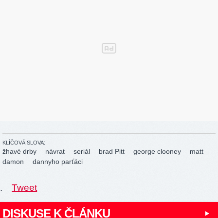
KLÍČOVÁ SLOVA:
žhavé drby
návrat
seriál
brad Pitt
george clooney
matt
damon
dannyho parťáci
.
Tweet
DISKUSE K ČLÁNKU