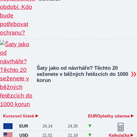
Šaty jako od návrháře? Těchto 20
seženete v běžných řetězcích do 1000
korun
Kurzovní lístek
EUROplatby zdarma
EUR
24,14
24,26
USD
21,01
21,19
Kalkulačka