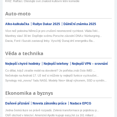
KVÍZ: Rafťáci. Otestujte své znalosti kultovní letní komedie
Auto-moto
Alko-kalkulačka
Rallye Dakar 2025
Dálniční známka 2025
Více než polovina Němců je pro zrušení neomezené rychlosti. Vláda řekl...
Manthey slaví 30 let: Dopřejte svému Porsche závodní DNA z Nürburgring...
Dacia, Ford i Suzuki zastavují linky. Vyschlý Dunaj drtí energetiku Ba...
Věda a technika
Nejlepší chytré hodinky
Nejlepší telefony
Nejlepší VPN – srovnání
Co dělat, když ztratíte mobil na dovolené? Je potřeba znát číslo IMEI ...
Nečekejte na Android 17. Už teď si můžete ty nejlepší funkce vyzkoušet...
Synology má „novou“ řadu NASů. Modely Neo+ lákají výkonem, SSD a vyměn...
Ekonomika a byznys
Daňové přiznání
Novela zákoníku práce
Nadace EPCG
Jedna česká iluze se právě rozpadá. Zelená transformace je pojistkou p...
Obří obchod v letectví. Americké Apollo kupuje easyJet za 161 miliard ...