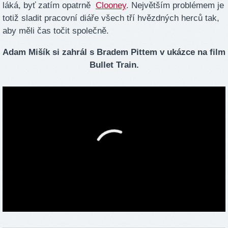
láká, byť zatím opatrně
Clooney
. Největším problémem je
totiž sladit pracovní diáře všech tří hvězdných herců tak,
aby měli čas točit společně.
Adam Mišík si zahrál s Bradem Pittem v ukázce na film
Bullet Train.