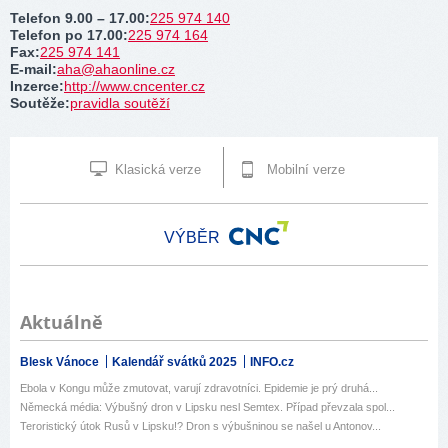
Telefon 9.00 – 17.00
:
225 974 140
Telefon po 17.00
:
225 974 164
Fax
:
225 974 141
E-mail
:
aha@ahaonline.cz
Inzerce
:
http://www.cncenter.cz
Soutěže
:
pravidla soutěží
Klasická verze
Mobilní verze
VÝBĚR
Aktuálně
Blesk Vánoce
Kalendář svátků 2025
INFO.cz
Ebola v Kongu může zmutovat, varují zdravotníci. Epidemie je prý druhá...
Německá média: Výbušný dron v Lipsku nesl Semtex. Případ převzala spol...
Teroristický útok Rusů v Lipsku!? Dron s výbušninou se našel u Antonov...