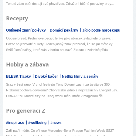
Tekuté zlato opět dostojí své přezdívce. Zdražení běžné potraviny brzy...
Recepty
Oblíbené zimní polévky
Domácí pekárny
Jídlo podle horoskopu
Oopsie bread: Proteinové pečivo lehké jako obláček zvládnete připravit...
Pozor na jedovaté cukety! Jeden jasný znak prozradí, že se jim máte vy...
Svěží letní saláty, které vás v horku neunaví: Zkuste k zelenině přida...
Hobby a zábava
BLESK Tlapky
Divoký kačer
Netflix filmy a seriály
Sraz v šest ráno. Vrchol festivalu Tóny Dolomit zazní za úsvitu ve 300...
Nízkorozpočtová dovolená? Chorvatsko jedno z nejdražších v Evropě! Lev...
OBRAZEM: Modré slzy na Tchaj-wanu mění moře v magickou říši
Pro generaci Z
#inspirace
#wellbeing
#news
Září patří módě: Co přinese Mercedes-Benz Prague Fashion Week SS27