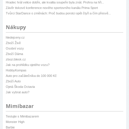
Hradec hrál velice dobře, ale kvalita soupeře byla znát. Prohra na hři...
Závěr tiskové konference nového sportovního kanálu Prima Sport
Tvůrci StarDance o změnách: Proč budou porotci opět čtyři a čím přesvě...
Nákupy
hledejceny.cz
Zboží Živě
Osobní vozy
Zboží Dáma
zbozi.blesk.cz
Jak na prohlídku ojetého vozu?
HobbyKompas
Auto pro začátečníka do 100 000 Kč
Zboží Auto
Ojetá Škoda Octavia
Jak vybrat auto?
Mimibazar
Testujte s Mimibazarem
Monster High
Barbie