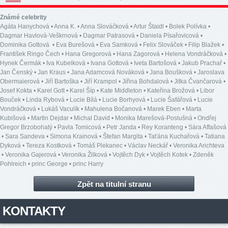
Známé celebrity
Agáta Hanychová
•
Anna K.
•
Anna Slováčková
•
Artur Štaidl
•
Bolek Polívka
•
Dagmar Havlová-Veškrnová
•
Dagmar Patrasová
•
Daniela Písařovicová
•
Dominika Gottová
•
Eva Burešová
•
Eva Samková
•
Felix Slováček
•
Filip Blažek
•
František Ringo Čech
•
Hana Gregorová
•
Hana Zagorová
•
Helena Vondráčková
•
Hynek Čermák
•
Iva Kubelková
•
Ivana Gottová
•
Iveta Bartošová
•
Jakub Prachař
•
Jan Čenský
•
Jan Kraus
•
Jana Adamcová Nováková
•
Jana Boušková
•
Jaroslava
Obermaierová
•
Jiří Bartoška
•
Jiří Krampol
•
Jiřina Bohdalová
•
Jitka Čvančarová
•
Josef Kokta
•
Karel Gott
•
Karel Šíp
•
Kate Middleton
•
Kateřina Brožová
•
Libor
Bouček
•
Linda Rybová
•
Lucie Bílá
•
Lucie Borhyová
•
Lucie Šafářová
•
Lucie
Vondráčková
•
Lukáš Vaculík
•
Mahulena Bočanová
•
Marek Eben
•
Marta
Kubišová
•
Martin Dejdar
•
Michal David
•
Monika Marešová-Poslušná
•
Ondřej
Gregor Brzobohatý
•
Pavla Tomicová
•
Petr Janda
•
Rey Koranteng
•
Sára Affašová
•
Sara Sandeva
•
Simona Krainová
•
Štefan Margita
•
Taťána Kuchařová
•
Tatiana
Dyková
•
Tereza Kostková
•
Tomáš Plekanec
•
Václav Neckář
•
Veronika Arichteva
•
Veronika Gajerová
•
Veronika Žilková
•
Vojtěch Dyk
•
Vojtěch Kotek
•
Zdeněk
Pohlreich
•
princ George
•
princ Harry
Zpět na titulní stranu
KONTAKTY