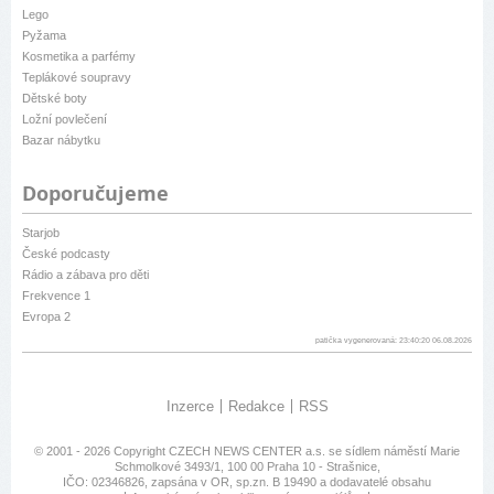
Lego
Pyžama
Kosmetika a parfémy
Teplákové soupravy
Dětské boty
Ložní povlečení
Bazar nábytku
Doporučujeme
Starjob
České podcasty
Rádio a zábava pro děti
Frekvence 1
Evropa 2
patička vygenerovaná: 23:40:20 06.08.2026
Inzerce
Redakce
RSS
© 2001 - 2026 Copyright
CZECH NEWS CENTER a.s.
se sídlem náměstí Marie
Schmolkové 3493/1, 100 00 Praha 10 - Strašnice,
IČO: 02346826, zapsána v OR, sp.zn. B 19490 a dodavatelé obsahu