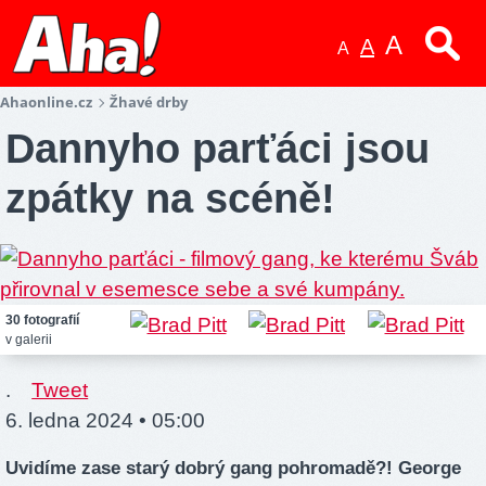
A
A
A
Ahaonline.cz
Žhavé drby
Dannyho parťáci jsou
zpátky na scéně!
30 fotografií
v galerii
.
Tweet
6. ledna 2024 • 05:00
Uvidíme zase starý dobrý gang pohromadě?! George