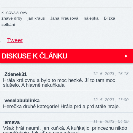
KLÍČOVÁ SLOVA:
žhavé drby
jan kraus
Jana Krausová
nálepka
Blízká
setkání
.
Tweet
DISKUSE K ČLÁNKU
12. 5. 2023 , 15:18
Zdenek31
Hrála královnu a bylo to moc hezké. Jí to tam moc
slušelo. A hlavně nekuňkala
12. 5. 2023 , 13:00
veselabublinka
Herečka druhé kategorie! Hrála prd a prd stále hraje.
11. 5. 2023 , 04:09
amava
Však hrát neumí, jen kuňká. A kuňkajici princeznu nikdo
nepotřebuje, tak ať se nevymlouvá.