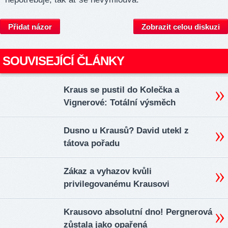
Přidat názor
Zobrazit celou diskuzi
SOUVISEJÍCÍ ČLÁNKY
Kraus se pustil do Kolečka a
Vignerové: Totální výsměch
Dusno u Krausů? David utekl z
tátova pořadu
Zákaz a vyhazov kvůli
privilegovanému Krausovi
Krausovo absolutní dno! Pergnerová
zůstala jako opařená