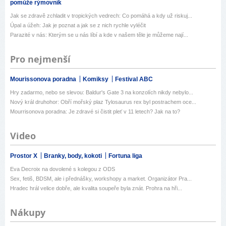
pomůže rýmovník
Jak se zdravě zchladit v tropických vedrech: Co pomáhá a kdy už riskuj...
Úpal a úžeh: Jak je poznat a jak se z nich rychle vyléčit
Parazité v nás: Kterým se u nás líbí a kde v našem těle je můžeme nají...
Pro nejmenší
Mourissonova poradna
Komiksy
Festival ABC
Hry zadarmo, nebo se slevou: Baldur's Gate 3 na konzolích nikdy nebylo...
Nový král druhohor: Obří mořský plaz Tylosaurus rex byl postrachem oce...
Mourrisonova poradna: Je zdravé si čistit pleť v 11 letech? Jak na to?
Video
Prostor X
Branky, body, kokoti
Fortuna liga
Eva Decroix na dovolené s kolegou z ODS
Sex, fetiš, BDSM, ale i přednášky, workshopy a market. Organizátor Pra...
Hradec hrál velice dobře, ale kvalita soupeře byla znát. Prohra na hři...
Nákupy