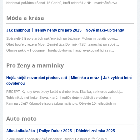
Nedostali pořádnou šanci. 15 Čechů, kteří odehráli v NHL maximálně dva...
Móda a krása
Jak zhubnout
Trendy nehty pro jaro 2025
Nové make-up trendy
Sběratelé šílí po starých cukřenkách po babičce: Mohou mít statisícovo...
Oběť bouře v jezeru Most: Zemřel táta Dominik (†28), zanechal po sobě ...
Ohnivé peklo v Hodoníně: Hořela ubytovna, hasiči evakuovali lidi i zví...
Pro ženy a maminky
Nejčastější novoroční předsevzetí
Miminko a mráz
Jak vybírat letní
dovolenou
RECEPT: Kynutý švestkový koláč s drobenkou. Klasika, se kterou zaboduj...
Tohle nikdy neříkejte! Slova, kterými rodiče dětem ubližují ze všeho n...
Kam na výlet? Krkonoše jsou sázkou na jistotu. Objevte 10 nejlepších m...
Auto-moto
Alko-kalkulačka
Rallye Dakar 2025
Dálniční známka 2025
Z okruhové specialitky čirá elegance. Bugatti Destrier je třetí dílo d...