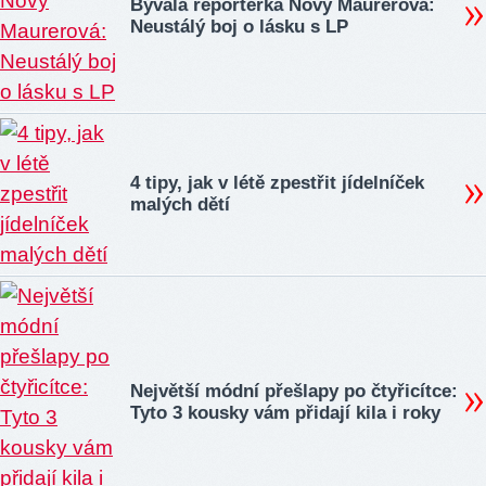
Bývalá reportérka Novy Maurerová:
Neustálý boj o lásku s LP
4 tipy, jak v létě zpestřit jídelníček
malých dětí
Největší módní přešlapy po čtyřicítce:
Tyto 3 kousky vám přidají kila i roky