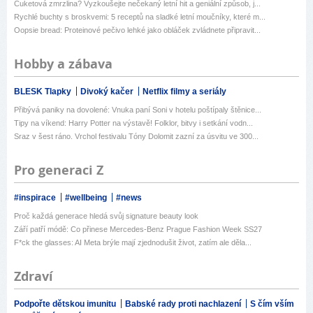
Cuketová zmrzlina? Vyzkoušejte nečekaný letní hit a geniální způsob, j...
Rychlé buchty s broskvemi: 5 receptů na sladké letní moučníky, které m...
Oopsie bread: Proteinové pečivo lehké jako obláček zvládnete připravit...
Hobby a zábava
BLESK Tlapky
Divoký kačer
Netflix filmy a seriály
Přibývá paniky na dovolené: Vnuka paní Soni v hotelu poštípaly štěnice...
Tipy na víkend: Harry Potter na výstavě! Folklor, bitvy i setkání vodn...
Sraz v šest ráno. Vrchol festivalu Tóny Dolomit zazní za úsvitu ve 300...
Pro generaci Z
#inspirace
#wellbeing
#news
Proč každá generace hledá svůj signature beauty look
Září patří módě: Co přinese Mercedes-Benz Prague Fashion Week SS27
F*ck the glasses: AI Meta brýle mají zjednodušit život, zatím ale děla...
Zdraví
Podpořte dětskou imunitu
Babské rady proti nachlazení
S čím vším