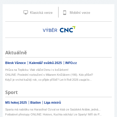
Klasická verze
Mobilní verze
VÝBĚR
Aktuálně
Blesk Vánoce
Kalendář svátků 2025
INFO.cz
Hrůza na Teplicku: Vlak vláčel ženu i s kočárkem!
ONLINE: Poslední rozloučení s Milanem Knížákem (†86). Kdo přišel?
Když je vrchol každý rok, co přijde příště? Let It Roll 2026 zaujal lo...
Sport
MS hokej 2025
Biatlon
Liga mistrů
Sparta má nabídku na Haraslína! Ozval se klub ze Saúdské Arábie, jedná...
Fotbalové přestupy ONLINE: Hotovo, Kuchta odchází ze Sparty! Míří do P...