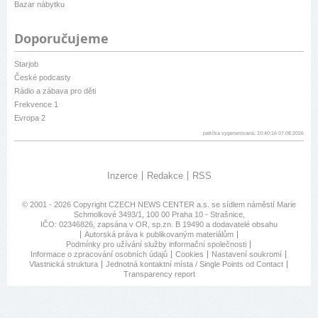
Bazar nábytku
Doporučujeme
Starjob
České podcasty
Rádio a zábava pro děti
Frekvence 1
Evropa 2
patička vygenerovaná: 10:40:16 07.08.2026
Inzerce
Redakce
RSS
© 2001 - 2026 Copyright
CZECH NEWS CENTER a.s.
se sídlem náměstí Marie
Schmolkové 3493/1, 100 00 Praha 10 - Strašnice,
IČO: 02346826, zapsána v OR, sp.zn. B 19490 a dodavatelé obsahu
Autorská práva k publikovaným materiálům
Podmínky pro užívání služby informační společnosti
Informace o zpracování osobních údajů
Cookies
Nastavení soukromí
Vlastnická struktura
Jednotná kontaktní místa / Single Points od Contact
Transparency report