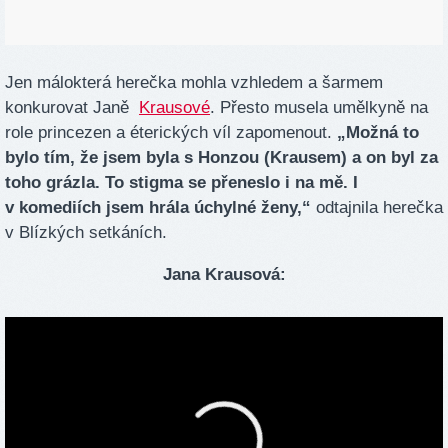
Jen málokterá herečka mohla vzhledem a šarmem
konkurovat Janě
Krausové
. Přesto musela umělkyně na
role princezen a éterických víl zapomenout.
„Možná to
bylo tím, že jsem byla s Honzou (Krausem) a on byl za
toho grázla. To stigma se přeneslo i na mě. I
v komediích jsem hrála úchylné ženy,“
odtajnila herečka
v Blízkých setkáních.
Jana Krausová: