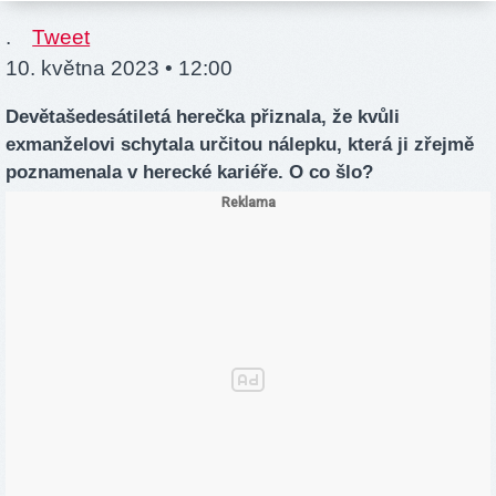
.
Tweet
10. května 2023 • 12:00
Devětašedesátiletá herečka přiznala, že kvůli
exmanželovi schytala určitou nálepku, která ji zřejmě
poznamenala v herecké kariéře. O co šlo?