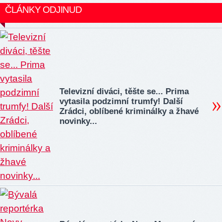
ČLÁNKY ODJINUD
Televizní diváci, těšte se... Prima
vytasila podzimní trumfy! Další
Zrádci, oblíbené kriminálky a žhavé
novinky...