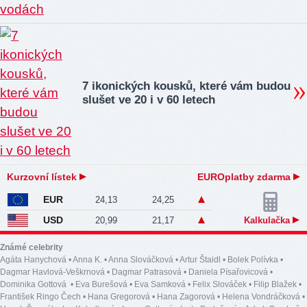
7 ikonických kousků, které vám budou
slušet ve 20 i v 60 letech
Kurzovní lístek
EUROplatby zdarma
EUR
24,13
24,25
USD
20,99
21,17
Kalkulačka
Známé celebrity
Agáta Hanychová
•
Anna K.
•
Anna Slováčková
•
Artur Štaidl
•
Bolek Polívka
•
Dagmar Havlová-Veškrnová
•
Dagmar Patrasová
•
Daniela Písařovicová
•
Dominika Gottová
•
Eva Burešová
•
Eva Samková
•
Felix Slováček
•
Filip Blažek
•
František Ringo Čech
•
Hana Gregorová
•
Hana Zagorová
•
Helena Vondráčková
•