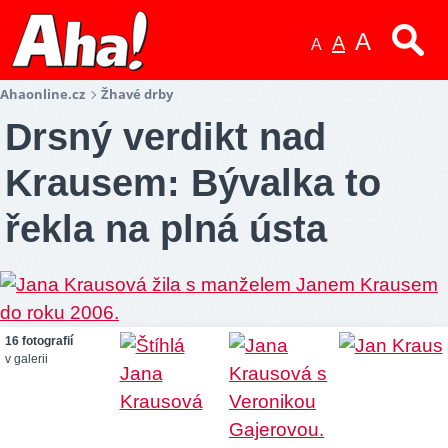
A
A
A
Ahaonline.cz
Žhavé drby
Drsný verdikt nad
Krausem: Bývalka to
řekla na plná ústa
16 fotografií
v galerii