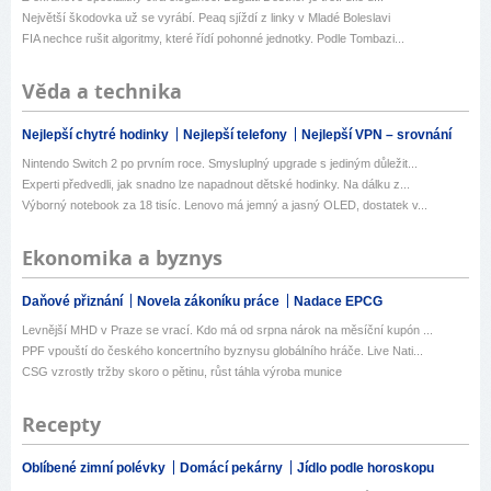
Největší škodovka už se vyrábí. Peaq sjíždí z linky v Mladé Boleslavi
FIA nechce rušit algoritmy, které řídí pohonné jednotky. Podle Tombazi...
Věda a technika
Nejlepší chytré hodinky
Nejlepší telefony
Nejlepší VPN – srovnání
Nintendo Switch 2 po prvním roce. Smysluplný upgrade s jediným důležit...
Experti předvedli, jak snadno lze napadnout dětské hodinky. Na dálku z...
Výborný notebook za 18 tisíc. Lenovo má jemný a jasný OLED, dostatek v...
Ekonomika a byznys
Daňové přiznání
Novela zákoníku práce
Nadace EPCG
Levnější MHD v Praze se vrací. Kdo má od srpna nárok na měsíční kupón ...
PPF vpouští do českého koncertního byznysu globálního hráče. Live Nati...
CSG vzrostly tržby skoro o pětinu, růst táhla výroba munice
Recepty
Oblíbené zimní polévky
Domácí pekárny
Jídlo podle horoskopu