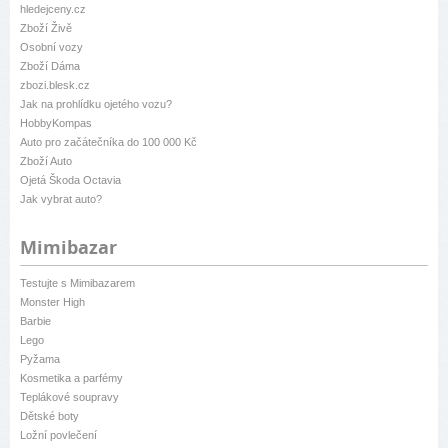
hledejceny.cz
Zboží Živě
Osobní vozy
Zboží Dáma
zbozi.blesk.cz
Jak na prohlídku ojetého vozu?
HobbyKompas
Auto pro začátečníka do 100 000 Kč
Zboží Auto
Ojetá Škoda Octavia
Jak vybrat auto?
Mimibazar
Testujte s Mimibazarem
Monster High
Barbie
Lego
Pyžama
Kosmetika a parfémy
Teplákové soupravy
Dětské boty
Ložní povlečení