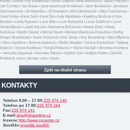
Hynek Čermák
•
Iva Kubelková
•
Ivana Gottová
•
Iveta Bartošová
•
Jakub Prachař
•
Jan Čenský
•
Jan Kraus
•
Jana Adamcová Nováková
•
Jana Boušková
•
Jaroslava
Obermaierová
•
Jiří Bartoška
•
Jiří Krampol
•
Jiřina Bohdalová
•
Jitka Čvančarová
•
Josef Kokta
•
Karel Gott
•
Karel Šíp
•
Kate Middleton
•
Kateřina Brožová
•
Libor
Bouček
•
Linda Rybová
•
Lucie Bílá
•
Lucie Borhyová
•
Lucie Šafářová
•
Lucie
Vondráčková
•
Lukáš Vaculík
•
Mahulena Bočanová
•
Marek Eben
•
Marta
Kubišová
•
Martin Dejdar
•
Michal David
•
Monika Marešová-Poslušná
•
Ondřej
Gregor Brzobohatý
•
Pavla Tomicová
•
Petr Janda
•
Rey Koranteng
•
Sára Affašová
•
Sara Sandeva
•
Simona Krainová
•
Štefan Margita
•
Taťána Kuchařová
•
Tatiana
Dyková
•
Tereza Kostková
•
Tomáš Plekanec
•
Václav Neckář
•
Veronika Arichteva
•
Veronika Gajerová
•
Veronika Žilková
•
Vojtěch Dyk
•
Vojtěch Kotek
•
Zdeněk
Pohlreich
•
princ George
•
princ Harry
Zpět na titulní stranu
KONTAKTY
Telefon 9.00 – 17.00
:
225 974 140
Telefon po 17.00
:
225 974 164
Fax
:
225 974 141
E-mail
:
aha@ahaonline.cz
Inzerce
:
http://www.cncenter.cz
Soutěže
:
pravidla soutěží