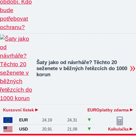
Šaty jako od návrháře? Těchto 20
seženete v běžných řetězcích do 1000
korun
Kurzovní lístek
EUROplatby zdarma
EUR
24,19
24,31
USD
20,91
21,09
Kalkulačka