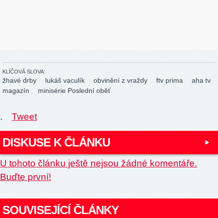
KLÍČOVÁ SLOVA:
žhavé drby
lukáš vaculík
obvinění z vraždy
ftv prima
aha tv
magazín
minisérie Poslední oběť
.
Tweet
DISKUSE K ČLÁNKU
U tohoto článku ještě nejsou žádné komentáře.
Buďte první!
SOUVISEJÍCÍ ČLÁNKY