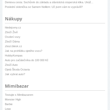
Deniova cesta: Sochůrek do základu a slávistická stoperská klika. Ukáž...
Poslední sklenička se Samem Neillem: Už jsem vám to vyprávěl?
Nákupy
hledejceny.cz
Zboží Živě
Osobní vozy
Zboží Dáma
zbozi.blesk.cz
Jak na prohlídku ojetého vozu?
HobbyKompas
Auto pro začátečníka do 100 000 Kč
Zboží Auto
Ojetá Škoda Octavia
Jak vybrat auto?
Mimibazar
Testujte s Mimibazarem
Monster High
Barbie
Lego