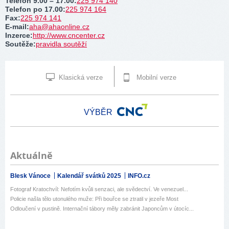
Telefon 9.00 – 17.00
:
225 974 140
Telefon po 17.00
:
225 974 164
Fax
:
225 974 141
E-mail
:
aha@ahaonline.cz
Inzerce
:
http://www.cncenter.cz
Soutěže
:
pravidla soutěží
Klasická verze
Mobilní verze
VÝBĚR
Aktuálně
Blesk Vánoce
Kalendář svátků 2025
INFO.cz
Fotograf Kratochvíl: Nefotím kvůli senzaci, ale svědectví. Ve venezuel...
Policie našla tělo utonulého muže: Při bouřce se ztratil v jezeře Most
Odloučení v pustině. Internační tábory měly zabránit Japoncům v útocíc...