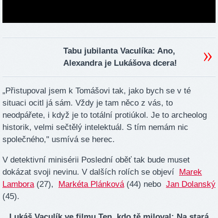
Tabu jubilanta Vaculíka: Ano,
Alexandra je Lukášova dcera!
„Přistupoval jsem k Tomášovi tak, jako bych se v té
situaci ocitl já sám. Vždy je tam něco z vás, to
neodpářete, i když je to totální protiúkol. Je to archeolog
historik, velmi sečtělý intelektuál. S tím nemám nic
společného," usmívá se herec.
V detektivní minisérii Poslední oběť tak bude muset
dokázat svoji nevinu. V dalších rolích se objeví
Marek
Lambora
(27),
Markéta Plánková
(44) nebo
Jan Dolanský
(45).
Lukáš Vaculík ve filmu Ten, kdo tě miloval: Na stará