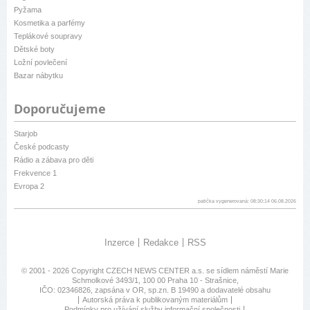
Pyžama
Kosmetika a parfémy
Teplákové soupravy
Dětské boty
Ložní povlečení
Bazar nábytku
Doporučujeme
Starjob
České podcasty
Rádio a zábava pro děti
Frekvence 1
Evropa 2
patička vygenerovaná: 08:30:14 06.08.2026
Inzerce
Redakce
RSS
© 2001 - 2026 Copyright
CZECH NEWS CENTER a.s.
se sídlem náměstí Marie
Schmolkové 3493/1, 100 00 Praha 10 - Strašnice,
IČO: 02346826, zapsána v OR, sp.zn. B 19490 a dodavatelé obsahu
Autorská práva k publikovaným materiálům
Podmínky pro užívání služby informační společnosti