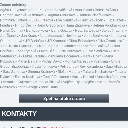
Známé celebrity
Agáta Hanychová
•
Anna K.
•
Anna Slováčková
•
Artur Štaidl
•
Bolek Polívka
•
Dagmar Havlová-Veškrnová
•
Dagmar Patrasová
•
Daniela Písařovicová
•
Dominika Gottová
•
Eva Burešová
•
Eva Samková
•
Felix Slováček
•
Filip Blažek
•
František Ringo Čech
•
Hana Gregorová
•
Hana Zagorová
•
Helena Vondráčková
•
Hynek Čermák
•
Iva Kubelková
•
Ivana Gottová
•
Iveta Bartošová
•
Jakub Prachař
•
Jan Čenský
•
Jan Kraus
•
Jana Adamcová Nováková
•
Jana Boušková
•
Jaroslava
Obermaierová
•
Jiří Bartoška
•
Jiří Krampol
•
Jiřina Bohdalová
•
Jitka Čvančarová
•
Josef Kokta
•
Karel Gott
•
Karel Šíp
•
Kate Middleton
•
Kateřina Brožová
•
Libor
Bouček
•
Linda Rybová
•
Lucie Bílá
•
Lucie Borhyová
•
Lucie Šafářová
•
Lucie
Vondráčková
•
Lukáš Vaculík
•
Mahulena Bočanová
•
Marek Eben
•
Marta
Kubišová
•
Martin Dejdar
•
Michal David
•
Monika Marešová-Poslušná
•
Ondřej
Gregor Brzobohatý
•
Pavla Tomicová
•
Petr Janda
•
Rey Koranteng
•
Sára Affašová
•
Sara Sandeva
•
Simona Krainová
•
Štefan Margita
•
Taťána Kuchařová
•
Tatiana
Dyková
•
Tereza Kostková
•
Tomáš Plekanec
•
Václav Neckář
•
Veronika Arichteva
•
Veronika Gajerová
•
Veronika Žilková
•
Vojtěch Dyk
•
Vojtěch Kotek
•
Zdeněk
Pohlreich
•
princ George
•
princ Harry
Zpět na titulní stranu
KONTAKTY