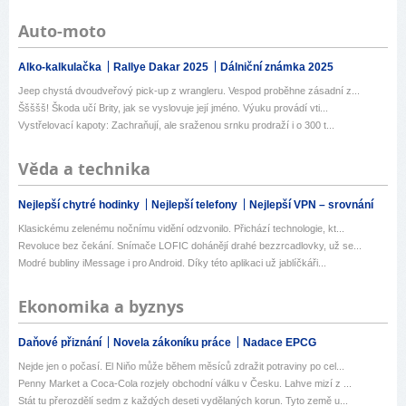
Auto-moto
Alko-kalkulačka
Rallye Dakar 2025
Dálniční známka 2025
Jeep chystá dvoudveřový pick-up z wrangleru. Vespod proběhne zásadní z...
Ššššš! Škoda učí Brity, jak se vyslovuje její jméno. Výuku provádí vti...
Vystřelovací kapoty: Zachraňují, ale sraženou srnku prodraží i o 300 t...
Věda a technika
Nejlepší chytré hodinky
Nejlepší telefony
Nejlepší VPN – srovnání
Klasickému zelenému nočnímu vidění odzvonilo. Přichází technologie, kt...
Revoluce bez čekání. Snímače LOFIC dohánějí drahé bezzrcadlovky, už se...
Modré bubliny iMessage i pro Android. Díky této aplikaci už jablíčkáři...
Ekonomika a byznys
Daňové přiznání
Novela zákoníku práce
Nadace EPCG
Nejde jen o počasí. El Niňo může během měsíců zdražit potraviny po cel...
Penny Market a Coca-Cola rozjely obchodní válku v Česku. Lahve mizí z ...
Stát tu přerozdělí sedm z každých deseti vydělaných korun. Tyto země u...