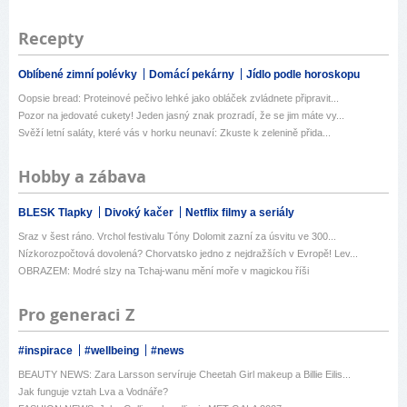
Recepty
Oblíbené zimní polévky
Domácí pekárny
Jídlo podle horoskopu
Oopsie bread: Proteinové pečivo lehké jako obláček zvládnete připravit...
Pozor na jedovaté cukety! Jeden jasný znak prozradí, že se jim máte vy...
Svěží letní saláty, které vás v horku neunaví: Zkuste k zelenině přida...
Hobby a zábava
BLESK Tlapky
Divoký kačer
Netflix filmy a seriály
Sraz v šest ráno. Vrchol festivalu Tóny Dolomit zazní za úsvitu ve 300...
Nízkorozpočtová dovolená? Chorvatsko jedno z nejdražších v Evropě! Lev...
OBRAZEM: Modré slzy na Tchaj-wanu mění moře v magickou říši
Pro generaci Z
#inspirace
#wellbeing
#news
BEAUTY NEWS: Zara Larsson servíruje Cheetah Girl makeup a Billie Eilis...
Jak funguje vztah Lva a Vodnáře?