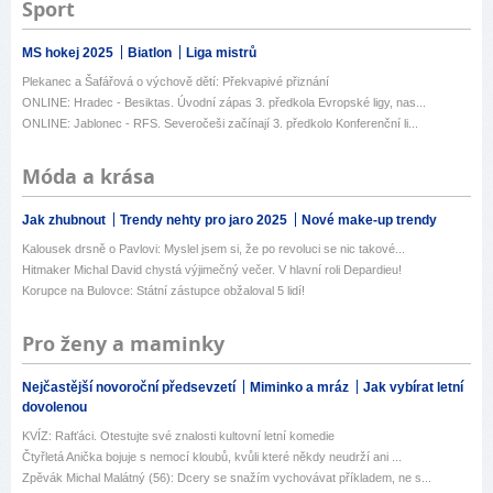
Sport
MS hokej 2025
Biatlon
Liga mistrů
Plekanec a Šafářová o výchově dětí: Překvapivé přiznání
ONLINE: Hradec - Besiktas. Úvodní zápas 3. předkola Evropské ligy, nas...
ONLINE: Jablonec - RFS. Severočeši začínají 3. předkolo Konferenční li...
Móda a krása
Jak zhubnout
Trendy nehty pro jaro 2025
Nové make-up trendy
Kalousek drsně o Pavlovi: Myslel jsem si, že po revoluci se nic takové...
Hitmaker Michal David chystá výjimečný večer. V hlavní roli Depardieu!
Korupce na Bulovce: Státní zástupce obžaloval 5 lidí!
Pro ženy a maminky
Nejčastější novoroční předsevzetí
Miminko a mráz
Jak vybírat letní
dovolenou
KVÍZ: Rafťáci. Otestujte své znalosti kultovní letní komedie
Čtyřletá Anička bojuje s nemocí kloubů, kvůli které někdy neudrží ani ...
Zpěvák Michal Malátný (56): Dcery se snažím vychovávat příkladem, ne s...