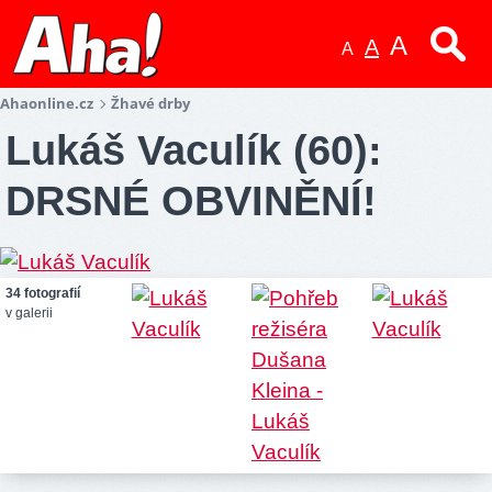
A
A
A
Ahaonline.cz
Žhavé drby
Lukáš Vaculík (60):
DRSNÉ OBVINĚNÍ!
34 fotografií
v galerii