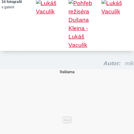
34 fotografií
v galerii
Autor:
mik