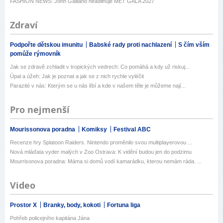
FASHION NEWS: John Galliano headlinuje MET GALA 2027
Zdraví
Podpořte dětskou imunitu
Babské rady proti nachlazení
S čím vším
pomůže rýmovník
Jak se zdravě zchladit v tropických vedrech: Co pomáhá a kdy už riskuj...
Úpal a úžeh: Jak je poznat a jak se z nich rychle vyléčit
Parazité v nás: Kterým se u nás líbí a kde v našem těle je můžeme nají...
Pro nejmenší
Mourissonova poradna
Komiksy
Festival ABC
Recenze hry Splatoon Raiders. Nintendo proměnilo svou multiplayerovou ...
Nová mláďata vyder malých v Zoo Ostrava: K vidění budou jen do podzimu
Mourrisonova poradna: Máma si domů vodí kamarádku, kterou nemám ráda. ...
Video
Prostor X
Branky, body, kokoti
Fortuna liga
Pohřeb policejního kapitána Jána