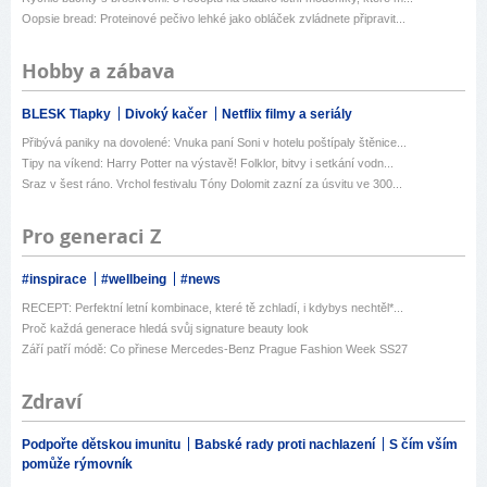
Oopsie bread: Proteinové pečivo lehké jako obláček zvládnete připravit...
Hobby a zábava
BLESK Tlapky
Divoký kačer
Netflix filmy a seriály
Přibývá paniky na dovolené: Vnuka paní Soni v hotelu poštípaly štěnice...
Tipy na víkend: Harry Potter na výstavě! Folklor, bitvy i setkání vodn...
Sraz v šest ráno. Vrchol festivalu Tóny Dolomit zazní za úsvitu ve 300...
Pro generaci Z
#inspirace
#wellbeing
#news
RECEPT: Perfektní letní kombinace, které tě zchladí, i kdybys nechtěl*...
Proč každá generace hledá svůj signature beauty look
Září patří módě: Co přinese Mercedes-Benz Prague Fashion Week SS27
Zdraví
Podpořte dětskou imunitu
Babské rady proti nachlazení
S čím vším
pomůže rýmovník