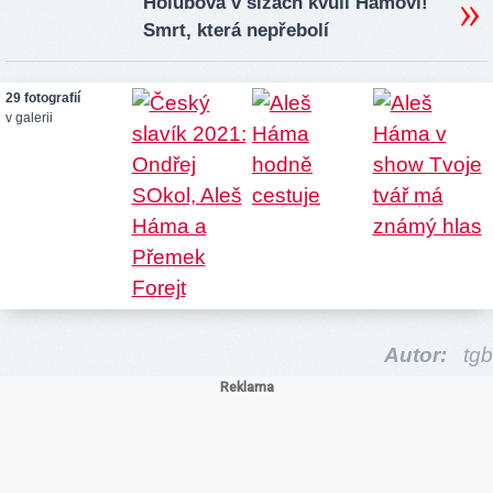
Holubová v slzách kvůli Hámovi!
Smrt, která nepřebolí
29 fotografií
v galerii
Autor:
tgb