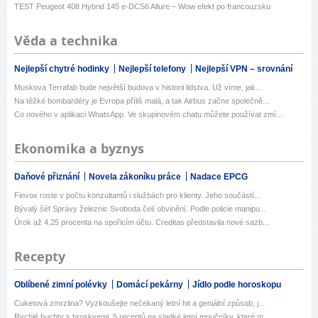
TEST Peugeot 408 Hybrid 145 e-DCS6 Allure – Wow efekt po francouzsku
Věda a technika
Nejlepší chytré hodinky
Nejlepší telefony
Nejlepší VPN – srovnání
Muskova Terrafab bude největší budova v historii lidstva. Už víme, jak...
Na těžké bombardéry je Evropa příliš malá, a tak Airbus začne společně...
Co nového v aplikaci WhatsApp. Ve skupinovém chatu můžete používat zmí...
Ekonomika a byznys
Daňové přiznání
Novela zákoníku práce
Nadace EPCG
Finvox roste v počtu konzultantů i službách pro klienty. Jeho součástí...
Bývalý šéf Správy železnic Svoboda čelí obvinění. Podle policie manipu...
Úrok až 4,25 procenta na spořicím účtu. Creditas představila nové sazb...
Recepty
Oblíbené zimní polévky
Domácí pekárny
Jídlo podle horoskopu
Cuketová zmrzlina? Vyzkoušejte nečekaný letní hit a geniální způsob, j...
Rychlé buchty s broskvemi: 5 receptů na sladké letní moučníky, které m...