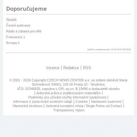
Doporučujeme
Starjob
České podcasty
Rádio a zábava pro děti
Frekvence 1
Evropa 2
patička vygenerovaná: 14:00:19 07.08.2026
Inzerce
Redakce
RSS
© 2001 - 2026 Copyright
CZECH NEWS CENTER a.s.
se sídlem náměstí Marie
Schmolkové 3493/1, 100 00 Praha 10 - Strašnice,
IČO: 02346826, zapsána v OR, sp.zn. B 19490 a dodavatelé obsahu
Autorská práva k publikovaným materiálům
Podmínky pro užívání služby informační společnosti
Informace o zpracování osobních údajů
Cookies
Nastavení soukromí
Vlastnická struktura
Jednotná kontaktní místa / Single Points od Contact
Transparency report