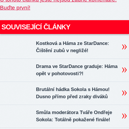
Buďte první!
SOUVISEJÍCÍ ČLÁNKY
Kostková a Háma ze StarDance:
Čištění zubů v negližé!
Drama ve StarDance graduje: Háma
opět v pohotovosti?!
Brutální hádka Sokola s Hámou!
Dusno přímo před zraky diváků
Smůla moderátora Tváře Ondřeje
Sokola: Totálně pokažené finále!