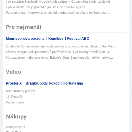
Jak se zdravě zchladit v tropických vedrech: Co pomáhá a kdy už riskuj...
Úpal a úžeh: Jak je poznat a jak se z nich rychle vyléčit
Parazité v nás: Kterým se u nás líbí a kde v našem těle je můžeme nají...
Pro nejmenší
Mourissonova poradna
Komiksy
Festival ABC
Quake ke 30. narozeninám dostal novou epizodu zdarma. Dawn of the Mach...
Hřbitov velryb: Obří podmořské pohřebiště skrývá miliony pravěkých kyt...
Hry zadarmo, nebo se slevou: Baldur's Gate 3 na konzolích nikdy nebylo...
Video
Prostor X
Branky, body, kokoti
Fortuna liga
Milan Knížák pohřeb
Jiří Pospíšil
Václav Klaus
Nákupy
hledejceny.cz