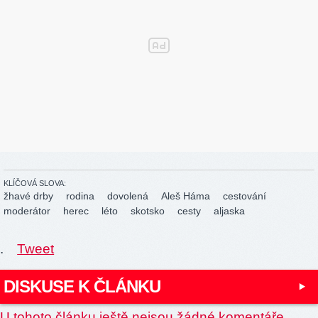
KLÍČOVÁ SLOVA:
žhavé drby
rodina
dovolená
Aleš Háma
cestování
moderátor
herec
léto
skotsko
cesty
aljaska
.
Tweet
DISKUSE K ČLÁNKU
U tohoto článku ještě nejsou žádné komentáře.