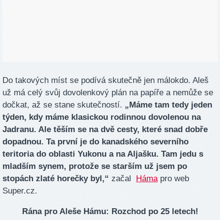
Do takových míst se podívá skutečně jen málokdo. Aleš
už má celý svůj dovolenkový plán na papíře a nemůže se
dočkat, až se stane skutečností.
„Máme tam tedy jeden
týden, kdy máme klasickou rodinnou dovolenou na
Jadranu. Ale těším se na dvě cesty, které snad dobře
dopadnou. Ta první je do kanadského severního
teritoria do oblasti Yukonu a na Aljašku. Tam jedu s
mladším synem, protože se starším už jsem po
stopách zlaté horečky byl,“
začal
Háma
pro web
Super.cz.
Rána pro Aleše Hámu: Rozchod po 25 letech!