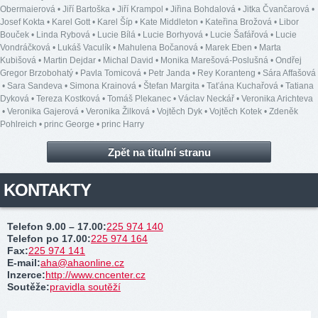
Obermaierová
•
Jiří Bartoška
•
Jiří Krampol
•
Jiřina Bohdalová
•
Jitka Čvančarová
•
Josef Kokta
•
Karel Gott
•
Karel Šíp
•
Kate Middleton
•
Kateřina Brožová
•
Libor
Bouček
•
Linda Rybová
•
Lucie Bílá
•
Lucie Borhyová
•
Lucie Šafářová
•
Lucie
Vondráčková
•
Lukáš Vaculík
•
Mahulena Bočanová
•
Marek Eben
•
Marta
Kubišová
•
Martin Dejdar
•
Michal David
•
Monika Marešová-Poslušná
•
Ondřej
Gregor Brzobohatý
•
Pavla Tomicová
•
Petr Janda
•
Rey Koranteng
•
Sára Affašová
•
Sara Sandeva
•
Simona Krainová
•
Štefan Margita
•
Taťána Kuchařová
•
Tatiana
Dyková
•
Tereza Kostková
•
Tomáš Plekanec
•
Václav Neckář
•
Veronika Arichteva
•
Veronika Gajerová
•
Veronika Žilková
•
Vojtěch Dyk
•
Vojtěch Kotek
•
Zdeněk
Pohlreich
•
princ George
•
princ Harry
Zpět na titulní stranu
KONTAKTY
Telefon 9.00 – 17.00
:
225 974 140
Telefon po 17.00
:
225 974 164
Fax
:
225 974 141
E-mail
:
aha@ahaonline.cz
Inzerce
:
http://www.cncenter.cz
Soutěže
:
pravidla soutěží