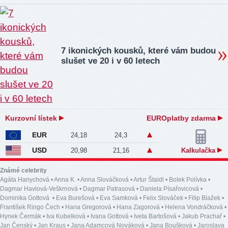
7 ikonických kousků, které vám budou
slušet ve 20 i v 60 letech
Kurzovní lístek
EUROplatby zdarma
EUR
24,18
24,3
USD
20,98
21,16
Kalkulačka
Známé celebrity
Agáta Hanychová
•
Anna K.
•
Anna Slováčková
•
Artur Štaidl
•
Bolek Polívka
•
Dagmar Havlová-Veškrnová
•
Dagmar Patrasová
•
Daniela Písařovicová
•
Dominika Gottová
•
Eva Burešová
•
Eva Samková
•
Felix Slováček
•
Filip Blažek
•
František Ringo Čech
•
Hana Gregorová
•
Hana Zagorová
•
Helena Vondráčková
•
Hynek Čermák
•
Iva Kubelková
•
Ivana Gottová
•
Iveta Bartošová
•
Jakub Prachař
•
Jan Čenský
•
Jan Kraus
•
Jana Adamcová Nováková
•
Jana Boušková
•
Jaroslava