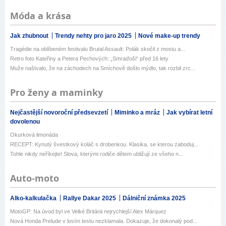
Móda a krása
Jak zhubnout
Trendy nehty pro jaro 2025
Nové make-up trendy
Tragédie na oblíbeném festivalu Brutal Assault: Polák skočil z mostu a...
Retro foto Kateřiny a Petera Pechových: „Smraďoši“ před 16 lety
Muže naštvalo, že na záchodech na Smíchově došlo mýdlo, tak rozbil zrc...
Pro ženy a maminky
Nejčastější novoroční předsevzetí
Miminko a mráz
Jak vybírat letní
dovolenou
Okurková limonáda
RECEPT: Kynutý švestkový koláč s drobenkou. Klasika, se kterou zaboduj...
Tohle nikdy neříkejte! Slova, kterými rodiče dětem ubližují ze všeho n...
Auto-moto
Alko-kalkulačka
Rallye Dakar 2025
Dálniční známka 2025
MotoGP: Na úvod byl ve Velké Británii nejrychlejší Alex Márquez
Nová Honda Prelude v losím testu nezklamala. Dokazuje, že dokonalý pod...