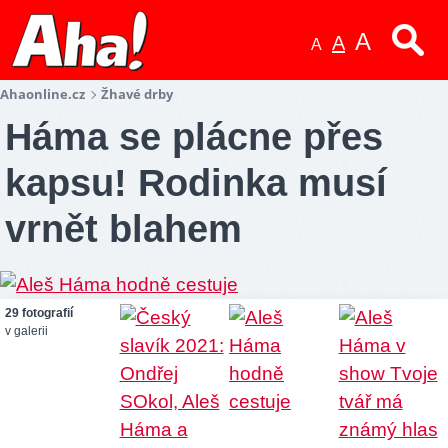
A
A
A
Ahaonline.cz
Žhavé drby
Háma se plácne přes
kapsu! Rodinka musí
vrnět blahem
29 fotografií
v galerii