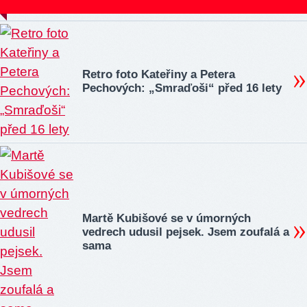
Retro foto Kateřiny a Petera
Pechových: „Smraďoši“ před 16 lety
Martě Kubišové se v úmorných
vedrech udusil pejsek. Jsem zoufalá a
sama