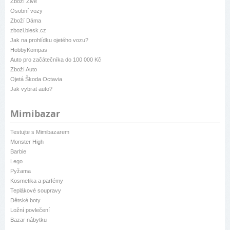
Zboží Živě
Osobní vozy
Zboží Dáma
zbozi.blesk.cz
Jak na prohlídku ojetého vozu?
HobbyKompas
Auto pro začátečníka do 100 000 Kč
Zboží Auto
Ojetá Škoda Octavia
Jak vybrat auto?
Mimibazar
Testujte s Mimibazarem
Monster High
Barbie
Lego
Pyžama
Kosmetika a parfémy
Teplákové soupravy
Dětské boty
Ložní povlečení
Bazar nábytku