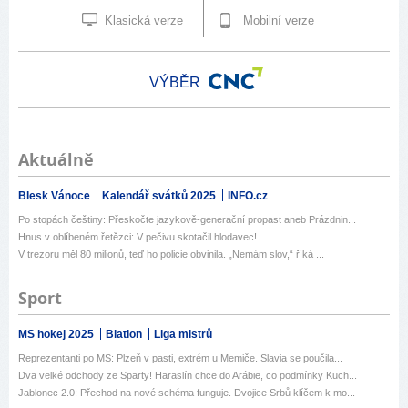
Klasická verze
Mobilní verze
VÝBĚR
Aktuálně
Blesk Vánoce
Kalendář svátků 2025
INFO.cz
Po stopách češtiny: Přeskočte jazykově-generační propast aneb Prázdnin...
Hnus v oblíbeném řetězci: V pečivu skotačil hlodavec!
V trezoru měl 80 milionů, teď ho policie obvinila. „Nemám slov,“ říká ...
Sport
MS hokej 2025
Biatlon
Liga mistrů
Reprezentanti po MS: Plzeň v pasti, extrém u Memiče. Slavia se poučila...
Dva velké odchody ze Sparty! Haraslín chce do Arábie, co podmínky Kuch...
Jablonec 2.0: Přechod na nové schéma funguje. Dvojice Srbů klíčem k mo...