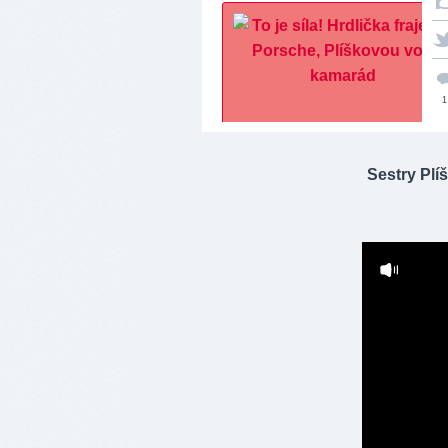
1
Sestry Plí