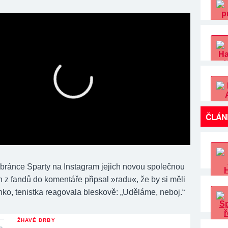
ČLÁN
obránce Sparty na Instagram jejich novou společnou
n z fandů do komentáře připsal »radu«, že by si měli
nko, tenistka reagovala bleskově: „Uděláme, neboj.“
ŽHAVÉ DRBY