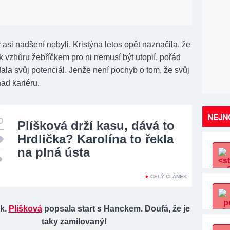
asi nadšení nebyli. Kristýna letos opět naznačila, že
k vzhůru žebříčkem pro ni nemusí být utopií, pořád
ala svůj potenciál. Jenže není pochyb o tom, že svůj
nad kariéru.
NEJNO
Plíšková drží kasu, dává to
Hrdlička? Karolína to řekla
na plná ústa
CELÝ ČLÁNEK
jk.
Plíšková
popsala start s Hanckem. Doufá, že je
taky zamilovaný!