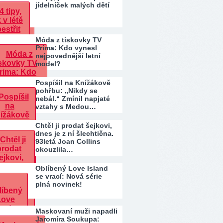
jídelníček malých dětí
Móda z tiskovky TV
Prima: Kdo vynesl
nejpovednější letní
model?
Pospíšil na Knížákově
pohřbu: „Nikdy se
nebál.“ Zmínil napjaté
vztahy s Medou…
Chtěl ji prodat šejkovi,
dnes je z ní šlechtična.
93letá Joan Collins
okouzlila…
Oblíbený Love Island
se vrací: Nová série
plná novinek!
Maskovaní muži napadli
Jaromíra Soukupa: