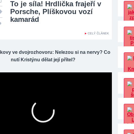
To je síla! Hrdlička frajeří v
Porsche, Plíškovou vozí
kamarád
CELÝ ČLÁNEK
škovy ve dvojrozhovoru: Nelezou si na nervy? Co
nutí Kristýnu dělat její přítel?