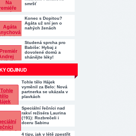
smršť
Konec s Dopitou?
Agáta už sní jen o
nahých ženách
Studená sprcha pro
Babiše: Hybaj z
dovolené domů a
shánějte léky!
KY ODJINUD
Tohle tělo Hájek
vyměnil za Belo: Nová
partnerka se ukázala v
plavkách
Speciální řečníci nad
rakví režiséra Laurina
(†91): Rozbrečeli i
dceru Sabinu
4 tipy, jak v létě zpestřit