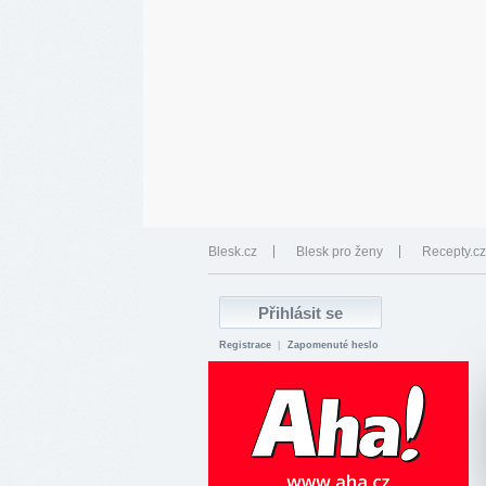
Blesk.cz
Blesk pro ženy
Recepty.cz
Registrace
|
Zapomenuté heslo