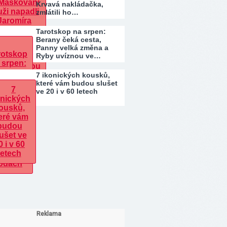
Krvavá nakládačka,
zmlátili ho…
Tarotskop na srpen:
Berany čeká cesta,
Panny velká změna a
Ryby uvíznou ve…
7 ikonických kousků,
které vám budou slušet
ve 20 i v 60 letech