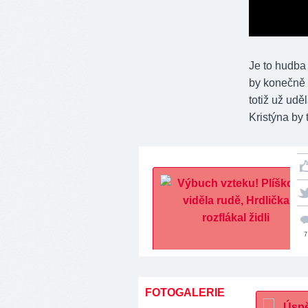
Je to hudba
by konečně r
totiž už udě
Kristýna by
7
FOTOGALERIE