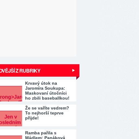
VĚJŠÍ Z RUBRIKY
Krvavý útok na
Jaromíra Soukupa:
Maskovaní útočníci
ho zbili baseballkou!
Že se vaříte vedrem?
To nejhorší teprve
přijde!
Ramba pařila s
Mádlem: Panáková