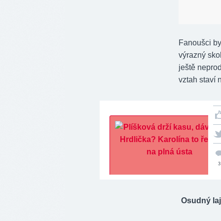
Fanoušci by 
výrazný sko
ještě neprod
vztah staví 
3
Osudný la