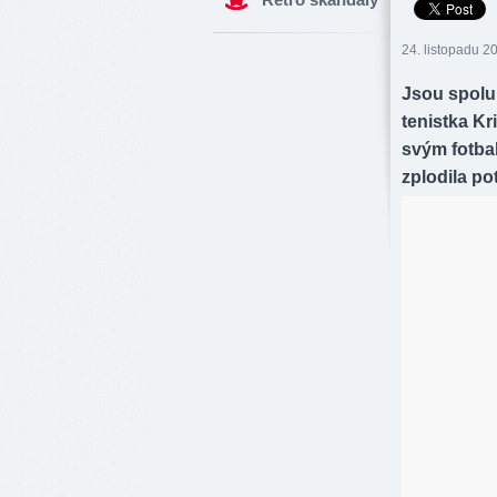
24. listopadu 2
Jsou spolu 
tenistka Kr
svým fotba
zplodila po