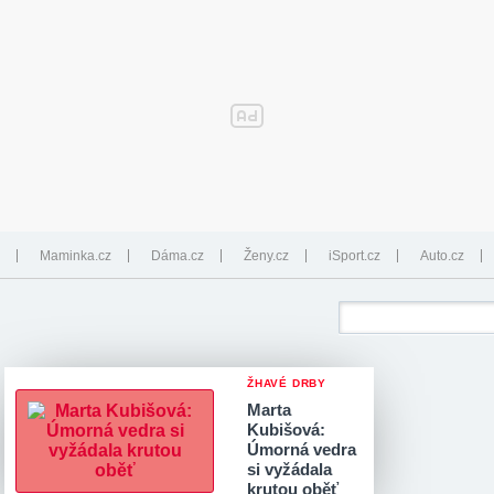
Maminka.cz
Dáma.cz
Ženy.cz
iSport.cz
Auto.cz
ŽHAVÉ DRBY
Marta
Kubišová:
Úmorná vedra
si vyžádala
krutou oběť