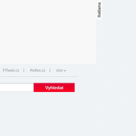
FITweb.cz
Reflex.cz
více