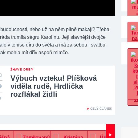
 budoucnosti, nebo už na něm pilně makají? Třeba
áda trumfla ségru Karolínu. Její slavnější dvojče
lalo v tenise díru do světa a má za sebou i svatbu.
 tak mohla mít dřív aspoň mimčo.
ŽHAVÉ DRBY
Výbuch vzteku! Plíšková
viděla rudě, Hrdlička
rozflákal židli
CELÝ ČLÁNEK