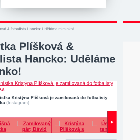
ková & fotbalista Hancko: Uděláme miminko!
tka Plíšková &
alista Hancko: Uděláme
nko!
stka Kristýna Plíšková je zamilovaná do fotbalisty
cka
(Instagram)