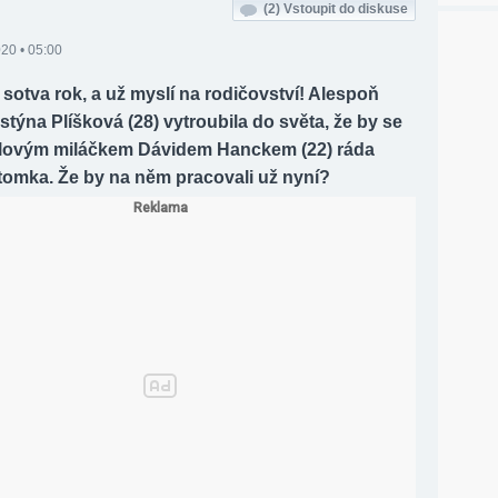
(2)
Vstoupit do diskuse
020 • 05:00
sotva rok, a už myslí na rodičovství! Alespoň
istýna Plíšková (28) vytroubila do světa, že by se
lovým miláčkem Dávidem Hanckem (22) ráda
tomka. Že by na něm pracovali už nyní?