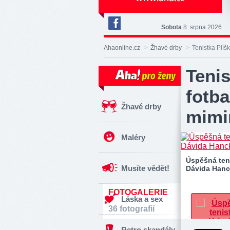
Sobota
8. srpna 2026
Deník
Aha!
Ahaonline.cz
>
Žhavé drby
>
Tenistka Plíš
na
Facebooku
Tenis
fotb
Žhavé drby
mimi
Maléry
Úspěšná teni
Musíte vědět!
Dávida Han
FOTOGALERIE
Láska a sex
36 fotografií
Retro skandály