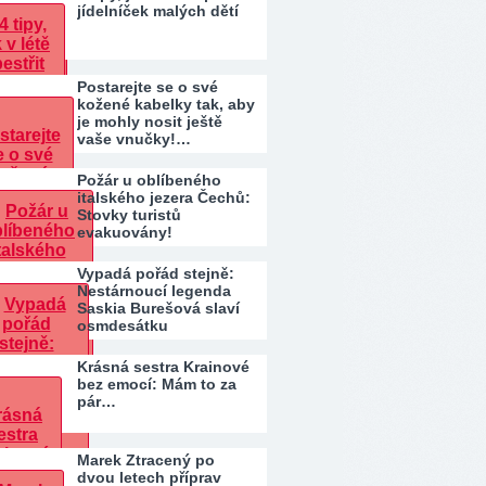
jídelníček malých dětí
Postarejte se o své
kožené kabelky tak, aby
je mohly nosit ještě
vaše vnučky!…
Požár u oblíbeného
italského jezera Čechů:
Stovky turistů
evakuovány!
Vypadá pořád stejně:
Nestárnoucí legenda
Saskia Burešová slaví
osmdesátku
Krásná sestra Krainové
bez emocí: Mám to za
pár…
Marek Ztracený po
dvou letech příprav