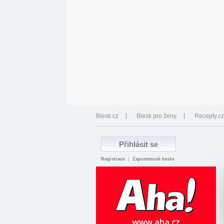
Blesk.cz
Blesk pro ženy
Recepty.cz
Registrace
|
Zapomenuté heslo