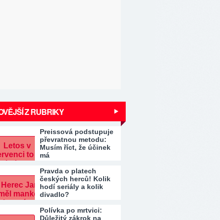
VĚJŠÍ Z RUBRIKY
Preissová podstupuje
převratnou metodu:
Musím říct, že účinek
má
Pravda o platech
českých herců! Kolik
hodí seriály a kolik
divadlo?
Polívka po mrtvici:
Důležitý zákrok na