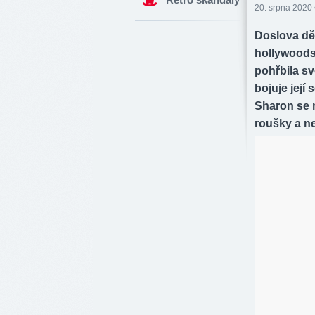
20. srpna 2020 
Doslova dě
hollywoods
pohřbila s
bojuje její
Sharon se r
roušky a n