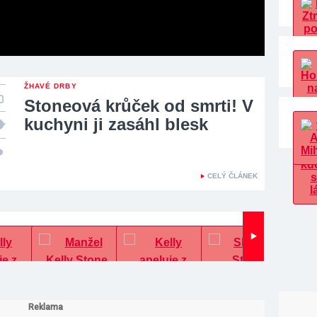
ŽHAVÉ DRBY
Stoneová krůček od smrti! V
kuchyni ji zasáhl blesk
CELÝ ČLÁNEK