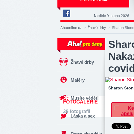
Neděle
9. srpna 2026
Deník
Aha!
Ahaonline.cz
>
Žhavé drby
>
Sharon Stoneo
na
Facebooku
Shar
Nakaz
Žhavé drby
covi
Maléry
Sharon Stone
Musíte vědět!
FOTOGALERIE
39 fotografií
Láska a sex
Retro skandály