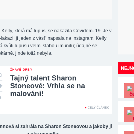
 Kelly, která má lupus, se nakazila Covidem- 19. Je v
akazil ji jeden z vás!“ napsala na Instagram. Kelly
 kvůli lupusu velmi slabou imunitu; údajně se
ékárně, jinde totiž nebyla.
NEJNO
ŽHAVÉ DRBY
Tajný talent Sharon
Stoneové: Vrhla se na
malování!
CELÝ ČLÁNEK
nnová si zahrála na Sharon Stoneovou a jakoby jí
z oka vypadla: