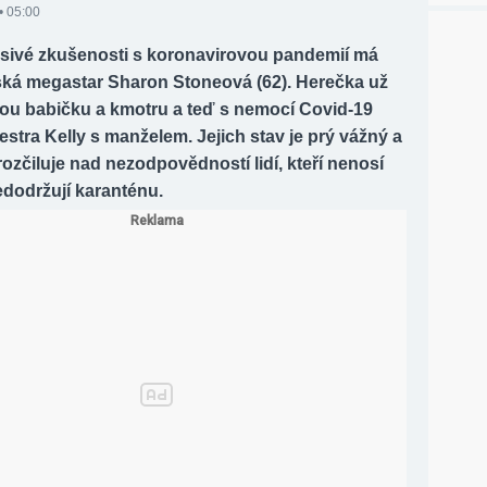
• 05:00
sivé zkušenosti s koronavirovou pandemií má
ká megastar Sharon Stoneová (62). Herečka už
vou babičku a kmotru a teď s nemocí Covid-19
 sestra Kelly s manželem. Jejich stav je prý vážný a
ozčiluje nad nezodpovědností lidí, kteří nenosí
edodržují karanténu.