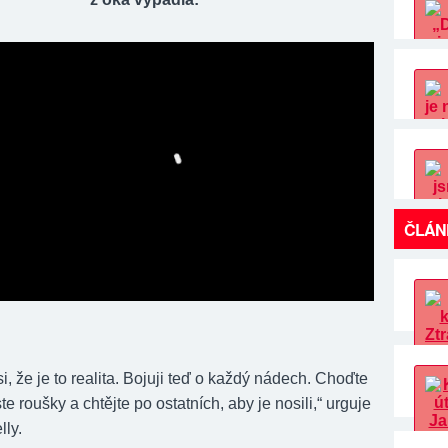
ČLÁN
, že je to realita. Bojuji teď o každý nádech. Choďte
ste roušky a chtějte po ostatních, aby je nosili,“ urguje
lly.