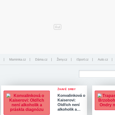
Maminka.cz
Dáma.cz
Ženy.cz
iSport.cz
Auto.cz
ŽHAVÉ DRBY
Konvalinková o
Kaiserovi:
Oldřich není
alkoholik a…