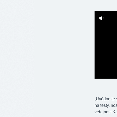
„Uvědomte si
na testy, no
veřejnost Ke