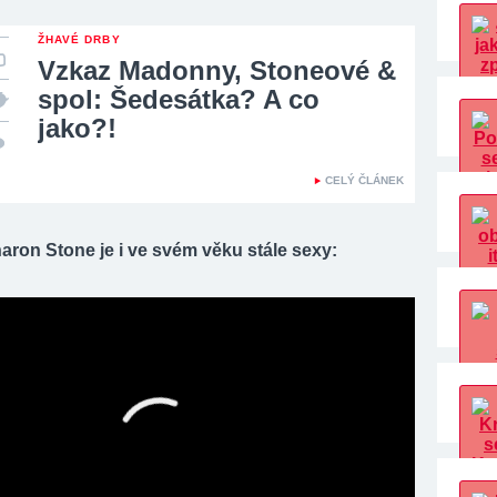
ŽHAVÉ DRBY
Vzkaz Madonny, Stoneové &
spol: Šedesátka? A co
jako?!
CELÝ ČLÁNEK
ron Stone je i ve svém věku stále sexy: