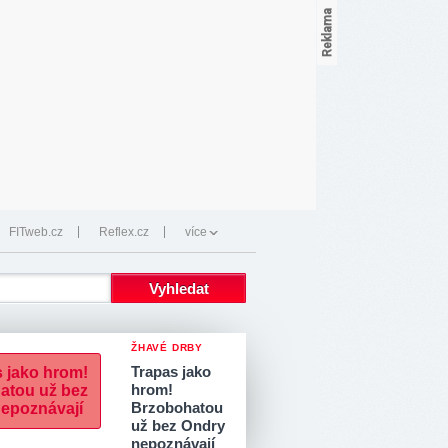
FITweb.cz
Reflex.cz
více
ŽHAVÉ DRBY
Trapas jako
hrom!
Brzobohatou
už bez Ondry
nepoznávají