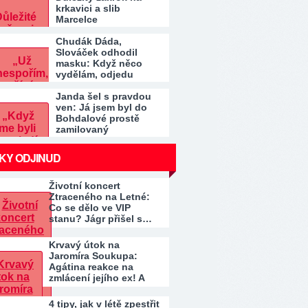
krkavici a slib
Marcelce
Chudák Dáda,
Slováček odhodil
masku: Když něco
vydělám, odjedu
Janda šel s pravdou
ven: Já jsem byl do
Bohdalové prostě
zamilovaný
KY ODJINUD
Životní koncert
Ztraceného na Letné:
Co se dělo ve VIP
stanu? Jágr přišel s…
Krvavý útok na
Jaromíra Soukupa:
Agátina reakce na
zmlácení jejího ex! A
co…
4 tipy, jak v létě zpestřit