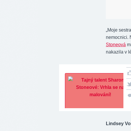
„Moje sestra
nemocnici. N
Stoneová
má
nakazila v l
Lindsey Vo