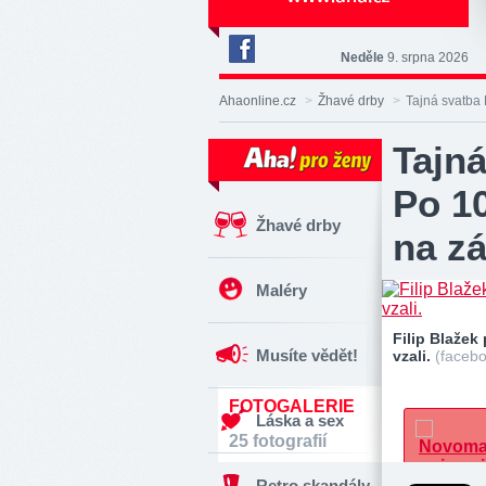
Neděle
9. srpna 2026
Deník
Aha!
Ahaonline.cz
>
Žhavé drby
>
Tajná svatba 
na
Facebooku
Tajná
Po 10
Žhavé drby
na z
Maléry
Filip Blažek
Musíte vědět!
vzali.
(faceb
FOTOGALERIE
Láska a sex
25 fotografií
Retro skandály