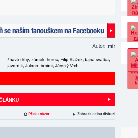
naším fanouškem na Facebooku!
Autor:
mir
,
,
,
,
,
žhavé drby
zámek
herec
Filip Blažek
tajná svatba
,
,
javorník
Jolana Ibraimi
Jánský Vrch
 ČLÁNKU
Přidat názor
Zobrazit celou diskuzi