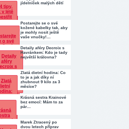
jídelníček malých dětí
Postarejte se o své
kožené kabelky tak, aby
je mohly nosit ještě
vaše vnučky!…
Detaily aféry Decroix s
Havránkem: Kdo je tady
největší královna?
Zlatá dietní hodina: Co
to je a jak díky ní
zhubnout 9 kilo za 3
měsíce?
Krásná sestra Krainové
bez emocí: Mám to za
pár…
Marek Ztracený po
dvou letech příprav