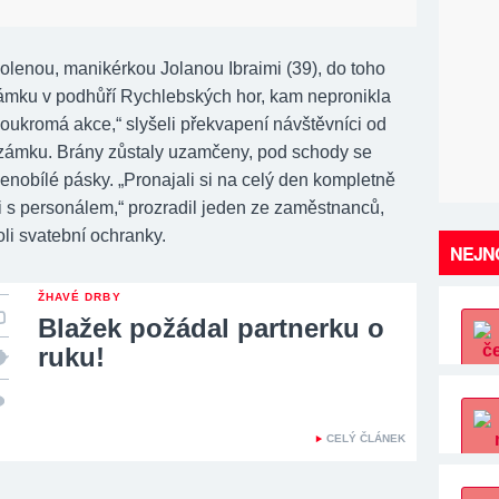
olenou, manikérkou Jolanou Ibraimi (39), do toho
zámku v podhůří Rychlebských hor, kam nepronikla
Soukromá akce,“ slyšeli překvapení návštěvníci od
zámku. Brány zůstaly uzamčeny, pod schody se
enobílé pásky. „Pronajali si na celý den kompletně
i s personálem,“ prozradil jeden ze zaměstnanců,
roli svatební ochranky.
NEJNO
ŽHAVÉ DRBY
Blažek požádal partnerku o
ruku!
CELÝ ČLÁNEK