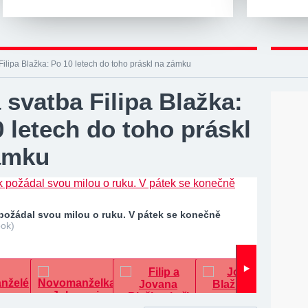
Filipa Blažka: Po 10 letech do toho práskl na zámku
 svatba Filipa Blažka:
 letech do toho práskl
ámku
 požádal svou milou o ruku. V pátek se konečně
ook)