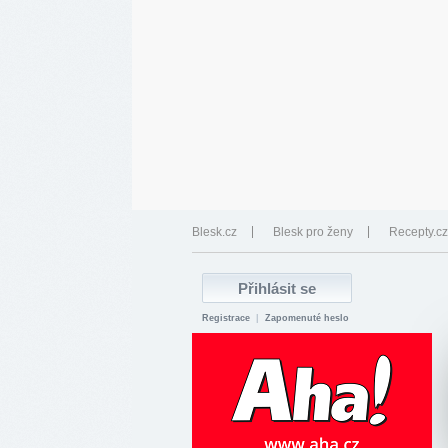
Blesk.cz
Blesk pro ženy
Recepty.cz
Registrace
|
Zapomenuté heslo