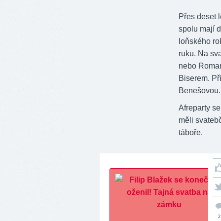
Přes deset l
spolu mají d
loňského ro
ruku. Na sv
nebo Roman 
Biserem. Při
Benešovou.
Afreparty se
měli svateb
táboře.
2