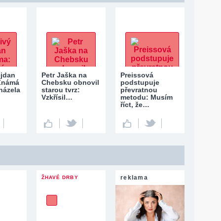
ejdan
Petr Jaška na
Preissová
 Známá
Chebsku obnovil
podstupuje
házela
starou tvrz:
převratnou
Vzkřísil…
metodu: Musím
říct, že…
reklama
ŽHAVÉ DRBY