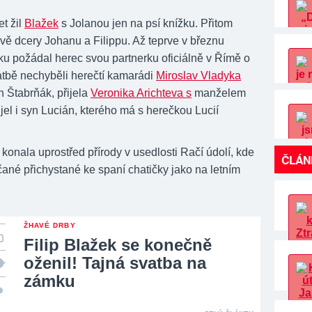
et žil
Blažek
s Jolanou jen na psí knížku. Přitom
vě dcery Johanu a Filippu. Až teprve v březnu
ku požádal herec svou partnerku oficiálně v Římě o
atbě nechyběli herečtí kamarádi
Miroslav Vladyka
Štabrňák, přijela
Veronika Arichteva s
manželem
jel i syn Lucián, kterého má s herečkou Lucií
 konala uprostřed přírody v usedlosti Račí údolí, kde
ČLÁN
čané přichystané ke spaní chatičky jako na letním
ŽHAVÉ DRBY
Filip Blažek se konečně
oženil! Tajná svatba na
zámku