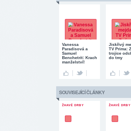
Vanessa
Jiskřivý m
Paradisová a
TV Prima:
Samuel
trojice odc
Benchetrit: Krach
do tmy
manželství!
SOUVISEJÍCÍ ČLÁNKY
ŽHAVÉ DRBY
ŽHAVÉ DRBY