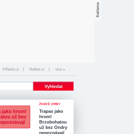
FITweb.cz
Reflex.cz
více
ŽHAVÉ DRBY
Trapas jako
hrom!
Brzobohatou
už bez Ondry
nepoznávají