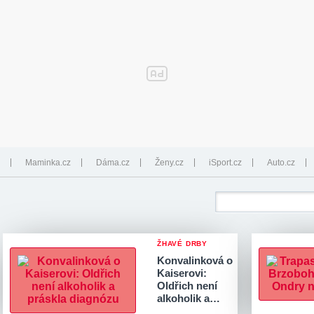
Maminka.cz
Dáma.cz
Ženy.cz
iSport.cz
Auto.cz
ŽHAVÉ DRBY
Konvalinková o
Kaiserovi:
Oldřich není
alkoholik a…