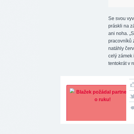
Se svou vyv
práskli na 
ani noha. „
pracovníků 
natáhly červ
celý zámek 
tentokrát v 