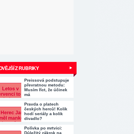
VĚJŠÍ Z RUBRIKY
Preissová podstupuje
převratnou metodu:
Musím říct, že účinek
má
Pravda o platech
českých herců! Kolik
hodí seriály a kolik
divadlo?
Polívka po mrtvici:
Důležitý zákrok na