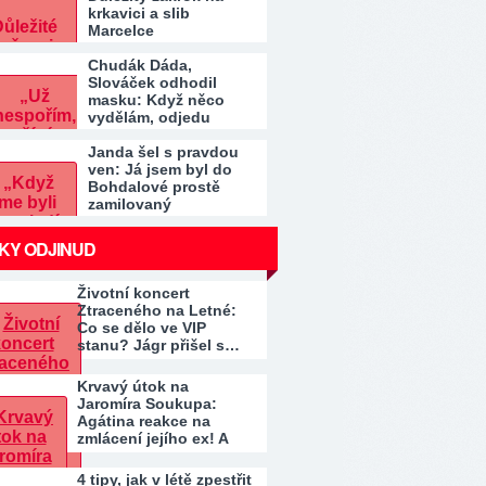
krkavici a slib
Marcelce
Chudák Dáda,
Slováček odhodil
masku: Když něco
vydělám, odjedu
Janda šel s pravdou
ven: Já jsem byl do
Bohdalové prostě
zamilovaný
KY ODJINUD
Životní koncert
Ztraceného na Letné:
Co se dělo ve VIP
stanu? Jágr přišel s…
Krvavý útok na
Jaromíra Soukupa:
Agátina reakce na
zmlácení jejího ex! A
co…
4 tipy, jak v létě zpestřit