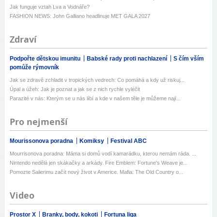
Jak funguje vztah Lva a Vodnáře?
FASHION NEWS: John Galliano headlinuje MET GALA 2027
Zdraví
Podpořte dětskou imunitu
Babské rady proti nachlazení
S čím vším
pomůže rýmovník
Jak se zdravě zchladit v tropických vedrech: Co pomáhá a kdy už riskuj...
Úpal a úžeh: Jak je poznat a jak se z nich rychle vyléčit
Parazité v nás: Kterým se u nás líbí a kde v našem těle je můžeme nají...
Pro nejmenší
Mourissonova poradna
Komiksy
Festival ABC
Mourrisonova poradna: Máma si domů vodí kamarádku, kterou nemám ráda. ...
Nintendo nedělá jen skákačky a arkády. Fire Emblem: Fortune's Weave je...
Pomozte Salierimu začít nový život v Americe. Mafia: The Old Country o...
Video
Prostor X
Branky, body, kokoti
Fortuna liga