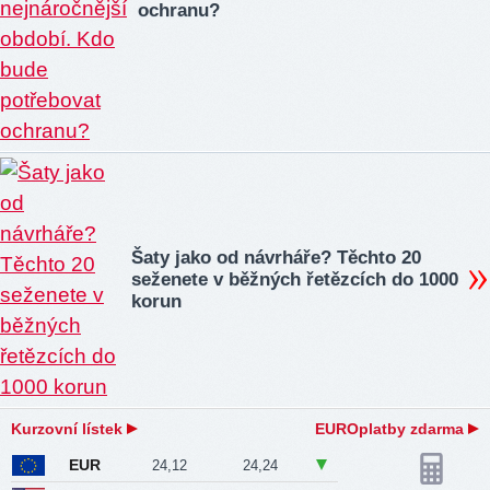
ochranu?
Šaty jako od návrháře? Těchto 20
seženete v běžných řetězcích do 1000
korun
Kurzovní lístek
EUROplatby zdarma
EUR
24,12
24,24