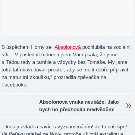
S úspěchem Horny se
Absolonová
pochlubila na sociální
síti. „ V posledních dnech jsem Vám psala, že jsme
s Tádou tady a tamhle a vždycky bez Tomáše. My jsme
totiž tatínkovi dávali prostor, aby se mohl dobře připravit
na maturitní zkoušku,“ prozradila zpěvačka na
Facebooku.
Absolonová vnuka neukáže: Jako
bych ho předhodila medvědům!
„Dnes ji zvládl a navíc s vyznamenáním! Je to náš šprt!
Ve třeťáku odešel ze školy, protože už hrál extraligu a