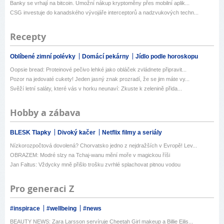
Banky se vrhají na bitcoin. Umožní nákup kryptoměny přes mobilní aplik...
CSG investuje do kanadského vývojáře interceptorů a nadzvukových techn...
Recepty
Oblíbené zimní polévky
Domácí pekárny
Jídlo podle horoskopu
Oopsie bread: Proteinové pečivo lehké jako obláček zvládnete připravit...
Pozor na jedovaté cukety! Jeden jasný znak prozradí, že se jim máte vy...
Svěží letní saláty, které vás v horku neunaví: Zkuste k zelenině přida...
Hobby a zábava
BLESK Tlapky
Divoký kačer
Netflix filmy a seriály
Nízkorozpočtová dovolená? Chorvatsko jedno z nejdražších v Evropě! Lev...
OBRAZEM: Modré slzy na Tchaj-wanu mění moře v magickou říši
Jan Faltus: Vždycky mně přišlo trošku zvrhlé splachovat pitnou vodou
Pro generaci Z
#inspirace
#wellbeing
#news
BEAUTY NEWS: Zara Larsson servíruje Cheetah Girl makeup a Billie Eilis...