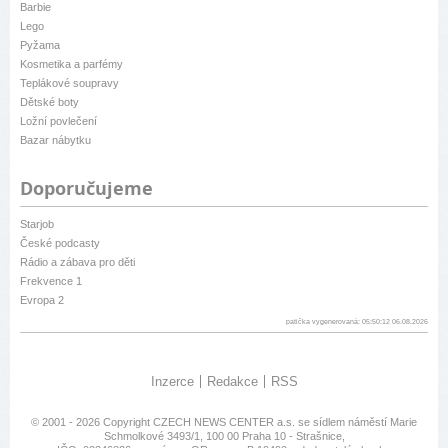
Barbie
Lego
Pyžama
Kosmetika a parfémy
Teplákové soupravy
Dětské boty
Ložní povlečení
Bazar nábytku
Doporučujeme
Starjob
České podcasty
Rádio a zábava pro děti
Frekvence 1
Evropa 2
patička vygenerovaná: 05:50:12 06.08.2026
Inzerce
Redakce
RSS
© 2001 - 2026 Copyright
CZECH NEWS CENTER a.s.
se sídlem náměstí Marie
Schmolkové 3493/1, 100 00 Praha 10 - Strašnice,