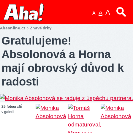
A
A
A
Ahaonline.cz
Žhavé drby
Gratulujeme!
Absolonová a Horna
mají obrovský důvod k
radosti
25 fotografií
v galerii