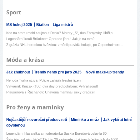
Sport
MS hokej 2025
Biatlon
Liga mistrů
Kdo na startu mohl zaujmout Deniu? Motory „S“, duo Zbrojovky i lídři p...
Legendární kouč Brückner: Operace jícnu! Jak je na tom?
Z grázla NHL hereckou hvězdou: změnil pravidla hokeje, po Oppenheimero...
Móda a krása
Jak zhubnout
Trendy nehty pro jaro 2025
Nové make-up trendy
Nehoda Turka ožívá: Policie zahájila trestní řízení!
Výtvarník Knížák (†86) dva dny před pohřbem: Vyhrál soud!
Pfauserová z Řachandy: Unavená mamina i sexy dračice!
Pro ženy a maminky
Nejčastější novoroční předsevzetí
Miminko a mráz
Jak vybírat letní
dovolenou
Legendární hlasatelka a moderátorka Saskia Burešová oslavila 80!
Šaty jako od návrháře? Těchto 20 seženete v běžných řetězcích do 1000 ...