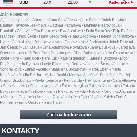
USD
20,9
21,08
Kalkulačka
Známé celebrity
Agáta Hanychová
•
Anna K.
•
Anna Slováčková
•
Artur Štaidl
•
Bolek Polívka
•
Dagmar Havlová-Veškrnová
•
Dagmar Patrasová
•
Daniela Písařovicová
•
Dominika Gottová
•
Eva Burešová
•
Eva Samková
•
Felix Slováček
•
Filip Blažek
•
František Ringo Čech
•
Hana Gregorová
•
Hana Zagorová
•
Helena Vondráčková
•
Hynek Čermák
•
Iva Kubelková
•
Ivana Gottová
•
Iveta Bartošová
•
Jakub Prachař
•
Jan Čenský
•
Jan Kraus
•
Jana Adamcová Nováková
•
Jana Boušková
•
Jaroslava
Obermaierová
•
Jiří Bartoška
•
Jiří Krampol
•
Jiřina Bohdalová
•
Jitka Čvančarová
•
Josef Kokta
•
Karel Gott
•
Karel Šíp
•
Kate Middleton
•
Kateřina Brožová
•
Libor
Bouček
•
Linda Rybová
•
Lucie Bílá
•
Lucie Borhyová
•
Lucie Šafářová
•
Lucie
Vondráčková
•
Lukáš Vaculík
•
Mahulena Bočanová
•
Marek Eben
•
Marta
Kubišová
•
Martin Dejdar
•
Michal David
•
Monika Marešová-Poslušná
•
Ondřej
Gregor Brzobohatý
•
Pavla Tomicová
•
Petr Janda
•
Rey Koranteng
•
Sára Affašová
•
Sara Sandeva
•
Simona Krainová
•
Štefan Margita
•
Taťána Kuchařová
•
Tatiana
Dyková
•
Tereza Kostková
•
Tomáš Plekanec
•
Václav Neckář
•
Veronika Arichteva
•
Veronika Gajerová
•
Veronika Žilková
•
Vojtěch Dyk
•
Vojtěch Kotek
•
Zdeněk
Pohlreich
•
princ George
•
princ Harry
Zpět na titulní stranu
KONTAKTY