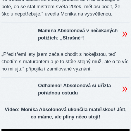
poté, co se stal mistrem světa 20tek, měl asi pocit, že
školu nepotřebuje,“ uvedla Monika na vysvětlenou.
Mamina Absolonová v nečekaných
potížích: „Strašné“!
„Před třemi lety jsem začala chodit s hokejistou, teď
chodím s maturantem a je to stále stejný muž, ale o to víc
ho miluju,“ připojila i zamilované vyznání.
Odhaleno! Absolonová si uřízla
pořádnou ostudu
Video: Monika Absolonová ukončila mateřskou! Jíst,
co máme, ale plíny něco stojí!