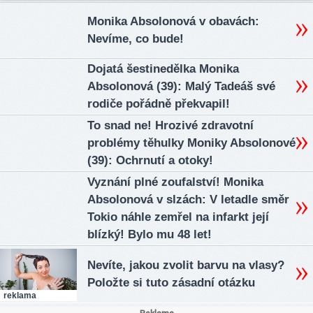
Monika Absolonová v obavách:
Nevíme, co bude!
Dojatá šestinedělka Monika
Absolonová (39): Malý Tadeáš své
rodiče pořádně překvapil!
To snad ne! Hrozivé zdravotní
problémy těhulky Moniky Absolonové
(39): Ochrnutí a otoky!
Vyznání plné zoufalství! Monika
Absolonová v slzách: V letadle směr
Tokio náhle zemřel na infarkt její
blízký! Bylo mu 48 let!
Nevíte, jakou zvolit barvu na vlasy?
Položte si tuto zásadní otázku
reklama