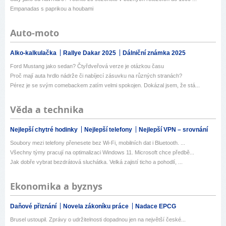
Empanadas s paprikou a houbami
Auto-moto
Alko-kalkulačka
Rallye Dakar 2025
Dálniční známka 2025
Ford Mustang jako sedan? Čtyřdveřová verze je otázkou času
Proč mají auta hrdlo nádrže či nabíjecí zásuvku na různých stranách?
Pérez je se svým comebackem zatím velmi spokojen. Dokázal jsem, že stá...
Věda a technika
Nejlepší chytré hodinky
Nejlepší telefony
Nejlepší VPN – srovnání
Soubory mezi telefony přenesete bez Wi-Fi, mobilních dat i Bluetooth. ...
Všechny týmy pracují na optimalizaci Windows 11. Microsoft chce předbě...
Jak dobře vybrat bezdrátová sluchátka. Velká zajistí ticho a pohodlí, ...
Ekonomika a byznys
Daňové přiznání
Novela zákoníku práce
Nadace EPCG
Brusel ustoupil. Zprávy o udržitelnosti dopadnou jen na největší české...