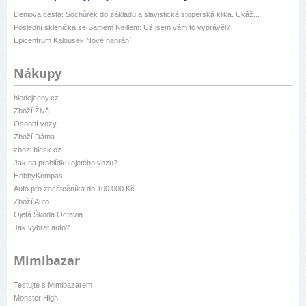
Deniova cesta: Sochůrek do základu a slávistická stoperská klika. Ukáž...
Poslední sklenička se Samem Neillem: Už jsem vám to vyprávěl?
Epicentrum Kalousek Nové nahrání
Nákupy
hledejceny.cz
Zboží Živě
Osobní vozy
Zboží Dáma
zbozi.blesk.cz
Jak na prohlídku ojetého vozu?
HobbyKompas
Auto pro začátečníka do 100 000 Kč
Zboží Auto
Ojetá Škoda Octavia
Jak vybrat auto?
Mimibazar
Testujte s Mimibazarem
Monster High