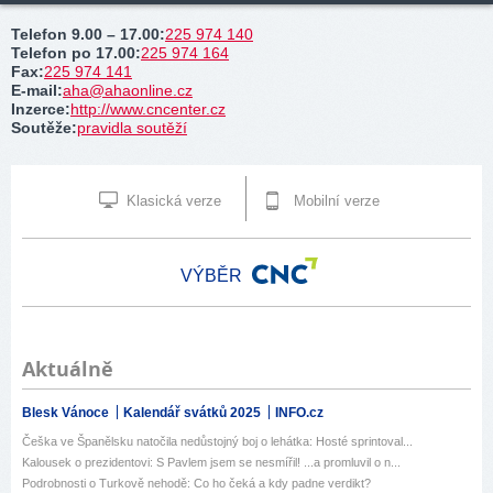
Telefon 9.00 – 17.00
:
225 974 140
Telefon po 17.00
:
225 974 164
Fax
:
225 974 141
E-mail
:
aha@ahaonline.cz
Inzerce
:
http://www.cncenter.cz
Soutěže
:
pravidla soutěží
Klasická verze
Mobilní verze
VÝBĚR
Aktuálně
Blesk Vánoce
Kalendář svátků 2025
INFO.cz
Češka ve Španělsku natočila nedůstojný boj o lehátka: Hosté sprintoval...
Kalousek o prezidentovi: S Pavlem jsem se nesmířil! ...a promluvil o n...
Podrobnosti o Turkově nehodě: Co ho čeká a kdy padne verdikt?