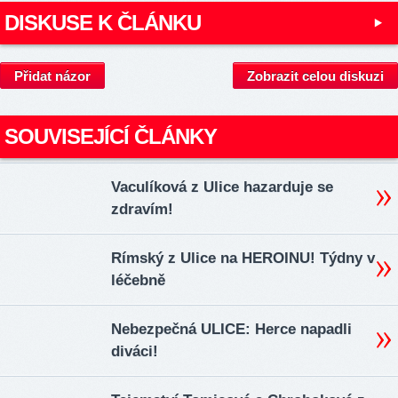
DISKUSE K ČLÁNKU
Přidat názor
Zobrazit celou diskuzi
SOUVISEJÍCÍ ČLÁNKY
Vaculíková z Ulice hazarduje se
zdravím!
Rímský z Ulice na HEROINU! Týdny v
léčebně
Nebezpečná ULICE: Herce napadli
diváci!