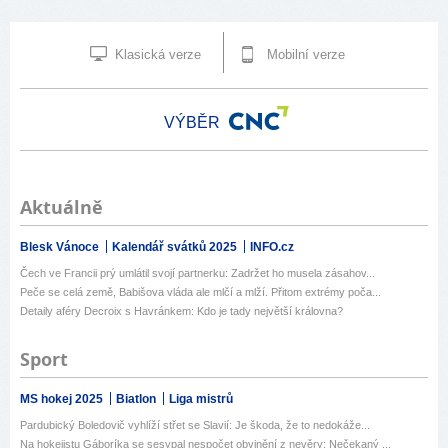
Klasická verze
Mobilní verze
VÝBĚR
Aktuálně
Blesk Vánoce
Kalendář svátků 2025
INFO.cz
Čech ve Francii prý umlátil svojí partnerku: Zadržet ho musela zásahov...
Peče se celá země, Babišova vláda ale mlčí a mlží. Přitom extrémy poča...
Detaily aféry Decroix s Havránkem: Kdo je tady největší královna?
Sport
MS hokej 2025
Biatlon
Liga mistrů
Pardubický Boledovič vyhlíží střet se Slavií: Je škoda, že to nedokáže...
Na hokejistu Gáboríka se sesypal nespočet obvinění z nevěry: Nečekaný ...