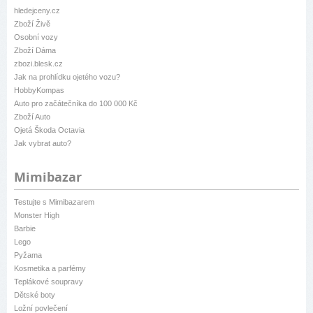
hledejceny.cz
Zboží Živě
Osobní vozy
Zboží Dáma
zbozi.blesk.cz
Jak na prohlídku ojetého vozu?
HobbyKompas
Auto pro začátečníka do 100 000 Kč
Zboží Auto
Ojetá Škoda Octavia
Jak vybrat auto?
Mimibazar
Testujte s Mimibazarem
Monster High
Barbie
Lego
Pyžama
Kosmetika a parfémy
Teplákové soupravy
Dětské boty
Ložní povlečení