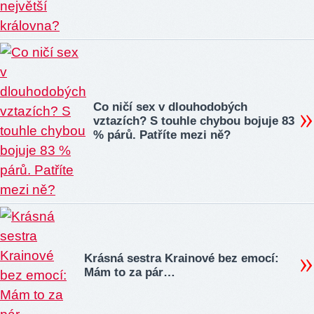
Co ničí sex v dlouhodobých
vztazích? S touhle chybou bojuje 83
% párů. Patříte mezi ně?
Krásná sestra Krainové bez emocí:
Mám to za pár…