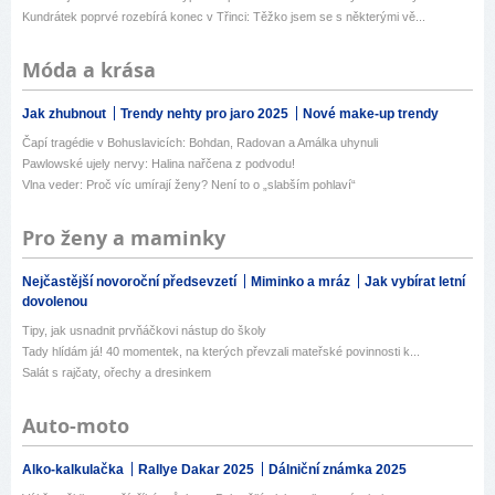
Kundrátek poprvé rozebírá konec v Třinci: Těžko jsem se s některými vě...
Móda a krása
Jak zhubnout
Trendy nehty pro jaro 2025
Nové make-up trendy
Čapí tragédie v Bohuslavicích: Bohdan, Radovan a Amálka uhynuli
Pawlowské ujely nervy: Halina nařčena z podvodu!
Vlna veder: Proč víc umírají ženy? Není to o „slabším pohlaví“
Pro ženy a maminky
Nejčastější novoroční předsevzetí
Miminko a mráz
Jak vybírat letní
dovolenou
Tipy, jak usnadnit prvňáčkovi nástup do školy
Tady hlídám já! 40 momentek, na kterých převzali mateřské povinnosti k...
Salát s rajčaty, ořechy a dresinkem
Auto-moto
Alko-kalkulačka
Rallye Dakar 2025
Dálniční známka 2025