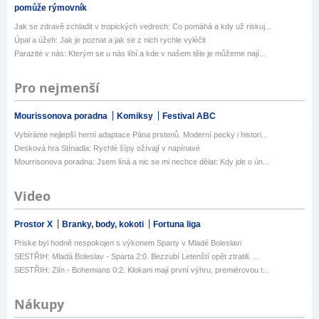
pomůže rýmovník
Jak se zdravě zchladit v tropických vedrech: Co pomáhá a kdy už riskuj...
Úpal a úžeh: Jak je poznat a jak se z nich rychle vyléčit
Parazité v nás: Kterým se u nás líbí a kde v našem těle je můžeme nají...
Pro nejmenší
Mourissonova poradna
Komiksy
Festival ABC
Vybíráme nejlepší herní adaptace Pána prstenů. Moderní pecky i histori...
Desková hra Stínadla: Rychlé šípy ožívají v napínavé
Mourrisonova poradna: Jsem líná a nic se mi nechce dělat: Kdy jde o ún...
Video
Prostor X
Branky, body, kokoti
Fortuna liga
Priske byl hodně nespokojen s výkonem Sparty v Mladé Boleslavi
SESTŘIH: Mladá Boleslav - Sparta 2:0. Bezzubí Letenští opět ztratili. ...
SESTŘIH: Zlín - Bohemians 0:2. Klokani mají první výhru, premiérovou t...
Nákupy