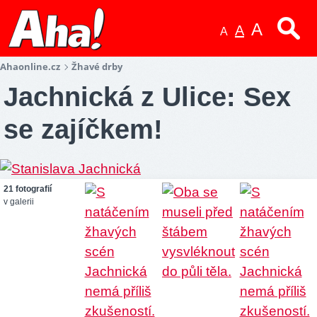
A
A
A
Ahaonline.cz
Žhavé drby
Jachnická z Ulice: Sex
se zajíčkem!
21 fotografií
v galerii