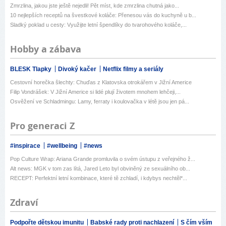
Zmrzlina, jakou jste ještě nejedli! Pět míst, kde zmrzlina chutná jako...
10 nejlepších receptů na švestkové koláče: Přenesou vás do kuchyně u b...
Sladký poklad u cesty: Využijte letní špendlíky do tvarohového koláče,...
Hobby a zábava
BLESK Tlapky
Divoký kačer
Netflix filmy a seriály
Cestovní horečka šlechty: Chuďas z Klatovska otrokářem v Jižní Americe
Filip Vondrášek: V Jižní Americe si lidé plují životem mnohem lehčeji,...
Osvěžení ve Schladmingu: Lamy, ferraty i koulovačka v létě jsou jen pá...
Pro generaci Z
#inspirace
#wellbeing
#news
Pop Culture Wrap: Ariana Grande promluvila o svém ústupu z veřejného ž...
Alt news: MGK v tom zas lítá, Jared Leto byl obviněný ze sexuálního ob...
RECEPT: Perfektní letní kombinace, které tě zchladí, i kdybys nechtěl*...
Zdraví
Podpořte dětskou imunitu
Babské rady proti nachlazení
S čím vším