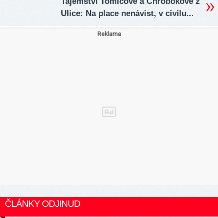
Tajemství Tomicové a Chrobokové z
Ulice: Na place nenávist, v civilu...
ČLÁNKY ODJINUD