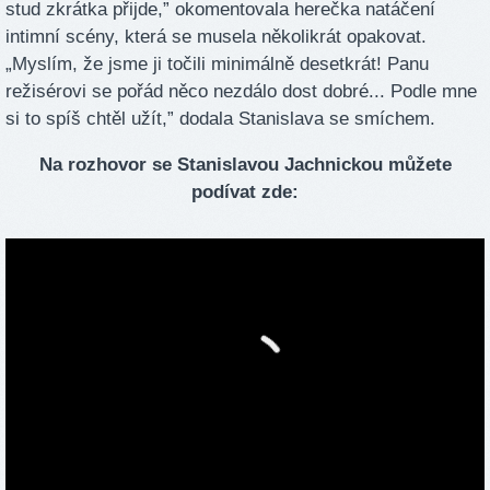
stud zkrátka přijde,” okomentovala herečka natáčení
intimní scény, která se musela několikrát opakovat.
„Myslím, že jsme ji točili minimálně desetkrát! Panu
režisérovi se pořád něco nezdálo dost dobré... Podle mne
si to spíš chtěl užít,” dodala Stanislava se smíchem.
Na rozhovor se Stanislavou Jachnickou můžete
podívat zde: