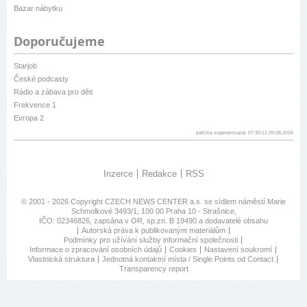
Bazar nábytku
Doporučujeme
Starjob
České podcasty
Rádio a zábava pro děti
Frekvence 1
Evropa 2
patička vygenerovaná: 07:30:12 09.08.2026
Inzerce
Redakce
RSS
© 2001 - 2026 Copyright
CZECH NEWS CENTER a.s.
se sídlem náměstí Marie
Schmolkové 3493/1, 100 00 Praha 10 - Strašnice,
IČO: 02346826, zapsána v OR, sp.zn. B 19490 a dodavatelé obsahu
Autorská práva k publikovaným materiálům
Podmínky pro užívání služby informační společnosti
Informace o zpracování osobních údajů
Cookies
Nastavení soukromí
Vlastnická struktura
Jednotná kontaktní místa / Single Points od Contact
Transparency report