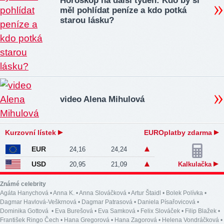
Horoskop na další týden: Kdo by si
měl pohlídat peníze a kdo potká
starou lásku?
video Alena Mihulová
Kurzovní lístek
EUROplatby zdarma
EUR
24,16
24,24
USD
20,95
21,09
Kalkulačka
Známé celebrity
Agáta Hanychová
•
Anna K.
•
Anna Slováčková
•
Artur Štaidl
•
Bolek Polívka
•
Dagmar Havlová-Veškrnová
•
Dagmar Patrasová
•
Daniela Písařovicová
•
Dominika Gottová
•
Eva Burešová
•
Eva Samková
•
Felix Slováček
•
Filip Blažek
•
František Ringo Čech
•
Hana Gregorová
•
Hana Zagorová
•
Helena Vondráčková
•