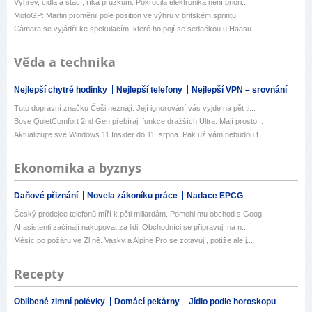
Výhřev, čidla a stačí, říká průzkum. Pokročilá elektronika není priori...
MotoGP: Martin proměnil pole position ve výhru v britském sprintu
Câmara se vyjádřil ke spekulacím, které ho pojí se sedačkou u Haasu
Věda a technika
Nejlepší chytré hodinky
Nejlepší telefony
Nejlepší VPN – srovnání
Tuto dopravní značku Češi neznají. Její ignorování vás vyjde na pět ti...
Bose QuietComfort 2nd Gen přebírají funkce dražších Ultra. Mají prosto...
Aktualizujte své Windows 11 Insider do 11. srpna. Pak už vám nebudou f...
Ekonomika a byznys
Daňové přiznání
Novela zákoníku práce
Nadace EPCG
Český prodejce telefonů míří k pěti miliardám. Pomohl mu obchod s Goog...
AI asistenti začínají nakupovat za lidi. Obchodníci se připravují na n...
Měsíc po požáru ve Zlíně. Vasky a Alpine Pro se zotavují, potíže ale j...
Recepty
Oblíbené zimní polévky
Domácí pekárny
Jídlo podle horoskopu