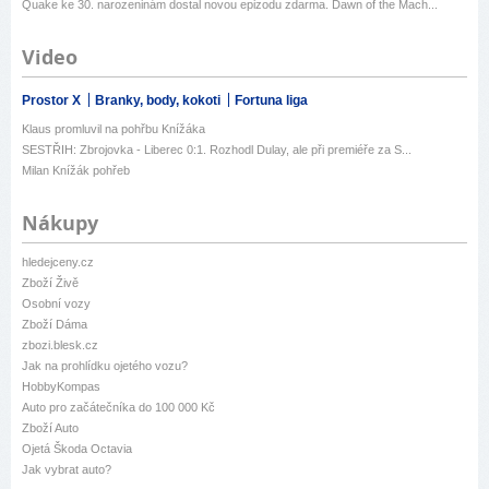
Quake ke 30. narozeninám dostal novou epizodu zdarma. Dawn of the Mach...
Video
Prostor X
Branky, body, kokoti
Fortuna liga
Klaus promluvil na pohřbu Knížáka
SESTŘIH: Zbrojovka - Liberec 0:1. Rozhodl Dulay, ale při premiéře za S...
Milan Knížák pohřeb
Nákupy
hledejceny.cz
Zboží Živě
Osobní vozy
Zboží Dáma
zbozi.blesk.cz
Jak na prohlídku ojetého vozu?
HobbyKompas
Auto pro začátečníka do 100 000 Kč
Zboží Auto
Ojetá Škoda Octavia
Jak vybrat auto?