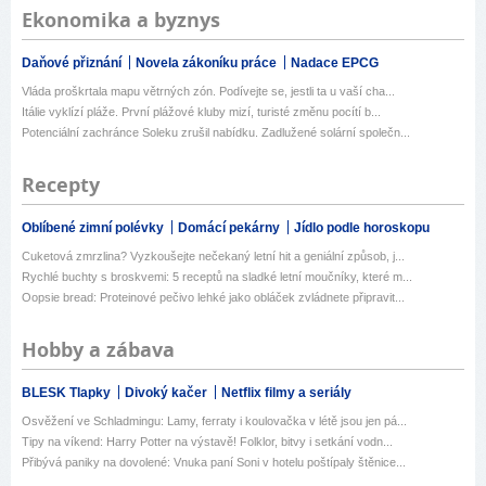
Ekonomika a byznys
Daňové přiznání
Novela zákoníku práce
Nadace EPCG
Vláda proškrtala mapu větrných zón. Podívejte se, jestli ta u vaší cha...
Itálie vyklízí pláže. První plážové kluby mizí, turisté změnu pocítí b...
Potenciální zachránce Soleku zrušil nabídku. Zadlužené solární společn...
Recepty
Oblíbené zimní polévky
Domácí pekárny
Jídlo podle horoskopu
Cuketová zmrzlina? Vyzkoušejte nečekaný letní hit a geniální způsob, j...
Rychlé buchty s broskvemi: 5 receptů na sladké letní moučníky, které m...
Oopsie bread: Proteinové pečivo lehké jako obláček zvládnete připravit...
Hobby a zábava
BLESK Tlapky
Divoký kačer
Netflix filmy a seriály
Osvěžení ve Schladmingu: Lamy, ferraty i koulovačka v létě jsou jen pá...
Tipy na víkend: Harry Potter na výstavě! Folklor, bitvy i setkání vodn...
Přibývá paniky na dovolené: Vnuka paní Soni v hotelu poštípaly štěnice...