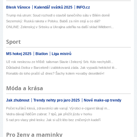
Blesk Vánoce
Kalendář svátků 2025
INFO.cz
Trump má utrum: Soud rozhodl o stavbě tanečního sálu v Bílém domě
Sezemský: Ruská raketa v Polsku. Babiš za ním stojí a co dál?
ONLINE: Zelenskyj v Srbsku a Ukrajina udeřila na další sklad Wildberri...
Sport
MS hokej 2025
Biatlon
Liga mistrů
Už rok neslezou ze hřiště: talisman Slavie i železný Srb. Kdo nechyběl...
Důkladná čistka v Barceloně i zablokovaná záda. Jak vypadá hektické lé...
Ronaldo do toho praští už dnes? Šachy kolem »svatby desetiletí«!
Móda a krása
Jak zhubnout
Trendy nehty pro jaro 2025
Nové make-up trendy
Počet kuřáků klesá, zdravotníci ale varují: Výrobci e-cigaret lákají m...
Vedra dávají řidičům zabrat: 7 tipů, jak přežít jízdu v horku
5 rad pro vlasy plné lesku: Jak si užít léto bez zničených kadeří
Pro ženy a maminky