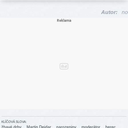
Autor:
no
KLÍČOVÁ SLOVA:
žhavé drby
Martin Dejdar
narozeniny
moderátor
herec