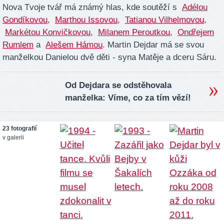
Nova Tvoje tvář má známý hlas, kde soutěží s
Adélou
Gondíkovou
,
Marthou Issovou
,
Tatianou Vilhelmovou
,
Markétou Konvičkovou
,
Milanem Peroutkou
,
Ondřejem
Rumlem
a
Alešem Hámou
. Martin Dejdar má se svou
manželkou Danielou dvě děti - syna Matěje a dceru Sáru.
Od Dejdara se odstěhovala
manželka: Víme, co za tím vězí!
23 fotografií
v galerii