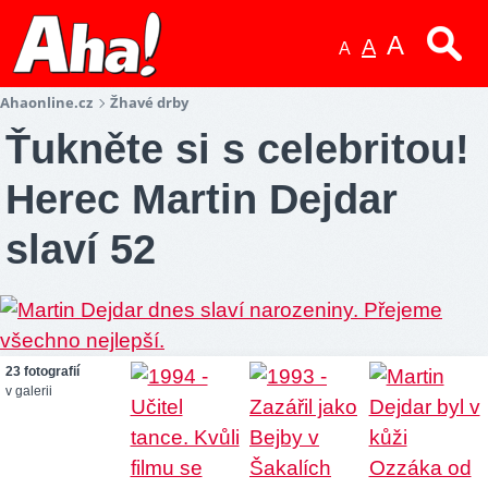
A
A
A
Ahaonline.cz
Žhavé drby
Ťukněte si s celebritou!
Herec Martin Dejdar
slaví 52
23 fotografií
v galerii