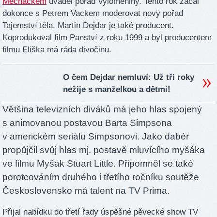
Měcháčkem
uváděl pořad Vylomeniny. Tento rok začal
dokonce s Petrem Vackem moderovat nový pořad
Tajemství těla. Martin Dejdar je také producent.
Koprodukoval film Panství z roku 1999 a byl producentem
filmu Eliška má ráda divočinu.
O čem Dejdar nemluví: Už tři roky
nežije s manželkou a dětmi!
Většina televizních diváků má jeho hlas spojený
s animovanou postavou Barta Simpsona
v americkém seriálu Simpsonovi. Jako dabér
propůjčil svůj hlas mj. postavě mluvícího myšáka
ve filmu Myšák Stuart Little. Připomněl se také
porotcováním druhého i třetího ročníku soutěže
Československo má talent na TV Prima.
Přijal nabídku do třetí řady úspěšné pěvecké show TV