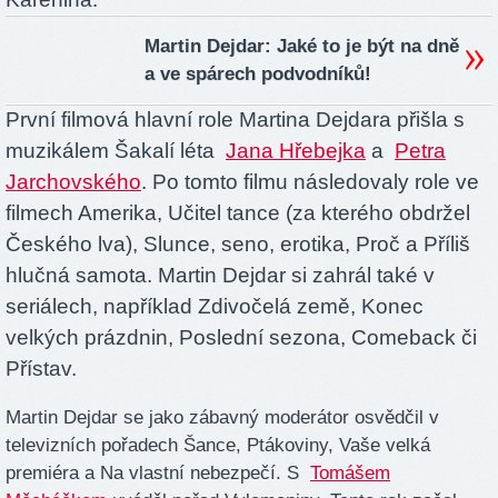
Martin Dejdar: Jaké to je být na dně
a ve spárech podvodníků!
První filmová hlavní role Martina Dejdara přišla s
muzikálem Šakalí léta
Jana Hřebejka
a
Petra
Jarchovského
. Po tomto filmu následovaly role ve
filmech Amerika, Učitel tance (za kterého obdržel
Českého lva), Slunce, seno, erotika, Proč a Příliš
hlučná samota. Martin Dejdar si zahrál také v
seriálech, například Zdivočelá země, Konec
velkých prázdnin, Poslední sezona, Comeback či
Přístav.
Martin Dejdar se jako zábavný moderátor osvědčil v
televizních pořadech Šance, Ptákoviny, Vaše velká
premiéra a Na vlastní nebezpečí. S
Tomášem