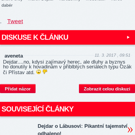
dabér
.
Tweet
DISKUSE K ČLÁNKU
11. 3. 2017 , 09:51
aveneta
Dejdar....no, kdysi zajímavý herec, ale dluhy a byznys
ho donutily k hovadinám v přiblblých seriálech typu Ozák
či Přístav atd.
Přidat názor
Zobrazit celou diskuzi
SOUVISEJÍCÍ ČLÁNKY
Dejdar o Lábusovi: Pikantní tajemství
odhaleno!