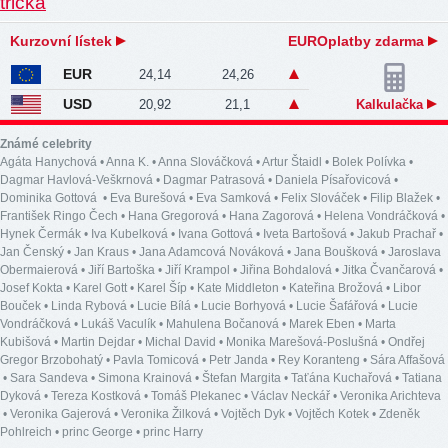
Kurzovní lístek
EUROplatby zdarma
EUR
24,14
24,26
USD
20,92
21,1
Kalkulačka
Známé celebrity
Agáta Hanychová
•
Anna K.
•
Anna Slováčková
•
Artur Štaidl
•
Bolek Polívka
•
Dagmar Havlová-Veškrnová
•
Dagmar Patrasová
•
Daniela Písařovicová
•
Dominika Gottová
•
Eva Burešová
•
Eva Samková
•
Felix Slováček
•
Filip Blažek
•
František Ringo Čech
•
Hana Gregorová
•
Hana Zagorová
•
Helena Vondráčková
•
Hynek Čermák
•
Iva Kubelková
•
Ivana Gottová
•
Iveta Bartošová
•
Jakub Prachař
•
Jan Čenský
•
Jan Kraus
•
Jana Adamcová Nováková
•
Jana Boušková
•
Jaroslava
Obermaierová
•
Jiří Bartoška
•
Jiří Krampol
•
Jiřina Bohdalová
•
Jitka Čvančarová
•
Josef Kokta
•
Karel Gott
•
Karel Šíp
•
Kate Middleton
•
Kateřina Brožová
•
Libor
Bouček
•
Linda Rybová
•
Lucie Bílá
•
Lucie Borhyová
•
Lucie Šafářová
•
Lucie
Vondráčková
•
Lukáš Vaculík
•
Mahulena Bočanová
•
Marek Eben
•
Marta
Kubišová
•
Martin Dejdar
•
Michal David
•
Monika Marešová-Poslušná
•
Ondřej
Gregor Brzobohatý
•
Pavla Tomicová
•
Petr Janda
•
Rey Koranteng
•
Sára Affašová
•
Sara Sandeva
•
Simona Krainová
•
Štefan Margita
•
Taťána Kuchařová
•
Tatiana
Dyková
•
Tereza Kostková
•
Tomáš Plekanec
•
Václav Neckář
•
Veronika Arichteva
•
Veronika Gajerová
•
Veronika Žilková
•
Vojtěch Dyk
•
Vojtěch Kotek
•
Zdeněk
Pohlreich
•
princ George
•
princ Harry