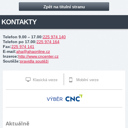
Zpět na titulní stranu
KONTAKTY
Telefon 9.00 – 17.00
:
225 974 140
Telefon po 17.00
:
225 974 164
Fax
:
225 974 141
E-mail
:
aha@ahaonline.cz
Inzerce
:
http://www.cncenter.cz
Soutěže
:
pravidla soutěží
Klasická verze
Mobilní verze
VÝBĚR
Aktuálně