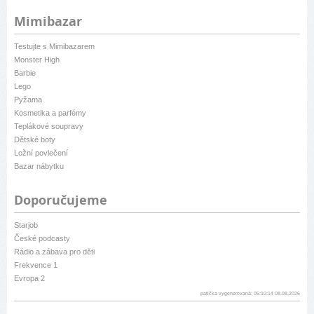
Mimibazar
Testujte s Mimibazarem
Monster High
Barbie
Lego
Pyžama
Kosmetika a parfémy
Teplákové soupravy
Dětské boty
Ložní povlečení
Bazar nábytku
Doporučujeme
Starjob
České podcasty
Rádio a zábava pro děti
Frekvence 1
Evropa 2
patička vygenerovaná: 05:10:14 08.08.2026