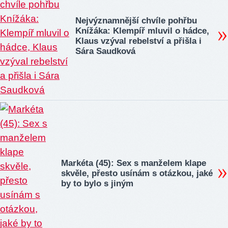
Nejvýznamnější chvíle pohřbu
Knížáka: Klempíř mluvil o hádce,
Klaus vzýval rebelství a přišla i
Sára Saudková
Markéta (45): Sex s manželem klape
skvěle, přesto usínám s otázkou, jaké
by to bylo s jiným