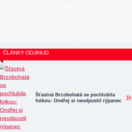
ČLÁNKY ODJINUD
Šťastná Brzobohatá se pochlubila
fotkou: Ondřej si neodpustil rýpanec