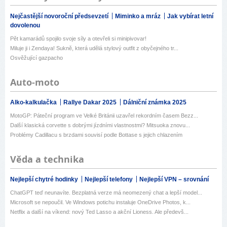
Nejčastější novoroční předsevzetí
Miminko a mráz
Jak vybírat letní
dovolenou
Pět kamarádů spojilo svoje síly a otevřeli si minipivovar!
Miluje ji i Zendaya! Sukně, která udělá stylový outfit z obyčejného tr...
Osvěžující gazpacho
Auto-moto
Alko-kalkulačka
Rallye Dakar 2025
Dálniční známka 2025
MotoGP: Páteční program ve Velké Británii uzavřel rekordním časem Bezz...
Další klasická corvette s dobrými jízdními vlastnostmi? Mitsuoka znovu...
Problémy Cadillacu s brzdami souvisí podle Bottase s jejich chlazením
Věda a technika
Nejlepší chytré hodinky
Nejlepší telefony
Nejlepší VPN – srovnání
ChatGPT teď neunavíte. Bezplatná verze má neomezený chat a lepší model...
Microsoft se nepoučil. Ve Windows potichu instaluje OneDrive Photos, k...
Netflix a další na víkend: nový Ted Lasso a akční Lioness. Ale předevš...