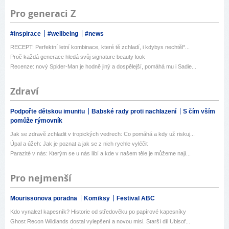
Pro generaci Z
#inspirace
#wellbeing
#news
RECEPT: Perfektní letní kombinace, které tě zchladí, i kdybys nechtěl*...
Proč každá generace hledá svůj signature beauty look
Recenze: nový Spider-Man je hodně jiný a dospělejší, pomáhá mu i Sadie...
Zdraví
Podpořte dětskou imunitu
Babské rady proti nachlazení
S čím vším
pomůže rýmovník
Jak se zdravě zchladit v tropických vedrech: Co pomáhá a kdy už riskuj...
Úpal a úžeh: Jak je poznat a jak se z nich rychle vyléčit
Parazité v nás: Kterým se u nás líbí a kde v našem těle je můžeme nají...
Pro nejmenší
Mourissonova poradna
Komiksy
Festival ABC
Kdo vynalezl kapesník? Historie od středověku po papírové kapesníky
Ghost Recon Wildlands dostal vylepšení a novou misi. Starší díl Ubisof...