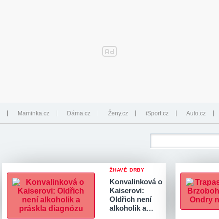
Maminka.cz
Dáma.cz
Ženy.cz
iSport.cz
Auto.cz
ŽHAVÉ DRBY
Konvalinková o
Kaiserovi:
Oldřich není
alkoholik a…