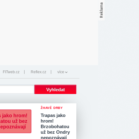
FITweb.cz
Reflex.cz
více
ŽHAVÉ DRBY
Trapas jako
hrom!
Brzobohatou
už bez Ondry
nepoznávají