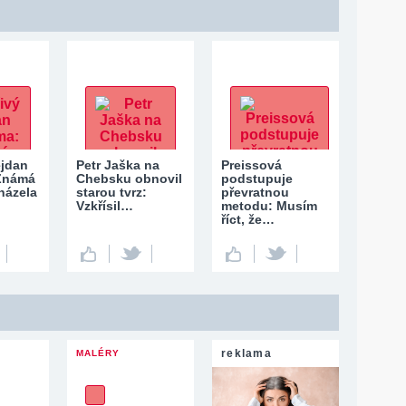
ejdan
Petr Jaška na
Preissová
 Známá
Chebsku obnovil
podstupuje
házela
starou tvrz:
převratnou
Vzkřísil…
metodu: Musím
říct, že…
reklama
MALÉRY