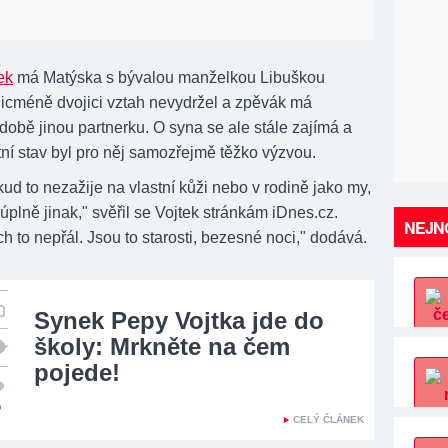
ek
má Matýska s bývalou manželkou Libuškou
nicméně dvojici vztah nevydržel a zpěvák má
době jinou partnerku. O syna se ale stále zajímá a
tní stav byl pro něj samozřejmě těžko výzvou.
ud to nezažije na vlastní kůži nebo v rodině jako my,
úplně jinak," svěřil se Vojtek stránkám iDnes.cz.
NEJNO
 to nepřál. Jsou to starosti, bezesné noci," dodává.
Synek Pepy Vojtka jde do
školy: Mrkněte na čem
pojede!
0
CELÝ ČLÁNEK