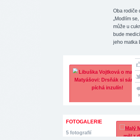
Oba rodiče 
„Modlím se, 
může u cukro
bude medicí
jeho matka
3
FOTOGALERIE
5 fotografií