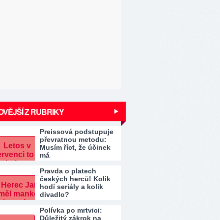
VĚJŠÍ Z RUBRIKY
Preissová podstupuje
převratnou metodu:
Musím říct, že účinek
má
Pravda o platech
českých herců! Kolik
hodí seriály a kolik
divadlo?
Polívka po mrtvici:
Důležitý zákrok na