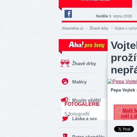
Neděle
9. srpna 2026
Deník
Aha!
Ahaonline.cz
>
Žhavé drby
>
Vojtek o syno
na
Facebooku
Vojte
prož
Žhavé drby
nepřá
Maléry
Pepa Vojtek
Musíte vědět!
FOTOGALERIE
5 fotografií
Láska a sex
Retro skandály