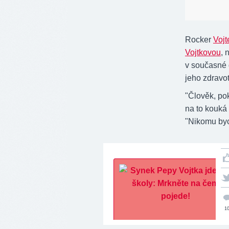
Rocker
Vojt
Vojtkovou
, 
v současné 
jeho zdravo
"Člověk, pok
na to kouká 
"Nikomu bych
1