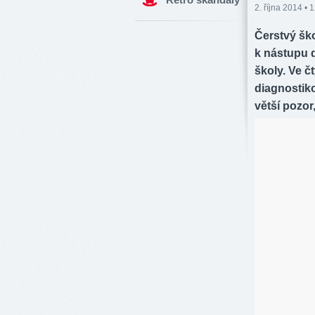
2. října 2014 • 
Čerstvý ško
k nástupu d
školy. Ve č
diagnostiko
větší pozor