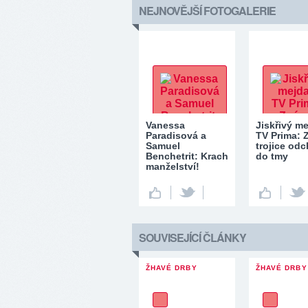
NEJNOVĚJŠÍ FOTOGALERIE
Vanessa
Jiskřivý m
Paradisová a
TV Prima:
Samuel
trojice odc
Benchetrit: Krach
do tmy
manželství!
SOUVISEJÍCÍ ČLÁNKY
ŽHAVÉ DRBY
ŽHAVÉ DRBY