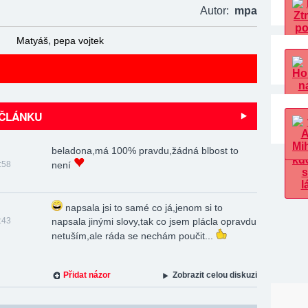
Autor:
mpa
,
Matyáš
pepa vojtek
 ČLÁNKU
beladona,má 100% pravdu,žádná blbost to
:58
není
napsala jsi to samé co já,jenom si to
:43
napsala jinými slovy,tak co jsem plácla opravdu
netuším,ale ráda se nechám poučit...
Přidat názor
Zobrazit celou diskuzi