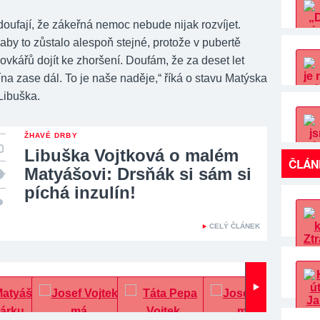
doufají, že zákeřná nemoc nebude nijak rozvíjet.
aby to zůstalo alespoň stejné, protože v pubertě
vkářů dojít ke zhoršení. Doufám, že za deset let
na zase dál. To je naše naděje,“ říká o stavu Matýska
 Libuška.
ŽHAVÉ DRBY
Libuška Vojtková o malém
ČLÁN
Matyášovi: Drsňák si sám si
píchá inzulín!
CELÝ ČLÁNEK