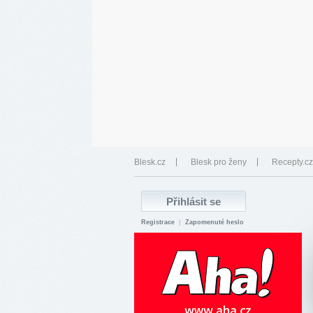
Blesk.cz
Blesk pro ženy
Recepty.cz
Registrace
|
Zapomenuté heslo