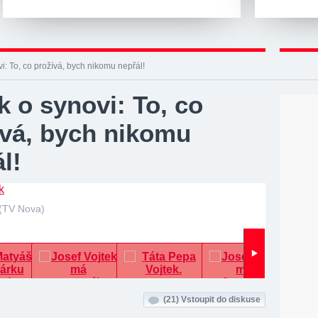
vi: To, co prožívá, bych nikomu nepřál!
k o synovi: To, co
ívá, bych nikomu
l!
(TV Nova)
(21)
Vstoupit do diskuse