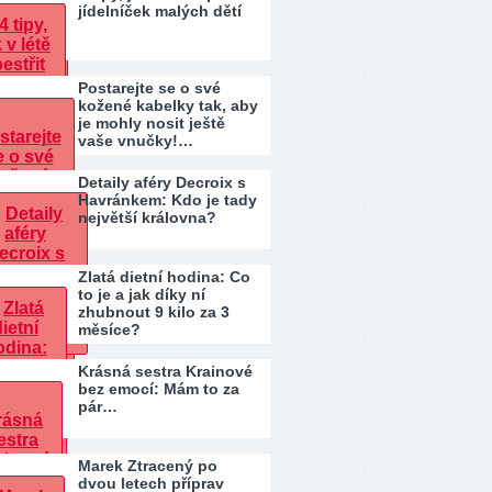
jídelníček malých dětí
Postarejte se o své
kožené kabelky tak, aby
je mohly nosit ještě
vaše vnučky!…
Detaily aféry Decroix s
Havránkem: Kdo je tady
největší královna?
Zlatá dietní hodina: Co
to je a jak díky ní
zhubnout 9 kilo za 3
měsíce?
Krásná sestra Krainové
bez emocí: Mám to za
pár…
Marek Ztracený po
dvou letech příprav