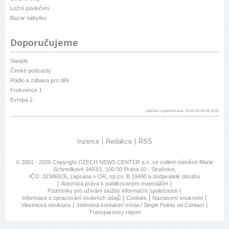
Ložní povlečení
Bazar nábytku
Doporučujeme
Starjob
České podcasty
Rádio a zábava pro děti
Frekvence 1
Evropa 2
patička vygenerovaná: 19:00:18 06.08.2026
Inzerce
Redakce
RSS
© 2001 - 2026 Copyright
CZECH NEWS CENTER a.s.
se sídlem náměstí Marie
Schmolkové 3493/1, 100 00 Praha 10 - Strašnice,
IČO: 02346826, zapsána v OR, sp.zn. B 19490 a dodavatelé obsahu
Autorská práva k publikovaným materiálům
Podmínky pro užívání služby informační společnosti
Informace o zpracování osobních údajů
Cookies
Nastavení soukromí
Vlastnická struktura
Jednotná kontaktní místa / Single Points od Contact
Transparency report