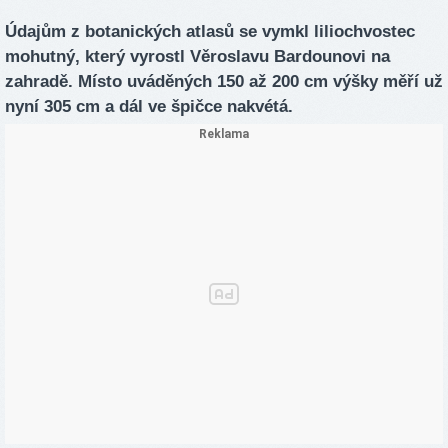
Údajům z botanických atlasů se vymkl liliochvostec
mohutný, který vyrostl Věroslavu Bardounovi na
zahradě. Místo uváděných 150 až 200 cm výšky měří už
nyní 305 cm a dál ve špičce nakvétá.