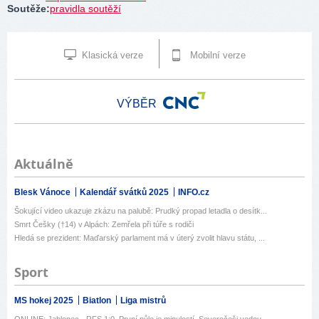
Soutěže
:
pravidla soutěží
Klasická verze
Mobilní verze
VÝBĚR
Aktuálně
Blesk Vánoce
Kalendář svátků 2025
INFO.cz
Šokující video ukazuje zkázu na palubě: Prudký propad letadla o desítk...
Smrt Češky (†14) v Alpách: Zemřela při túře s rodiči
Hledá se prezident: Maďarský parlament má v úterý zvolit hlavu státu, ...
Sport
MS hokej 2025
Biatlon
Liga mistrů
ONLINE: Jablonec - RFS 1:0. První půle je minulostí. Severočeši vedou ...