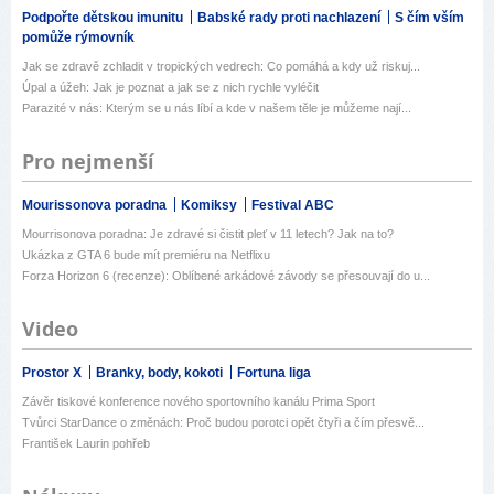
Podpořte dětskou imunitu
Babské rady proti nachlazení
S čím vším
pomůže rýmovník
Jak se zdravě zchladit v tropických vedrech: Co pomáhá a kdy už riskuj...
Úpal a úžeh: Jak je poznat a jak se z nich rychle vyléčit
Parazité v nás: Kterým se u nás líbí a kde v našem těle je můžeme nají...
Pro nejmenší
Mourissonova poradna
Komiksy
Festival ABC
Mourrisonova poradna: Je zdravé si čistit pleť v 11 letech? Jak na to?
Ukázka z GTA 6 bude mít premiéru na Netflixu
Forza Horizon 6 (recenze): Oblíbené arkádové závody se přesouvají do u...
Video
Prostor X
Branky, body, kokoti
Fortuna liga
Závěr tiskové konference nového sportovního kanálu Prima Sport
Tvůrci StarDance o změnách: Proč budou porotci opět čtyři a čím přesvě...
František Laurin pohřeb