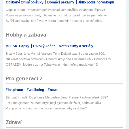
Oblíbené zimní polévky
Domácí pekárny
Jídlo podle horoskopu
Oopsie bread: Proteinové pečivo lehké jako obláček zvládnete připravit...
Pozor na jedovaté cukety! Jeden jasný znak prozradí, že se jim máte vy...
Svěží letní saláty, které vás v horku neunaví: Zkuste k zelenině přida...
Hobby a zábava
BLESK Tlapky
Divoký kačer
Netflix filmy a seriály
Sraz v šest ráno. Vrchol festivalu Tóny Dolomit zazní za úsvitu ve 300...
Nízkorozpočtová dovolená? Chorvatsko jedno z nejdražších v Evropě! Lev...
OBRAZEM: Modré slzy na Tchaj-wanu mění moře v magickou říši
Pro generaci Z
#inspirace
#wellbeing
#news
Září patří módě: Co přinese Mercedes-Benz Prague Fashion Week SS27
F*ck the glasses: AI Meta brýle mají zjednodušit život, zatím ale děla...
Víš, proč ti po mléčných výrobcích možná nebývá dobře?
Zdraví