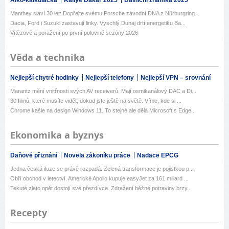
Manthey slaví 30 let: Dopřejte svému Porsche závodní DNA z Nürburgring...
Dacia, Ford i Suzuki zastavují linky. Vyschlý Dunaj drtí energetiku Ba...
Vítězové a poražení po první polovině sezóny 2026
Věda a technika
Nejlepší chytré hodinky
Nejlepší telefony
Nejlepší VPN – srovnání
Marantz mění vnitřnosti svých AV receiverů. Mají osmikanálový DAC a Di...
30 filmů, které musíte vidět, dokud jste ještě na světě. Víme, kde si ...
Chrome kašle na design Windows 11. To stejné ale dělá Microsoft s Edge...
Ekonomika a byznys
Daňové přiznání
Novela zákoníku práce
Nadace EPCG
Jedna česká iluze se právě rozpadá. Zelená transformace je pojistkou p...
Obří obchod v letectví. Americké Apollo kupuje easyJet za 161 miliard ...
Tekuté zlato opět dostojí své přezdívce. Zdražení běžné potraviny brzy...
Recepty