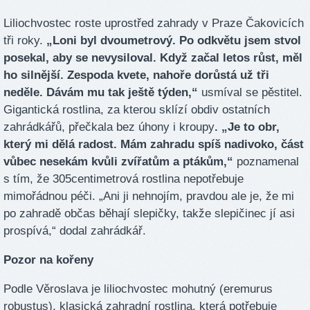
Liliochvostec roste uprostřed zahrady v Praze Čakovicích
tři roky.
„Loni byl dvoumetrový. Po odkvětu jsem stvol
posekal, aby se nevysiloval. Když začal letos růst, měl
ho silnější. Zespoda kvete, nahoře dorůstá už tři
neděle. Dávám mu tak ještě týden,“
usmíval se pěstitel.
Gigantická rostlina, za kterou sklízí obdiv ostatních
zahrádkářů, přečkala bez úhony i kroupy
. „Je to obr,
který mi dělá radost. Mám zahradu spíš nadivoko, část
vůbec nesekám kvůli zvířatům a ptákům,“
poznamenal
s tím, že 305centimetrová rostlina nepotřebuje
mimořádnou péči. „Ani ji nehnojím, pravdou ale je, že mi
po zahradě občas běhají slepičky, takže slepičinec jí asi
prospívá,“ dodal zahrádkář.
Pozor na kořeny
Podle Věroslava je liliochvostec mohutný (eremurus
robustus), klasická zahradní rostlina, která potřebuje