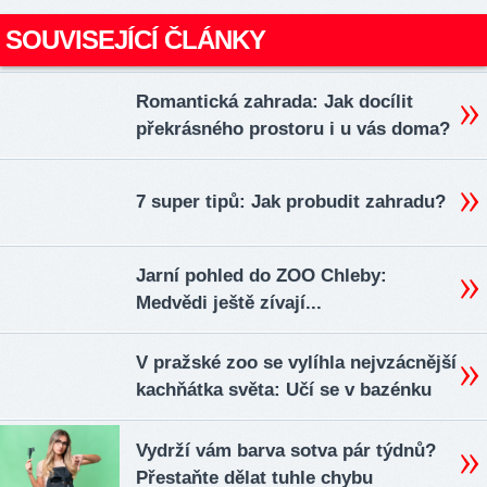
SOUVISEJÍCÍ ČLÁNKY
Romantická zahrada: Jak docílit
překrásného prostoru i u vás doma?
7 super tipů: Jak probudit zahradu?
Jarní pohled do ZOO Chleby:
Medvědi ještě zívají...
V pražské zoo se vylíhla nejvzácnější
kachňátka světa: Učí se v bazénku
Vydrží vám barva sotva pár týdnů?
Přestaňte dělat tuhle chybu