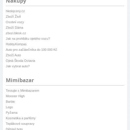
Nákupy
hledejceny.cz
Zboží Živě
Osobní vozy
Zboží Dáma
zbozi.blesk.cz
Jak na prohlídku ojetého vozu?
HobbyKompas
Auto pro začátečníka do 100 000 Kč
Zboží Auto
Ojetá Škoda Octavia
Jak vybrat auto?
Mimibazar
Testujte s Mimibazarem
Monster High
Barbie
Lego
Pyžama
Kosmetika a parfémy
Teplákové soupravy
Dětské boty