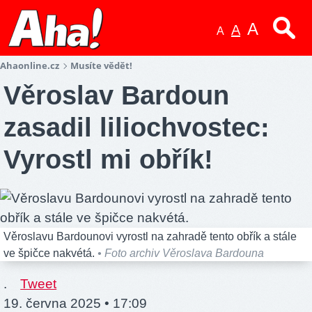
A
A
A
Ahaonline.cz
Musíte vědět!
Věroslav Bardoun
zasadil liliochvostec:
Vyrostl mi obřík!
Věroslavu Bardounovi vyrostl na zahradě tento obřík a stále
ve špičce nakvétá.
• Foto archiv Věroslava Bardouna
.
Tweet
19. června 2025 • 17:09