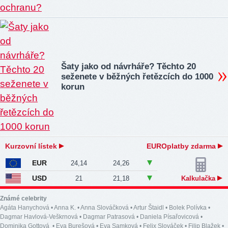
Šaty jako od návrháře? Těchto 20
seženete v běžných řetězcích do 1000
korun
Kurzovní lístek
EUROplatby zdarma
EUR
24,14
24,26
USD
21
21,18
Kalkulačka
Známé celebrity
Agáta Hanychová
•
Anna K.
•
Anna Slováčková
•
Artur Štaidl
•
Bolek Polívka
•
Dagmar Havlová-Veškrnová
•
Dagmar Patrasová
•
Daniela Písařovicová
•
Dominika Gottová
•
Eva Burešová
•
Eva Samková
•
Felix Slováček
•
Filip Blažek
•