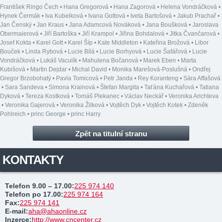
František Ringo Čech
•
Hana Gregorová
•
Hana Zagorová
•
Helena Vondráčková
•
Hynek Čermák
•
Iva Kubelková
•
Ivana Gottová
•
Iveta Bartošová
•
Jakub Prachař
•
Jan Čenský
•
Jan Kraus
•
Jana Adamcová Nováková
•
Jana Boušková
•
Jaroslava
Obermaierová
•
Jiří Bartoška
•
Jiří Krampol
•
Jiřina Bohdalová
•
Jitka Čvančarová
•
Josef Kokta
•
Karel Gott
•
Karel Šíp
•
Kate Middleton
•
Kateřina Brožová
•
Libor
Bouček
•
Linda Rybová
•
Lucie Bílá
•
Lucie Borhyová
•
Lucie Šafářová
•
Lucie
Vondráčková
•
Lukáš Vaculík
•
Mahulena Bočanová
•
Marek Eben
•
Marta
Kubišová
•
Martin Dejdar
•
Michal David
•
Monika Marešová-Poslušná
•
Ondřej
Gregor Brzobohatý
•
Pavla Tomicová
•
Petr Janda
•
Rey Koranteng
•
Sára Affašová
•
Sara Sandeva
•
Simona Krainová
•
Štefan Margita
•
Taťána Kuchařová
•
Tatiana
Dyková
•
Tereza Kostková
•
Tomáš Plekanec
•
Václav Neckář
•
Veronika Arichteva
•
Veronika Gajerová
•
Veronika Žilková
•
Vojtěch Dyk
•
Vojtěch Kotek
•
Zdeněk
Pohlreich
•
princ George
•
princ Harry
Zpět na titulní stranu
KONTAKTY
Telefon 9.00 – 17.00
:
225 974 140
Telefon po 17.00
:
225 974 164
Fax
:
225 974 141
E-mail
:
aha@ahaonline.cz
Inzerce
:
http://www.cncenter.cz