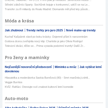
Střední záložníci Sparty: Sochůrek bojuje s konkurencí, udrží se na Le...
Transfer za tři miliardy do Realu Madrid: Diomande měl před lety působ...
Móda a krása
Jak zhubnout
Trendy nehty pro jaro 2025
Nové make-up trendy
Kuchař Kašpárek slavil po boku krásky: Dojemné přání k narozeninám
Gottova dcera zveřejnila nový klip: Charlotte je jako Olivia Rodrigo!
Televizní diváci, těšte se... Prima vytasila podzimní trumfy! Další Zr...
Pro ženy a maminky
Nejčastější novoroční předsevzetí
Miminko a mráz
Jak vybírat letní
dovolenou
Hlasatelka a moderátorka Saskia Burešová (80) - Smrt manžela ji zdrtil...
Veggie Burritos
KVÍZ: Rafťáci. Otestujte své znalosti kultovní letní komedie
Auto-moto
Alko-kalkulačka
Rallye Dakar 2025
Dálniční známka 2025