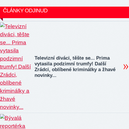
ČLÁNKY ODJINUD
Televizní diváci, těšte se... Prima
vytasila podzimní trumfy! Další
Zrádci, oblíbené kriminálky a žhavé
novinky...