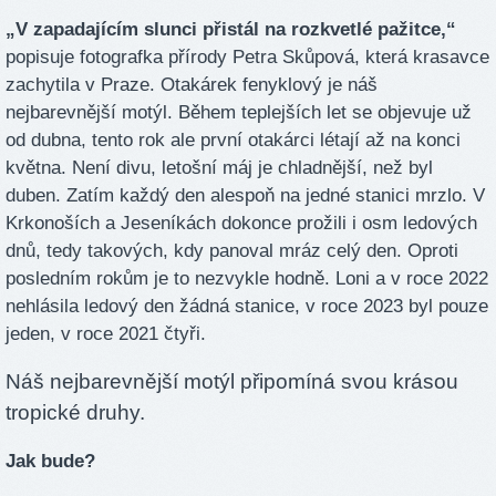
„V zapadajícím slunci přistál na rozkvetlé pažitce,“
popisuje fotografka přírody Petra Skůpová, která krasavce
zachytila v Praze. Otakárek fenyklový je náš
nejbarevnější motýl. Během teplejších let se objevuje už
od dubna, tento rok ale první otakárci létají až na konci
května. Není divu, letošní máj je chladnější, než byl
duben. Zatím každý den alespoň na jedné stanici mrzlo. V
Krkonoších a Jeseníkách dokonce prožili i osm ledových
dnů, tedy takových, kdy panoval mráz celý den. Oproti
posledním rokům je to nezvykle hodně. Loni a v roce 2022
nehlásila ledový den žádná stanice, v roce 2023 byl pouze
jeden, v roce 2021 čtyři.
Náš nejbarevnější motýl připomíná svou krásou
tropické druhy.
Jak bude?