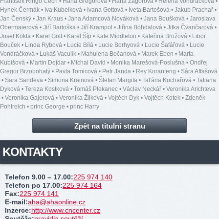
František Ringo Čech
•
Hana Gregorová
•
Hana Zagorová
•
Helena Vondráčková
•
Hynek Čermák
•
Iva Kubelková
•
Ivana Gottová
•
Iveta Bartošová
•
Jakub Prachař
•
Jan Čenský
•
Jan Kraus
•
Jana Adamcová Nováková
•
Jana Boušková
•
Jaroslava
Obermaierová
•
Jiří Bartoška
•
Jiří Krampol
•
Jiřina Bohdalová
•
Jitka Čvančarová
•
Josef Kokta
•
Karel Gott
•
Karel Šíp
•
Kate Middleton
•
Kateřina Brožová
•
Libor
Bouček
•
Linda Rybová
•
Lucie Bílá
•
Lucie Borhyová
•
Lucie Šafářová
•
Lucie
Vondráčková
•
Lukáš Vaculík
•
Mahulena Bočanová
•
Marek Eben
•
Marta
Kubišová
•
Martin Dejdar
•
Michal David
•
Monika Marešová-Poslušná
•
Ondřej
Gregor Brzobohatý
•
Pavla Tomicová
•
Petr Janda
•
Rey Koranteng
•
Sára Affašová
•
Sara Sandeva
•
Simona Krainová
•
Štefan Margita
•
Taťána Kuchařová
•
Tatiana
Dyková
•
Tereza Kostková
•
Tomáš Plekanec
•
Václav Neckář
•
Veronika Arichteva
•
Veronika Gajerová
•
Veronika Žilková
•
Vojtěch Dyk
•
Vojtěch Kotek
•
Zdeněk
Pohlreich
•
princ George
•
princ Harry
Zpět na titulní stranu
KONTAKTY
Telefon 9.00 – 17.00
:
225 974 140
Telefon po 17.00
:
225 974 164
Fax
:
225 974 141
E-mail
:
aha@ahaonline.cz
Inzerce
:
http://www.cncenter.cz
Soutěže
:
pravidla soutěží