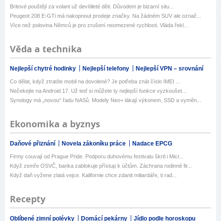
Britové pouštějí za volant už devítileté děti. Důvodem je bizarní situ...
Peugeot 208 E-GTi má nakopnout prodeje značky. Na žádném SUV ale označ...
Více než polovina Němců je pro zrušení neomezené rychlosti. Vláda řekl...
Věda a technika
Nejlepší chytré hodinky
Nejlepší telefony
Nejlepší VPN – srovnání
Co dělat, když ztratíte mobil na dovolené? Je potřeba znát číslo IMEI ...
Nečekejte na Android 17. Už teď si můžete ty nejlepší funkce vyzkoušet...
Synology má „novou“ řadu NASů. Modely Neo+ lákají výkonem, SSD a vyměn...
Ekonomika a byznys
Daňové přiznání
Novela zákoníku práce
Nadace EPCG
Firmy couvají od Prague Pride. Podporu duhovému festivalu škrtl i Micr...
Když zemře OSVČ, banka zablokuje přístup k účtům. Záchrana rodinné fir...
Když daň vyžene zlatá vejce. Kalifornie chce zdanit miliardáře, ti rad...
Recepty
Oblíbené zimní polévky
Domácí pekárny
Jídlo podle horoskopu