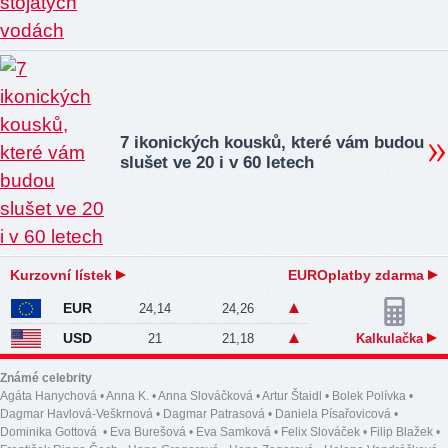
7 ikonických kousků, které vám budou
slušet ve 20 i v 60 letech
Kurzovní lístek
EUROplatby zdarma
EUR
24,14
24,26
USD
21
21,18
Kalkulačka
Známé celebrity
Agáta Hanychová
•
Anna K.
•
Anna Slováčková
•
Artur Štaidl
•
Bolek Polívka
•
Dagmar Havlová-Veškrnová
•
Dagmar Patrasová
•
Daniela Písařovicová
•
Dominika Gottová
•
Eva Burešová
•
Eva Samková
•
Felix Slováček
•
Filip Blažek
•