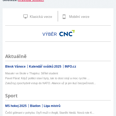
Klasická verze
Mobilní verze
VÝBĚR
Aktuálně
Blesk Vánoce
Kalendář svátků 2025
INFO.cz
Masakr ve škole v Thajsku: Střílel student
Pavel Páral: Když politici staví byty, tak to dost stojí a moc rychle ...
Zalužnyj zpochybnil vstup do NATO. Aliance už je jen iluzí bezpečnosti...
Sport
MS hokej 2025
Biatlon
Liga mistrů
Čeští gólmani v pohybu: čtyři muži v Anglii, Staněk hledá. Nová role K...