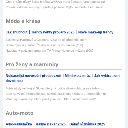
Chci chránit dívky, řekla hráčka WNBA o trans ženách. A rozpoutala kul...
Pravděpodobné sestavy: Sparta s posilou i Vojtou na hrotu. Lídr Slavie...
Móda a krása
Jak zhubnout
Trendy nehty pro jaro 2025
Nové make-up trendy
Tajemství Hadidové a Coopera: Vzali se už před měsícem!
Státní hymna a salvy: Česko se loučí s Knížákem (†86)
Nadupaný podzimní program TV Prima! Na co se můžete těšit?
Pro ženy a maminky
Nejčastější novoroční předsevzetí
Miminko a mráz
Jak vybírat letní
dovolenou
Tohle nikdy neříkejte! Slova, kterými rodiče dětem ubližují ze všeho n...
Kam na výlet? Krkonoše jsou sázkou na jistotu. Objevte 10 nejlepších m...
Vitamíny a minerály, které posilují imunitu: Které si dát právě teď?
Auto-moto
Alko-kalkulačka
Rallye Dakar 2025
Dálniční známka 2025