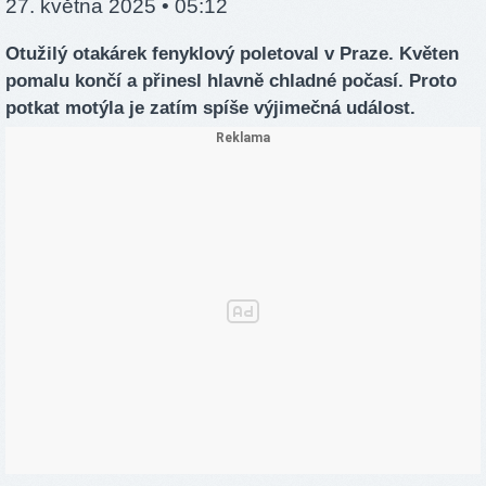
27. května 2025 • 05:12
Otužilý otakárek fenyklový poletoval v Praze. Květen
pomalu končí a přinesl hlavně chladné počasí. Proto
potkat motýla je zatím spíše výjimečná událost.