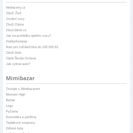
hledejceny.cz
Zboží Živě
Osobní vozy
Zboží Dáma
zbozi.blesk.cz
Jak na prohlídku ojetého vozu?
HobbyKompas
Auto pro začátečníka do 100 000 Kč
Zboží Auto
Ojetá Škoda Octavia
Jak vybrat auto?
Mimibazar
Testujte s Mimibazarem
Monster High
Barbie
Lego
Pyžama
Kosmetika a parfémy
Teplákové soupravy
Dětské boty