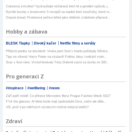
Cuketová zmrzlina? Vyzkoušejte nečekaný letní hit a geniální způsob, j...
Rychlé buchty s broskvemi: 5 receptů na sladké letní moučníky, které m...
Oopsie bread: Proteinové pečivo lehké jako obláček zvládnete připravit...
Hobby a zábava
BLESK Tlapky
Divoký kačer
Netflix filmy a seriály
Přibývá paniky na dovolené: Vnuka paní Soni v hotelu poštípaly štěnice...
Tipy na víkend: Harry Potter na výstavě! Folklor, bitvy i setkání vodn...
Sraz v šest ráno. Vrchol festivalu Tóny Dolomit zazní za úsvitu ve 300...
Pro generaci Z
#inspirace
#wellbeing
#news
Září patří módě: Co přinese Mercedes-Benz Prague Fashion Week SS27
F*ck the glasses: AI Meta brýle mají zjednodušit život, zatím ale děla...
Víš, proč ti po mléčných výrobcích možná nebývá dobře?
Zdraví