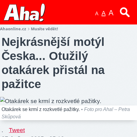
A
A
A
Ahaonline.cz
Musíte vědět!
Nejkrásnější motýl
Česka... Otužilý
otakárek přistál na
pažitce
Otakárek se krmí z rozkvetlé pažitky.
• Foto pro Aha! – Petra
Skůpová
.
Tweet