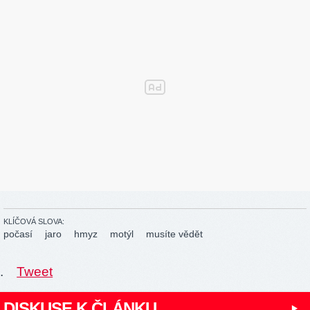
KLÍČOVÁ SLOVA:
počasí
jaro
hmyz
motýl
musíte vědět
.
Tweet
DISKUSE K ČLÁNKU