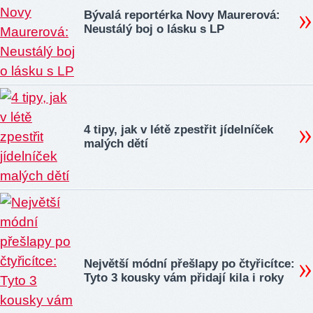
Bývalá reportérka Novy Maurerová:
Neustálý boj o lásku s LP
4 tipy, jak v létě zpestřit jídelníček
malých dětí
Největší módní přešlapy po čtyřicítce:
Tyto 3 kousky vám přidají kila i roky