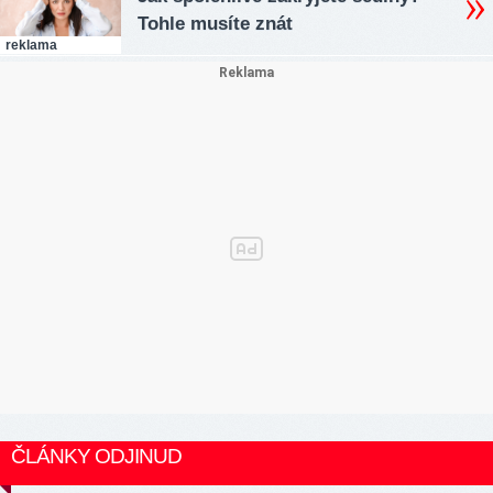
Tohle musíte znát
reklama
ČLÁNKY ODJINUD