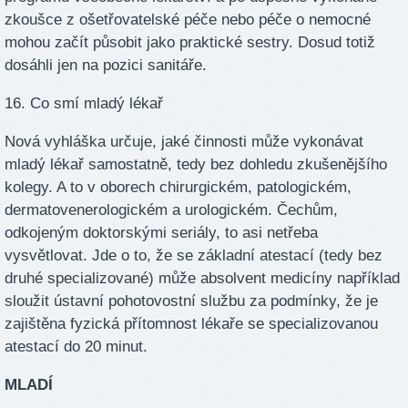
zkoušce z ošetřovatelské péče nebo péče o nemocné
mohou začít působit jako praktické sestry. Dosud totiž
dosáhli jen na pozici sanitáře.
16. Co smí mladý lékař
Nová vyhláška určuje, jaké činnosti může vykonávat
mladý lékař samostatně, tedy bez dohledu zkušenějšího
kolegy. A to v oborech chirurgickém, patologickém,
dermatovenerologickém a urologickém. Čechům,
odkojeným doktorskými seriály, to asi netřeba
vysvětlovat. Jde o to, že se základní atestací (tedy bez
druhé specializované) může absolvent medicíny například
sloužit ústavní pohotovostní službu za podmínky, že je
zajištěna fyzická přítomnost lékaře se specializovanou
atestací do 20 minut.
MLADÍ