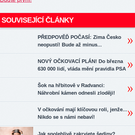
SOUVISEJÍCÍ ČLÁNKY
PŘEDPOVĚĎ POČASÍ: Zima Česko
neopustí! Bude až minus...
NOVÝ OČKOVACÍ PLÁN! Do března
630 000 lidí, vláda mění pravidla PSA
Šok na hřbitově v Radvanci:
Náhrobní kámen odnesli zloději!
V očkování mají klíčovou roli, jenže...
Nikdo se s námi nebaví!
Jak spolehlivě zakryjete šediny?