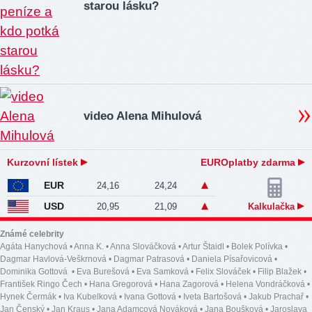
starou lásku?
video Alena Mihulová
Kurzovní lístek
EUROplatby zdarma
EUR
24,16
24,24
USD
20,95
21,09
Kalkulačka
Známé celebrity
Agáta Hanychová
•
Anna K.
•
Anna Slováčková
•
Artur Štaidl
•
Bolek Polívka
•
Dagmar Havlová-Veškrnová
•
Dagmar Patrasová
•
Daniela Písařovicová
•
Dominika Gottová
•
Eva Burešová
•
Eva Samková
•
Felix Slováček
•
Filip Blažek
•
František Ringo Čech
•
Hana Gregorová
•
Hana Zagorová
•
Helena Vondráčková
•
Hynek Čermák
•
Iva Kubelková
•
Ivana Gottová
•
Iveta Bartošová
•
Jakub Prachař
•
Jan Čenský
•
Jan Kraus
•
Jana Adamcová Nováková
•
Jana Boušková
•
Jaroslava