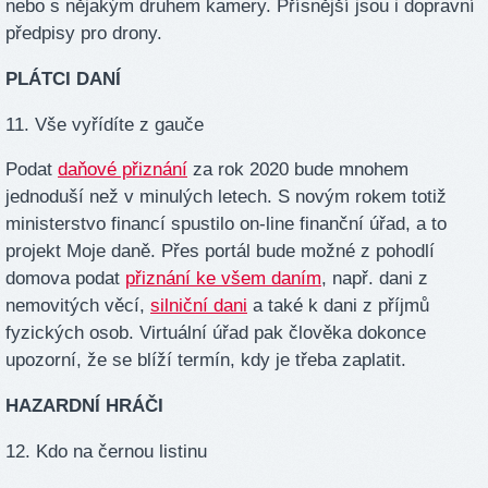
nebo s nějakým druhem kamery. Přísnější jsou i dopravní
předpisy pro drony.
PLÁTCI DANÍ
11. Vše vyřídíte z gauče
Podat
daňové přiznání
za rok 2020 bude mnohem
jednoduší než v minulých letech. S novým rokem totiž
ministerstvo financí spustilo on-line finanční úřad, a to
projekt Moje daně. Přes portál bude možné z pohodlí
domova podat
přiznání ke všem daním
, např. dani z
nemovitých věcí,
silniční dani
a také k dani z příjmů
fyzických osob. Virtuální úřad pak člověka dokonce
upozorní, že se blíží termín, kdy je třeba zaplatit.
HAZARDNÍ HRÁČI
12. Kdo na černou listinu