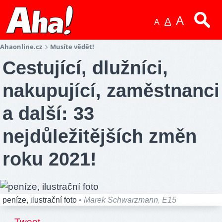
A
A
A
Ahaonline.cz
Musíte vědět!
Cestující, dlužníci,
nakupující, zaměstnanci
a další: 33
nejdůležitějších změn
roku 2021!
peníze, ilustrační foto
• Marek Schwarzmann, E15
.
Tweet