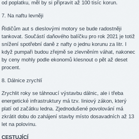
od poplatku, měl by si připravit až 100 tisíc korun.
7. Na naftu levněji
Řidičům aut s dieslovými motory se bude radostněji
tankovat. Součástí daňového balíčku pro rok 2021 je totiž
snížení spotřební daně z nafty o jednu korunu za litr. I
když pumpaři budou zřejmě se zlevněním váhat, nakonec
by ceny mohly podle ekonomů klesnout o pět až deset
procent.
8. Dálnice zrychlí
Zrychlit roky se táhnoucí výstavbu dálnic, ale i třeba
energetické infrastruktury má tzv. liniový zákon, který
platí od začátku ledna. Zjednodušené povolování má
zkrátit dobu do zahájení stavby místo dosavadních až 13
let na polovinu.
CESTUJÍCÍ