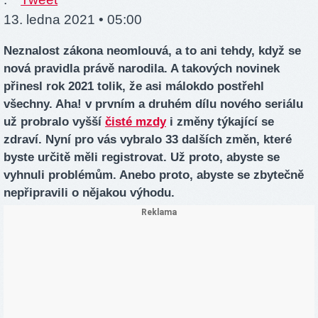
13. ledna 2021 • 05:00
Neznalost zákona neomlouvá, a to ani tehdy, když se
nová pravidla právě narodila. A takových novinek
přinesl rok 2021 tolik, že asi málokdo postřehl
všechny. Aha! v prvním a druhém dílu nového seriálu
už probralo vyšší
čisté mzdy
i změny týkající se
zdraví. Nyní pro vás vybralo 33 dalších změn, které
byste určitě měli registrovat. Už proto, abyste se
vyhnuli problémům. Anebo proto, abyste se zbytečně
nepřipravili o nějakou výhodu.