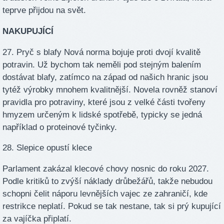
teprve přijdou na svět.
NAKUPUJÍCÍ
27. Pryč s blafy Nová norma bojuje proti dvojí kvalitě
potravin. Už bychom tak neměli pod stejným balením
dostávat blafy, zatímco na západ od našich hranic jsou
tytéž výrobky mnohem kvalitnější. Novela rovněž stanoví
pravidla pro potraviny, které jsou z velké části tvořeny
hmyzem určeným k lidské spotřebě, typicky se jedná
například o proteinové tyčinky.
28. Slepice opustí klece
Parlament zakázal klecové chovy nosnic do roku 2027.
Podle kritiků to zvýší náklady drůbežářů, takže nebudou
schopni čelit náporu levnějších vajec ze zahraničí, kde
restrikce neplatí. Pokud se tak nestane, tak si prý kupující
za vajíčka připlatí.