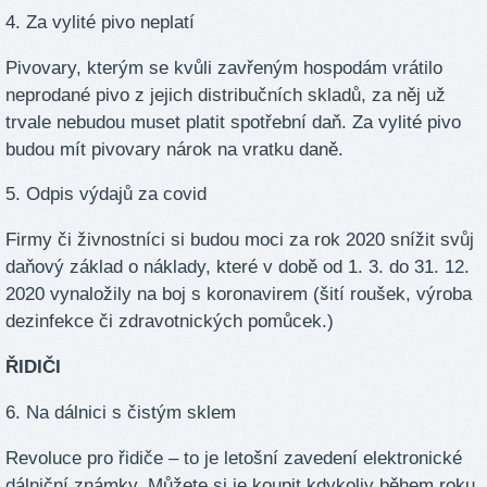
4. Za vylité pivo neplatí
Pivovary, kterým se kvůli zavřeným hospodám vrátilo
neprodané pivo z jejich distribučních skladů, za něj už
trvale nebudou muset platit spotřební daň. Za vylité pivo
budou mít pivovary nárok na vratku daně.
5. Odpis výdajů za covid
Firmy či živnostníci si budou moci za rok 2020 snížit svůj
daňový základ o náklady, které v době od 1. 3. do 31. 12.
2020 vynaložily na boj s koronavirem (šití roušek, výroba
dezinfekce či zdravotnických pomůcek.)
ŘIDIČI
6. Na dálnici s čistým sklem
Revoluce pro řidiče – to je letošní zavedení elektronické
dálniční známky. Můžete si je koupit kdykoliv během roku