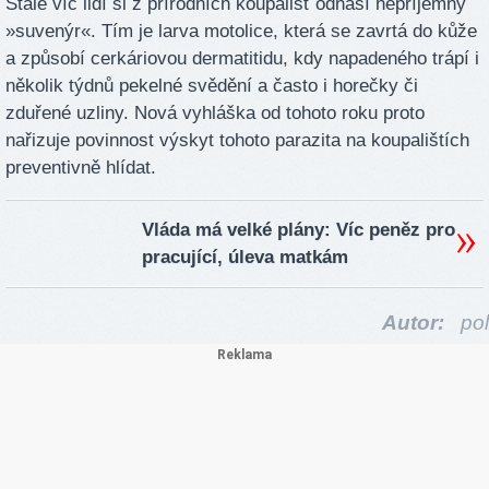
Stále víc lidí si z přírodních koupališť odnáší nepříjemný
»suvenýr«. Tím je larva motolice, která se zavrtá do kůže
a způsobí cerkáriovou dermatitidu, kdy napadeného trápí i
několik týdnů pekelné svědění a často i horečky či
zduřené uzliny. Nová vyhláška od tohoto roku proto
nařizuje povinnost výskyt tohoto parazita na koupalištích
preventivně hlídat.
Vláda má velké plány: Víc peněz pro
pracující, úleva matkám
Autor:
pol