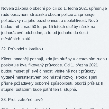
Novela zákona o obecní policii od 1. ledna 2021 upřesňuje
řadu oprávnění strážníka obecní policie a zpřísňuje i
požadavky na jeho bezúhonnost a spolehlivost. Nově
budou mít ti nad 50 let po 15 letech služby nárok na
jednorázové odchodné, a to od jednoho do šesti
měsíčních platů.
32. Průvodci s kvalitou
Klienti snadněji poznají, zda jim služby v cestovním ruchu
poskytuje kvalifikovaný průvodce. Od 1. března 2021
budou muset při své činnosti viditelně nosit průkazy
vydané ministerstvem pro místní rozvoj. Pokud splní
přísné požadavky odborné způsobilosti, obdrží průkaz II.
stupně, ostatním bude patřit ten I. stupně.
33. Proti zákeřné larvě