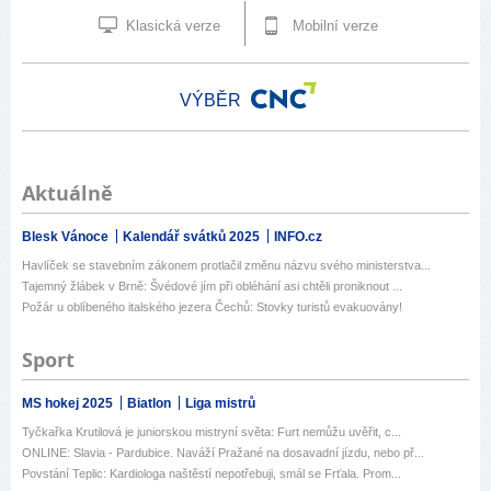
Klasická verze
Mobilní verze
VÝBĚR
Aktuálně
Blesk Vánoce
Kalendář svátků 2025
INFO.cz
Havlíček se stavebním zákonem protlačil změnu názvu svého ministerstva...
Tajemný žlábek v Brně: Švédové jím při obléhání asi chtěli proniknout ...
Požár u oblíbeného italského jezera Čechů: Stovky turistů evakuovány!
Sport
MS hokej 2025
Biatlon
Liga mistrů
Tyčkařka Krutilová je juniorskou mistryní světa: Furt nemůžu uvěřit, c...
ONLINE: Slavia - Pardubice. Naváží Pražané na dosavadní jízdu, nebo př...
Povstání Teplic: Kardiologa naštěstí nepotřebuji, smál se Frťala. Prom...