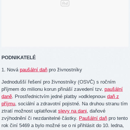
PODNIKATELÉ
1. Nová
paušální daň
pro živnostníky
Jednodušší řešení pro živnostníky (OSVČ) s ročním
příjmem do milionu korun přináší zavedení tzv.
paušální
daně
. Prostřednictvím jedné platby »odklepnou«
daň z
příjmu
, sociální a zdravotní pojistné. Na druhou stranu tím
ztratí možnost uplatňovat
slevy na dani
, daňové
zvýhodnění či nezdanitelné částky.
Paušální daň
pro tento
rok činí 5469 a bylo možné se o ni přihlásit do 10. ledna,