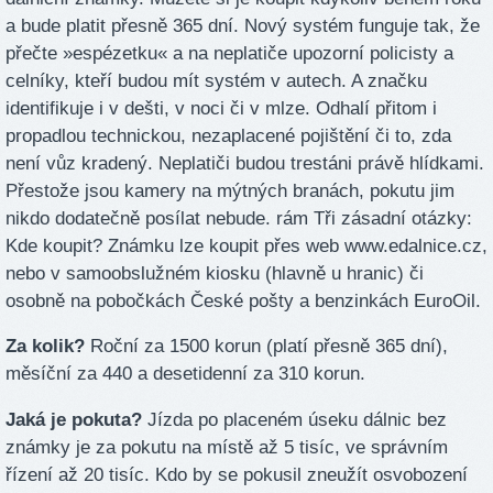
a bude platit přesně 365 dní. Nový systém funguje tak, že
přečte »espézetku« a na neplatiče upozorní policisty a
celníky, kteří budou mít systém v autech. A značku
identifikuje i v dešti, v noci či v mlze. Odhalí přitom i
propadlou technickou, nezaplacené pojištění či to, zda
není vůz kradený. Neplatiči budou trestáni právě hlídkami.
Přestože jsou kamery na mýtných branách, pokutu jim
nikdo dodatečně posílat nebude. rám Tři zásadní otázky:
Kde koupit? Známku lze koupit přes web www.edalnice.cz,
nebo v samoobslužném kiosku (hlavně u hranic) či
osobně na pobočkách České pošty a benzinkách EuroOil.
Za kolik?
Roční za 1500 korun (platí přesně 365 dní),
měsíční za 440 a desetidenní za 310 korun.
Jaká je pokuta?
Jízda po placeném úseku dálnic bez
známky je za pokutu na místě až 5 tisíc, ve správním
řízení až 20 tisíc. Kdo by se pokusil zneužít osvobození