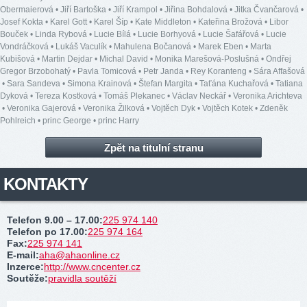
Obermaierová
•
Jiří Bartoška
•
Jiří Krampol
•
Jiřina Bohdalová
•
Jitka Čvančarová
•
Josef Kokta
•
Karel Gott
•
Karel Šíp
•
Kate Middleton
•
Kateřina Brožová
•
Libor
Bouček
•
Linda Rybová
•
Lucie Bílá
•
Lucie Borhyová
•
Lucie Šafářová
•
Lucie
Vondráčková
•
Lukáš Vaculík
•
Mahulena Bočanová
•
Marek Eben
•
Marta
Kubišová
•
Martin Dejdar
•
Michal David
•
Monika Marešová-Poslušná
•
Ondřej
Gregor Brzobohatý
•
Pavla Tomicová
•
Petr Janda
•
Rey Koranteng
•
Sára Affašová
•
Sara Sandeva
•
Simona Krainová
•
Štefan Margita
•
Taťána Kuchařová
•
Tatiana
Dyková
•
Tereza Kostková
•
Tomáš Plekanec
•
Václav Neckář
•
Veronika Arichteva
•
Veronika Gajerová
•
Veronika Žilková
•
Vojtěch Dyk
•
Vojtěch Kotek
•
Zdeněk
Pohlreich
•
princ George
•
princ Harry
Zpět na titulní stranu
KONTAKTY
Telefon 9.00 – 17.00
:
225 974 140
Telefon po 17.00
:
225 974 164
Fax
:
225 974 141
E-mail
:
aha@ahaonline.cz
Inzerce
:
http://www.cncenter.cz
Soutěže
:
pravidla soutěží