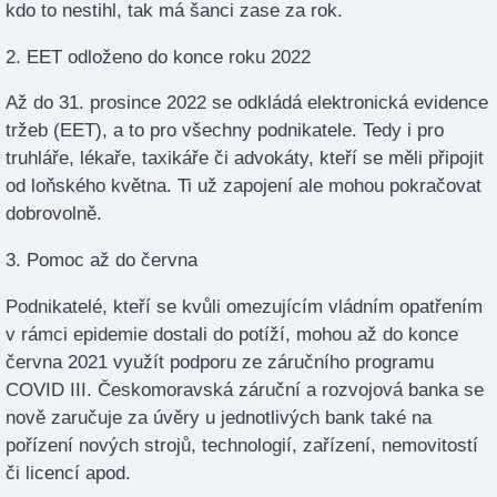
kdo to nestihl, tak má šanci zase za rok.
2. EET odloženo do konce roku 2022
Až do 31. prosince 2022 se odkládá elektronická evidence
tržeb (EET), a to pro všechny podnikatele. Tedy i pro
truhláře, lékaře, taxikáře či advokáty, kteří se měli připojit
od loňského května. Ti už zapojení ale mohou pokračovat
dobrovolně.
3. Pomoc až do června
Podnikatelé, kteří se kvůli omezujícím vládním opatřením
v rámci epidemie dostali do potíží, mohou až do konce
června 2021 využít podporu ze záručního programu
COVID III. Českomoravská záruční a rozvojová banka se
nově zaručuje za úvěry u jednotlivých bank také na
pořízení nových strojů, technologií, zařízení, nemovitostí
či licencí apod.