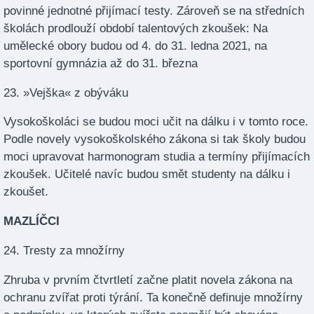
povinné jednotné přijímací testy. Zároveň se na středních
školách prodlouží období talentových zkoušek: Na
umělecké obory budou od 4. do 31. ledna 2021, na
sportovní gymnázia až do 31. března
23. »Vejška« z obýváku
Vysokoškoláci se budou moci učit na dálku i v tomto roce.
Podle novely vysokoškolského zákona si tak školy budou
moci upravovat harmonogram studia a termíny přijímacích
zkoušek. Učitelé navíc budou smět studenty na dálku i
zkoušet.
MAZLÍČCI
24. Tresty za množírny
Zhruba v prvním čtvrtletí začne platit novela zákona na
ochranu zvířat proti týrání. Ta konečně definuje množírny