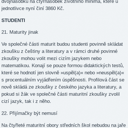
dvojnásobku na čtyřnásobek životního minima, které u
jednotlivce nyní činí 3860 Kč.
STUDENTI
21. Maturity jinak
Ve společné části maturit budou studenti povinně skládat
zkoušku z češtiny a literatury a v rámci druhé povinné
zkoušky mohou volit mezi cizím jazykem nebo
matematikou. Konají se pouze formou didaktických testů,
které se hodnotí jen slovně »uspěl(a)« nebo »neuspěl(a)«
s procentuálním vyjádřením úspěšnosti. Profilová část se
nově skládá ze zkoušky z českého jazyka a literatury, a
pokud si žák ve společné části maturitní zkoušky zvolil
cizí jazyk, tak i z něho.
22. Přijímačky být nemusí
Na čtyřleté maturitní obory středních škol nebudou na jaře