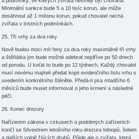
a podmínky, ve kterých zvířata nesmějí být chována.
Minimální sankce bude 5 a 10 tisíc korun, ale může
dosáhnout až 1 milionu korun, pokud chovatel nechá
zvířata v tristních podmínkách.
25. Tři vrhy za dva roky
Nově budou moci mít feny za dva roky maximálně tři vrhy
a štěňátka jim bude možné odebrat nejdříve po 50 dnech
od porodu. U koťat to bude po 12 týdnech. Každý chovatel
musí novému majiteli předat kopii evidenčního listu vrhu s
uvedením konkrétního štěněte. Předá-li psa mladšího 6
měsíců bude muset informovat o jeho krmení a následné
péči.
26. Konec drezury
Nařízením zákona v cirkusech a podobných zařízeních
končí se Silvestrem letošního roku drezura lidoopů, šelem
a dalších volně žijících druhů. Půjde ale o zvířata, která