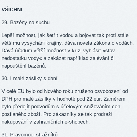
VŠICHNI
29. Bazény na suchu
Lepší možnost, jak šetřit vodou a bojovat tak proti stále
většímu vysychání krajiny, dává novela zákona o vodách.
Dává úřadům větší možnost v krizi vyhlásit »stav
nedostatku vody« a zakázat například zalévání či
napouštění bazénů.
30. I malé zásilky s daní
V celé EU bylo od Nového roku zrušeno osvobození od
DPH pro malé zásilky v hodnotě pod 22 eur. Záměrem
bylo předejít podvodům s účelovým snižováním cen
posílaného zboží. Pro zákazníky se tak prodraží
nakupování v zahraničních e-shopech.
31. Pravomoci strážníků