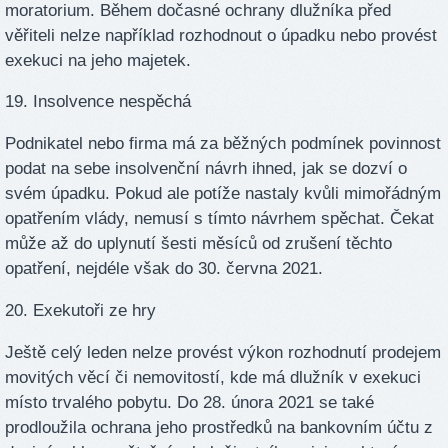
moratorium. Během dočasné ochrany dlužníka před
věřiteli nelze například rozhodnout o úpadku nebo provést
exekuci na jeho majetek.
19. Insolvence nespěchá
Podnikatel nebo firma má za běžných podmínek povinnost
podat na sebe insolvenční návrh ihned, jak se dozví o
svém úpadku. Pokud ale potíže nastaly kvůli mimořádným
opatřením vlády, nemusí s tímto návrhem spěchat. Čekat
může až do uplynutí šesti měsíců od zrušení těchto
opatření, nejdéle však do 30. června 2021.
20. Exekutoři ze hry
Ještě celý leden nelze provést výkon rozhodnutí prodejem
movitých věcí či nemovitostí, kde má dlužník v exekuci
místo trvalého pobytu. Do 28. února 2021 se také
prodloužila ochrana jeho prostředků na bankovním účtu z