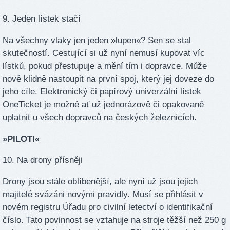
9. Jeden lístek stačí
Na všechny vlaky jen jeden »lupen«? Sen se stal
skutečností. Cestující si už nyní nemusí kupovat víc
lístků, pokud přestupuje a mění tím i dopravce. Může
nově klidně nastoupit na první spoj, který jej doveze do
jeho cíle. Elektronický či papírový univerzální lístek
OneTicket je možné ať už jednorázově či opakovaně
uplatnit u všech dopravců na českých železnicích.
»PILOTI«
10. Na drony přísněji
Drony jsou stále oblíbenější, ale nyní už jsou jejich
majitelé svázáni novými pravidly. Musí se přihlásit v
novém registru Úřadu pro civilní letectví o identifikační
číslo. Tato povinnost se vztahuje na stroje těžší než 250 g