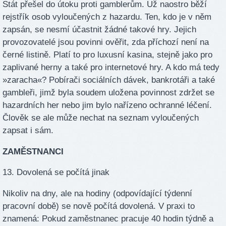
Stát přešel do útoku proti gamblerům. Už naostro běží
rejstřík osob vyloučených z hazardu. Ten, kdo je v něm
zapsán, se nesmí účastnit žádné takové hry. Jejich
provozovatelé jsou povinni ověřit, zda příchozí není na
černé listině. Platí to pro luxusní kasina, stejně jako pro
zaplivané herny a také pro internetové hry. A kdo má tedy
»zaracha«? Pobírači sociálních dávek, bankrotáři a také
gambleři, jimž byla soudem uložena povinnost zdržet se
hazardních her nebo jim bylo nařízeno ochranné léčení.
Člověk se ale může nechat na seznam vyloučených
zapsat i sám.
ZAMĚSTNANCI
13. Dovolená se počítá jinak
Nikoliv na dny, ale na hodiny (odpovídající týdenní
pracovní době) se nově počítá dovolená. V praxi to
znamená: Pokud zaměstnanec pracuje 40 hodin týdně a