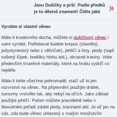
Jsou Dušičky a prší: Podle předků
je to děsivé znamení! Čtěte jaké
Vyrobte si vlastní věnec
Máte-li kreativního ducha, můžete si
dušičkový věnec
i
sami vyrobit. Potřebovat budete korpus (slaměný,
polystyrenový nebo z větviček), jehličí a listy, plody (např.
sušený šípek, bodláky hlohu atd.), okrasné traviny. Volte
především trvanlivé materiály, které na hrobu vydrží co
nejdéle.
Máte-li tohle všechno pohromadě, stačí už to jen
rozvrstvit na věnec. Na připevnění použijte drátek,
suroviny vrstvěte tak, aby nebyl na očích. Jako základ
použijte jehličí. Potom můžete pravidelně nebo v
libovolném pořadí zdobit plody, travinami atd. Je už jen na
vás, zda bude věnec uhlazený s malým množstvím