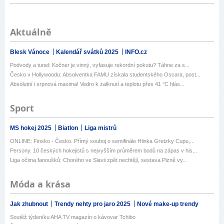
Aktuálně
Blesk Vánoce
Kalendář svátků 2025
INFO.cz
Podvody a tunel: Kočner je vinný, vyfasuje rekordní pokutu? Táhne za s...
Česko v Hollywoodu: Absolventka FAMU získala studentského Oscara, post...
Absolutní i srpnová maxima! Vedro k zalknutí a teplotu přes 41 °C hlás...
Sport
MS hokej 2025
Biatlon
Liga mistrů
ONLINE: Finsko - Česko. Přímý souboj o semifinále Hlinka Gretzky Cupu,...
Persony. 10 českých hokejistů s nejvyšším průměrem bodů na zápas v his...
Liga očima fanoušků: Chorého ve Slavii zpět nechtějí, sestava Plzně vy...
Móda a krása
Jak zhubnout
Trendy nehty pro jaro 2025
Nové make-up trendy
Soutěž týdeníku AHA TV magazín o kávovar Tchibo