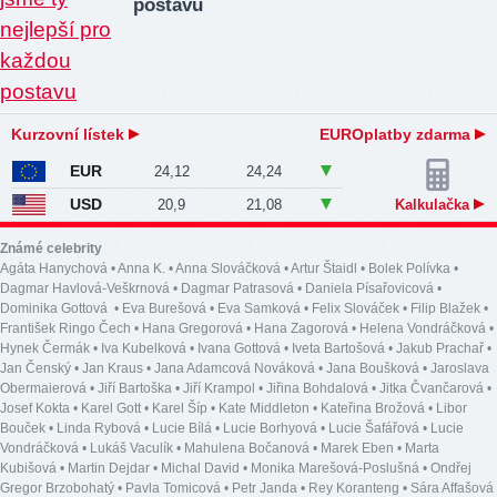
postavu
Kurzovní lístek
EUROplatby zdarma
EUR
24,12
24,24
USD
20,9
21,08
Kalkulačka
Známé celebrity
Agáta Hanychová
•
Anna K.
•
Anna Slováčková
•
Artur Štaidl
•
Bolek Polívka
•
Dagmar Havlová-Veškrnová
•
Dagmar Patrasová
•
Daniela Písařovicová
•
Dominika Gottová
•
Eva Burešová
•
Eva Samková
•
Felix Slováček
•
Filip Blažek
•
František Ringo Čech
•
Hana Gregorová
•
Hana Zagorová
•
Helena Vondráčková
•
Hynek Čermák
•
Iva Kubelková
•
Ivana Gottová
•
Iveta Bartošová
•
Jakub Prachař
•
Jan Čenský
•
Jan Kraus
•
Jana Adamcová Nováková
•
Jana Boušková
•
Jaroslava
Obermaierová
•
Jiří Bartoška
•
Jiří Krampol
•
Jiřina Bohdalová
•
Jitka Čvančarová
•
Josef Kokta
•
Karel Gott
•
Karel Šíp
•
Kate Middleton
•
Kateřina Brožová
•
Libor
Bouček
•
Linda Rybová
•
Lucie Bílá
•
Lucie Borhyová
•
Lucie Šafářová
•
Lucie
Vondráčková
•
Lukáš Vaculík
•
Mahulena Bočanová
•
Marek Eben
•
Marta
Kubišová
•
Martin Dejdar
•
Michal David
•
Monika Marešová-Poslušná
•
Ondřej
Gregor Brzobohatý
•
Pavla Tomicová
•
Petr Janda
•
Rey Koranteng
•
Sára Affašová