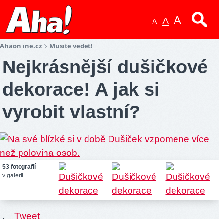
A
A
A
Ahaonline.cz
Musíte vědět!
Nejkrásnější dušičkové
dekorace! A jak si
vyrobit vlastní?
53 fotografií
v galerii
.
Tweet