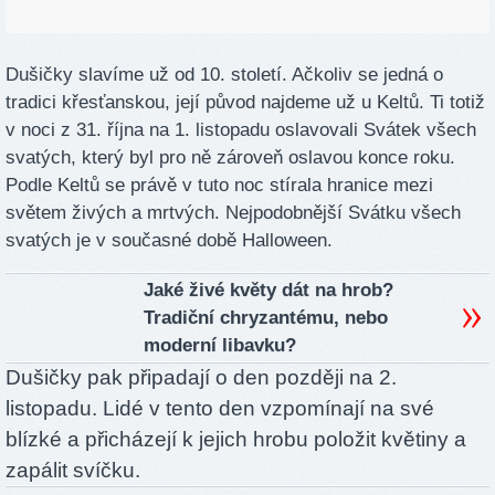
Dušičky slavíme už od 10. století. Ačkoliv se jedná o
tradici křesťanskou, její původ najdeme už u Keltů. Ti totiž
v noci z 31. října na 1. listopadu oslavovali Svátek všech
svatých, který byl pro ně zároveň oslavou konce roku.
Podle Keltů se právě v tuto noc stírala hranice mezi
světem živých a mrtvých. Nejpodobnější Svátku všech
svatých je v současné době Halloween.
Jaké živé květy dát na hrob?
Tradiční chryzantému, nebo
moderní libavku?
Dušičky pak připadají o den později na 2.
listopadu. Lidé v tento den vzpomínají na své
blízké a přicházejí k jejich hrobu položit květiny a
zapálit svíčku.