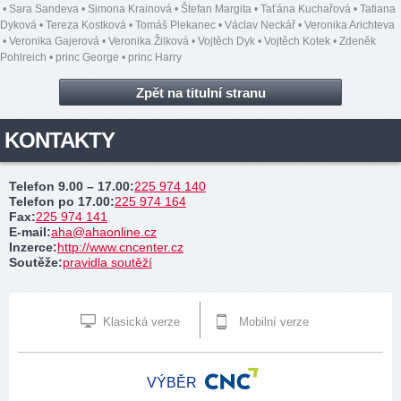
•
Sara Sandeva
•
Simona Krainová
•
Štefan Margita
•
Taťána Kuchařová
•
Tatiana
Dyková
•
Tereza Kostková
•
Tomáš Plekanec
•
Václav Neckář
•
Veronika Arichteva
•
Veronika Gajerová
•
Veronika Žilková
•
Vojtěch Dyk
•
Vojtěch Kotek
•
Zdeněk
Pohlreich
•
princ George
•
princ Harry
Zpět na titulní stranu
KONTAKTY
Telefon 9.00 – 17.00
:
225 974 140
Telefon po 17.00
:
225 974 164
Fax
:
225 974 141
E-mail
:
aha@ahaonline.cz
Inzerce
:
http://www.cncenter.cz
Soutěže
:
pravidla soutěží
Klasická verze
Mobilní verze
VÝBĚR