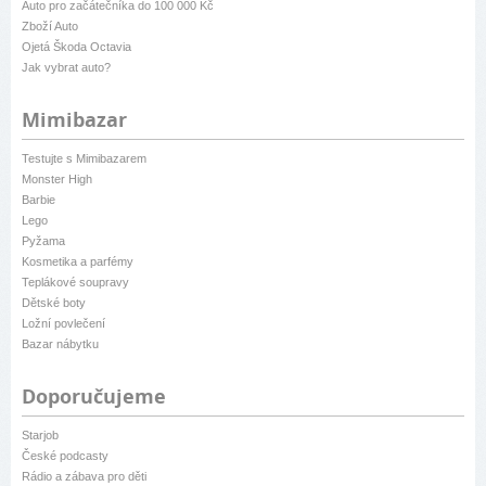
Auto pro začátečníka do 100 000 Kč
Zboží Auto
Ojetá Škoda Octavia
Jak vybrat auto?
Mimibazar
Testujte s Mimibazarem
Monster High
Barbie
Lego
Pyžama
Kosmetika a parfémy
Teplákové soupravy
Dětské boty
Ložní povlečení
Bazar nábytku
Doporučujeme
Starjob
České podcasty
Rádio a zábava pro děti