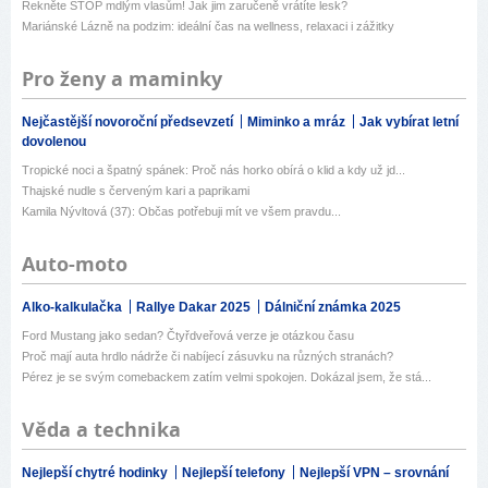
Řekněte STOP mdlým vlasům! Jak jim zaručeně vrátíte lesk?
Mariánské Lázně na podzim: ideální čas na wellness, relaxaci i zážitky
Pro ženy a maminky
Nejčastější novoroční předsevzetí
Miminko a mráz
Jak vybírat letní
dovolenou
Tropické noci a špatný spánek: Proč nás horko obírá o klid a kdy už jd...
Thajské nudle s červeným kari a paprikami
Kamila Nývltová (37): Občas potřebuji mít ve všem pravdu...
Auto-moto
Alko-kalkulačka
Rallye Dakar 2025
Dálniční známka 2025
Ford Mustang jako sedan? Čtyřdveřová verze je otázkou času
Proč mají auta hrdlo nádrže či nabíjecí zásuvku na různých stranách?
Pérez je se svým comebackem zatím velmi spokojen. Dokázal jsem, že stá...
Věda a technika
Nejlepší chytré hodinky
Nejlepší telefony
Nejlepší VPN – srovnání