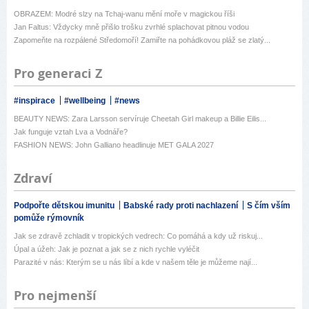
OBRAZEM: Modré slzy na Tchaj-wanu mění moře v magickou říši
Jan Faltus: Vždycky mně přišlo trošku zvrhlé splachovat pitnou vodou
Zapomeňte na rozpálené Středomoří! Zamiřte na pohádkovou pláž se zlatý...
Pro generaci Z
#inspirace
#wellbeing
#news
BEAUTY NEWS: Zara Larsson servíruje Cheetah Girl makeup a Billie Eilis...
Jak funguje vztah Lva a Vodnáře?
FASHION NEWS: John Galliano headlinuje MET GALA 2027
Zdraví
Podpořte dětskou imunitu
Babské rady proti nachlazení
S čím vším
pomůže rýmovník
Jak se zdravě zchladit v tropických vedrech: Co pomáhá a kdy už riskuj...
Úpal a úžeh: Jak je poznat a jak se z nich rychle vyléčit
Parazité v nás: Kterým se u nás líbí a kde v našem těle je můžeme nají...
Pro nejmenší