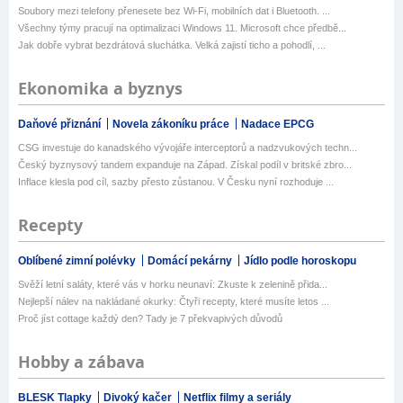
Soubory mezi telefony přenesete bez Wi-Fi, mobilních dat i Bluetooth. ...
Všechny týmy pracují na optimalizaci Windows 11. Microsoft chce předbě...
Jak dobře vybrat bezdrátová sluchátka. Velká zajistí ticho a pohodlí, ...
Ekonomika a byznys
Daňové přiznání
Novela zákoníku práce
Nadace EPCG
CSG investuje do kanadského vývojáře interceptorů a nadzvukových techn...
Český byznysový tandem expanduje na Západ. Získal podíl v britské zbro...
Inflace klesla pod cíl, sazby přesto zůstanou. V Česku nyní rozhoduje ...
Recepty
Oblíbené zimní polévky
Domácí pekárny
Jídlo podle horoskopu
Svěží letní saláty, které vás v horku neunaví: Zkuste k zelenině přida...
Nejlepší nálev na nakládané okurky: Čtyři recepty, které musíte letos ...
Proč jíst cottage každý den? Tady je 7 překvapivých důvodů
Hobby a zábava
BLESK Tlapky
Divoký kačer
Netflix filmy a seriály