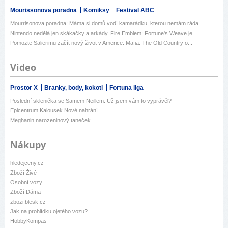
Mourissonova poradna
Komiksy
Festival ABC
Mourrisonova poradna: Máma si domů vodí kamarádku, kterou nemám ráda. ...
Nintendo nedělá jen skákačky a arkády. Fire Emblem: Fortune's Weave je...
Pomozte Salierimu začít nový život v Americe. Mafia: The Old Country o...
Video
Prostor X
Branky, body, kokoti
Fortuna liga
Poslední sklenička se Samem Neillem: Už jsem vám to vyprávěl?
Epicentrum Kalousek Nové nahrání
Meghanin narozeninový taneček
Nákupy
hledejceny.cz
Zboží Živě
Osobní vozy
Zboží Dáma
zbozi.blesk.cz
Jak na prohlídku ojetého vozu?
HobbyKompas