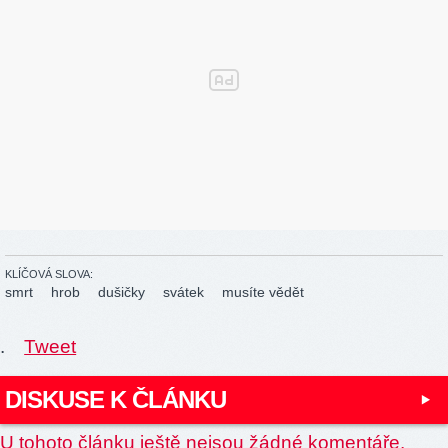
KLÍČOVÁ SLOVA:
smrt
hrob
dušičky
svátek
musíte vědět
.
Tweet
DISKUSE K ČLÁNKU
U tohoto článku ještě nejsou žádné komentáře.