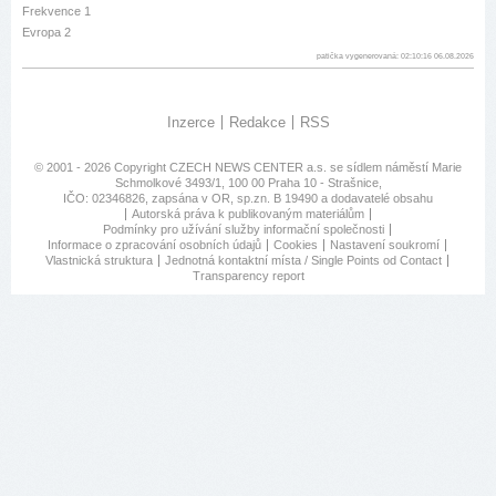
Frekvence 1
Evropa 2
patička vygenerovaná: 02:10:16 06.08.2026
Inzerce
Redakce
RSS
© 2001 - 2026 Copyright
CZECH NEWS CENTER a.s.
se sídlem náměstí Marie
Schmolkové 3493/1, 100 00 Praha 10 - Strašnice,
IČO: 02346826, zapsána v OR, sp.zn. B 19490 a dodavatelé obsahu
Autorská práva k publikovaným materiálům
Podmínky pro užívání služby informační společnosti
Informace o zpracování osobních údajů
Cookies
Nastavení soukromí
Vlastnická struktura
Jednotná kontaktní místa / Single Points od Contact
Transparency report