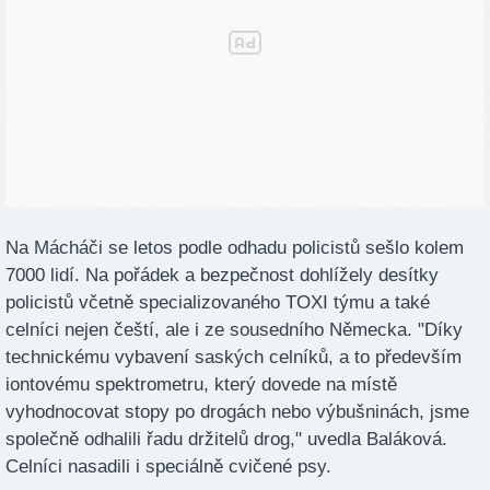
Na Mácháči se letos podle odhadu policistů sešlo kolem
7000 lidí. Na pořádek a bezpečnost dohlížely desítky
policistů včetně specializovaného TOXI týmu a také
celníci nejen čeští, ale i ze sousedního Německa. "Díky
technickému vybavení saských celníků, a to především
iontovému spektrometru, který dovede na místě
vyhodnocovat stopy po drogách nebo výbušninách, jsme
společně odhalili řadu držitelů drog," uvedla Baláková.
Celníci nasadili i speciálně cvičené psy.