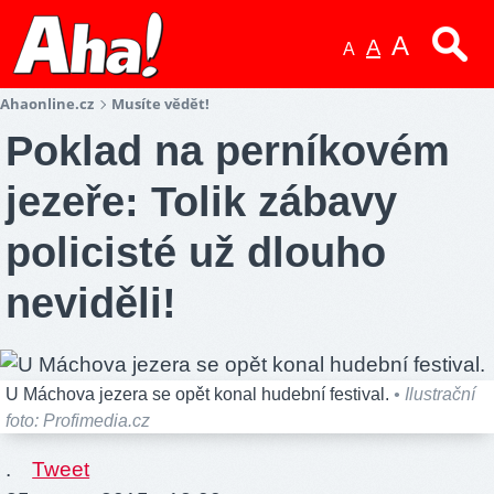
A
A
A
Ahaonline.cz
Musíte vědět!
Poklad na perníkovém
jezeře: Tolik zábavy
policisté už dlouho
neviděli!
U Máchova jezera se opět konal hudební festival.
• Ilustrační
foto: Profimedia.cz
.
Tweet