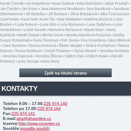
Hynek Čermák
•
Iva Kubelková
•
Ivana Gottová
•
Iveta Bartošová
•
Jakub Prachař
•
Jan Čenský
•
Jan Kraus
•
Jana Adamcová Nováková
•
Jana Boušková
•
Jaroslava
Obermaierová
•
Jiří Bartoška
•
Jiří Krampol
•
Jiřina Bohdalová
•
Jitka Čvančarová
•
Josef Kokta
•
Karel Gott
•
Karel Šíp
•
Kate Middleton
•
Kateřina Brožová
•
Libor
Bouček
•
Linda Rybová
•
Lucie Bílá
•
Lucie Borhyová
•
Lucie Šafářová
•
Lucie
Vondráčková
•
Lukáš Vaculík
•
Mahulena Bočanová
•
Marek Eben
•
Marta
Kubišová
•
Martin Dejdar
•
Michal David
•
Monika Marešová-Poslušná
•
Ondřej
Gregor Brzobohatý
•
Pavla Tomicová
•
Petr Janda
•
Rey Koranteng
•
Sára Affašová
•
Sara Sandeva
•
Simona Krainová
•
Štefan Margita
•
Taťána Kuchařová
•
Tatiana
Dyková
•
Tereza Kostková
•
Tomáš Plekanec
•
Václav Neckář
•
Veronika Arichteva
•
Veronika Gajerová
•
Veronika Žilková
•
Vojtěch Dyk
•
Vojtěch Kotek
•
Zdeněk
Pohlreich
•
princ George
•
princ Harry
Zpět na titulní stranu
KONTAKTY
Telefon 9.00 – 17.00
:
225 974 140
Telefon po 17.00
:
225 974 164
Fax
:
225 974 141
E-mail
:
aha@ahaonline.cz
Inzerce
:
http://www.cncenter.cz
Soutěže
:
pravidla soutěží