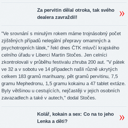
Za pervitin dělal otroka, tak svého
dealera zavraždil!
"Ve srovnání s minulým rokem máme trojnásobný počet
zjištěných případů nelegální přepravy omamných a
psychotropních látek," řekl dnes ČTK mluvčí krajského
celního úřadu v Liberci Martin Stočes. Jen celníci
zkontrolovali v průběhu festivalu zhruba 200 aut. "V pátek
ve 32 a v sobotu ve 14 případech našli různě ukrytých
celkem 183 gramů marihuany, pět gramů pervitinu, 7,5
gramu Mephedronu, 1,5 gramu kokainu a 47 tablet extáze.
Byly většinou u cestujících, nejčastěji v jejich osobních
zavazadlech a také v autech," dodal Stočes.
Kolář, kokain a sex: Co na to jeho
Lenka a děti?