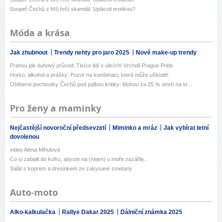
Soupeř Čechů z MS řeší skandál: Upláceli erotikou?
Móda a krása
Jak zhubnout
Trendy nehty pro jaro 2025
Nové make-up trendy
Prahou jde duhový průvod: Tisíce lidí v ulicích! Vrcholí Prague Pride
Horko, alkohol a prášky: Pozor na kombinaci, která může uškodit!
Oblíbené pochoutky Čechů pod palbou kritiky: Mohou za 25 % úmrtí na sr...
Pro ženy a maminky
Nejčastější novoroční předsevzetí
Miminko a mráz
Jak vybírat letní
dovolenou
video Alena Mihulová
Co si zabalit do kufru, abyste na (nejen) u moře zazářily...
Salát s koprem a dresinkem ze zakysané smetany
Auto-moto
Alko-kalkulačka
Rallye Dakar 2025
Dálniční známka 2025