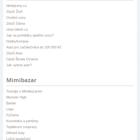
hledejceny.cz
Zboží Živě
Osobní vozy
Zboží Dáma
zbozi.blesk.cz
Jak na prohlídku ojetého vozu?
HobbyKompas
Auto pro začátečníka do 100 000 Kč
Zboží Auto
Ojetá Škoda Octavia
Jak vybrat auto?
Mimibazar
Testujte s Mimibazarem
Monster High
Barbie
Lego
Pyžama
Kosmetika a parfémy
Teplákové soupravy
Dětské boty
Ložní povlečení