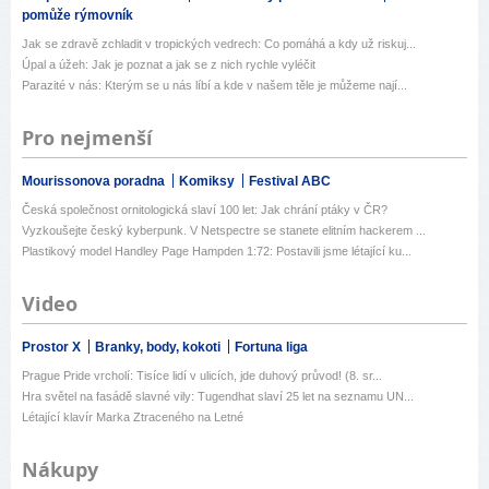
pomůže rýmovník
Jak se zdravě zchladit v tropických vedrech: Co pomáhá a kdy už riskuj...
Úpal a úžeh: Jak je poznat a jak se z nich rychle vyléčit
Parazité v nás: Kterým se u nás líbí a kde v našem těle je můžeme nají...
Pro nejmenší
Mourissonova poradna
Komiksy
Festival ABC
Česká společnost ornitologická slaví 100 let: Jak chrání ptáky v ČR?
Vyzkoušejte český kyberpunk. V Netspectre se stanete elitním hackerem ...
Plastikový model Handley Page Hampden 1:72: Postavili jsme létající ku...
Video
Prostor X
Branky, body, kokoti
Fortuna liga
Prague Pride vrcholí: Tisíce lidí v ulicích, jde duhový průvod! (8. sr...
Hra světel na fasádě slavné vily: Tugendhat slaví 25 let na seznamu UN...
Létající klavír Marka Ztraceného na Letné
Nákupy