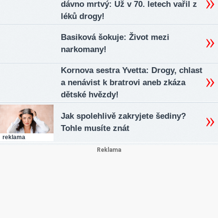
dávno mrtvý: Už v 70. letech vařil z
léků drogy!
Basiková šokuje: Život mezi
narkomany!
Kornova sestra Yvetta: Drogy, chlast
a nenávist k bratrovi aneb zkáza
dětské hvězdy!
Jak spolehlivě zakryjete šediny?
Tohle musíte znát
reklama