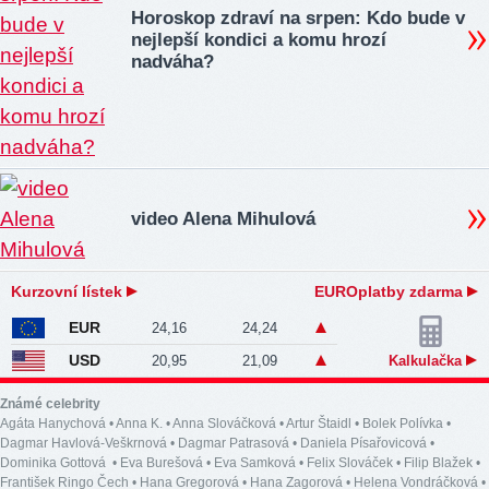
Horoskop zdraví na srpen: Kdo bude v
nejlepší kondici a komu hrozí
nadváha?
video Alena Mihulová
Kurzovní lístek
EUROplatby zdarma
EUR
24,16
24,24
USD
20,95
21,09
Kalkulačka
Známé celebrity
Agáta Hanychová
•
Anna K.
•
Anna Slováčková
•
Artur Štaidl
•
Bolek Polívka
•
Dagmar Havlová-Veškrnová
•
Dagmar Patrasová
•
Daniela Písařovicová
•
Dominika Gottová
•
Eva Burešová
•
Eva Samková
•
Felix Slováček
•
Filip Blažek
•
František Ringo Čech
•
Hana Gregorová
•
Hana Zagorová
•
Helena Vondráčková
•