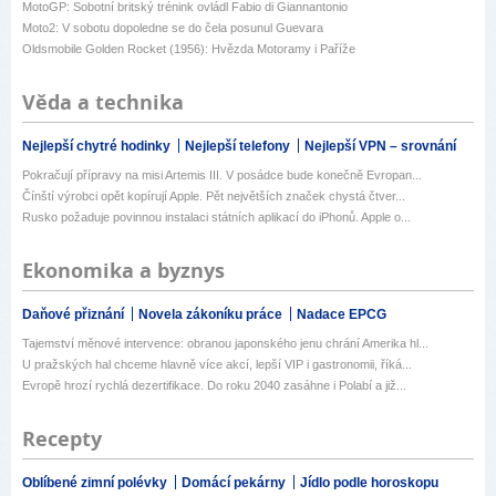
MotoGP: Sobotní britský trénink ovládl Fabio di Giannantonio
Moto2: V sobotu dopoledne se do čela posunul Guevara
Oldsmobile Golden Rocket (1956): Hvězda Motoramy i Paříže
Věda a technika
Nejlepší chytré hodinky
Nejlepší telefony
Nejlepší VPN – srovnání
Pokračují přípravy na misi Artemis III. V posádce bude konečně Evropan...
Čínští výrobci opět kopírují Apple. Pět největších značek chystá čtver...
Rusko požaduje povinnou instalaci státních aplikací do iPhonů. Apple o...
Ekonomika a byznys
Daňové přiznání
Novela zákoníku práce
Nadace EPCG
Tajemství měnové intervence: obranou japonského jenu chrání Amerika hl...
U pražských hal chceme hlavně více akcí, lepší VIP i gastronomii, říká...
Evropě hrozí rychlá dezertifikace. Do roku 2040 zasáhne i Polabí a již...
Recepty
Oblíbené zimní polévky
Domácí pekárny
Jídlo podle horoskopu