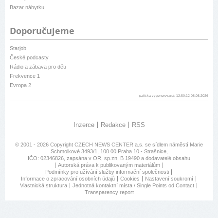
Bazar nábytku
Doporučujeme
Starjob
České podcasty
Rádio a zábava pro děti
Frekvence 1
Evropa 2
patička vygenerovaná: 12:50:12 08.08.2026
Inzerce
Redakce
RSS
© 2001 - 2026 Copyright
CZECH NEWS CENTER a.s.
se sídlem náměstí Marie
Schmolkové 3493/1, 100 00 Praha 10 - Strašnice,
IČO: 02346826, zapsána v OR, sp.zn. B 19490 a dodavatelé obsahu
Autorská práva k publikovaným materiálům
Podmínky pro užívání služby informační společnosti
Informace o zpracování osobních údajů
Cookies
Nastavení soukromí
Vlastnická struktura
Jednotná kontaktní místa / Single Points od Contact
Transparency report