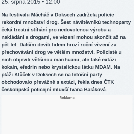
25. srpna 2015 • 12:00
Na festivalu Mácháč v Doksech zadržela policie
rekordní množství drog. Šest návštěvníků technoparty
čeká trestní stíhání pro nedovolenou výrobu a
nakládání s drogami, ve vězení mohou skončit až na
pět let. Dalším devíti lidem hrozí roční vězení za
přechovávání drog ve větším množství. Policisté u
nich objevili většinou marihuanu, ale také extázi,
kokain, efedrin nebo krystalickou látku MDAM. Na
pláži Klůček v Doksech se na letošní party
obchodovalo převážně s extází, řekla dnes ČTK
českolipská policejní mluvčí Ivana Baláková.