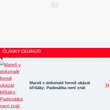
ČLÁNKY ODJINUD
Mareš v dokonalé formě ukázal
břišáky: Padesátka není znát