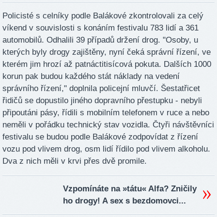
Policisté s celníky podle Balákové zkontrolovali za celý
víkend v souvislosti s konáním festivalu 783 lidí a 361
automobilů. Odhalili 39 případů držení drog. "Osoby, u
kterých byly drogy zajištěny, nyní čeká správní řízení, ve
kterém jim hrozí až patnáctitisícová pokuta. Dalších 1000
korun pak budou každého stát náklady na vedení
správního řízení," doplnila policejní mluvčí. Šestatřicet
řidičů se dopustilo jiného dopravního přestupku - nebyli
připoutáni pásy, řídili s mobilním telefonem v ruce a nebo
neměli v pořádku technický stav vozidla. Čtyři návštěvníci
festivalu se budou podle Balákové zodpovídat z řízení
vozu pod vlivem drog, osm lidí řídilo pod vlivem alkoholu.
Dva z nich měli v krvi přes dvě promile.
Vzpomínáte na »tátu« Alfa? Zničily
ho drogy! A sex s bezdomovci...