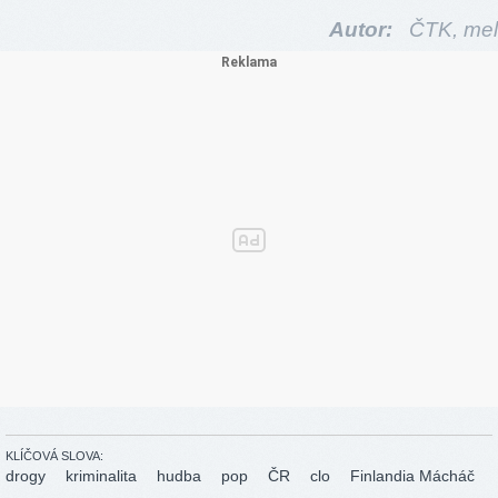
Autor:
ČTK,
mel
KLÍČOVÁ SLOVA:
drogy
kriminalita
hudba
pop
ČR
clo
Finlandia Mácháč