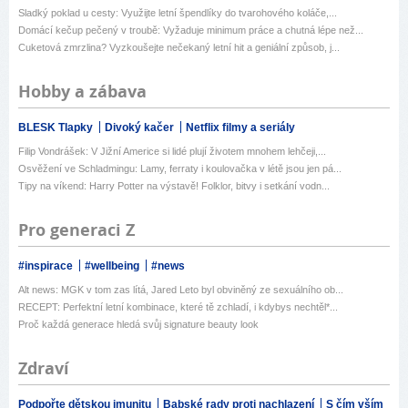
Sladký poklad u cesty: Využijte letní špendlíky do tvarohového koláče,...
Domácí kečup pečený v troubě: Vyžaduje minimum práce a chutná lépe než...
Cuketová zmrzlina? Vyzkoušejte nečekaný letní hit a geniální způsob, j...
Hobby a zábava
BLESK Tlapky
Divoký kačer
Netflix filmy a seriály
Filip Vondrášek: V Jižní Americe si lidé plují životem mnohem lehčeji,...
Osvěžení ve Schladmingu: Lamy, ferraty i koulovačka v létě jsou jen pá...
Tipy na víkend: Harry Potter na výstavě! Folklor, bitvy i setkání vodn...
Pro generaci Z
#inspirace
#wellbeing
#news
Alt news: MGK v tom zas lítá, Jared Leto byl obviněný ze sexuálního ob...
RECEPT: Perfektní letní kombinace, které tě zchladí, i kdybys nechtěl*...
Proč každá generace hledá svůj signature beauty look
Zdraví
Podpořte dětskou imunitu
Babské rady proti nachlazení
S čím vším