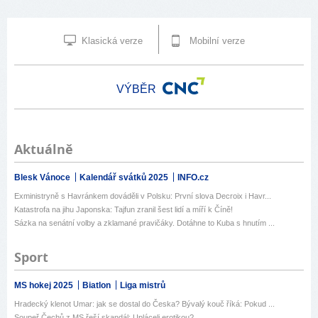
Klasická verze
Mobilní verze
VÝBĚR
Aktuálně
Blesk Vánoce
Kalendář svátků 2025
INFO.cz
Exministryně s Havránkem dováděli v Polsku: První slova Decroix i Havr...
Katastrofa na jihu Japonska: Tajfun zranil šest lidí a míří k Číně!
Sázka na senátní volby a zklamané pravičáky. Dotáhne to Kuba s hnutím ...
Sport
MS hokej 2025
Biatlon
Liga mistrů
Hradecký klenot Umar: jak se dostal do Česka? Bývalý kouč říká: Pokud ...
Soupeř Čechů z MS řeší skandál: Upláceli erotikou?