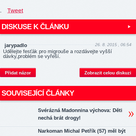
.
Tweet
DISKUSE K ČLÁNKU
26. 8. 2015 , 06:54
jarypadlo
Udělejte fesťák pro migrouše a rozdávejte vyšší
dávky,problém se vyřeší.
Přidat názor
Zobrazit celou diskuzi
SOUVISEJÍCÍ ČLÁNKY
Svérázná Madonnina výchova: Děti
nechá brát drogy!
Narkoman Michal Petřík (57) měl být