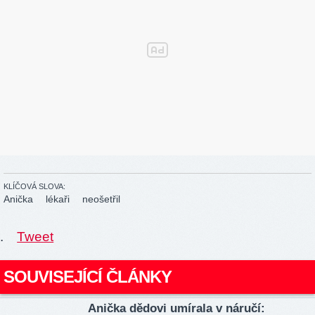
KLÍČOVÁ SLOVA:
Anička
lékaři
neošetřil
.
Tweet
SOUVISEJÍCÍ ČLÁNKY
Anička dědovi umírala v náručí: