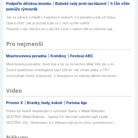
Podpořte dětskou imunitu
Babské rady proti nachlazení
S čím vším
pomůže rýmovník
Jak se zdravě zchladit v tropických vedrech: Co pomáhá a kdy už riskuj...
Úpal a úžeh: Jak je poznat a jak se z nich rychle vyléčit
Parazité v nás: Kterým se u nás líbí a kde v našem těle je můžeme nají...
Pro nejmenší
Mourissonova poradna
Komiksy
Festival ABC
Mourrisonova poradna: Jsem líná a nic se mi nechce dělat: Kdy jde o ún...
Česká společnost ornitologická slaví 100 let: Jak chrání ptáky v ČR?
Vyzkoušejte český kyberpunk. V Netspectre se stanete elitním hackerem ...
Video
Prostor X
Branky, body, kokoti
Fortuna liga
Priske byl hodně nespokojen s výkonem Sparty v Mladé Boleslavi
SESTŘIH: Mladá Boleslav - Sparta 2:0. Bezzubí Letenští opět ztratili. ...
SESTŘIH: Zlín - Bohemians 0:2. Klokani mají první výhru, premiérovou t...
Nákupy