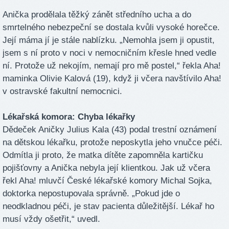
Anička prodělala těžký zánět středního ucha a do
smrtelného nebezpeční se dostala kvůli vysoké horečce.
Její máma jí je stále nablízku. „Nemohla jsem ji opustit,
jsem s ní proto v noci v nemocničním křesle hned vedle
ní. Protože už nekojím, nemají pro mě postel,“ řekla Aha!
maminka Olivie Kalová (19), když ji včera navštívilo Aha!
v ostravské fakultní nemocnici.
Lékařská komora: Chyba lékařky
Dědeček Aničky Julius Kala (43) podal trestní oznámení
na dětskou lékařku, protože neposkytla jeho vnučce péči.
Odmítla ji proto, že matka dítěte zapomněla kartičku
pojišťovny a Anička nebyla její klientkou. Jak už včera
řekl Aha! mluvčí České lékařské komory Michal Sojka,
doktorka nepostupovala správně. „Pokud jde o
neodkladnou péči, je stav pacienta důležitější. Lékař ho
musí vždy ošetřit,“ uvedl.