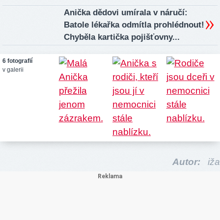
Anička dědovi umírala v náručí:
Batole lékařka odmítla prohlédnout!
Chyběla kartička pojišťovny...
6 fotografií
v galerii
Autor:
iža