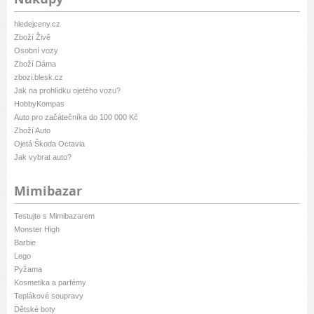
hledejceny.cz
Zboží Živě
Osobní vozy
Zboží Dáma
zbozi.blesk.cz
Jak na prohlídku ojetého vozu?
HobbyKompas
Auto pro začátečníka do 100 000 Kč
Zboží Auto
Ojetá Škoda Octavia
Jak vybrat auto?
Mimibazar
Testujte s Mimibazarem
Monster High
Barbie
Lego
Pyžama
Kosmetika a parfémy
Teplákové soupravy
Dětské boty