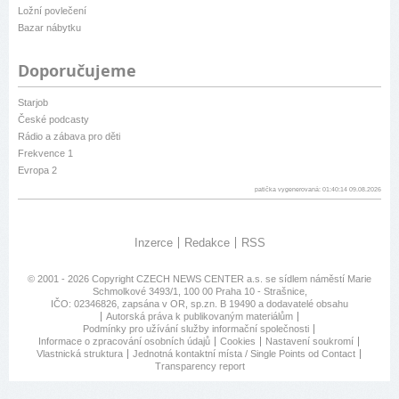
Ložní povlečení
Bazar nábytku
Doporučujeme
Starjob
České podcasty
Rádio a zábava pro děti
Frekvence 1
Evropa 2
patička vygenerovaná: 01:40:14 09.08.2026
Inzerce
Redakce
RSS
© 2001 - 2026 Copyright
CZECH NEWS CENTER a.s.
se sídlem náměstí Marie
Schmolkové 3493/1, 100 00 Praha 10 - Strašnice,
IČO: 02346826, zapsána v OR, sp.zn. B 19490 a dodavatelé obsahu
Autorská práva k publikovaným materiálům
Podmínky pro užívání služby informační společnosti
Informace o zpracování osobních údajů
Cookies
Nastavení soukromí
Vlastnická struktura
Jednotná kontaktní místa / Single Points od Contact
Transparency report