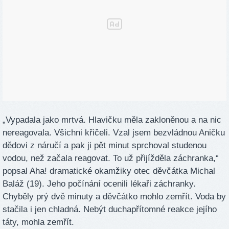
„Vypadala jako mrtvá. Hlavičku měla zakloněnou a na nic
nereagovala. Všichni křičeli. Vzal jsem bezvládnou Aničku
dědovi z náručí a pak ji pět minut sprchoval studenou
vodou, než začala reagovat. To už přijížděla záchranka,“
popsal Aha! dramatické okamžiky otec děvčátka Michal
Baláž (19). Jeho počínání ocenili lékaři záchranky.
Chyběly prý dvě minuty a děvčátko mohlo zemřít. Voda by
stačila i jen chladná. Nebýt duchapřítomné reakce jejího
táty, mohla zemřít.