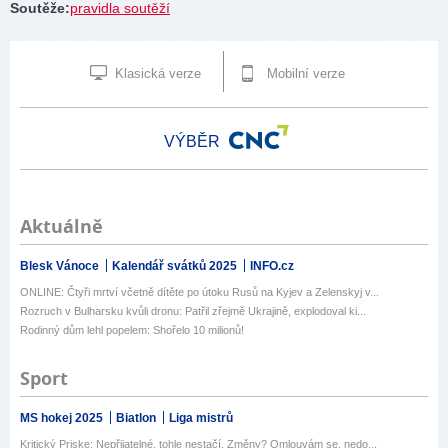
Soutěže
:
pravidla soutěží
Klasická verze
Mobilní verze
VÝBĚR
Aktuálně
Blesk Vánoce
Kalendář svátků 2025
INFO.cz
ONLINE: Čtyři mrtví včetně dítěte po útoku Rusů na Kyjev a Zelenskyj v...
Rozruch v Bulharsku kvůli dronu: Patřil zřejmě Ukrajině, explodoval ki...
Rodinný dům lehl popelem: Shořelo 10 milionů!
Sport
MS hokej 2025
Biatlon
Liga mistrů
Kritický Priske: Nepřijatelné, tohle nestačí. Změny? Omlouvám se, nedo...