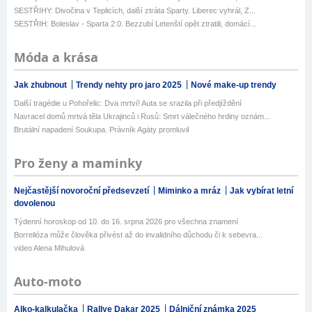
SESTŘIHY: Divočina v Teplicích, další ztráta Sparty. Liberec vyhrál, Z...
SESTŘIH: Boleslav - Sparta 2:0. Bezzubí Letenští opět ztratili, domácí...
Móda a krása
Jak zhubnout
Trendy nehty pro jaro 2025
Nové make-up trendy
Další tragédie u Pohořelic: Dva mrtví! Auta se srazila při předjíždění
Navracel domů mrtvá těla Ukrajinců i Rusů: Smrt válečného hrdiny oznám...
Brutální napadení Soukupa. Právník Agáty promluvil
Pro ženy a maminky
Nejčastější novoroční předsevzetí
Miminko a mráz
Jak vybírat letní
dovolenou
Týdenní horoskop od 10. do 16. srpna 2026 pro všechna znamení
Borrelióza může člověka přivést až do invalidního důchodu či k sebevra...
video Alena Mihulová
Auto-moto
Alko-kalkulačka
Rallye Dakar 2025
Dálniční známka 2025