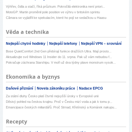
Výhřev, čidla a stačí, říká průzkum. Pokročilá elektronika není priori...
MotoGP: Martin proměnil pole position ve výhru v britském sprintu
Câmara se vyjádřil ke spekulacím, které ho pojí se sedačkou u Haasu
Věda a technika
Nejlepší chytré hodinky
Nejlepší telefony
Nejlepší VPN – srovnání
Bose QuietComfort 2nd Gen přebírají funkce dražších Ultra. Mají prosto...
Aktualizujte své Windows 11 Insider do 11. srpna. Pak už vám nebudou f...
Pokračuje záchrana Starshipu. V moři už dva týdny plave monstrum vysok...
Ekonomika a byznys
Daňové přiznání
Novela zákoníku práce
Nadace EPCG
Za státní dluhy Česko platí čtvrté nejvyšší úroky v Evropské unii
Děsivý pohled na českou krajinu. Proč v Česku mizí voda a jak k tomu p...
Emancipace českých miliardářů. Proč Strnad, Křetínský a Komárek nakupu...
Recepty