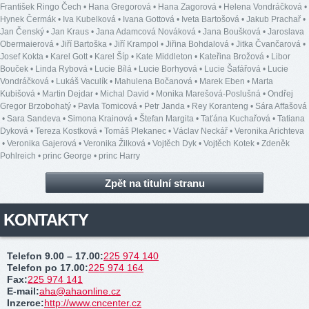
František Ringo Čech
•
Hana Gregorová
•
Hana Zagorová
•
Helena Vondráčková
•
Hynek Čermák
•
Iva Kubelková
•
Ivana Gottová
•
Iveta Bartošová
•
Jakub Prachař
•
Jan Čenský
•
Jan Kraus
•
Jana Adamcová Nováková
•
Jana Boušková
•
Jaroslava
Obermaierová
•
Jiří Bartoška
•
Jiří Krampol
•
Jiřina Bohdalová
•
Jitka Čvančarová
•
Josef Kokta
•
Karel Gott
•
Karel Šíp
•
Kate Middleton
•
Kateřina Brožová
•
Libor
Bouček
•
Linda Rybová
•
Lucie Bílá
•
Lucie Borhyová
•
Lucie Šafářová
•
Lucie
Vondráčková
•
Lukáš Vaculík
•
Mahulena Bočanová
•
Marek Eben
•
Marta
Kubišová
•
Martin Dejdar
•
Michal David
•
Monika Marešová-Poslušná
•
Ondřej
Gregor Brzobohatý
•
Pavla Tomicová
•
Petr Janda
•
Rey Koranteng
•
Sára Affašová
•
Sara Sandeva
•
Simona Krainová
•
Štefan Margita
•
Taťána Kuchařová
•
Tatiana
Dyková
•
Tereza Kostková
•
Tomáš Plekanec
•
Václav Neckář
•
Veronika Arichteva
•
Veronika Gajerová
•
Veronika Žilková
•
Vojtěch Dyk
•
Vojtěch Kotek
•
Zdeněk
Pohlreich
•
princ George
•
princ Harry
Zpět na titulní stranu
KONTAKTY
Telefon 9.00 – 17.00
:
225 974 140
Telefon po 17.00
:
225 974 164
Fax
:
225 974 141
E-mail
:
aha@ahaonline.cz
Inzerce
:
http://www.cncenter.cz