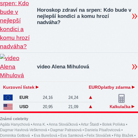
Horoskop zdraví na srpen: Kdo bude v
nejlepší kondici a komu hrozí
nadváha?
video Alena Mihulová
Kurzovní lístek
EUROplatby zdarma
EUR
24,16
24,24
USD
20,95
21,09
Kalkulačka
Známé celebrity
Agáta Hanychová
•
Anna K.
•
Anna Slováčková
•
Artur Štaidl
•
Bolek Polívka
•
Dagmar Havlová-Veškrnová
•
Dagmar Patrasová
•
Daniela Písařovicová
•
Dominika Gottová
•
Eva Burešová
•
Eva Samková
•
Felix Slováček
•
Filip Blažek
•