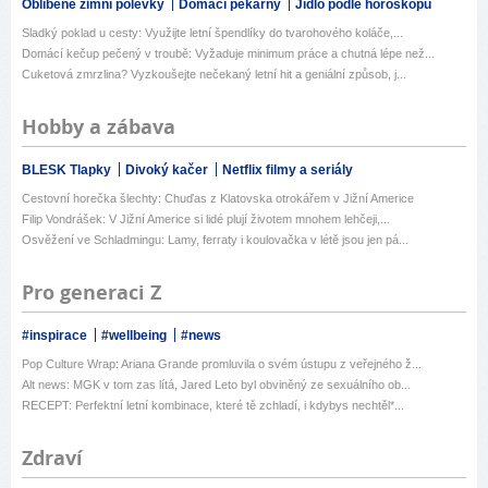
Oblíbené zimní polévky
Domácí pekárny
Jídlo podle horoskopu
Sladký poklad u cesty: Využijte letní špendlíky do tvarohového koláče,...
Domácí kečup pečený v troubě: Vyžaduje minimum práce a chutná lépe než...
Cuketová zmrzlina? Vyzkoušejte nečekaný letní hit a geniální způsob, j...
Hobby a zábava
BLESK Tlapky
Divoký kačer
Netflix filmy a seriály
Cestovní horečka šlechty: Chuďas z Klatovska otrokářem v Jižní Americe
Filip Vondrášek: V Jižní Americe si lidé plují životem mnohem lehčeji,...
Osvěžení ve Schladmingu: Lamy, ferraty i koulovačka v létě jsou jen pá...
Pro generaci Z
#inspirace
#wellbeing
#news
Pop Culture Wrap: Ariana Grande promluvila o svém ústupu z veřejného ž...
Alt news: MGK v tom zas lítá, Jared Leto byl obviněný ze sexuálního ob...
RECEPT: Perfektní letní kombinace, které tě zchladí, i kdybys nechtěl*...
Zdraví