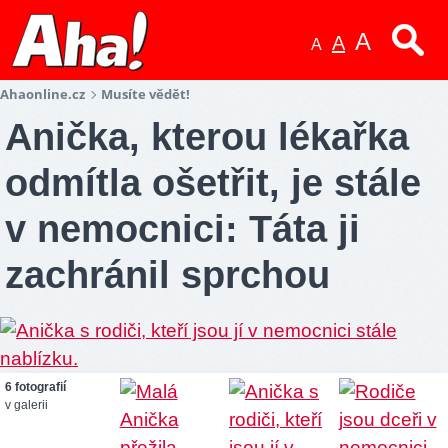
A
A
A
Ahaonline.cz
Musíte vědět!
Anička, kterou lékařka
odmítla ošetřit, je stále
v nemocnici: Táta ji
zachránil sprchou
6 fotografií
v galerii