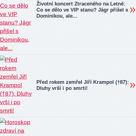
Životní koncert Ztraceného na Letné:
Co se dělo ve VIP stanu? Jágr přišel s
Dominikou, ale...
Před rokem zemřel Jiří Krampol (†87):
Dluhy vrší i po smrti!