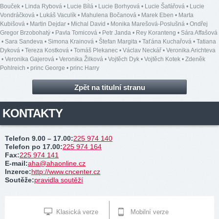
Bouček
•
Linda Rybová
•
Lucie Bílá
•
Lucie Borhyová
•
Lucie Šafářová
•
Lucie
Vondráčková
•
Lukáš Vaculík
•
Mahulena Bočanová
•
Marek Eben
•
Marta
Kubišová
•
Martin Dejdar
•
Michal David
•
Monika Marešová-Poslušná
•
Ondřej
Gregor Brzobohatý
•
Pavla Tomicová
•
Petr Janda
•
Rey Koranteng
•
Sára Affašová
•
Sara Sandeva
•
Simona Krainová
•
Štefan Margita
•
Taťána Kuchařová
•
Tatiana
Dyková
•
Tereza Kostková
•
Tomáš Plekanec
•
Václav Neckář
•
Veronika Arichteva
•
Veronika Gajerová
•
Veronika Žilková
•
Vojtěch Dyk
•
Vojtěch Kotek
•
Zdeněk
Pohlreich
•
princ George
•
princ Harry
Zpět na titulní stranu
KONTAKTY
Telefon 9.00 – 17.00
:
225 974 140
Telefon po 17.00
:
225 974 164
Fax
:
225 974 141
E-mail
:
aha@ahaonline.cz
Inzerce
:
http://www.cncenter.cz
Soutěže
:
pravidla soutěží
Klasická verze
Mobilní verze