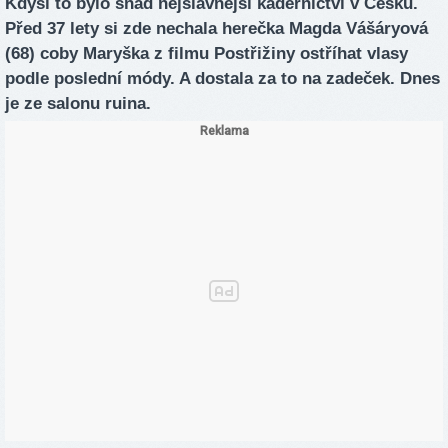
Kdysi to bylo snad nejslavnější kadeřnictví v Česku.
Před 37 lety si zde nechala herečka Magda Vášáryová
(68) coby Maryška z filmu Postřižiny ostříhat vlasy
podle poslední módy. A dostala za to na zadeček. Dnes
je ze salonu ruina.