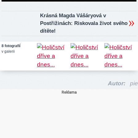
Krásná Magda Vášáryová v
Postřižinách: Riskovala život svého
dítěte!
8 fotografií
v galerii
Autor:
pie