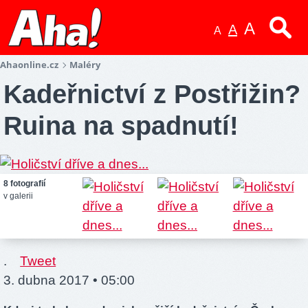
A
A
A
Ahaonline.cz
Maléry
Kadeřnictví z Postřižin?
Ruina na spadnutí!
8 fotografií
v galerii
.
Tweet
3. dubna 2017 • 05:00