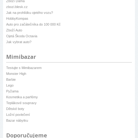
Zboží Dáma
zbozi.blesk.cz
Jak na prohlídku ojetého vozu?
HobbyKompas
Auto pro začátečníka do 100 000 Kč
Zboží Auto
Ojetá Škoda Octavia
Jak vybrat auto?
Mimibazar
Testujte s Mimibazarem
Monster High
Barbie
Lego
Pyžama
Kosmetika a parfémy
Teplákové soupravy
Dětské boty
Ložní povlečení
Bazar nábytku
Doporučujeme