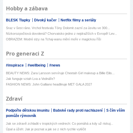
Hobby a zábava
BLESK Tlapky
Divoký kačer
Netflix filmy a seriály
Sraz v šest ráno. Vrchol festivalu Tóny Dolomit zazní za úsvitu ve 300...
Nízkorozpočtová dovolená? Chorvatsko jedno z nejdražších v Evropě! Lev...
OBRAZEM: Modré slzy na Tchaj-wanu mění moře v magickou říši
Pro generaci Z
#inspirace
#wellbeing
#news
BEAUTY NEWS: Zara Larsson servíruje Cheetah Girl makeup a Billie Eilis...
Jak funguje vztah Lva a Vodnáře?
FASHION NEWS: John Galliano headlinuje MET GALA 2027
Zdraví
Podpořte dětskou imunitu
Babské rady proti nachlazení
S čím vším
pomůže rýmovník
Jak se zdravě zchladit v tropických vedrech: Co pomáhá a kdy už riskuj...
Úpal a úžeh: Jak je poznat a jak se z nich rychle vyléčit