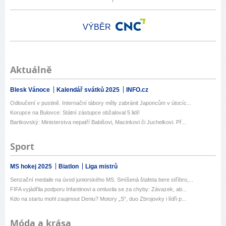
VÝBĚR
Aktuálně
Blesk Vánoce
Kalendář svátků 2025
INFO.cz
Odloučení v pustině. Internační tábory měly zabránit Japoncům v útocíc...
Korupce na Bulovce: Státní zástupce obžaloval 5 lidí!
Bartkovský: Ministerstva nepatří Babišovi, Macinkovi či Juchelkovi. Př...
Sport
MS hokej 2025
Biatlon
Liga mistrů
Senzační medaile na úvod juniorského MS. Smíšená štafeta bere stříbro,...
FIFA vyjádřila podporu Infantinovi a omluvila se za chyby: Závazek, ab...
Kdo na startu mohl zaujmout Deniu? Motory „S“, duo Zbrojovky i lídři p...
Móda a krása