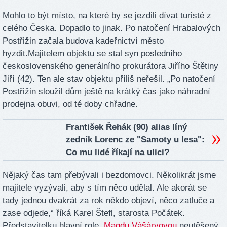
Mohlo to být místo, na které by se jezdili dívat turisté z
celého Česka. Dopadlo to jinak. Po natočení Hrabalových
Postřižin začala budova kadeřnictví město
hyzdit.Majitelem objektu se stal syn posledního
československého generálního prokurátora Jiřího Štětiny
Jiří (42). Ten ale stav objektu příliš neřešil. „Po natočení
Postřižin sloužil dům ještě na krátký čas jako náhradní
prodejna obuvi, od té doby chřadne.
František Řehák (90) alias líný
zedník Lorenc ze "Samoty u lesa":
Co mu lidé říkají na ulici?
Nějaký čas tam přebývali i bezdomovci. Několikrát jsme
majitele vyzývali, aby s tím něco udělal. Ale akorát se
tady jednou dvakrát za rok někdo objeví, něco zatluče a
zase odjede,“ říká Karel Štefl, starosta Počátek.
Představitelku hlavní role
Magdu Vášáryovou
neutěšený