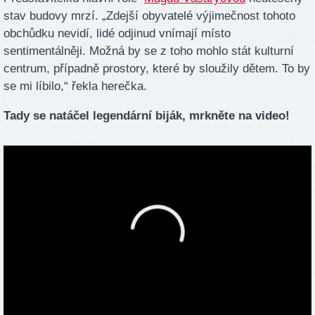
stav budovy mrzí. „Zdejší obyvatelé výjimečnost tohoto
obchůdku nevidí, lidé odjinud vnímají místo
sentimentálněji. Možná by se z toho mohlo stát kulturní
centrum, případně prostory, které by sloužily dětem. To by
se mi líbilo,“ řekla herečka.
Tady se natáčel legendární biják, mrkněte na video!