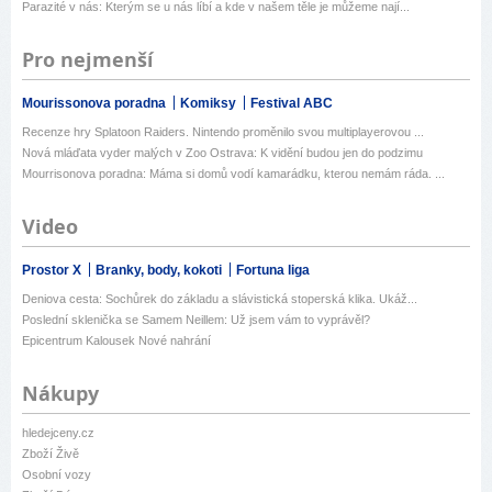
Parazité v nás: Kterým se u nás líbí a kde v našem těle je můžeme nají...
Pro nejmenší
Mourissonova poradna
Komiksy
Festival ABC
Recenze hry Splatoon Raiders. Nintendo proměnilo svou multiplayerovou ...
Nová mláďata vyder malých v Zoo Ostrava: K vidění budou jen do podzimu
Mourrisonova poradna: Máma si domů vodí kamarádku, kterou nemám ráda. ...
Video
Prostor X
Branky, body, kokoti
Fortuna liga
Deniova cesta: Sochůrek do základu a slávistická stoperská klika. Ukáž...
Poslední sklenička se Samem Neillem: Už jsem vám to vyprávěl?
Epicentrum Kalousek Nové nahrání
Nákupy
hledejceny.cz
Zboží Živě
Osobní vozy