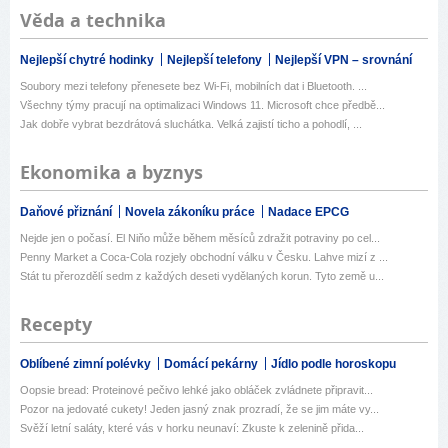
Věda a technika
Nejlepší chytré hodinky
Nejlepší telefony
Nejlepší VPN – srovnání
Soubory mezi telefony přenesete bez Wi-Fi, mobilních dat i Bluetooth. ...
Všechny týmy pracují na optimalizaci Windows 11. Microsoft chce předbě...
Jak dobře vybrat bezdrátová sluchátka. Velká zajistí ticho a pohodlí, ...
Ekonomika a byznys
Daňové přiznání
Novela zákoníku práce
Nadace EPCG
Nejde jen o počasí. El Niňo může během měsíců zdražit potraviny po cel...
Penny Market a Coca-Cola rozjely obchodní válku v Česku. Lahve mizí z ...
Stát tu přerozdělí sedm z každých deseti vydělaných korun. Tyto země u...
Recepty
Oblíbené zimní polévky
Domácí pekárny
Jídlo podle horoskopu
Oopsie bread: Proteinové pečivo lehké jako obláček zvládnete připravit...
Pozor na jedovaté cukety! Jeden jasný znak prozradí, že se jim máte vy...
Svěží letní saláty, které vás v horku neunaví: Zkuste k zelenině přida...