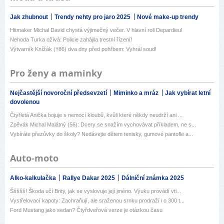
Jak zhubnout
Trendy nehty pro jaro 2025
Nové make-up trendy
Hitmaker Michal David chystá výjimečný večer. V hlavní roli Depardieu!
Nehoda Turka ožívá: Policie zahájila trestní řízení!
Výtvarník Knížák (†86) dva dny před pohřbem: Vyhrál soud!
Pro ženy a maminky
Nejčastější novoroční předsevzetí
Miminko a mráz
Jak vybírat letní
dovolenou
Čtyřletá Anička bojuje s nemocí kloubů, kvůli které někdy neudrží ani ...
Zpěvák Michal Malátný (56): Dcery se snažím vychovávat příkladem, ne s...
Vybíráte přezůvky do školy? Nedávejte dětem tenisky, gumové pantofle a...
Auto-moto
Alko-kalkulačka
Rallye Dakar 2025
Dálniční známka 2025
Ššššš! Škoda učí Brity, jak se vyslovuje její jméno. Výuku provádí vti...
Vystřelovací kapoty: Zachraňují, ale sraženou srnku prodraží i o 300 t...
Ford Mustang jako sedan? Čtyřdveřová verze je otázkou času