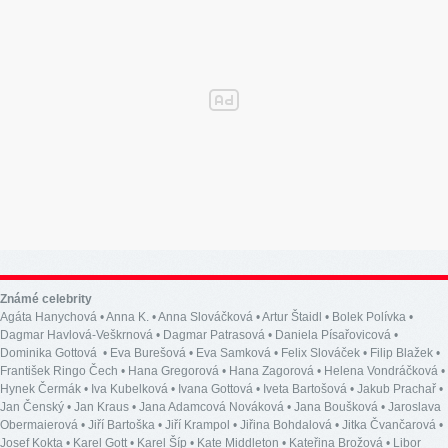
Známé celebrity
Agáta Hanychová
•
Anna K.
•
Anna Slováčková
•
Artur Štaidl
•
Bolek Polívka
•
Dagmar Havlová-Veškrnová
•
Dagmar Patrasová
•
Daniela Písařovicová
•
Dominika Gottová
•
Eva Burešová
•
Eva Samková
•
Felix Slováček
•
Filip Blažek
•
František Ringo Čech
•
Hana Gregorová
•
Hana Zagorová
•
Helena Vondráčková
•
Hynek Čermák
•
Iva Kubelková
•
Ivana Gottová
•
Iveta Bartošová
•
Jakub Prachař
•
Jan Čenský
•
Jan Kraus
•
Jana Adamcová Nováková
•
Jana Boušková
•
Jaroslava
Obermaierová
•
Jiří Bartoška
•
Jiří Krampol
•
Jiřina Bohdalová
•
Jitka Čvančarová
•
Josef Kokta
•
Karel Gott
•
Karel Šíp
•
Kate Middleton
•
Kateřina Brožová
•
Libor