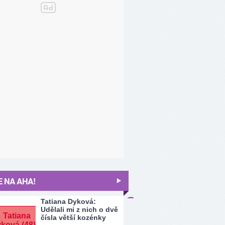
 NA AHA!
Tatiana Dyková:
Udělali mi z nich o dvě
čísla větší kozénky