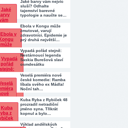
Jaké barvy vám nejvíc
sluší? Odhalte
tajemství barevné
typologie a naučte se…
Ebola v Kongu může
zmutovat, varují
zdravotníci. Epidemie je
prý druhá největší…
Vypadá pořád stejně:
Nestárnoucí legenda
Saskia Burešová slaví
osmdesátku
Veselá premiéra nové
české komedie: Ramba
líbala svého ex Mádla!
Noční tah…
Kuba Ryba z Rybiček 48
prozradil netradiční
jméno syna. Třikrát
kopnul a bylo…
Výklad andělských