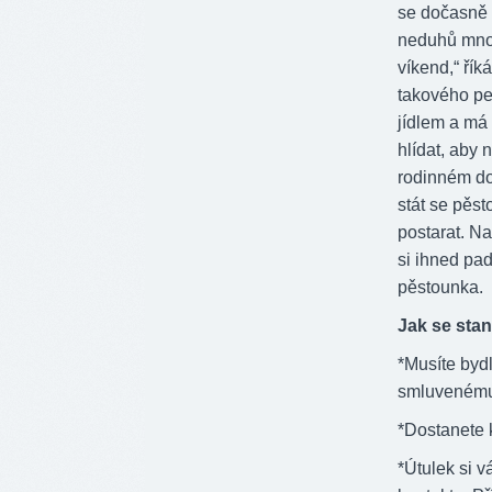
se dočasně 
neduhů mnohe
víkend,“
říká
takového pej
jídlem a má
hlídat, aby
rodinném do
stát se pěs
postarat. N
si ihned padl
pěstounka.
Jak se sta
*Musíte bydl
smluvenému 
*Dostanete 
*Útulek si v