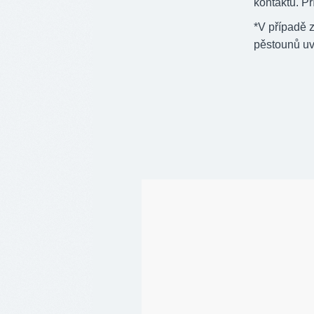
kontaktu. Př
*V případě z
pěstounů uví