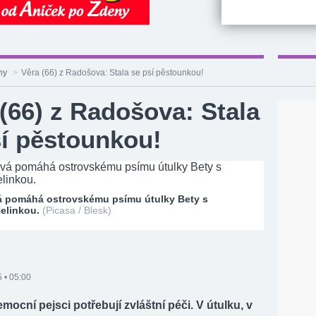
hy
>
Věra (66) z Radošova: Stala se psí pěstounkou!
(66) z Radošova: Stala
sí pěstounkou!
vá pomáhá ostrovskému psímu útulky Bety s
elinkou.
(Picasa / Blesk)
 • 05:00
mocní pejsci potřebují zvláštní péči. V útulku, v