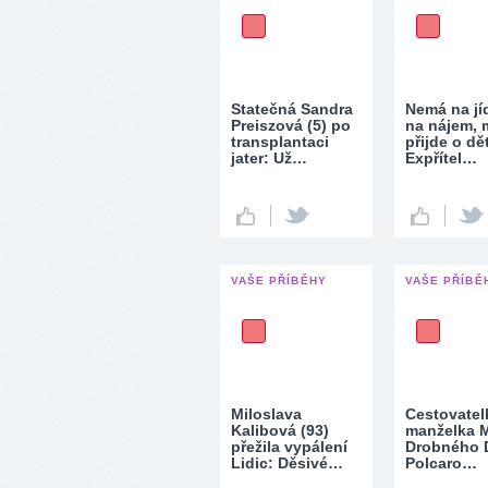
Statečná Sandra
Nemá na jí
Preiszová (5) po
na nájem,
transplantaci
přijde o dět
jater: Už…
Expřítel…
VAŠE PŘÍBĚHY
VAŠE PŘÍBĚ
Miloslava
Cestovatel
Kalibová (93)
manželka M
přežila vypálení
Drobného 
Lidic: Děsivé…
Polcaro…