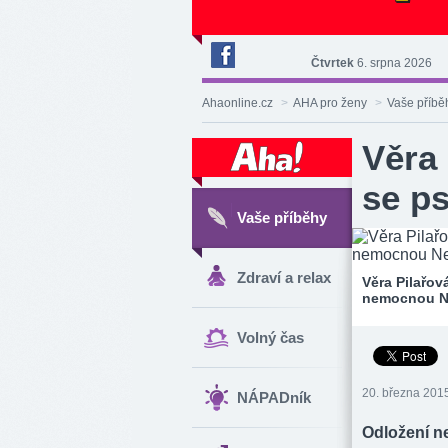
Čtvrtek
6. srpna 2026
Deník
Aha!
Ahaonline.cz
>
AHA pro ženy
>
Vaše příbě
na
Facebooku
Věra 
se p
Vaše příběhy
Zdraví a relax
Věra Pilařo
nemocnou N
Volný čas
20. března 2015
NÁPADník
Odložení ne