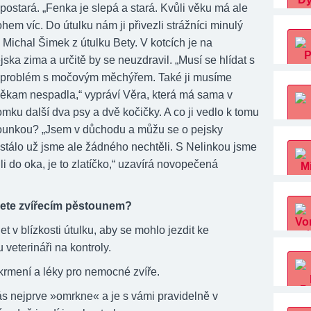
postará.
„Fenka je slepá a stará. Kvůli věku má ale
m víc. Do útulku nám ji přivezli strážníci minulý
 Michal Šimek z útulku Bety. V kotcích je na
ska zima a určitě by se neuzdravil. „Musí se hlídat s
 problém s močovým měchýřem. Také ji musíme
 někam nespadla,“
vypráví Věra, která má sama v
mku další dva psy a dvě kočičky. A co ji vedlo k tomu
tounkou?
„Jsem v důchodu a můžu se o pejsky
astálo už jsme ale žádného nechtěli. S Nelinkou jsme
i do oka, je to zlatíčko,“
uzavírá novopečená
nete zvířecím pěstounem?
et v blízkosti útulku, aby se mohlo jezdit ke
veterináři na kontroly.
krmení a léky pro nemocné zvíře.
ás nejprve »omrkne« a je s vámi pravidelně v