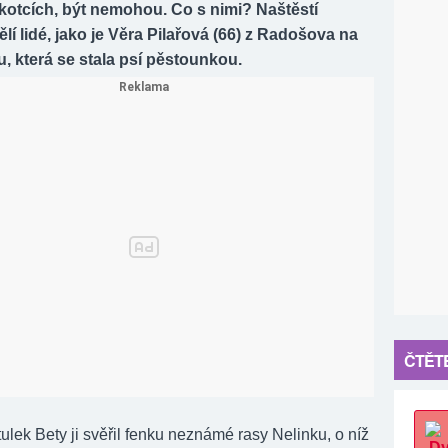
kotcích, být nemohou. Co s nimi? Naštěstí
ělí lidé, jako je Věra Pilařová (66) z Radošova na
, která se stala psí pěstounkou.
ČTĚTE
ulek Bety ji svěřil fenku neznámé rasy Nelinku, o níž