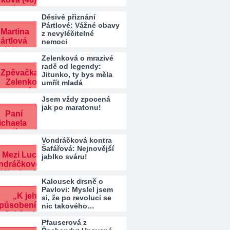
Děsivé přiznání
Pártlové: Vážné obavy
z nevyléčitelné
nemoci
Zelenková o mrazivé
radě od legendy:
Jitunko, ty bys měla
umřít mladá
Jsem vždy zpocená
jak po maratonu!
Vondráčková kontra
Šafářová: Nejnovější
jablko sváru!
Kalousek drsně o
Pavlovi: Myslel jsem
si, že po revoluci se
nic takového…
Pfauserová z