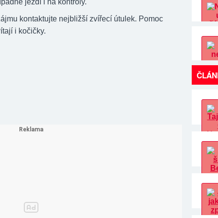
ípadně jezdí i na kontroly.
ájmu kontaktujte nejbližší zvířecí útulek. Pomoc
tají i kočičky.
ČLÁN