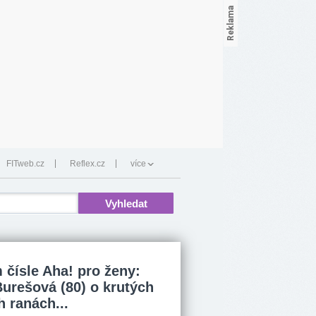
FITweb.cz
Reflex.cz
více
 čísle Aha! pro ženy:
Burešová (80) o krutých
h ranách...