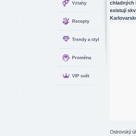
Vztahy
chladných 
existují skv
Karlovarsku
Recepty
Trendy a styl
Proměna
VIP svět
Ostrovský út