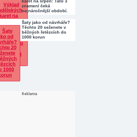
karet na srpen: Tato 3
znamení čeká
nejnáročnější období.
Kdo…
Šaty jako od návrháře?
Těchto 20 seženete v
běžných řetězcích do
1000 korun