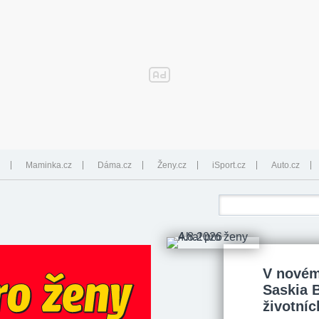
Maminka.cz
Dáma.cz
Ženy.cz
iSport.cz
Auto.cz
V novém
Saskia 
životníc