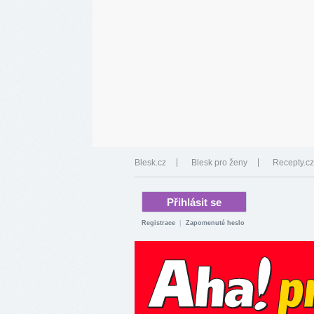
Blesk.cz
Blesk pro ženy
Recepty.cz
Registrace
|
Zapomenuté heslo