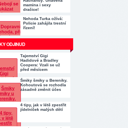
Řachandy: Unavená
mamina i sexy
dračice!
Nehoda Turka ožívá:
Policie zahájila trestní
řízení!
KY ODJINUD
Tajemství Gigi
Hadidové a Bradley
Coopera: Vzali se už
před měsícem
Šmiky šmiky u Bereniky.
Kohoutová se rozhodla
zásadně změnit účes
4 tipy, jak v létě zpestřit
jídelníček malých dětí