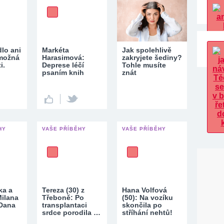
dlo ani
Markéta
Jak spolehlivě
 možná
Harasimová:
zakryjete šediny?
i.
Deprese léčí
Tohle musíte
psaním knih
znát
HY
VAŠE PŘÍBĚHY
VAŠE PŘÍBĚHY
ka a
Tereza (30) z
Hana Volfová
ilana
Třeboně: Po
(50): Na vozíku
Dana
transplantaci
skončila po
srdce porodila …
stříhání nehtů!