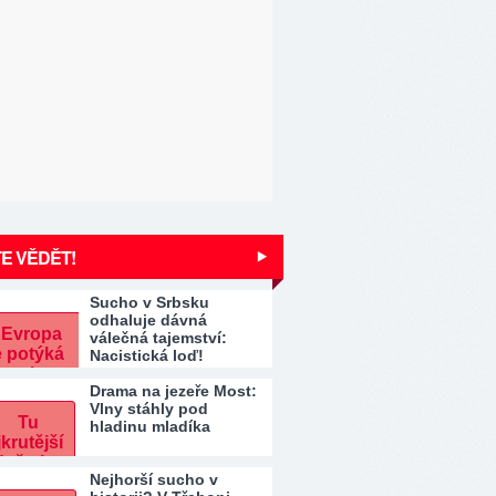
E VĚDĚT!
Sucho v Srbsku
odhaluje dávná
válečná tajemství:
Nacistická loď!
Drama na jezeře Most:
Vlny stáhly pod
hladinu mladíka
Nejhorší sucho v