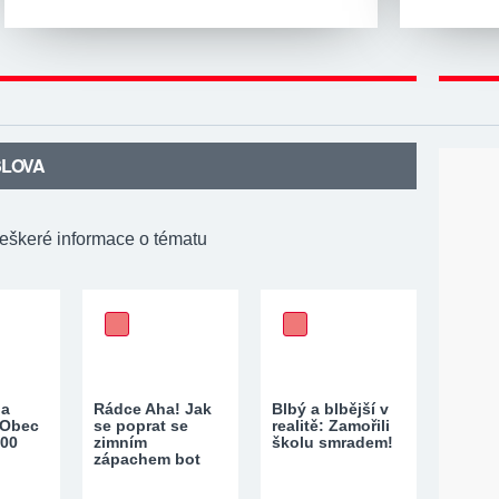
SLOVA
veškeré informace o tématu
na
Rádce Aha! Jak
Blbý a blbější v
 Obec
se poprat se
realitě: Zamořili
300
zimním
školu smradem!
zápachem bot