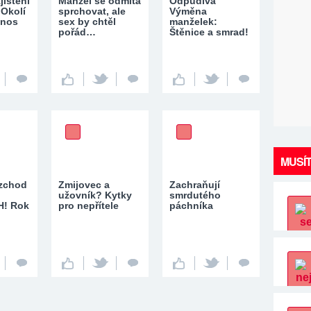
jištění
Manžel se odmítá
Odpudivá
Okolí
sprchovat, ale
Výměna
 nos
sex by chtěl
manželek:
pořád…
Štěnice a smrad!
MUSÍT
ozchod
Zmijovec a
Zachraňují
užovník? Kytky
smrdutého
! Rok
pro nepřítele
páchníka