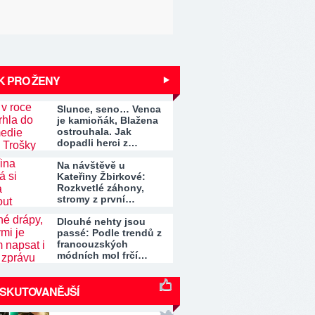
K PRO ŽENY
Slunce, seno… Venca
je kamioňák, Blažena
ostrouhala. Jak
dopadli herci z…
Na návštěvě u
Kateřiny Žbirkové:
Rozkvetlé záhony,
stromy z první…
Dlouhé nehty jsou
passé: Podle trendů z
francouzských
módních mol frčí…
ISKUTOVANĚJŠÍ