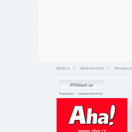
Blesk.cz
Blesk pro ženy
Recepty.cz
Registrace
|
Zapomenuté heslo