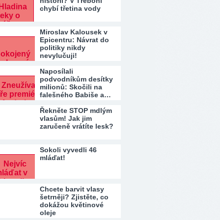
historii? V Třeboni
chybí třetina vody
Miroslav Kalousek v
Epicentru: Návrat do
politiky nikdy
nevylučuji!
Naposílali
podvodníkům desítky
milionů: Skočili na
falešného Babiše a…
Řekněte STOP mdlým
vlasům! Jak jim
zaručeně vrátíte lesk?
Sokoli vyvedli 46
mláďat!
Chcete barvit vlasy
šetrněji? Zjistěte, co
dokážou květinové
oleje