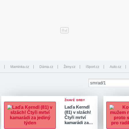
Maminka.cz
Dáma.cz
Ženy.cz
iSport.cz
Auto.cz
ŽHAVÉ DRBY
Laďa Kerndl
(81) v slzách!
Čtyři mrtví
kamarádi za…