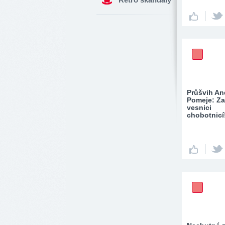
Průšvih An
Pomeje: Za
vesnici
chobotnicí