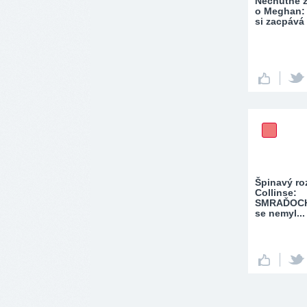
Nechutné z
o Meghan: 
si zacpává
Špinavý r
Collinse:
SMRAĎOCH
se nemyl...