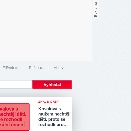
FITweb.cz
Reflex.cz
více
ŽHAVÉ DRBY
Kovalová s
mužem nechtějí
děti, proto se
rozhodli pro…