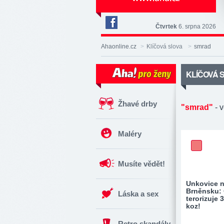
Čtvrtek
6. srpna 2026
Deník
Aha!
Ahaonline.cz
>
Klíčová slova
>
smrad
na
Facebooku
KLÍČOVÁ 
Žhavé drby
"smrad"
- 
Maléry
Musíte vědět!
Unkovice 
Brněnsku:
Láska a sex
terorizuje 
koz!
Retro skandály