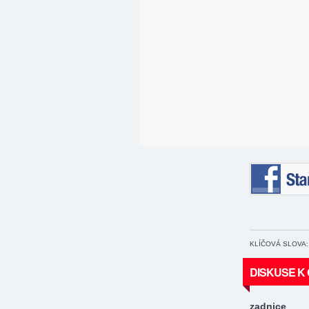
Staňte se 
KLÍČOVÁ SLOVA:
DISKUSE K
zadnice