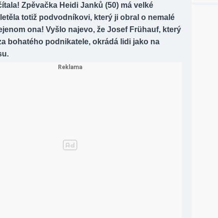
ítala! Zpěvačka Heidi Janků (50) má velké
aletěla totiž podvodníkovi, který ji obral o nemalé
ejenom ona! Vyšlo najevo, že Josef Frühauf, který
a bohatého podnikatele, okrádá lidi jako na
su.