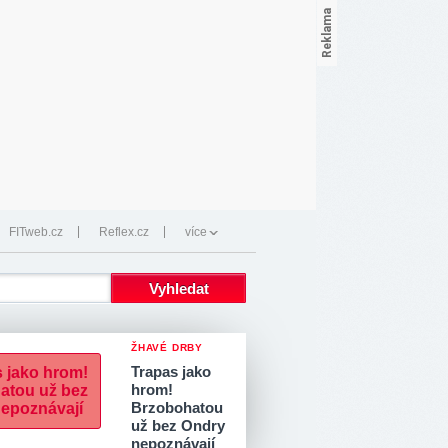
FITweb.cz
Reflex.cz
více
ŽHAVÉ DRBY
Trapas jako
hrom!
Brzobohatou
už bez Ondry
nepoznávají