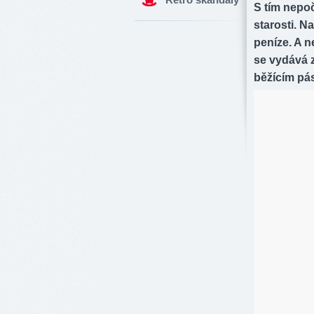
S tím nepoč
starosti. N
peníze. A n
se vydává z
běžícím pá