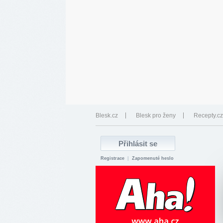
Blesk.cz
Blesk pro ženy
Recepty.cz
Registrace
|
Zapomenuté heslo