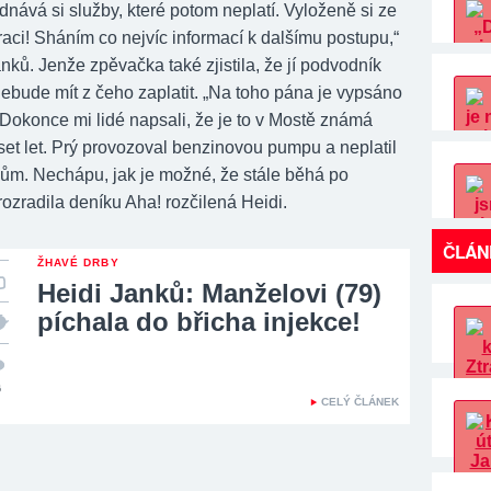
nává si služby, které potom neplatí. Vyloženě si ze
aci! Sháním co nejvíc informací k dalšímu postupu,“
anků. Jenže zpěvačka také zjistila, že jí podvodník
ebude mít z čeho zaplatit.
„Na toho pána je vypsáno
 Dokonce mi lidé napsali, že je to v Mostě známá
set let. Prý provozoval benzinovou pumpu a neplatil
m. Nechápu, jak je možné, že stále běhá po
rozradila deníku Aha! rozčilená Heidi.
ČLÁN
ŽHAVÉ DRBY
Heidi Janků: Manželovi (79)
píchala do břicha injekce!
6
CELÝ ČLÁNEK