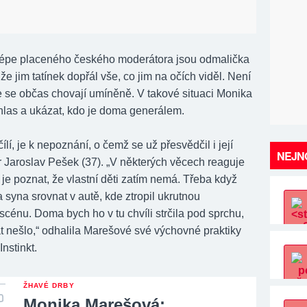
épe placeného českého moderátora jsou odmalička
, že jim tatínek dopřál vše, co jim na očích viděl. Není
že se občas chovají umíněně. V takové situaci Monika
 hlas a ukázat, kdo je doma generálem.
ílí, je k nepoznání, o čemž se už přesvědčil i její
NEJNO
r Jaroslav Pešek (37). „V některých věcech reaguje
že je poznat, že vlastní děti zatím nemá. Třeba když
syna srovnat v autě, kde ztropil ukrutnou
scénu. Doma bych ho v tu chvíli strčila pod sprchu,
át nešlo,“ odhalila Marešové své výchovné praktiky
nstinkt.
ŽHAVÉ DRBY
Monika Marešová: