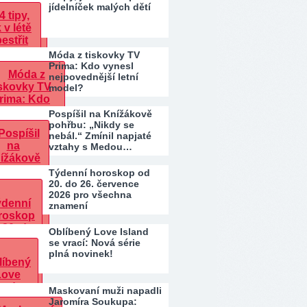
jídelníček malých dětí
Móda z tiskovky TV
Prima: Kdo vynesl
nejpovednější letní
model?
Pospíšil na Knížákově
pohřbu: „Nikdy se
nebál.“ Zmínil napjaté
vztahy s Medou…
Týdenní horoskop od
20. do 26. července
2026 pro všechna
znamení
Oblíbený Love Island
se vrací: Nová série
plná novinek!
Maskovaní muži napadli
Jaromíra Soukupa: