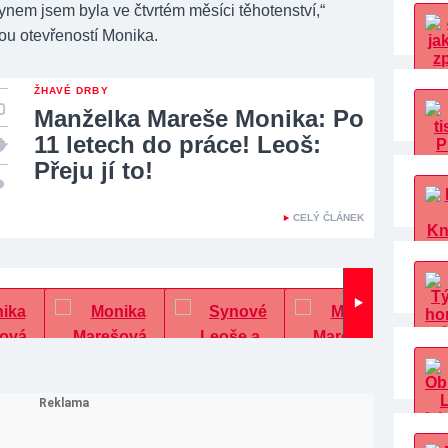
ynem jsem byla ve čtvrtém měsíci těhotenství,“
ou otevřeností Monika.
ŽHAVÉ DRBY
Manželka Mareše Monika: Po
11 letech do práce! Leoš:
Přeju jí to!
CELÝ ČLÁNEK