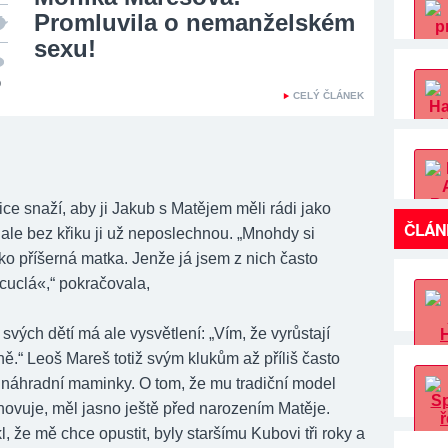
Promluvila o nemanželském
sexu!
0
CELÝ ČLÁNEK
ce snaží, aby ji Jakub s Matějem měli rádi jako
ČLÁN
ale bez křiku ji už neposlechnou. „Mnohdy si
ko příšerná matka. Jenže já jsem z nich často
cuclá«,“ pokračovala,
svých dětí má ale vysvětlení: „Vím, že vyrůstají
ně.“ Leoš Mareš totiž svým klukům až příliš často
 náhradní maminky. O tom, že mu tradiční model
hovuje, měl jasno ještě před narozením Matěje.
l, že mě chce opustit, byly staršímu Kubovi tři roky a