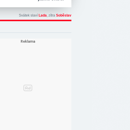
Svátek slaví
Lada
, zítra
Soběslav