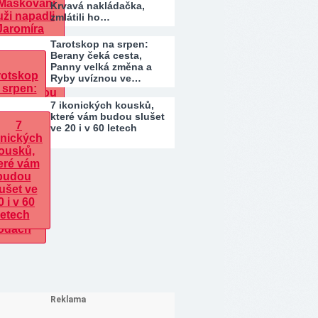
Krvavá nakládačka,
zmlátili ho…
Tarotskop na srpen:
Berany čeká cesta,
Panny velká změna a
Ryby uvíznou ve…
7 ikonických kousků,
které vám budou slušet
ve 20 i v 60 letech