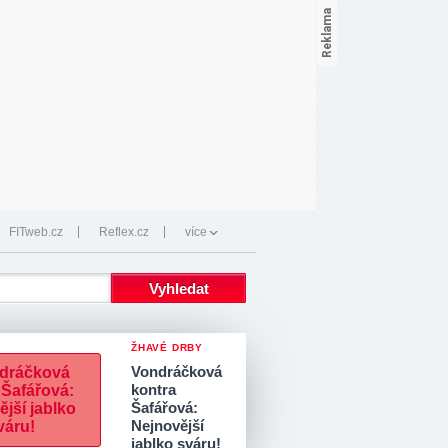
FITweb.cz
Reflex.cz
více
ŽHAVÉ DRBY
Vondráčková
kontra
Šafářová:
Nejnovější
jablko sváru!