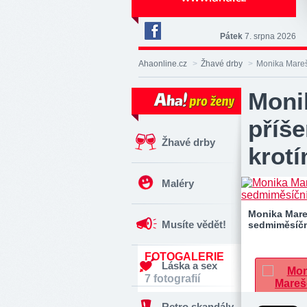
Pátek
7. srpna 2026
Deník
Aha!
Ahaonline.cz
>
Žhavé drby
>
Monika Mareš
na
Facebooku
Moni
příš
Žhavé drby
krot
Maléry
Monika Mare
Musíte vědět!
sedmiměsíční
FOTOGALERIE
Láska a sex
7 fotografií
Retro skandály