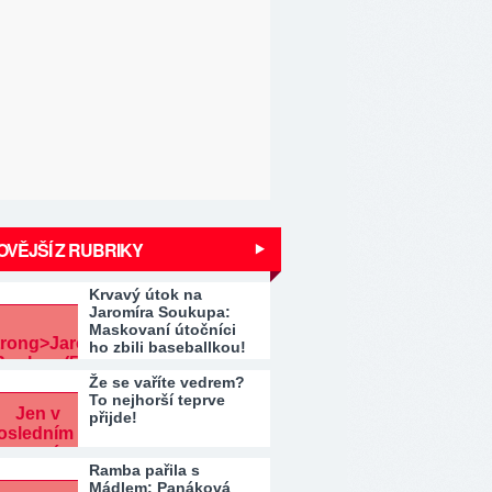
VĚJŠÍ Z RUBRIKY
Krvavý útok na
Jaromíra Soukupa:
Maskovaní útočníci
ho zbili baseballkou!
Že se vaříte vedrem?
To nejhorší teprve
přijde!
Ramba pařila s
Mádlem: Panáková