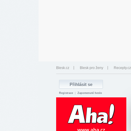
Blesk.cz
Blesk pro ženy
Recepty.cz
Registrace
|
Zapomenuté heslo