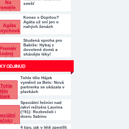
smršť
Konec s Dopitou?
Agáta už sní jen o
nahých ženách
Studená sprcha pro
Babiše: Hybaj z
dovolené domů a
shánějte léky!
KY ODJINUD
Tohle tělo Hájek
vyměnil za Belo: Nová
partnerka se ukázala v
plavkách
Speciální řečníci nad
rakví režiséra Laurina
(†91): Rozbrečeli i
dceru Sabinu
4 tipy, jak v létě zpestřit