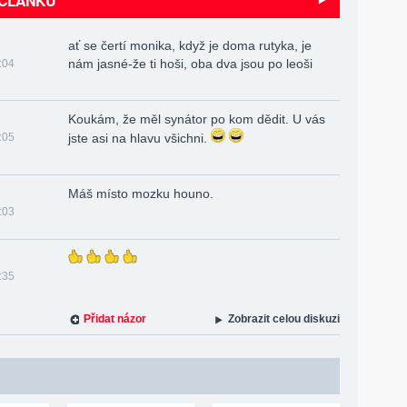
 ČLÁNKU
ať se čertí monika, když je doma rutyka, je
nám jasné-že ti hoši, oba dva jsou po leoši
:04
Koukám, že měl synátor po kom dědit. U vás
:05
jste asi na hlavu všichni.
Máš místo mozku houno.
:03
:35
Přidat názor
Zobrazit celou diskuzi