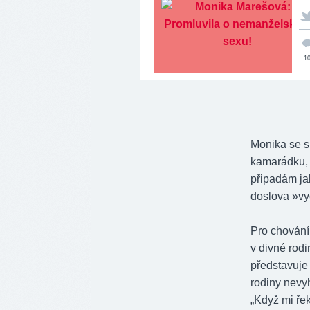
1
Monika se si
kamarádku, 
připadám ja
doslova »vy
Pro chování 
v divné rodi
představuje
rodiny nevy
„Když mi řek