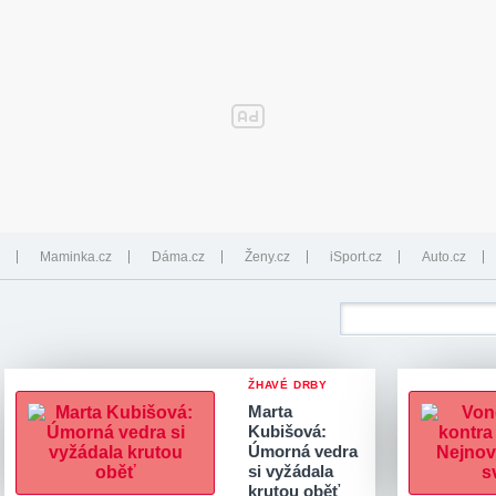
Maminka.cz
Dáma.cz
Ženy.cz
iSport.cz
Auto.cz
ŽHAVÉ DRBY
Marta
Kubišová:
Úmorná vedra
si vyžádala
krutou oběť