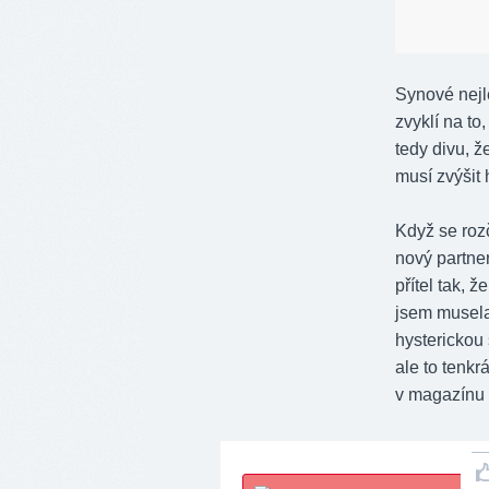
Synové nejl
zvyklí na to
tedy divu, 
musí zvýšit
Když se rozč
nový partne
přítel tak, 
jsem musela 
hysterickou 
ale to tenkr
v magazínu I