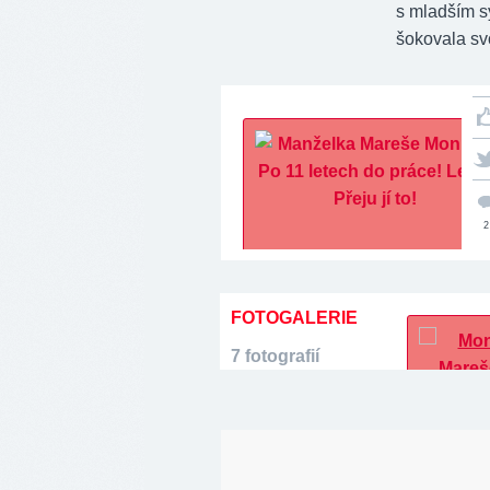
s mladším s
šokovala sv
2
FOTOGALERIE
7 fotografií