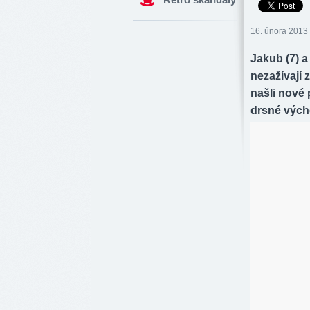
16. února 2013 
Jakub (7) a
nezažívají z
našli nové
drsné výc