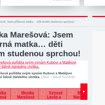
ová: Jsem příšerná matka… děti krotím studenou sprchou!
ka Marešová: Jsem
erná matka… děti
ím studenou sprchou!
šová pořídila svým synům Kubovi a Matějovi
 štěně italského chrtíka.
(Aha! – David Kundrát)