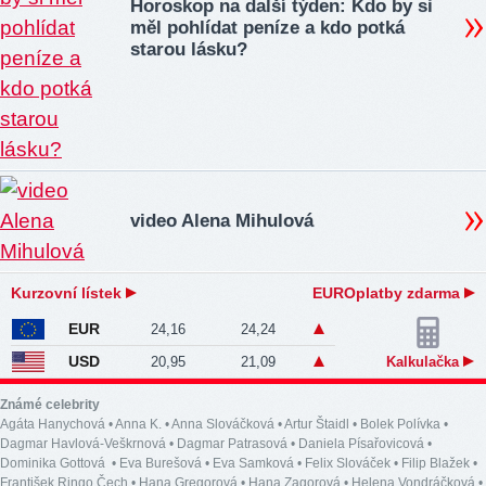
Horoskop na další týden: Kdo by si
měl pohlídat peníze a kdo potká
starou lásku?
video Alena Mihulová
Kurzovní lístek
EUROplatby zdarma
EUR
24,16
24,24
USD
20,95
21,09
Kalkulačka
Známé celebrity
Agáta Hanychová
•
Anna K.
•
Anna Slováčková
•
Artur Štaidl
•
Bolek Polívka
•
Dagmar Havlová-Veškrnová
•
Dagmar Patrasová
•
Daniela Písařovicová
•
Dominika Gottová
•
Eva Burešová
•
Eva Samková
•
Felix Slováček
•
Filip Blažek
•
František Ringo Čech
•
Hana Gregorová
•
Hana Zagorová
•
Helena Vondráčková
•