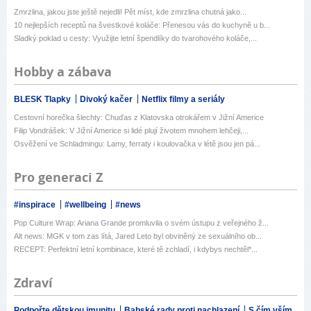
Zmrzlina, jakou jste ještě nejedli! Pět míst, kde zmrzlina chutná jako...
10 nejlepších receptů na švestkové koláče: Přenesou vás do kuchyně u b...
Sladký poklad u cesty: Využijte letní špendlíky do tvarohového koláče,...
Hobby a zábava
BLESK Tlapky
Divoký kačer
Netflix filmy a seriály
Cestovní horečka šlechty: Chuďas z Klatovska otrokářem v Jižní Americe
Filip Vondrášek: V Jižní Americe si lidé plují životem mnohem lehčeji,...
Osvěžení ve Schladmingu: Lamy, ferraty i koulovačka v létě jsou jen pá...
Pro generaci Z
#inspirace
#wellbeing
#news
Pop Culture Wrap: Ariana Grande promluvila o svém ústupu z veřejného ž...
Alt news: MGK v tom zas lítá, Jared Leto byl obviněný ze sexuálního ob...
RECEPT: Perfektní letní kombinace, které tě zchladí, i kdybys nechtěl*...
Zdraví
Podpořte dětskou imunitu
Babské rady proti nachlazení
S čím vším