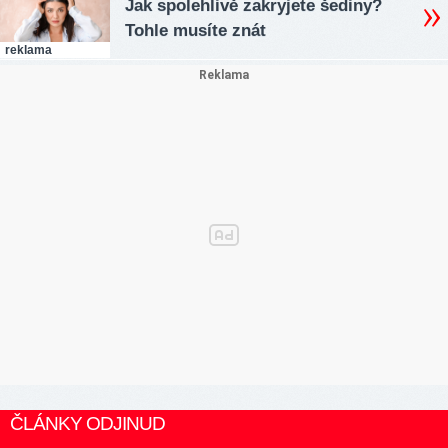
Jak spolehlivě zakryjete šediny?
Tohle musíte znát
reklama
ČLÁNKY ODJINUD