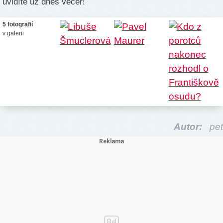
uvidíte už dnes večer!
5 fotografií
v galerii
Autor:
pet