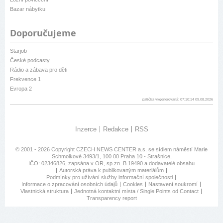
Bazar nábytku
Doporučujeme
Starjob
České podcasty
Rádio a zábava pro děti
Frekvence 1
Evropa 2
patička vygenerovaná: 07:10:14 09.08.2026
Inzerce
Redakce
RSS
© 2001 - 2026 Copyright
CZECH NEWS CENTER a.s.
se sídlem náměstí Marie
Schmolkové 3493/1, 100 00 Praha 10 - Strašnice,
IČO: 02346826, zapsána v OR, sp.zn. B 19490 a dodavatelé obsahu
Autorská práva k publikovaným materiálům
Podmínky pro užívání služby informační společnosti
Informace o zpracování osobních údajů
Cookies
Nastavení soukromí
Vlastnická struktura
Jednotná kontaktní místa / Single Points od Contact
Transparency report