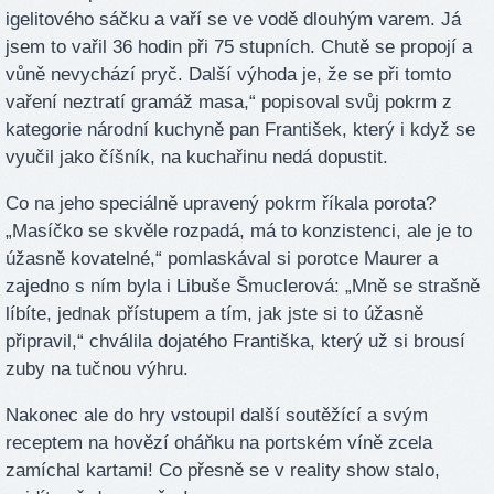
igelitového sáčku a vaří se ve vodě dlouhým varem. Já
jsem to vařil 36 hodin při 75 stupních. Chutě se propojí a
vůně nevychází pryč. Další výhoda je, že se při tomto
vaření neztratí gramáž masa,“ popisoval svůj pokrm z
kategorie národní kuchyně pan František, který i když se
vyučil jako číšník, na kuchařinu nedá dopustit.
Co na jeho speciálně upravený pokrm říkala porota?
„Masíčko se skvěle rozpadá, má to konzistenci, ale je to
úžasně kovatelné,“ pomlaskával si porotce Maurer a
zajedno s ním byla i Libuše Šmuclerová: „Mně se strašně
líbíte, jednak přístupem a tím, jak jste si to úžasně
připravil,“ chválila dojatého Františka, který už si brousí
zuby na tučnou výhru.
Nakonec ale do hry vstoupil další soutěžící a svým
receptem na hovězí oháňku na portském víně zcela
zamíchal kartami! Co přesně se v reality show stalo,