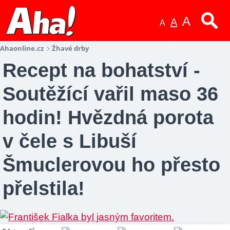
A
A
A
Ahaonline.cz
Žhavé drby
Recept na bohatství -
Soutěžící vařil maso 36
hodin! Hvězdná porota
v čele s Libuší
Šmuclerovou ho přesto
přelstila!