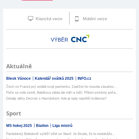
Klasická verze
Mobilní verze
VÝBĚR
Aktuálně
Blesk Vánoce
Kalendář svátků 2025
INFO.cz
Čech ve Francii prý umlátil svojí partnerku: Zadržet ho musela zásahov...
Peče se celá země, Babišova vláda ale mlčí a mlží. Přitom extrémy poča...
Detaily aféry Decroix s Havránkem: Kdo je tady největší královna?
Sport
MS hokej 2025
Biatlon
Liga mistrů
Pardubický Boledovič vyhlíží střet se Slavií: Je škoda, že to nedokáže...