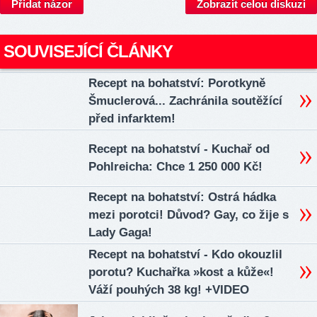
Přidat názor
Zobrazit celou diskuzi
SOUVISEJÍCÍ ČLÁNKY
Recept na bohatství: Porotkyně
Šmuclerová... Zachránila soutěžící
před infarktem!
Recept na bohatství - Kuchař od
Pohlreicha: Chce 1 250 000 Kč!
Recept na bohatství: Ostrá hádka
mezi porotci! Důvod? Gay, co žije s
Lady Gaga!
Recept na bohatství - Kdo okouzlil
porotu? Kuchařka »kost a kůže«!
Váží pouhých 38 kg! +VIDEO