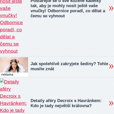
Postarejte se o své kožené kabelky
tak, aby je mohly nosit ještě vaše
vnučky! Odbornice poradí, co dělat a
čemu se vyhnout
Jak spolehlivě zakryjete šediny? Tohle
musíte znát
reklama
Detaily aféry Decroix s Havránkem:
Kdo je tady největší královna?