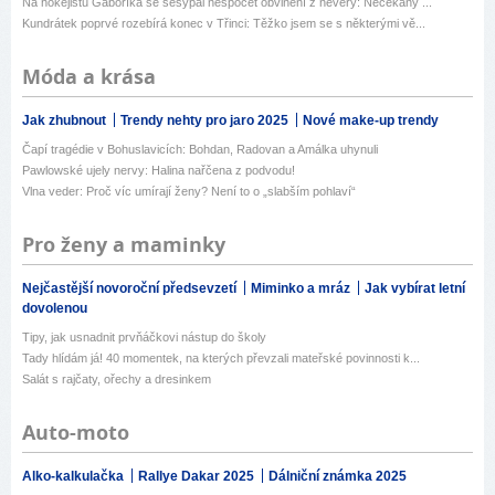
Na hokejistu Gáboríka se sesypal nespočet obvinění z nevěry: Nečekaný ...
Kundrátek poprvé rozebírá konec v Třinci: Těžko jsem se s některými vě...
Móda a krása
Jak zhubnout
Trendy nehty pro jaro 2025
Nové make-up trendy
Čapí tragédie v Bohuslavicích: Bohdan, Radovan a Amálka uhynuli
Pawlowské ujely nervy: Halina nařčena z podvodu!
Vlna veder: Proč víc umírají ženy? Není to o „slabším pohlaví“
Pro ženy a maminky
Nejčastější novoroční předsevzetí
Miminko a mráz
Jak vybírat letní
dovolenou
Tipy, jak usnadnit prvňáčkovi nástup do školy
Tady hlídám já! 40 momentek, na kterých převzali mateřské povinnosti k...
Salát s rajčaty, ořechy a dresinkem
Auto-moto
Alko-kalkulačka
Rallye Dakar 2025
Dálniční známka 2025