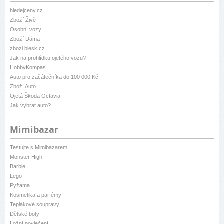
hledejceny.cz
Zboží Živě
Osobní vozy
Zboží Dáma
zbozi.blesk.cz
Jak na prohlídku ojetého vozu?
HobbyKompas
Auto pro začátečníka do 100 000 Kč
Zboží Auto
Ojetá Škoda Octavia
Jak vybrat auto?
Mimibazar
Testujte s Mimibazarem
Monster High
Barbie
Lego
Pyžama
Kosmetika a parfémy
Teplákové soupravy
Dětské boty
Ložní povlečení