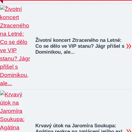
Životní koncert Ztraceného na Letné:
Co se dělo ve VIP stanu? Jágr přišel s
Dominikou, ale...
Krvavý útok na Jaromíra Soukupa:
Agátina reakce na zmlácení jejího ex!