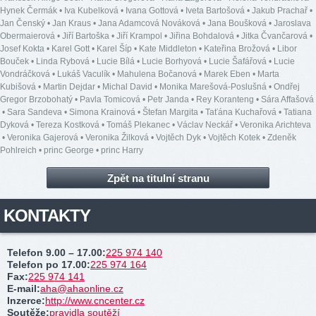
Hynek Čermák
•
Iva Kubelková
•
Ivana Gottová
•
Iveta Bartošová
•
Jakub Prachař
•
Jan Čenský
•
Jan Kraus
•
Jana Adamcová Nováková
•
Jana Boušková
•
Jaroslava
Obermaierová
•
Jiří Bartoška
•
Jiří Krampol
•
Jiřina Bohdalová
•
Jitka Čvančarová
•
Josef Kokta
•
Karel Gott
•
Karel Šíp
•
Kate Middleton
•
Kateřina Brožová
•
Libor
Bouček
•
Linda Rybová
•
Lucie Bílá
•
Lucie Borhyová
•
Lucie Šafářová
•
Lucie
Vondráčková
•
Lukáš Vaculík
•
Mahulena Bočanová
•
Marek Eben
•
Marta
Kubišová
•
Martin Dejdar
•
Michal David
•
Monika Marešová-Poslušná
•
Ondřej
Gregor Brzobohatý
•
Pavla Tomicová
•
Petr Janda
•
Rey Koranteng
•
Sára Affašová
•
Sara Sandeva
•
Simona Krainová
•
Štefan Margita
•
Taťána Kuchařová
•
Tatiana
Dyková
•
Tereza Kostková
•
Tomáš Plekanec
•
Václav Neckář
•
Veronika Arichteva
•
Veronika Gajerová
•
Veronika Žilková
•
Vojtěch Dyk
•
Vojtěch Kotek
•
Zdeněk
Pohlreich
•
princ George
•
princ Harry
Zpět na titulní stranu
KONTAKTY
Telefon 9.00 – 17.00
:
225 974 140
Telefon po 17.00
:
225 974 164
Fax
:
225 974 141
E-mail
:
aha@ahaonline.cz
Inzerce
:
http://www.cncenter.cz
Soutěže
:
pravidla soutěží