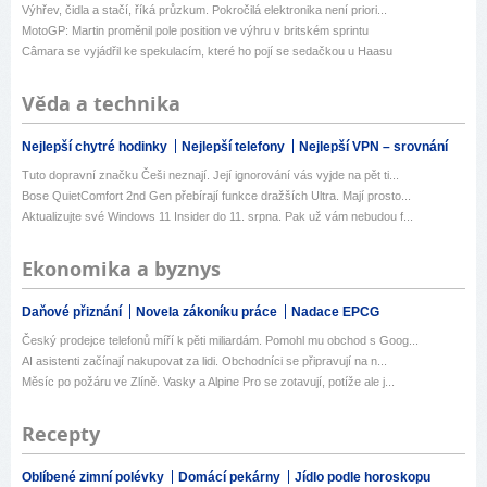
Výhřev, čidla a stačí, říká průzkum. Pokročilá elektronika není priori...
MotoGP: Martin proměnil pole position ve výhru v britském sprintu
Câmara se vyjádřil ke spekulacím, které ho pojí se sedačkou u Haasu
Věda a technika
Nejlepší chytré hodinky
Nejlepší telefony
Nejlepší VPN – srovnání
Tuto dopravní značku Češi neznají. Její ignorování vás vyjde na pět ti...
Bose QuietComfort 2nd Gen přebírají funkce dražších Ultra. Mají prosto...
Aktualizujte své Windows 11 Insider do 11. srpna. Pak už vám nebudou f...
Ekonomika a byznys
Daňové přiznání
Novela zákoníku práce
Nadace EPCG
Český prodejce telefonů míří k pěti miliardám. Pomohl mu obchod s Goog...
AI asistenti začínají nakupovat za lidi. Obchodníci se připravují na n...
Měsíc po požáru ve Zlíně. Vasky a Alpine Pro se zotavují, potíže ale j...
Recepty
Oblíbené zimní polévky
Domácí pekárny
Jídlo podle horoskopu