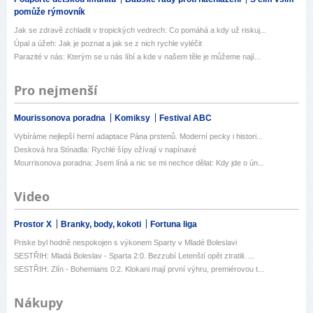
pomůže rýmovník
Jak se zdravě zchladit v tropických vedrech: Co pomáhá a kdy už riskuj...
Úpal a úžeh: Jak je poznat a jak se z nich rychle vyléčit
Parazité v nás: Kterým se u nás líbí a kde v našem těle je můžeme nají...
Pro nejmenší
Mourissonova poradna
Komiksy
Festival ABC
Vybíráme nejlepší herní adaptace Pána prstenů. Moderní pecky i histori...
Desková hra Stínadla: Rychlé šípy ožívají v napínavé
Mourrisonova poradna: Jsem líná a nic se mi nechce dělat: Kdy jde o ún...
Video
Prostor X
Branky, body, kokoti
Fortuna liga
Priske byl hodně nespokojen s výkonem Sparty v Mladé Boleslavi
SESTŘIH: Mladá Boleslav - Sparta 2:0. Bezzubí Letenští opět ztratili. ...
SESTŘIH: Zlín - Bohemians 0:2. Klokani mají první výhru, premiérovou t...
Nákupy