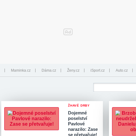
Maminka.cz
Dáma.cz
Ženy.cz
iSport.cz
Auto.cz
ŽHAVÉ DRBY
Dojemné
poselství
Pavlové
narazilo: Zase
se přetvařuje!