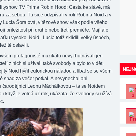
alityshow TV Prima Robin Hood: Cesta ke slávě, má
ru za sebou. Tu sice odzpívali v roli Robina Noid a v
ny Lucia Šoralová, vítězové show však podle všeho
ji příležitost při druhé nebo třetí premiéře. Mají ale
ťku vysoko, Noid i Lucia totiž sklidili velký úspěch,
ežitě oslavili.
 ovšem protagonisté muzikálu nevychutnávali jen
eří z nich si užívali také svobody a bylo to vidět.
NEJNO
jitý Noid hýřil euforickou náladou a líbal se se všemi
ré snad za večer potkal. A nevynechal ani
 čarodějnici Leonu Máchálkovou – ta se Noidem
a i když je volná už rok, ukázala, že svobody si užívá
íc.