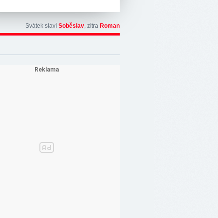
Svátek slaví
Soběslav
, zítra
Roman