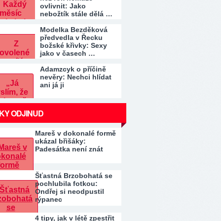
ovlivnit: Jako
nebožtík stále dělá …
Modelka Bezděková
předvedla v Řecku
božské křivky: Sexy
jako v časech …
Adamzcyk o příčině
nevěry: Nechci hlídat
ani já ji
KY ODJINUD
Mareš v dokonalé formě
ukázal břišáky:
Padesátka není znát
Šťastná Brzobohatá se
pochlubila fotkou:
Ondřej si neodpustil
rýpanec
4 tipy, jak v létě zpestřit