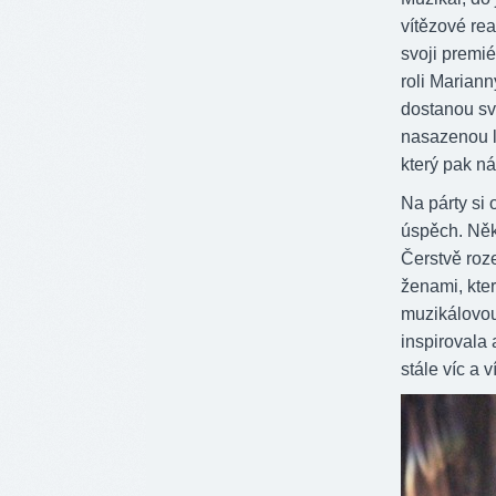
vítězové re
svoji premié
roli Marian
dostanou svo
nasazenou la
který pak nál
Na párty si
úspěch. Někt
Čerstvě roze
ženami, kte
muzikálovou
inspirovala 
stále víc a v