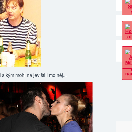
l s kým mohl na jevišti i mo něj...