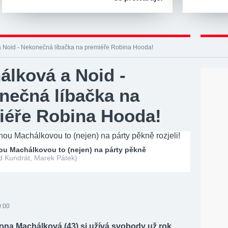
 Noid - Nekonečná líbačka na premiéře Robina Hooda!
álková a Noid -
nečná líbačka na
iéře Robina Hooda!
ou Machálkovou to (nejen) na párty pěkně
d Kundrát, Marek Pátek)
0:00
ona Machálková (43) si užívá svobody už rok,