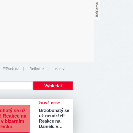
FITweb.cz
Reflex.cz
více
ŽHAVÉ DRBY
Brzobohatý se
už neudržel!
Reakce na
Danielu v…