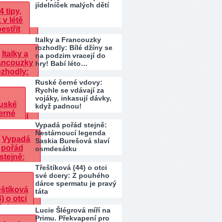
jídelníček malých dětí
Italky a Francouzky
rozhodly: Bílé džíny se
na podzim vracejí do
hry! Babí léto…
Ruské černé vdovy:
Rychle se vdávají za
vojáky, inkasují dávky,
když padnou!
Vypadá pořád stejně:
Nestárnoucí legenda
Saskia Burešová slaví
osmdesátku
Třeštíková (44) o otci
své dcery: Z pouhého
dárce spermatu je pravý
táta
Lucie Šlégrová míří na
Primu. Překvapení pro