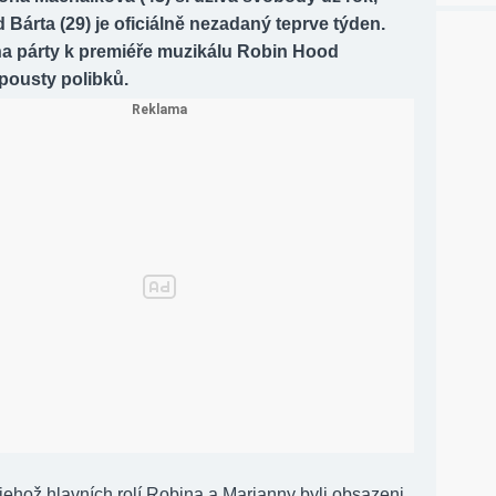
 Bárta (29) je oficiálně nezadaný teprve týden.
 na párty k premiéře muzikálu Robin Hood
pousty polibků.
jehož hlavních rolí Robina a Marianny byli obsazeni