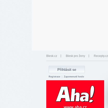
Blesk.cz
Blesk pro ženy
Recepty.cz
Registrace
|
Zapomenuté heslo