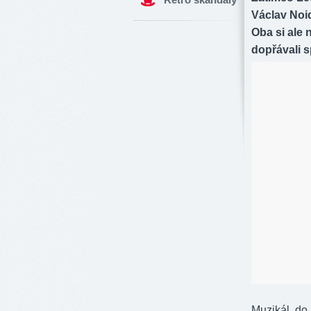
Václav Noid
Oba si ale
dopřávali s
Muzikál, do 