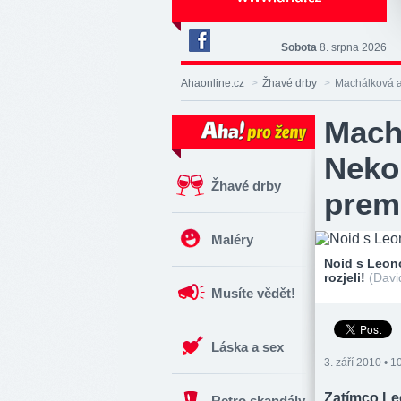
Sobota
8. srpna 2026
Deník
Aha!
Ahaonline.cz
>
Žhavé drby
>
Machálková a
na
Facebooku
Mach
Neko
Žhavé drby
prem
Maléry
Noid s Leon
rozjeli!
(Davi
Musíte vědět!
Láska a sex
3. září 2010 • 1
Zatímco Le
Retro skandály