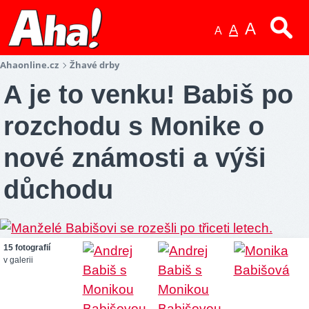
A
A
A
Ahaonline.cz
Žhavé drby
A je to venku! Babiš po
rozchodu s Monike o
nové známosti a výši
důchodu
15 fotografií
v galerii