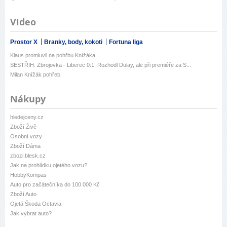
Video
Prostor X
Branky, body, kokoti
Fortuna liga
Klaus promluvil na pohřbu Knížáka
SESTŘIH: Zbrojovka - Liberec 0:1. Rozhodl Dulay, ale při premiéře za S...
Milan Knížák pohřeb
Nákupy
hledejceny.cz
Zboží Živě
Osobní vozy
Zboží Dáma
zbozi.blesk.cz
Jak na prohlídku ojetého vozu?
HobbyKompas
Auto pro začátečníka do 100 000 Kč
Zboží Auto
Ojetá Škoda Octavia
Jak vybrat auto?