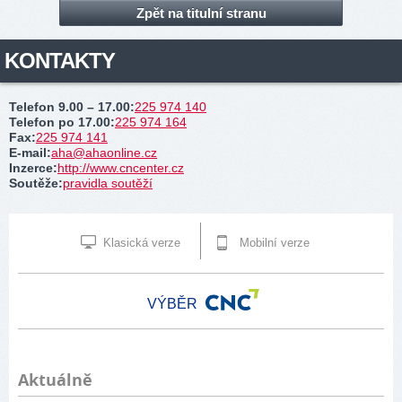
Zpět na titulní stranu
KONTAKTY
Telefon 9.00 – 17.00
:
225 974 140
Telefon po 17.00
:
225 974 164
Fax
:
225 974 141
E-mail
:
aha@ahaonline.cz
Inzerce
:
http://www.cncenter.cz
Soutěže
:
pravidla soutěží
Klasická verze
Mobilní verze
VÝBĚR
Aktuálně