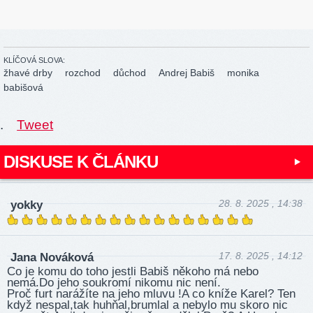
KLÍČOVÁ SLOVA:
žhavé drby
rozchod
důchod
Andrej Babiš
monika
babišová
.
Tweet
DISKUSE K ČLÁNKU
28. 8. 2025 , 14:38
yokky
17. 8. 2025 , 14:12
Jana Nováková
Co je komu do toho jestli Babiš někoho má nebo
nemá.Do jeho soukromí nikomu nic není.
Proč furt narážíte na jeho mluvu !A co kníže Karel? Ten
když nespal,tak huhňal,brumlal a nebylo mu skoro nic