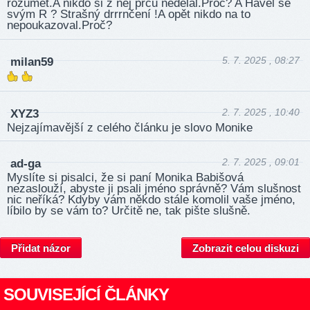
rozumět.A nikdo si z něj prču nedělal.Proč? A Havel se
svým R ? Strašný drrrnčení !A opět nikdo na to
nepoukazoval.Proč?
5. 7. 2025 , 08:27
milan59
2. 7. 2025 , 10:40
XYZ3
Nejzajímavější z celého článku je slovo Monike
2. 7. 2025 , 09:01
ad-ga
Myslíte si pisalci, že si paní Monika Babišová
nezaslouží, abyste ji psali jméno správně? Vám slušnost
nic neříká? Kdyby vám někdo stále komolil vaše jméno,
líbilo by se vám to? Určitě ne, tak pište slušně.
Přidat názor
Zobrazit celou diskuzi
SOUVISEJÍCÍ ČLÁNKY