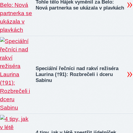
Tohle tělo Hájek vyměnil za Belo:
Nová partnerka se ukázala v plavkách
Speciální řečníci nad rakví režiséra
Laurina (†91): Rozbrečeli i dceru
Sabinu
4 tipy, jak v létě zpestřit jídelníček