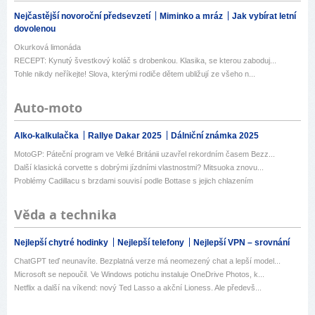
Nejčastější novoroční předsevzetí
Miminko a mráz
Jak vybírat letní
dovolenou
Okurková limonáda
RECEPT: Kynutý švestkový koláč s drobenkou. Klasika, se kterou zaboduj...
Tohle nikdy neříkejte! Slova, kterými rodiče dětem ubližují ze všeho n...
Auto-moto
Alko-kalkulačka
Rallye Dakar 2025
Dálniční známka 2025
MotoGP: Páteční program ve Velké Británii uzavřel rekordním časem Bezz...
Další klasická corvette s dobrými jízdními vlastnostmi? Mitsuoka znovu...
Problémy Cadillacu s brzdami souvisí podle Bottase s jejich chlazením
Věda a technika
Nejlepší chytré hodinky
Nejlepší telefony
Nejlepší VPN – srovnání
ChatGPT teď neunavíte. Bezplatná verze má neomezený chat a lepší model...
Microsoft se nepoučil. Ve Windows potichu instaluje OneDrive Photos, k...
Netflix a další na víkend: nový Ted Lasso a akční Lioness. Ale předevš...