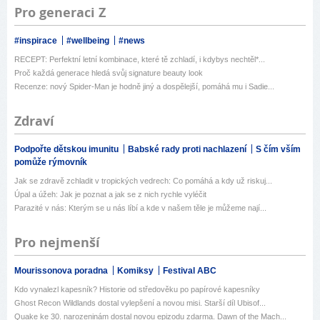
Pro generaci Z
#inspirace
#wellbeing
#news
RECEPT: Perfektní letní kombinace, které tě zchladí, i kdybys nechtěl*...
Proč každá generace hledá svůj signature beauty look
Recenze: nový Spider-Man je hodně jiný a dospělejší, pomáhá mu i Sadie...
Zdraví
Podpořte dětskou imunitu
Babské rady proti nachlazení
S čím vším
pomůže rýmovník
Jak se zdravě zchladit v tropických vedrech: Co pomáhá a kdy už riskuj...
Úpal a úžeh: Jak je poznat a jak se z nich rychle vyléčit
Parazité v nás: Kterým se u nás líbí a kde v našem těle je můžeme nají...
Pro nejmenší
Mourissonova poradna
Komiksy
Festival ABC
Kdo vynalezl kapesník? Historie od středověku po papírové kapesníky
Ghost Recon Wildlands dostal vylepšení a novou misi. Starší díl Ubisof...
Quake ke 30. narozeninám dostal novou epizodu zdarma. Dawn of the Mach...