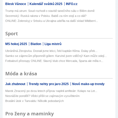
Blesk Vánoce
Kalendář svátků 2025
INFO.cz
Trump má utrum: Soud rozhodl o stavbě tanečního sálu v Bílém domě
Sezemský: Ruská raketa v Polsku. Babiš za ním stojí a co dál?
ONLINE: Zelenskyj v Srbsku a Ukrajina udeřila na další sklad Wildberri...
Sport
MS hokej 2025
Biatlon
Liga mistrů
Ubráněná Zbrojovka. Dostali jsme lekci, řekl kapitán Klíma. Dulay přek...
Samko se zájemcům připomněl gólem: Karviné jsem vděčný! Kam může odejí...
Fotbalové přestupy ONLINE: Slavný klub chce Mercada, Sparta ale měla n...
Móda a krása
Jak zhubnout
Trendy nehty pro jaro 2025
Nové make-up trendy
Marek Ztracený po dvou letech příprav naplnil amfiteátr: Kolaps na Let...
Nesnášíte pondělí? Vědci přišli se zajímavým vysvětlením
Brutální útok v Tanvaldu: Několik pobodaných
Pro ženy a maminky