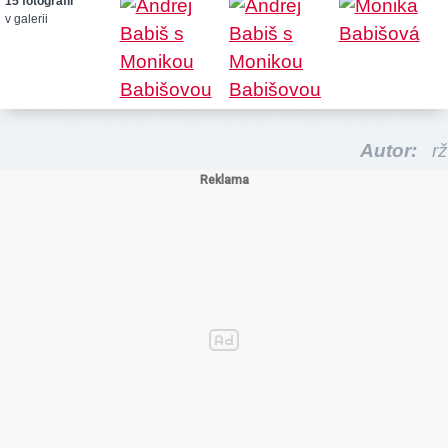
15 fotografií
v galerii
Autor:
rž