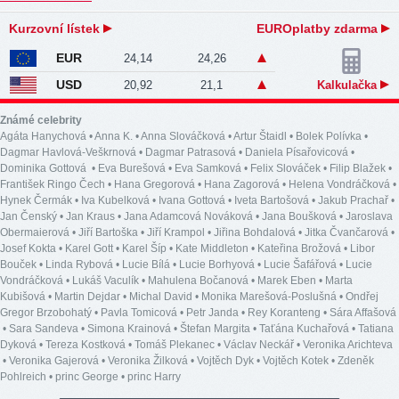
Kurzovní lístek
EUROplatby zdarma
EUR
24,14
24,26
USD
20,92
21,1
Kalkulačka
Známé celebrity
Agáta Hanychová
•
Anna K.
•
Anna Slováčková
•
Artur Štaidl
•
Bolek Polívka
•
Dagmar Havlová-Veškrnová
•
Dagmar Patrasová
•
Daniela Písařovicová
•
Dominika Gottová
•
Eva Burešová
•
Eva Samková
•
Felix Slováček
•
Filip Blažek
•
František Ringo Čech
•
Hana Gregorová
•
Hana Zagorová
•
Helena Vondráčková
•
Hynek Čermák
•
Iva Kubelková
•
Ivana Gottová
•
Iveta Bartošová
•
Jakub Prachař
•
Jan Čenský
•
Jan Kraus
•
Jana Adamcová Nováková
•
Jana Boušková
•
Jaroslava
Obermaierová
•
Jiří Bartoška
•
Jiří Krampol
•
Jiřina Bohdalová
•
Jitka Čvančarová
•
Josef Kokta
•
Karel Gott
•
Karel Šíp
•
Kate Middleton
•
Kateřina Brožová
•
Libor
Bouček
•
Linda Rybová
•
Lucie Bílá
•
Lucie Borhyová
•
Lucie Šafářová
•
Lucie
Vondráčková
•
Lukáš Vaculík
•
Mahulena Bočanová
•
Marek Eben
•
Marta
Kubišová
•
Martin Dejdar
•
Michal David
•
Monika Marešová-Poslušná
•
Ondřej
Gregor Brzobohatý
•
Pavla Tomicová
•
Petr Janda
•
Rey Koranteng
•
Sára Affašová
•
Sara Sandeva
•
Simona Krainová
•
Štefan Margita
•
Taťána Kuchařová
•
Tatiana
Dyková
•
Tereza Kostková
•
Tomáš Plekanec
•
Václav Neckář
•
Veronika Arichteva
•
Veronika Gajerová
•
Veronika Žilková
•
Vojtěch Dyk
•
Vojtěch Kotek
•
Zdeněk
Pohlreich
•
princ George
•
princ Harry