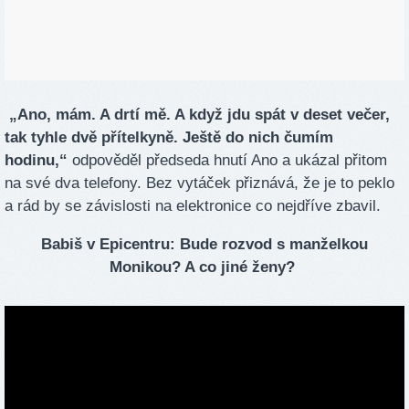
„Ano, mám. A drtí mě. A když jdu spát v deset večer,
tak tyhle dvě přítelkyně. Ještě do nich čumím
hodinu,“
odpověděl předseda hnutí Ano a ukázal přitom
na své dva telefony. Bez vytáček přiznává, že je to peklo
a rád by se závislosti na elektronice co nejdříve zbavil.
Babiš v Epicentru: Bude rozvod s manželkou
Monikou? A co jiné ženy?