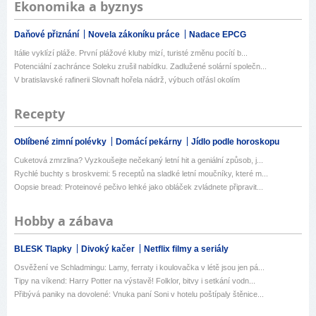
Ekonomika a byznys
Daňové přiznání
Novela zákoníku práce
Nadace EPCG
Itálie vyklízí pláže. První plážové kluby mizí, turisté změnu pocítí b...
Potenciální zachránce Soleku zrušil nabídku. Zadlužené solární společn...
V bratislavské rafinerii Slovnaft hořela nádrž, výbuch otřásl okolím
Recepty
Oblíbené zimní polévky
Domácí pekárny
Jídlo podle horoskopu
Cuketová zmrzlina? Vyzkoušejte nečekaný letní hit a geniální způsob, j...
Rychlé buchty s broskvemi: 5 receptů na sladké letní moučníky, které m...
Oopsie bread: Proteinové pečivo lehké jako obláček zvládnete připravit...
Hobby a zábava
BLESK Tlapky
Divoký kačer
Netflix filmy a seriály
Osvěžení ve Schladmingu: Lamy, ferraty i koulovačka v létě jsou jen pá...
Tipy na víkend: Harry Potter na výstavě! Folklor, bitvy i setkání vodn...
Přibývá paniky na dovolené: Vnuka paní Soni v hotelu poštípaly štěnice...