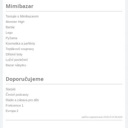
Mimibazar
Testujte s Mimibazarem
Monster High
Barbie
Lego
Pyžama
Kosmetika a parfémy
Teplákové soupravy
Dětské boty
Ložní povlečení
Bazar nábytku
Doporučujeme
Starjob
České podcasty
Rádio a zábava pro děti
Frekvence 1
Evropa 2
patička vygenerovaná: 23:40:14 07.08.2026