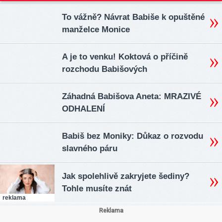
To vážně? Návrat Babiše k opuštěné
manželce Monice
A je to venku! Koktová o příčině
rozchodu Babišových
Záhadná Babišova Aneta: MRAZIVÉ
ODHALENÍ
Babiš bez Moniky: Důkaz o rozvodu
slavného páru
Jak spolehlivě zakryjete šediny?
Tohle musíte znát
reklama