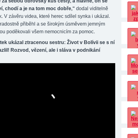
e za sebou obrovský kus cesty, a hlavně, on se
í, chodí a je na tom moc dobře,“
dodal viditelně
k. V závěru videa, které herec sdílel synka i ukázal.
radostně přiběhl a se širokým úsměvem jemným
tou poděkovali všem nemocnicím za pomoc.
k ukázal ztracenou sestru: Život v Bolívii se s ní
lil! Rozvod, vězení, ale i sláva v podnikání