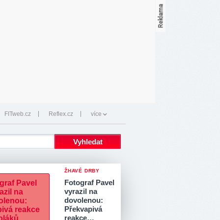
FITweb.cz
Reflex.cz
více
ŽHAVÉ DRBY
Fotograf Pavel
vyrazil na
dovolenou:
Překvapivá
reakce…