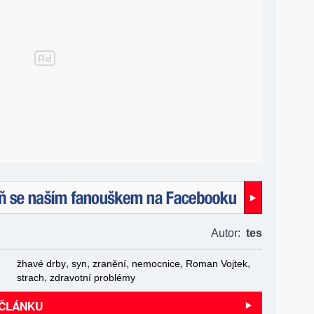
naším fanouškem na Facebooku!
Autor:
tes
,
,
,
,
,
žhavé drby
syn
zranění
nemocnice
Roman Vojtek
,
strach
zdravotní problémy
 ČLÁNKU