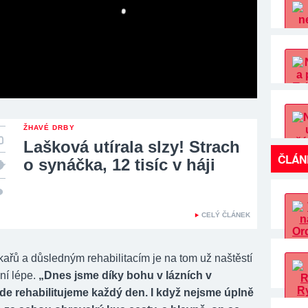
ŽHAVÉ DRBY
Lašková utírala slzy! Strach
ČLÁN
o synáčka, 12 tisíc v háji
CELÝ ČLÁNEK
kařů a důsledným rehabilitacím je na tom už naštěstí
ní lépe.
„Dnes jsme díky bohu v lázních v
kde rehabilitujeme každý den. I když nejsme úplně