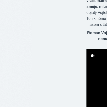
v cíli, mám
směje, mluv
dojatý Vojte
Ten k němu 
hlasem s tá
Roman Vojte
nemaz