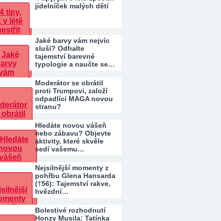
jídelníček malých dětí
Jaké barvy vám nejvíc
sluší? Odhalte
tajemství barevné
typologie a naučte se…
Moderátor se obrátil
proti Trumpovi, založí
odpadlíci MAGA novou
stranu?
Hledáte novou vášeň
nebo zábavu? Objevte
aktivity, které skvěle
sedí vašemu…
Nejsilnější momenty z
pohřbu Glena Hansarda
(†56): Tajemství rakve,
hvězdní…
Bolestivé rozhodnutí
Honzy Musila: Tatínka