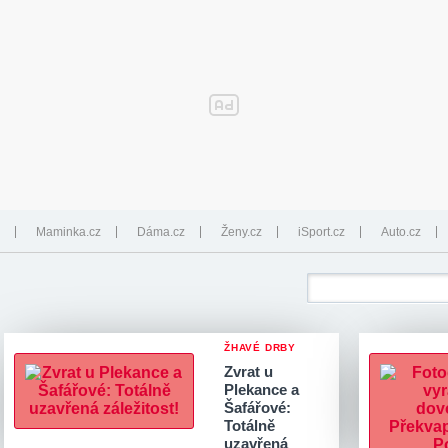
Maminka.cz
Dáma.cz
Ženy.cz
iSport.cz
Auto.cz
ŽHAVÉ DRBY
Zvrat u
Plekance a
Šafářové:
Totálně
uzavřená