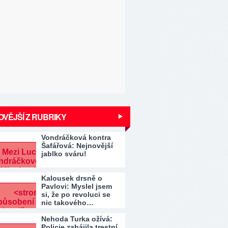
VĚJŠÍ Z RUBRIKY
Vondráčková kontra
Šafářová: Nejnovější
jablko sváru!
Kalousek drsně o
Pavlovi: Myslel jsem
si, že po revoluci se
nic takového…
Nehoda Turka ožívá:
Policie zahájila trestní