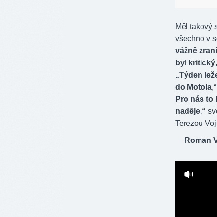
Měl takový s
všechno v 
vážně zrani
byl kritický
„Týden leže
do Motola
,
Pro nás to 
naděje,“
svě
Terezou Voj
Roman Vo