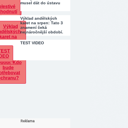
musel dát do ústavu
Výklad andělských
karet na srpen: Tato 3
znamení čeká
nejnáročnější období.
Kdo…
TEST VIDEO