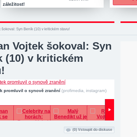
záležitost!
šokoval: Syn Beník (10) v kritickém stavu!
n Vojtek šokoval: Syn
 (10) v kritickém
!
k promluvil o synově zranění
(profimedia, instagram)
(0)
Vstoupit do diskuse