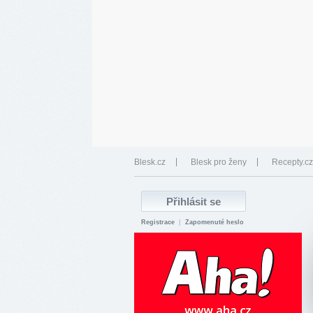
Blesk.cz
Blesk pro ženy
Recepty.cz
Registrace
|
Zapomenuté heslo