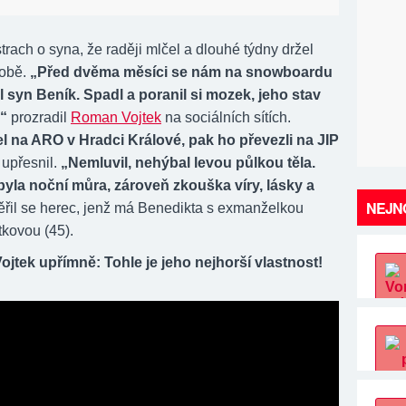
trach o syna, že raději mlčel a dlouhé týdny držel
sobě.
„Před dvěma měsíci se nám na snowboardu
l syn Beník. Spadl a poranil si mozek, jeho stav
,“
prozradil
Roman Vojtek
na sociálních sítích.
l na ARO v Hradci Králové, pak ho převezli na JIP
“ upřesnil.
„Nemluvil, nehýbal levou půlkou těla.
byla noční můra, zároveň zkouška víry, lásky a
NEJNO
řil se herec, jenž má Benedikta s exmanželkou
tkovou (45).
jtek upřímně: Tohle je jeho nejhorší vlastnost!