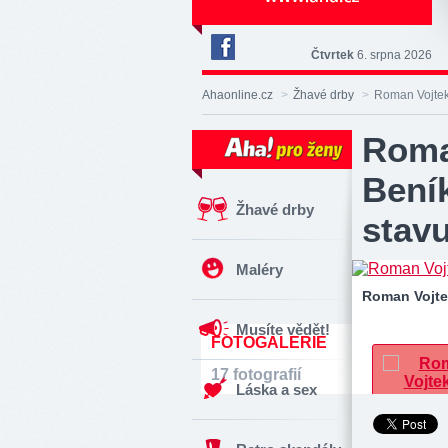
Čtvrtek
6. srpna 2026
Deník
Aha!
Ahaonline.cz
>
Žhavé drby
>
Roman Vojtek 
na
Facebooku
Roma
Beník
Žhavé drby
stavu
Maléry
Roman Vojte
Musíte vědět!
FOTOGALERIE
17 fotografií
Láska a sex