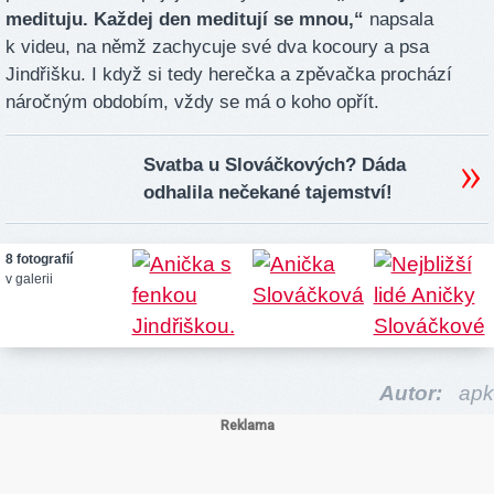
medituju. Každej den meditují se mnou,“
napsala
k videu, na němž zachycuje své dva kocoury a psa
Jindřišku. I když si tedy herečka a zpěvačka prochází
náročným obdobím, vždy se má o koho opřít.
Svatba u Slováčkových? Dáda
odhalila nečekané tajemství!
8 fotografií
v galerii
Autor:
apk