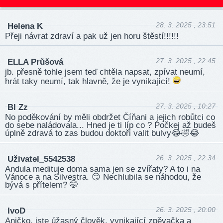
28. 3. 2025 , 23:51
Helena K
Přeji návrat zdraví a pak už jen horu štěstí!!!!!!
27. 3. 2025 , 22:45
ELLA Průšová
jb. přesně tohle jsem teď chtěla napsat, zpívat neumí,
hrát taky neumí, tak hlavně, že je vynikající!
27. 3. 2025 , 10:27
Bl Zz
No poděkování by měli obdržet Číňani a jejich robůtci co
do sebe naládovala... Hned je ti líp co ? Počkej až budeš
úplně zdravá to zas budou doktoři valit bulvy😂🤣😂
26. 3. 2025 , 22:34
Uživatel_5542538
Andula medituje doma sama jen se zvířaty? A to i na
Vánoce a na Silvestra. 😏 Nechlubila se náhodou, že
bývá s přítelem? 🤭
26. 3. 2025 , 20:00
IvoD
Aničko, jste úžasný člověk, vynikající zpěvačka a