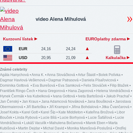
video Alena Mihulová
Kurzovní lístek
EUROplatby zdarma
EUR
24,16
24,24
USD
20,95
21,09
Kalkulačka
Známé celebrity
Agáta Hanychová
•
Anna K.
•
Anna Slováčková
•
Artur Štaidl
•
Bolek Polívka
•
Dagmar Havlová-Veškrnová
•
Dagmar Patrasová
•
Daniela Písařovicová
•
Dominika Gottová
•
Eva Burešová
•
Eva Samková
•
Felix Slováček
•
Filip Blažek
•
František Ringo Čech
•
Hana Gregorová
•
Hana Zagorová
•
Helena Vondráčková
•
Hynek Čermák
•
Iva Kubelková
•
Ivana Gottová
•
Iveta Bartošová
•
Jakub Prachař
•
Jan Čenský
•
Jan Kraus
•
Jana Adamcová Nováková
•
Jana Boušková
•
Jaroslava
Obermaierová
•
Jiří Bartoška
•
Jiří Krampol
•
Jiřina Bohdalová
•
Jitka Čvančarová
•
Josef Kokta
•
Karel Gott
•
Karel Šíp
•
Kate Middleton
•
Kateřina Brožová
•
Libor
Bouček
•
Linda Rybová
•
Lucie Bílá
•
Lucie Borhyová
•
Lucie Šafářová
•
Lucie
Vondráčková
•
Lukáš Vaculík
•
Mahulena Bočanová
•
Marek Eben
•
Marta
Kubišová
•
Martin Dejdar
•
Michal David
•
Monika Marešová-Poslušná
•
Ondřej