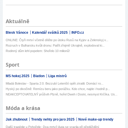
Aktuálně
Blesk Vánoce
Kalendář svátků 2025
INFO.cz
ONLINE: Čtyři mrtví včetně dítěte po útoku Rusů na Kyjev a Zelenskyj v...
Rozruch v Bulharsku kvůli dronu: Patřil zřejmě Ukrajině, explodoval ki...
Rodinný dům lehl popelem: Shořelo 10 milionů!
Sport
MS hokej 2025
Biatlon
Liga mistrů
Mladá Boleslav - Sparta 2:0. Bezzubí Letenští opět ztratili. Domácí ro...
Hyský po divočině: Remízu beru jako porážku. Kdo chce, najde i hodně p...
NEAKCEPTOVATELNÝ průšvih Plzně, hořel Dweh i Doski, nesmysl Krčíka. Us...
Móda a krása
Jak zhubnout
Trendy nehty pro jaro 2025
Nové make-up trendy
Další tragédie u Pohořelic: Dva mrtví! Auta se srazila při předjíždění