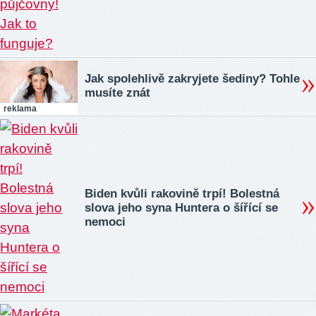
Jak spolehlivě zakryjete šediny? Tohle
musíte znát
reklama
Biden kvůli rakovině trpí! Bolestná
slova jeho syna Huntera o šířící se
nemoci