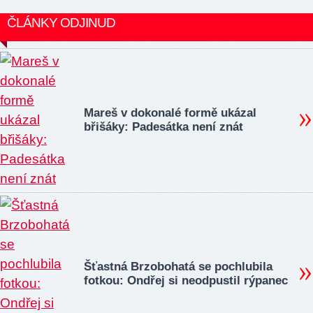
ČLÁNKY ODJINUD
Mareš v dokonalé formě ukázal
břišáky: Padesátka není znát
Šťastná Brzobohatá se pochlubila
fotkou: Ondřej si neodpustil rýpanec