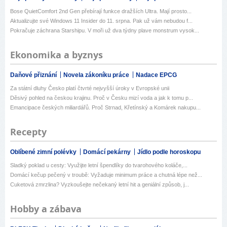
Bose QuietComfort 2nd Gen přebírají funkce dražších Ultra. Mají prosto...
Aktualizujte své Windows 11 Insider do 11. srpna. Pak už vám nebudou f...
Pokračuje záchrana Starshipu. V moři už dva týdny plave monstrum vysok...
Ekonomika a byznys
Daňové přiznání
Novela zákoníku práce
Nadace EPCG
Za státní dluhy Česko platí čtvrté nejvyšší úroky v Evropské unii
Děsivý pohled na českou krajinu. Proč v Česku mizí voda a jak k tomu p...
Emancipace českých miliardářů. Proč Strnad, Křetínský a Komárek nakupu...
Recepty
Oblíbené zimní polévky
Domácí pekárny
Jídlo podle horoskopu
Sladký poklad u cesty: Využijte letní špendlíky do tvarohového koláče,...
Domácí kečup pečený v troubě: Vyžaduje minimum práce a chutná lépe než...
Cuketová zmrzlina? Vyzkoušejte nečekaný letní hit a geniální způsob, j...
Hobby a zábava