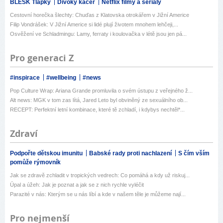
BLESK Tlapky
Divoký kačer
Netflix filmy a seriály
Cestovní horečka šlechty: Chuďas z Klatovska otrokářem v Jižní Americe
Filip Vondrášek: V Jižní Americe si lidé plují životem mnohem lehčeji,...
Osvěžení ve Schladmingu: Lamy, ferraty i koulovačka v létě jsou jen pá...
Pro generaci Z
#inspirace
#wellbeing
#news
Pop Culture Wrap: Ariana Grande promluvila o svém ústupu z veřejného ž...
Alt news: MGK v tom zas lítá, Jared Leto byl obviněný ze sexuálního ob...
RECEPT: Perfektní letní kombinace, které tě zchladí, i kdybys nechtěl*...
Zdraví
Podpořte dětskou imunitu
Babské rady proti nachlazení
S čím vším
pomůže rýmovník
Jak se zdravě zchladit v tropických vedrech: Co pomáhá a kdy už riskuj...
Úpal a úžeh: Jak je poznat a jak se z nich rychle vyléčit
Parazité v nás: Kterým se u nás líbí a kde v našem těle je můžeme nají...
Pro nejmenší