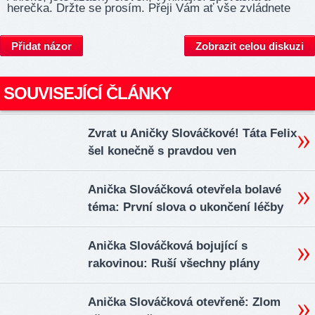
herečka. Držte se prosím. Přeji Vám ať vše zvládnete
Přidat názor
Zobrazit celou diskuzi
SOUVISEJÍCÍ ČLÁNKY
Zvrat u Aničky Slováčkové! Táta Felix
šel konečně s pravdou ven
Anička Slováčková otevřela bolavé
téma: První slova o ukončení léčby
Anička Slováčková bojující s
rakovinou: Ruší všechny plány
Anička Slováčková otevřeně: Zlom