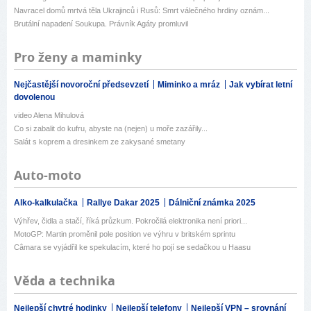
Navracel domů mrtvá těla Ukrajinců i Rusů: Smrt válečného hrdiny oznám...
Brutální napadení Soukupa. Právník Agáty promluvil
Pro ženy a maminky
Nejčastější novoroční předsevzetí
Miminko a mráz
Jak vybírat letní
dovolenou
video Alena Mihulová
Co si zabalit do kufru, abyste na (nejen) u moře zazářily...
Salát s koprem a dresinkem ze zakysané smetany
Auto-moto
Alko-kalkulačka
Rallye Dakar 2025
Dálniční známka 2025
Výhřev, čidla a stačí, říká průzkum. Pokročilá elektronika není priori...
MotoGP: Martin proměnil pole position ve výhru v britském sprintu
Câmara se vyjádřil ke spekulacím, které ho pojí se sedačkou u Haasu
Věda a technika
Nejlepší chytré hodinky
Nejlepší telefony
Nejlepší VPN – srovnání