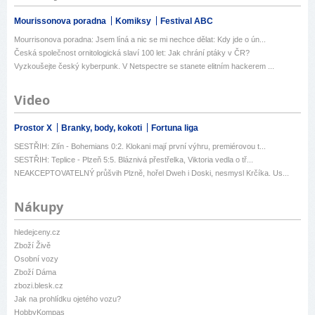
Mourissonova poradna
Komiksy
Festival ABC
Mourrisonova poradna: Jsem líná a nic se mi nechce dělat: Kdy jde o ún...
Česká společnost ornitologická slaví 100 let: Jak chrání ptáky v ČR?
Vyzkoušejte český kyberpunk. V Netspectre se stanete elitním hackerem ...
Video
Prostor X
Branky, body, kokoti
Fortuna liga
SESTŘIH: Zlín - Bohemians 0:2. Klokani mají první výhru, premiérovou t...
SESTŘIH: Teplice - Plzeň 5:5. Bláznivá přestřelka, Viktoria vedla o tř...
NEAKCEPTOVATELNÝ průšvih Plzně, hořel Dweh i Doski, nesmysl Krčíka. Us...
Nákupy
hledejceny.cz
Zboží Živě
Osobní vozy
Zboží Dáma
zbozi.blesk.cz
Jak na prohlídku ojetého vozu?
HobbyKompas