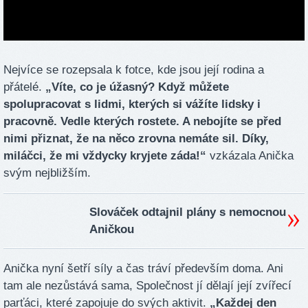
Nejvíce se rozepsala k fotce, kde jsou její rodina a
přátelé.
„Víte, co je úžasný? Když můžete
spolupracovat s lidmi, kterých si vážíte lidsky i
pracovně. Vedle kterých rostete. A nebojíte se před
nimi přiznat, že na něco zrovna nemáte sil. Díky,
miláčci, že mi vždycky kryjete záda!“
vzkázala Anička
svým nejbližším.
Slováček odtajnil plány s nemocnou
Aničkou
Anička nyní šetří síly a čas tráví především doma. Ani
tam ale nezůstává sama, Společnost jí dělají její zvířecí
parťáci, které zapojuje do svých aktivit.
„Každej den