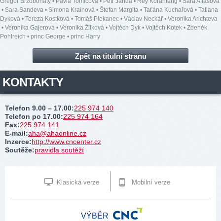
Gregor Brzobohatý
•
Pavla Tomicová
•
Petr Janda
•
Rey Koranteng
•
Sára Affašová
•
Sara Sandeva
•
Simona Krainová
•
Štefan Margita
•
Taťána Kuchařová
•
Tatiana
Dyková
•
Tereza Kostková
•
Tomáš Plekanec
•
Václav Neckář
•
Veronika Arichteva
•
Veronika Gajerová
•
Veronika Žilková
•
Vojtěch Dyk
•
Vojtěch Kotek
•
Zdeněk
Pohlreich
•
princ George
•
princ Harry
Zpět na titulní stranu
KONTAKTY
Telefon 9.00 – 17.00
:
225 974 140
Telefon po 17.00
:
225 974 164
Fax
:
225 974 141
E-mail
:
aha@ahaonline.cz
Inzerce
:
http://www.cncenter.cz
Soutěže
:
pravidla soutěží
Klasická verze
Mobilní verze
VÝBĚR