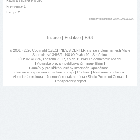
Rádio a zábava pro děti
Frekvence 1
Evropa 2
patička vygenerovaná: 22:30:15 08.08.2026
Inzerce
Redakce
RSS
© 2001 - 2026 Copyright
CZECH NEWS CENTER a.s.
se sídlem náměstí Marie
Schmolkové 3493/1, 100 00 Praha 10 - Strašnice,
IČO: 02346826, zapsána v OR, sp.zn. B 19490 a dodavatelé obsahu
Autorská práva k publikovaným materiálům
Podmínky pro užívání služby informační společnosti
Informace o zpracování osobních údajů
Cookies
Nastavení soukromí
Vlastnická struktura
Jednotná kontaktní místa / Single Points od Contact
Transparency report