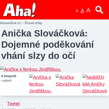
A
A
A
Ahaonline.cz
Žhavé drby
Anička Slováčková:
Dojemné poděkování
vhání slzy do očí
8 fotografií
v galerii
.
Tweet