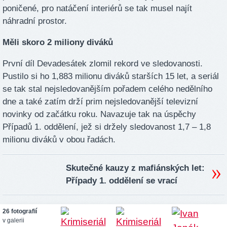
poničené, pro natáčení interiérů se tak musel najít
náhradní prostor.
Měli skoro 2 miliony diváků
První díl Devadesátek zlomil rekord ve sledovanosti.
Pustilo si ho 1,883 milionu diváků starších 15 let, a seriál
se tak stal nejsledovanějším pořadem celého nedělního
dne a také zatím drží prim nejsledovanější televizní
novinky od začátku roku. Navazuje tak na úspěchy
Případů 1. oddělení, jež si držely sledovanost 1,7 – 1,8
milionu diváků v obou řadách.
Skutečné kauzy z mafiánských let:
Případy 1. oddělení se vrací
26 fotografií
v galerii