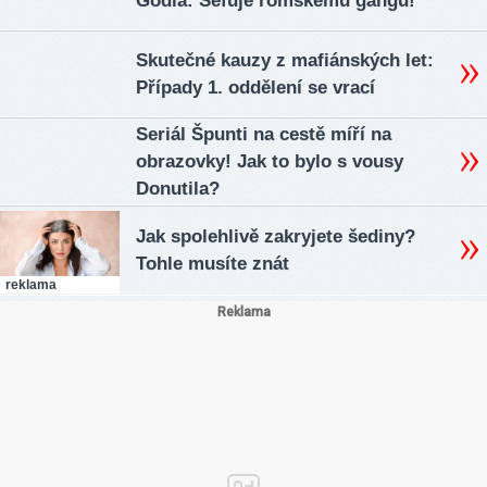
Godla: Šéfuje romskému gangu!
Skutečné kauzy z mafiánských let:
Případy 1. oddělení se vrací
Seriál Špunti na cestě míří na
obrazovky! Jak to bylo s vousy
Donutila?
Jak spolehlivě zakryjete šediny?
Tohle musíte znát
reklama