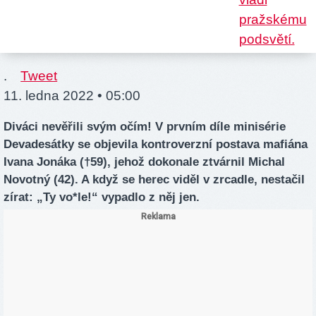
.
Tweet
11. ledna 2022 • 05:00
Diváci nevěřili svým očím! V prvním díle minisérie
Devadesátky se objevila kontroverzní postava mafiána
Ivana Jonáka (†59), jehož dokonale ztvárnil Michal
Novotný (42). A když se herec viděl v zrcadle, nestačil
zírat: „Ty vo*le!“ vypadlo z něj jen.