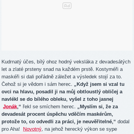
Kudrnatý účes, bílý ohoz hodný veksláka z devadesátých
let a zlaté prsteny snad na každém prstě. Kostyméři a
maskéři si dali pořádně záležet a výsledek stojí za to.
Čehož si je vědom i sám herec.
„Když jsem si vzal tu
ovci na hlavu, posadil ji na můj obtloustlý obličej a
navlékl se do bílého obleku, vyšel z toho jasnej
Jonák
,“
řekl se smíchem herec.
„Myslím si, že za
devadesát procent úspěchu vděčím maskérům,
protože to, co odvedli za práci, je neuvěřitelné,“
dodal
pro Aha!
Novotný
, na jehož herecký výkon se sype