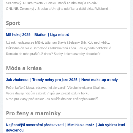
Sezemský: Ruská raketa v Polsku. Babiš za ním stojí a co dál?
ONLINE: Zelenskyj v Srbsku a Ukrajina udeřila na další sklad Wildberri...
Sport
MS hokej 2025
Biatlon
Liga mistrů
Už rok neslezou ze hřiště: talisman Slavie i železný Srb. Kdo nechyběl...
Důkladná čistka v Barceloně i zablokovaná záda. Jak vypadá hektické lé...
Ronaldo do toho praští už dnes? Šachy kolem »svatby desetiletí«!
Móda a krása
Jak zhubnout
Trendy nehty pro jaro 2025
Nové make-up trendy
Počet kuřáků klesá, zdravotníci ale varují: Výrobci e-cigaret lákají m...
Vedra dávají řidičům zabrat: 7 tipů, jak přežít jízdu v horku
5 rad pro vlasy plné lesku: Jak si užít léto bez zničených kadeří
Pro ženy a maminky
Nejčastější novoroční předsevzetí
Miminko a mráz
Jak vybírat letní
dovolenou