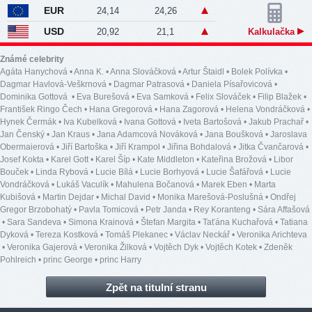
EUR
24,14
24,26
USD
20,92
21,1
Kalkulačka
Známé celebrity
Agáta Hanychová
•
Anna K.
•
Anna Slováčková
•
Artur Štaidl
•
Bolek Polívka
•
Dagmar Havlová-Veškrnová
•
Dagmar Patrasová
•
Daniela Písařovicová
•
Dominika Gottová
•
Eva Burešová
•
Eva Samková
•
Felix Slováček
•
Filip Blažek
•
František Ringo Čech
•
Hana Gregorová
•
Hana Zagorová
•
Helena Vondráčková
•
Hynek Čermák
•
Iva Kubelková
•
Ivana Gottová
•
Iveta Bartošová
•
Jakub Prachař
•
Jan Čenský
•
Jan Kraus
•
Jana Adamcová Nováková
•
Jana Boušková
•
Jaroslava
Obermaierová
•
Jiří Bartoška
•
Jiří Krampol
•
Jiřina Bohdalová
•
Jitka Čvančarová
•
Josef Kokta
•
Karel Gott
•
Karel Šíp
•
Kate Middleton
•
Kateřina Brožová
•
Libor
Bouček
•
Linda Rybová
•
Lucie Bílá
•
Lucie Borhyová
•
Lucie Šafářová
•
Lucie
Vondráčková
•
Lukáš Vaculík
•
Mahulena Bočanová
•
Marek Eben
•
Marta
Kubišová
•
Martin Dejdar
•
Michal David
•
Monika Marešová-Poslušná
•
Ondřej
Gregor Brzobohatý
•
Pavla Tomicová
•
Petr Janda
•
Rey Koranteng
•
Sára Affašová
•
Sara Sandeva
•
Simona Krainová
•
Štefan Margita
•
Taťána Kuchařová
•
Tatiana
Dyková
•
Tereza Kostková
•
Tomáš Plekanec
•
Václav Neckář
•
Veronika Arichteva
•
Veronika Gajerová
•
Veronika Žilková
•
Vojtěch Dyk
•
Vojtěch Kotek
•
Zdeněk
Pohlreich
•
princ George
•
princ Harry
Zpět na titulní stranu