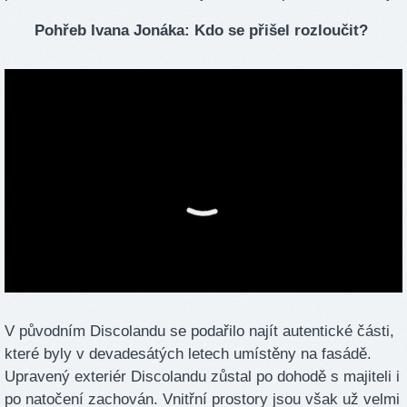
Pohřeb Ivana Jonáka: Kdo se přišel rozloučit?
V původním Discolandu se podařilo najít autentické části,
které byly v devadesátých letech umístěny na fasádě.
Upravený exteriér Discolandu zůstal po dohodě s majiteli i
po natočení zachován. Vnitřní prostory jsou však už velmi