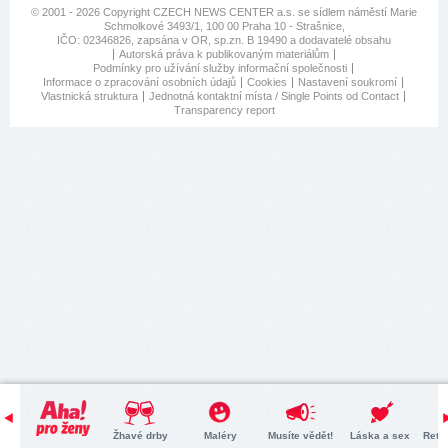
© 2001 - 2026 Copyright
CZECH NEWS CENTER a.s.
se sídlem náměstí Marie
Schmolkové 3493/1, 100 00 Praha 10 - Strašnice,
IČO: 02346826, zapsána v OR, sp.zn. B 19490 a dodavatelé obsahu
Autorská práva k publikovaným materiálům
Podmínky pro užívání služby informační společnosti
Informace o zpracování osobních údajů
Cookies
Nastavení soukromí
Vlastnická struktura
Jednotná kontaktní místa / Single Points od Contact
Transparency report
Žhavé drby
Maléry
Musíte vědět!
Láska a sex
Retr