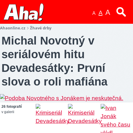
A
A
A
Ahaonline.cz
Žhavé drby
Michal Novotný v
seriálovém hitu
Devadesátky: První
slova o roli mafiána
26 fotografií
v galerii