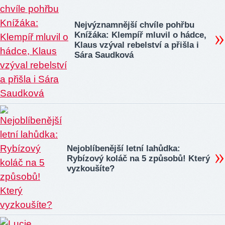
Nejvýznamnější chvíle pohřbu
Knížáka: Klempíř mluvil o hádce,
Klaus vzýval rebelství a přišla i
Sára Saudková
Nejoblíbenější letní lahůdka:
Rybízový koláč na 5 způsobů! Který
vyzkoušíte?