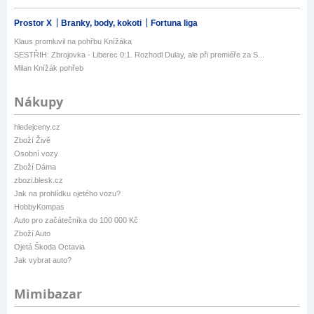
Prostor X
Branky, body, kokoti
Fortuna liga
Klaus promluvil na pohřbu Knížáka
SESTŘIH: Zbrojovka - Liberec 0:1. Rozhodl Dulay, ale při premiéře za S...
Milan Knížák pohřeb
Nákupy
hledejceny.cz
Zboží Živě
Osobní vozy
Zboží Dáma
zbozi.blesk.cz
Jak na prohlídku ojetého vozu?
HobbyKompas
Auto pro začátečníka do 100 000 Kč
Zboží Auto
Ojetá Škoda Octavia
Jak vybrat auto?
Mimibazar