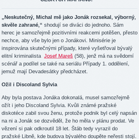
„Neskutečný, Michal mě jako Jonák rozsekal, výborný,
skvěle zahrané,“
shodují se diváci do jednoho. Sám
herec je samozřejmě pozitivními reakcemi potěšen, přesto
nechce, aby vše bylo jen o Jonákovi. Minisérie je
inspirována skutečnými případy, které vyšetřoval bývalý
elitní kriminalista
Josef Mareš
(58), jenž má na svědomí
scénář a podílel se také na seriálu Případy 1. oddělení,
jemuž mají Devadesátky předcházet.
Ožil i Discoland Sylvia
Aby byla postava Jonáka dokonalá, musel samozřejmě
ožít i jeho Discoland Sylvia. Kvůli známé pražské
diskotéce zabil svou ženu, protože podnik byl celý napsán
na ni a Jonák se dozvěděl, že ho měla v plánu prodat. Ve
vězení si pak odkroutil 18 let. Štáb tedy vyrazil do
pražské Libně, kde budova bývalého doupěte neřesti stojí.