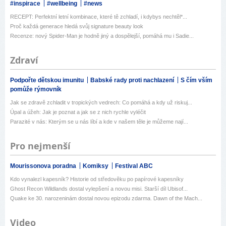
#inspirace
#wellbeing
#news
RECEPT: Perfektní letní kombinace, které tě zchladí, i kdybys nechtěl*...
Proč každá generace hledá svůj signature beauty look
Recenze: nový Spider-Man je hodně jiný a dospělejší, pomáhá mu i Sadie...
Zdraví
Podpořte dětskou imunitu
Babské rady proti nachlazení
S čím vším
pomůže rýmovník
Jak se zdravě zchladit v tropických vedrech: Co pomáhá a kdy už riskuj...
Úpal a úžeh: Jak je poznat a jak se z nich rychle vyléčit
Parazité v nás: Kterým se u nás líbí a kde v našem těle je můžeme nají...
Pro nejmenší
Mourissonova poradna
Komiksy
Festival ABC
Kdo vynalezl kapesník? Historie od středověku po papírové kapesníky
Ghost Recon Wildlands dostal vylepšení a novou misi. Starší díl Ubisof...
Quake ke 30. narozeninám dostal novou epizodu zdarma. Dawn of the Mach...
Video