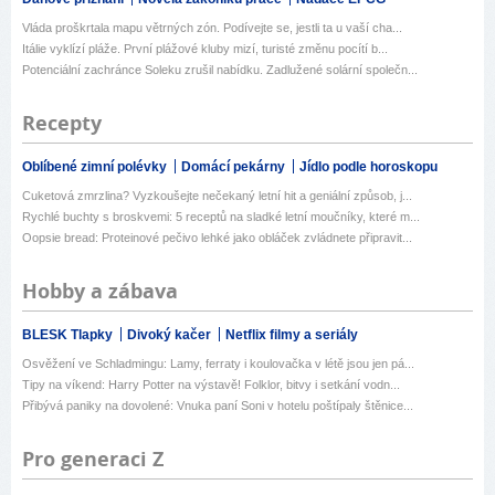
Vláda proškrtala mapu větrných zón. Podívejte se, jestli ta u vaší cha...
Itálie vyklízí pláže. První plážové kluby mizí, turisté změnu pocítí b...
Potenciální zachránce Soleku zrušil nabídku. Zadlužené solární společn...
Recepty
Oblíbené zimní polévky
Domácí pekárny
Jídlo podle horoskopu
Cuketová zmrzlina? Vyzkoušejte nečekaný letní hit a geniální způsob, j...
Rychlé buchty s broskvemi: 5 receptů na sladké letní moučníky, které m...
Oopsie bread: Proteinové pečivo lehké jako obláček zvládnete připravit...
Hobby a zábava
BLESK Tlapky
Divoký kačer
Netflix filmy a seriály
Osvěžení ve Schladmingu: Lamy, ferraty i koulovačka v létě jsou jen pá...
Tipy na víkend: Harry Potter na výstavě! Folklor, bitvy i setkání vodn...
Přibývá paniky na dovolené: Vnuka paní Soni v hotelu poštípaly štěnice...
Pro generaci Z