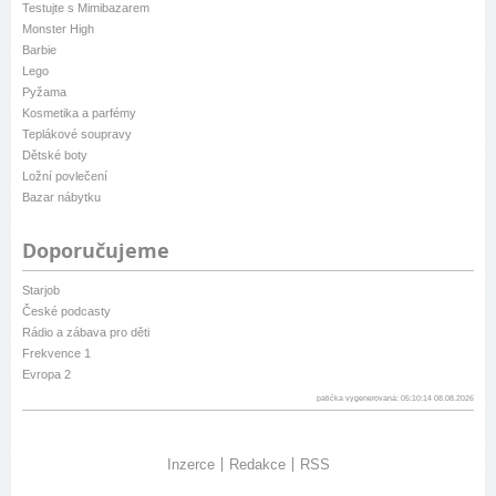
Testujte s Mimibazarem
Monster High
Barbie
Lego
Pyžama
Kosmetika a parfémy
Teplákové soupravy
Dětské boty
Ložní povlečení
Bazar nábytku
Doporučujeme
Starjob
České podcasty
Rádio a zábava pro děti
Frekvence 1
Evropa 2
patička vygenerovaná: 05:10:14 08.08.2026
Inzerce
Redakce
RSS