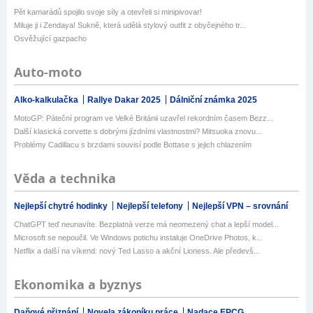
Pět kamarádů spojilo svoje síly a otevřeli si minipivovar!
Miluje ji i Zendaya! Sukně, která udělá stylový outfit z obyčejného tr...
Osvěžující gazpacho
Auto-moto
Alko-kalkulačka
Rallye Dakar 2025
Dálniční známka 2025
MotoGP: Páteční program ve Velké Británii uzavřel rekordním časem Bezz...
Další klasická corvette s dobrými jízdními vlastnostmi? Mitsuoka znovu...
Problémy Cadillacu s brzdami souvisí podle Bottase s jejich chlazením
Věda a technika
Nejlepší chytré hodinky
Nejlepší telefony
Nejlepší VPN – srovnání
ChatGPT teď neunavíte. Bezplatná verze má neomezený chat a lepší model...
Microsoft se nepoučil. Ve Windows potichu instaluje OneDrive Photos, k...
Netflix a další na víkend: nový Ted Lasso a akční Lioness. Ale předevš...
Ekonomika a byznys
Daňové přiznání
Novela zákoníku práce
Nadace EPCG