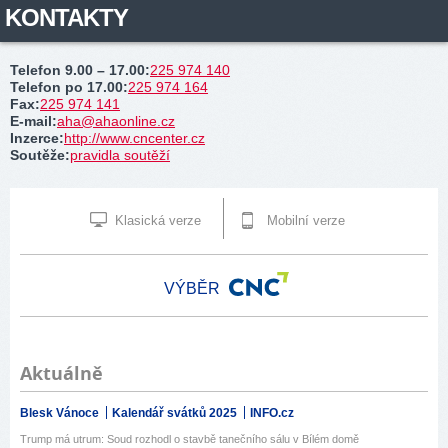
KONTAKTY
Telefon 9.00 – 17.00
:
225 974 140
Telefon po 17.00
:
225 974 164
Fax
:
225 974 141
E-mail
:
aha@ahaonline.cz
Inzerce
:
http://www.cncenter.cz
Soutěže
:
pravidla soutěží
Klasická verze
Mobilní verze
VÝBĚR
Aktuálně
Blesk Vánoce
Kalendář svátků 2025
INFO.cz
Trump má utrum: Soud rozhodl o stavbě tanečního sálu v Bílém domě