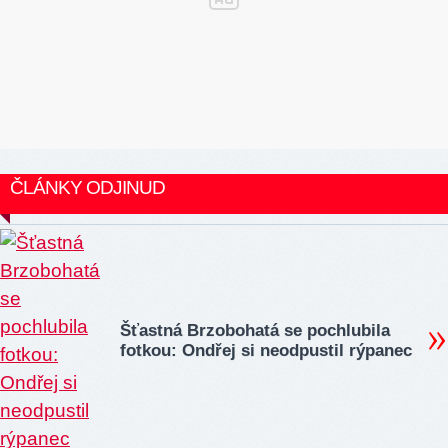
ČLÁNKY ODJINUD
Šťastná Brzobohatá se pochlubila
fotkou: Ondřej si neodpustil rýpanec