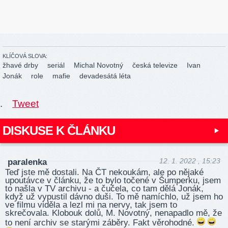
KLÍČOVÁ SLOVA:
žhavé drby
seriál
Michal Novotný
česká televize
Ivan
Jonák
role
mafie
devadesátá léta
.
Tweet
DISKUSE K ČLÁNKU
12. 1. 2022 , 15:23
paralenka
Teď jste mě dostali. Na ČT nekoukám, ale po nějaké
upoutávce v článku, že to bylo točené v Šumperku, jsem
to našla v TV archivu - a čučela, co tam dělá Jonák,
když už vypustil dávno duši. To mě namíchlo, už jsem ho
ve filmu viděla a lezl mi na nervy, tak jsem to
skrečovala. Klobouk dolů, M. Novotný, nenapadlo mě, že
to není archiv se starými záběry. Fakt věrohodné.