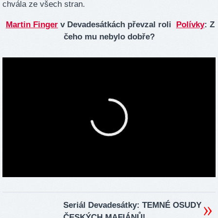
chvála ze všech stran.
Martin Finger
v Devadesátkách převzal roli
Polívky
: Z
čeho mu nebylo dobře?
Seriál Devadesátky: TEMNÉ OSUDY
ČESKÝCH MAFIÁNŮ!