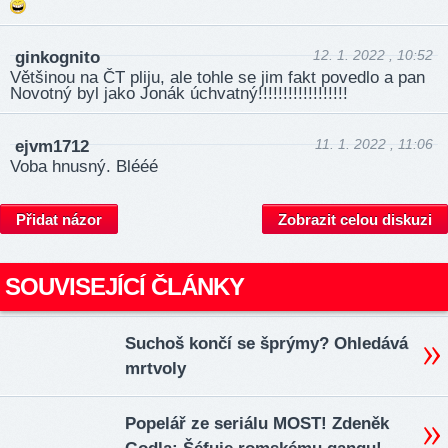
12. 1. 2022 , 10:52
ginkognito
Většinou na ČT pliju, ale tohle se jim fakt povedlo a pan
Novotný byl jako Jonák úchv­atný!­!!!!!!­!!!!!!­!!!!!
11. 1. 2022 , 11:06
ejvm1712
Voba hnusný. Blééé
Přidat názor
Zobrazit celou diskuzi
SOUVISEJÍCÍ ČLÁNKY
Suchoš končí se šprýmy? Ohledává
mrtvoly
Popelář ze seriálu MOST! Zdeněk