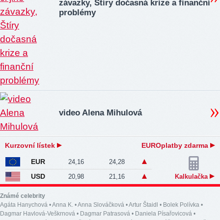
závazky, Štíry dočasná krize a finanční
problémy
video Alena Mihulová
Kurzovní lístek
EUROplatby zdarma
EUR
24,16
24,28
USD
20,98
21,16
Kalkulačka
Známé celebrity
Agáta Hanychová
•
Anna K.
•
Anna Slováčková
•
Artur Štaidl
•
Bolek Polívka
•
Dagmar Havlová-Veškrnová
•
Dagmar Patrasová
•
Daniela Písařovicová
•