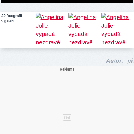
29 fotografií
v galerii
Autor:
pk