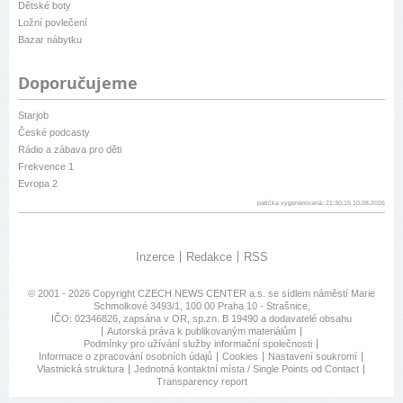
Dětské boty
Ložní povlečení
Bazar nábytku
Doporučujeme
Starjob
České podcasty
Rádio a zábava pro děti
Frekvence 1
Evropa 2
patička vygenerovaná: 21:30:15 10.08.2026
Inzerce
Redakce
RSS
© 2001 - 2026 Copyright
CZECH NEWS CENTER a.s.
se sídlem náměstí Marie
Schmolkové 3493/1, 100 00 Praha 10 - Strašnice,
IČO: 02346826, zapsána v OR, sp.zn. B 19490 a dodavatelé obsahu
Autorská práva k publikovaným materiálům
Podmínky pro užívání služby informační společnosti
Informace o zpracování osobních údajů
Cookies
Nastavení soukromí
Vlastnická struktura
Jednotná kontaktní místa / Single Points od Contact
Transparency report