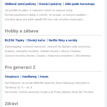
Oblíbené zimní polévky
Domácí pekárny
Jídlo podle horoskopu
Od pondělí do pátku: 5 rodinných večeří ze srpnové úrody
Rychlé prázdninové obědy či večeře: 10 receptů, se kterými uspějete i ...
Zmrzlina, jakou jste ještě nejedli! Pět míst, kde zmrzlina chutná jako...
Hobby a zábava
BLESK Tlapky
Divoký kačer
Netflix filmy a seriály
Videomapping i scénické nasvícení. Jeskyně Na Špičáku ožije novými tec...
Draisina, velocipéd i kostitřas: Unikátní bicykly v Muzeu Chodska
Cestovní horečka šlechty: Chuďas z Klatovska otrokářem v Jižní Americe
Pro generaci Z
#inspirace
#wellbeing
#news
Hot Releases: do kin jde MMA film Bojovník, Anne Hathaway utíká před d...
Tarotskop 10. 8.—16. 8.
Hot events: Začíná slovenský Grape a do Prahy přijedou Show Me The Bod...
Zdraví