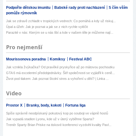
Podpořte dětskou imunitu
Babské rady proti nachlazení
S čím vším
pomůže rýmovník
Jak se zdravě zchladit v tropických vedrech: Co pomáhá a kdy už riskuj...
Úpal a úžeh: Jak je poznat a jak se z nich rychle vyléčit
Parazité v nás: Kterým se u nás líbí a kde v našem těle je můžeme nají...
Pro nejmenší
Mourissonova poradna
Komiksy
Festival ABC
Jak vznikla žvýkačka? Od pravěké pryskyřice až po mátovou pochoutku
GTA 6 má excelentní předobjednávky. Šéf společnosti se vyjádřil k ceně...
Život pod tlakem: Jak poznat školní stres a vyhoření u dětí? | Linka ...
Video
Prostor X
Branky, body, kokoti
Fortuna liga
Spíše správně neodpískaný pokutový kop po souboji ve vápně hostů
Jak vypadá stadion Lyonu, kde už v úterý vyběhne Sparta?
Trenér Sparty Brian Priske na tiskové konferenci vyzdvihl kvality Pavl...