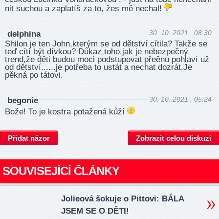
nit suchou a zaplatíš za to, žes mě nechal!
30. 10. 2021 , 08:30
delphina
Shilon je ten John,kterým se od dětství cítila? Takže se
teď cítí být dívkou? Důkaz toho,jak je nebezpečný
trend,že děti budou moci podstupovat přeěnu pohlaví už
od dětství......je potřeba to ustát a nechat dozrát.Je
pěkná po tátovi.
30. 10. 2021 , 05:24
begonie
Bože! To je kostra potažená kůží
Přidat názor
Zobrazit celou diskuzi
SOUVISEJÍCÍ ČLÁNKY
Jolieová šokuje o Pittovi: BÁLA
JSEM SE O DĚTI!