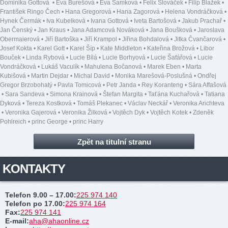
Dominika Gottová
•
Eva Burešová
•
Eva Samková
•
Felix Slováček
•
Filip Blažek
•
František Ringo Čech
•
Hana Gregorová
•
Hana Zagorová
•
Helena Vondráčková
•
Hynek Čermák
•
Iva Kubelková
•
Ivana Gottová
•
Iveta Bartošová
•
Jakub Prachař
•
Jan Čenský
•
Jan Kraus
•
Jana Adamcová Nováková
•
Jana Boušková
•
Jaroslava
Obermaierová
•
Jiří Bartoška
•
Jiří Krampol
•
Jiřina Bohdalová
•
Jitka Čvančarová
•
Josef Kokta
•
Karel Gott
•
Karel Šíp
•
Kate Middleton
•
Kateřina Brožová
•
Libor
Bouček
•
Linda Rybová
•
Lucie Bílá
•
Lucie Borhyová
•
Lucie Šafářová
•
Lucie
Vondráčková
•
Lukáš Vaculík
•
Mahulena Bočanová
•
Marek Eben
•
Marta
Kubišová
•
Martin Dejdar
•
Michal David
•
Monika Marešová-Poslušná
•
Ondřej
Gregor Brzobohatý
•
Pavla Tomicová
•
Petr Janda
•
Rey Koranteng
•
Sára Affašová
•
Sara Sandeva
•
Simona Krainová
•
Štefan Margita
•
Taťána Kuchařová
•
Tatiana
Dyková
•
Tereza Kostková
•
Tomáš Plekanec
•
Václav Neckář
•
Veronika Arichteva
•
Veronika Gajerová
•
Veronika Žilková
•
Vojtěch Dyk
•
Vojtěch Kotek
•
Zdeněk
Pohlreich
•
princ George
•
princ Harry
Zpět na titulní stranu
KONTAKTY
Telefon 9.00 – 17.00
:
225 974 140
Telefon po 17.00
:
225 974 164
Fax
:
225 974 141
E-mail
:
aha@ahaonline.cz