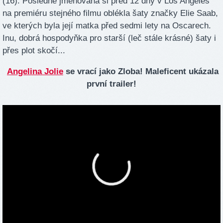
(16). Posledně jmenovaná si před 12 dny v Los Angeles
na premiéru stejného filmu oblékla šaty značky Elie Saab,
ve kterých byla její matka před sedmi lety na Oscarech.
Inu, dobrá hospodyňka pro starší (leč stále krásné) šaty i
přes plot skočí...
Angelina Jolie
se vrací jako Zloba! Maleficent ukázala
první trailer!