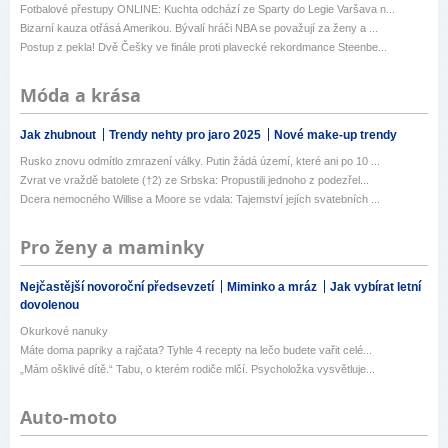
Fotbalové přestupy ONLINE: Kuchta odchází ze Sparty do Legie Varšava n...
Bizarní kauza otřásá Amerikou. Bývalí hráči NBA se považují za ženy a ...
Postup z pekla! Dvě Češky ve finále proti plavecké rekordmance Steenbe...
Móda a krása
Jak zhubnout
Trendy nehty pro jaro 2025
Nové make-up trendy
Rusko znovu odmítlo zmrazení války. Putin žádá území, které ani po 10 ...
Zvrat ve vraždě batolete (†2) ze Srbska: Propustili jednoho z podezřel...
Dcera nemocného Willise a Moore se vdala: Tajemství jejích svatebních ...
Pro ženy a maminky
Nejčastější novoroční předsevzetí
Miminko a mráz
Jak vybírat letní
dovolenou
Okurkové nanuky
Máte doma papriky a rajčata? Tyhle 4 recepty na lečo budete vařit celé...
„Mám ošklivé dítě.“ Tabu, o kterém rodiče mlčí. Psycholožka vysvětluje...
Auto-moto