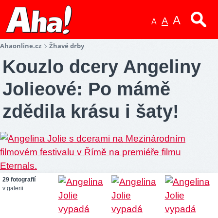
A
A
A
Ahaonline.cz
Žhavé drby
Kouzlo dcery Angeliny
Jolieové: Po mámě
zdědila krásu i šaty!
29 fotografií
v galerii