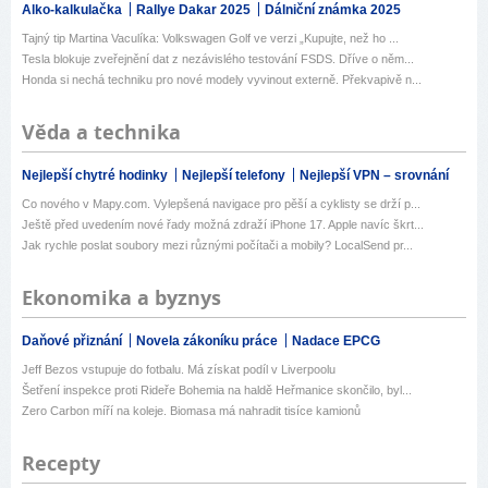
Alko-kalkulačka
Rallye Dakar 2025
Dálniční známka 2025
Tajný tip Martina Vaculíka: Volkswagen Golf ve verzi „Kupujte, než ho ...
Tesla blokuje zveřejnění dat z nezávislého testování FSDS. Dříve o něm...
Honda si nechá techniku pro nové modely vyvinout externě. Překvapivě n...
Věda a technika
Nejlepší chytré hodinky
Nejlepší telefony
Nejlepší VPN – srovnání
Co nového v Mapy.com. Vylepšená navigace pro pěší a cyklisty se drží p...
Ještě před uvedením nové řady možná zdraží iPhone 17. Apple navíc škrt...
Jak rychle poslat soubory mezi různými počítači a mobily? LocalSend pr...
Ekonomika a byznys
Daňové přiznání
Novela zákoníku práce
Nadace EPCG
Jeff Bezos vstupuje do fotbalu. Má získat podíl v Liverpoolu
Šetření inspekce proti Rideře Bohemia na haldě Heřmanice skončilo, byl...
Zero Carbon míří na koleje. Biomasa má nahradit tisíce kamionů
Recepty