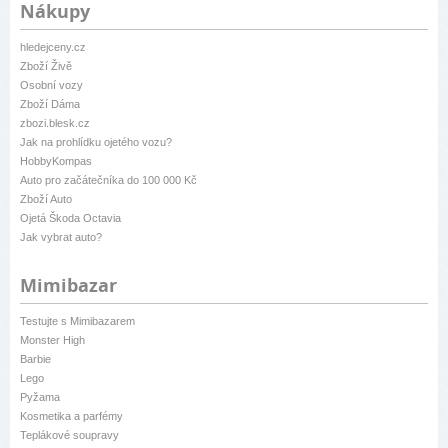
Nákupy
hledejceny.cz
Zboží Živě
Osobní vozy
Zboží Dáma
zbozi.blesk.cz
Jak na prohlídku ojetého vozu?
HobbyKompas
Auto pro začátečníka do 100 000 Kč
Zboží Auto
Ojetá Škoda Octavia
Jak vybrat auto?
Mimibazar
Testujte s Mimibazarem
Monster High
Barbie
Lego
Pyžama
Kosmetika a parfémy
Teplákové soupravy