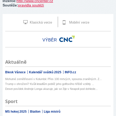
Inzerce
:
http://www.cncenter.cz
Soutěže
:
pravidla soutěží
Klasická verze
Mobilní verze
VÝBĚR
Aktuálně
Blesk Vánoce
Kalendář svátků 2025
INFO.cz
Mohutné zemětřesení v Kolumbii: Přes 100 mrtvých, spousta zraněných. Z...
Trump v ohrožení? Kvůli letadlům poblíž jeho golfového hřiště vzlétly ...
Deset povídek Andreje Longa ukazuje, jak se žije v Neapoli pod dohlede...
Sport
MS hokej 2025
Biatlon
Liga mistrů