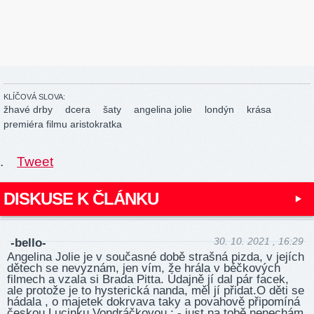
KLÍČOVÁ SLOVA:
žhavé drby
dcera
šaty
angelina jolie
londýn
krása
premiéra filmu aristokratka
.
Tweet
DISKUSE K ČLÁNKU
30. 10. 2021 , 16:29
-bello-
Angelina Jolie je v současné době strašná pizda, v jejích
dětech se nevyznám, jen vím, že hrála v béčkových
filmech a vzala si Brada Pitta. Údajně jí dal pár facek,
ale protože je to hysterická nanda, měl jí přidat.O děti se
hádala , o majetek dokrvava taky a povahově připomíná
českou Lucinku Vondráčkovou : - just na tobě nenechám