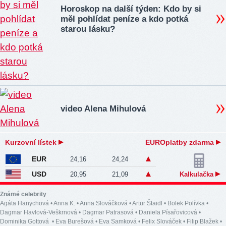
Horoskop na další týden: Kdo by si
měl pohlídat peníze a kdo potká
starou lásku?
video Alena Mihulová
Kurzovní lístek
EUROplatby zdarma
EUR
24,16
24,24
USD
20,95
21,09
Kalkulačka
Známé celebrity
Agáta Hanychová
•
Anna K.
•
Anna Slováčková
•
Artur Štaidl
•
Bolek Polívka
•
Dagmar Havlová-Veškrnová
•
Dagmar Patrasová
•
Daniela Písařovicová
•
Dominika Gottová
•
Eva Burešová
•
Eva Samková
•
Felix Slováček
•
Filip Blažek
•