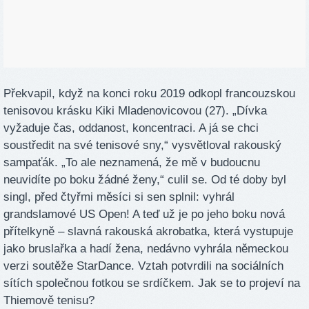
Překvapil, když na konci roku 2019 odkopl francouzskou
tenisovou krásku Kiki Mladenovicovou (27). „Dívka
vyžaduje čas, oddanost, koncentraci. A já se chci
soustředit na své tenisové sny,“ vysvětloval rakouský
sampaťák. „To ale neznamená, že mě v budoucnu
neuvidíte po boku žádné ženy,“ culil se. Od té doby byl
singl, před čtyřmi měsíci si sen splnil: vyhrál
grandslamové US Open! A teď už je po jeho boku nová
přítelkyně – slavná rakouská akrobatka, která vystupuje
jako bruslařka a hadí žena, nedávno vyhrála německou
verzi soutěže StarDance. Vztah potvrdili na sociálních
sítích společnou fotkou se srdíčkem. Jak se to projeví na
Thiemově tenisu?