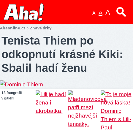
A
A
A
Ahaonline.cz
Žhavé drby
Tenista Thiem po
odkopnutí krásné Kiki:
Sbalil hadí ženu
13 fotografií
v galerii