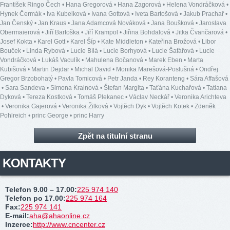
František Ringo Čech
•
Hana Gregorová
•
Hana Zagorová
•
Helena Vondráčková
•
Hynek Čermák
•
Iva Kubelková
•
Ivana Gottová
•
Iveta Bartošová
•
Jakub Prachař
•
Jan Čenský
•
Jan Kraus
•
Jana Adamcová Nováková
•
Jana Boušková
•
Jaroslava
Obermaierová
•
Jiří Bartoška
•
Jiří Krampol
•
Jiřina Bohdalová
•
Jitka Čvančarová
•
Josef Kokta
•
Karel Gott
•
Karel Šíp
•
Kate Middleton
•
Kateřina Brožová
•
Libor
Bouček
•
Linda Rybová
•
Lucie Bílá
•
Lucie Borhyová
•
Lucie Šafářová
•
Lucie
Vondráčková
•
Lukáš Vaculík
•
Mahulena Bočanová
•
Marek Eben
•
Marta
Kubišová
•
Martin Dejdar
•
Michal David
•
Monika Marešová-Poslušná
•
Ondřej
Gregor Brzobohatý
•
Pavla Tomicová
•
Petr Janda
•
Rey Koranteng
•
Sára Affašová
•
Sara Sandeva
•
Simona Krainová
•
Štefan Margita
•
Taťána Kuchařová
•
Tatiana
Dyková
•
Tereza Kostková
•
Tomáš Plekanec
•
Václav Neckář
•
Veronika Arichteva
•
Veronika Gajerová
•
Veronika Žilková
•
Vojtěch Dyk
•
Vojtěch Kotek
•
Zdeněk
Pohlreich
•
princ George
•
princ Harry
Zpět na titulní stranu
KONTAKTY
Telefon 9.00 – 17.00
:
225 974 140
Telefon po 17.00
:
225 974 164
Fax
:
225 974 141
E-mail
:
aha@ahaonline.cz
Inzerce
:
http://www.cncenter.cz