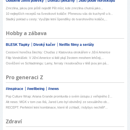
Oblíbené zimní polévky
Domácí pekárny
Jídlo podle horoskopu
Zmrzlina, jakou jste ještě nejedli! Pět míst, kde zmrzlina chutná jako...
10 nejlepších receptů na švestkové koláče: Přenesou vás do kuchyně u b...
Sladký poklad u cesty: Využijte letní špendlíky do tvarohového koláče,...
Hobby a zábava
BLESK Tlapky
Divoký kačer
Netflix filmy a seriály
Cestovní horečka šlechty: Chuďas z Klatovska otrokářem v Jižní Americe
Filip Vondrášek: V Jižní Americe si lidé plují životem mnohem lehčeji,...
Osvěžení ve Schladmingu: Lamy, ferraty i koulovačka v létě jsou jen pá...
Pro generaci Z
#inspirace
#wellbeing
#news
Pop Culture Wrap: Ariana Grande promluvila o svém ústupu z veřejného ž...
Alt news: MGK v tom zas lítá, Jared Leto byl obviněný ze sexuálního ob...
RECEPT: Perfektní letní kombinace, které tě zchladí, i kdybys nechtěl*...
Zdraví