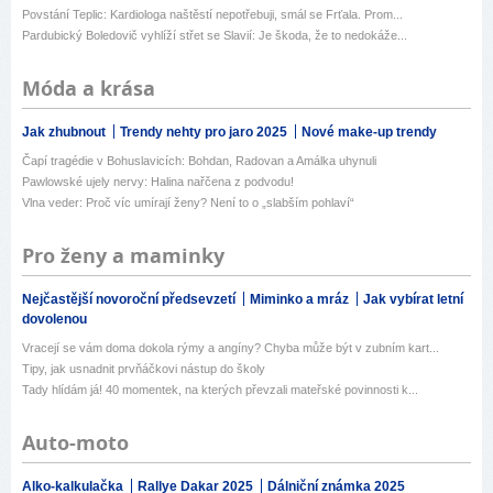
Povstání Teplic: Kardiologa naštěstí nepotřebuji, smál se Frťala. Prom...
Pardubický Boledovič vyhlíží střet se Slavií: Je škoda, že to nedokáže...
Móda a krása
Jak zhubnout
Trendy nehty pro jaro 2025
Nové make-up trendy
Čapí tragédie v Bohuslavicích: Bohdan, Radovan a Amálka uhynuli
Pawlowské ujely nervy: Halina nařčena z podvodu!
Vlna veder: Proč víc umírají ženy? Není to o „slabším pohlaví“
Pro ženy a maminky
Nejčastější novoroční předsevzetí
Miminko a mráz
Jak vybírat letní
dovolenou
Vracejí se vám doma dokola rýmy a angíny? Chyba může být v zubním kart...
Tipy, jak usnadnit prvňáčkovi nástup do školy
Tady hlídám já! 40 momentek, na kterých převzali mateřské povinnosti k...
Auto-moto
Alko-kalkulačka
Rallye Dakar 2025
Dálniční známka 2025