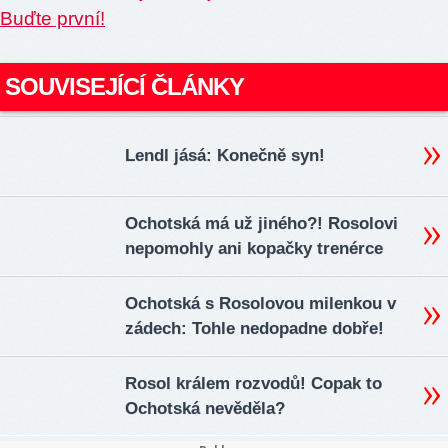
Buďte první!
SOUVISEJÍCÍ ČLÁNKY
Lendl jásá: Konečně syn!
Ochotská má už jiného?! Rosolovi
nepomohly ani kopačky trenérce
Ochotská s Rosolovou milenkou v
zádech: Tohle nedopadne dobře!
Rosol králem rozvodů! Copak to
Ochotská nevěděla?