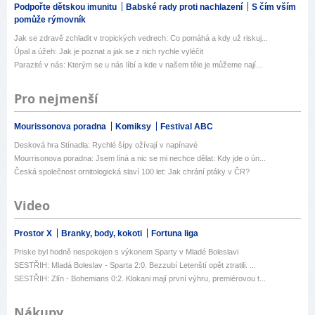
Podpořte dětskou imunitu
Babské rady proti nachlazení
S čím vším
pomůže rýmovník
Jak se zdravě zchladit v tropických vedrech: Co pomáhá a kdy už riskuj...
Úpal a úžeh: Jak je poznat a jak se z nich rychle vyléčit
Parazité v nás: Kterým se u nás líbí a kde v našem těle je můžeme nají...
Pro nejmenší
Mourissonova poradna
Komiksy
Festival ABC
Desková hra Stínadla: Rychlé šípy ožívají v napínavé
Mourrisonova poradna: Jsem líná a nic se mi nechce dělat: Kdy jde o ún...
Česká společnost ornitologická slaví 100 let: Jak chrání ptáky v ČR?
Video
Prostor X
Branky, body, kokoti
Fortuna liga
Priske byl hodně nespokojen s výkonem Sparty v Mladé Boleslavi
SESTŘIH: Mladá Boleslav - Sparta 2:0. Bezzubí Letenští opět ztratili. ...
SESTŘIH: Zlín - Bohemians 0:2. Klokani mají první výhru, premiérovou t...
Nákupy