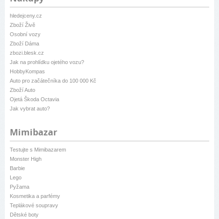
hledejceny.cz
Zboží Živě
Osobní vozy
Zboží Dáma
zbozi.blesk.cz
Jak na prohlídku ojetého vozu?
HobbyKompas
Auto pro začátečníka do 100 000 Kč
Zboží Auto
Ojetá Škoda Octavia
Jak vybrat auto?
Mimibazar
Testujte s Mimibazarem
Monster High
Barbie
Lego
Pyžama
Kosmetika a parfémy
Teplákové soupravy
Dětské boty