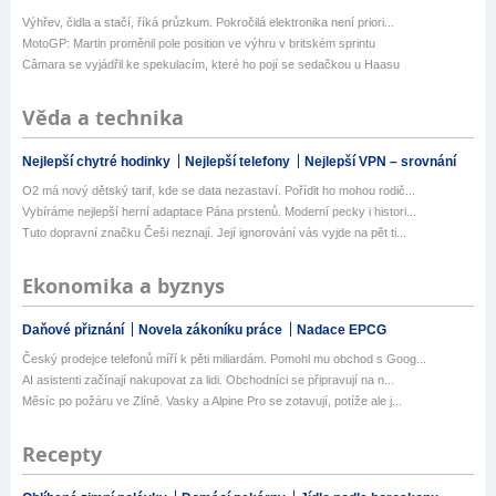
Výhřev, čidla a stačí, říká průzkum. Pokročilá elektronika není priori...
MotoGP: Martin proměnil pole position ve výhru v britském sprintu
Câmara se vyjádřil ke spekulacím, které ho pojí se sedačkou u Haasu
Věda a technika
Nejlepší chytré hodinky
Nejlepší telefony
Nejlepší VPN – srovnání
O2 má nový dětský tarif, kde se data nezastaví. Pořídit ho mohou rodič...
Vybíráme nejlepší herní adaptace Pána prstenů. Moderní pecky i histori...
Tuto dopravní značku Češi neznají. Její ignorování vás vyjde na pět ti...
Ekonomika a byznys
Daňové přiznání
Novela zákoníku práce
Nadace EPCG
Český prodejce telefonů míří k pěti miliardám. Pomohl mu obchod s Goog...
AI asistenti začínají nakupovat za lidi. Obchodníci se připravují na n...
Měsíc po požáru ve Zlíně. Vasky a Alpine Pro se zotavují, potíže ale j...
Recepty