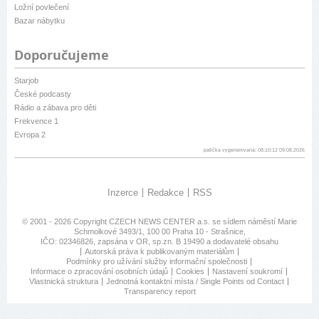
Ložní povlečení
Bazar nábytku
Doporučujeme
Starjob
České podcasty
Rádio a zábava pro děti
Frekvence 1
Evropa 2
patička vygenerovaná: 08:10:12 09.08.2026
Inzerce
Redakce
RSS
© 2001 - 2026 Copyright
CZECH NEWS CENTER a.s.
se sídlem náměstí Marie
Schmolkové 3493/1, 100 00 Praha 10 - Strašnice,
IČO: 02346826, zapsána v OR, sp.zn. B 19490 a dodavatelé obsahu
Autorská práva k publikovaným materiálům
Podmínky pro užívání služby informační společnosti
Informace o zpracování osobních údajů
Cookies
Nastavení soukromí
Vlastnická struktura
Jednotná kontaktní místa / Single Points od Contact
Transparency report