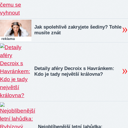
Jak spolehlivě zakryjete šediny? Tohle
musíte znát
reklama
Detaily aféry Decroix s Havránkem:
Kdo je tady největší královna?
Nejoblíbenější letní lahůdka: