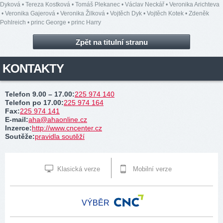
Dyková
•
Tereza Kostková
•
Tomáš Plekanec
•
Václav Neckář
•
Veronika Arichteva
•
Veronika Gajerová
•
Veronika Žilková
•
Vojtěch Dyk
•
Vojtěch Kotek
•
Zdeněk
Pohlreich
•
princ George
•
princ Harry
Zpět na titulní stranu
KONTAKTY
Telefon 9.00 – 17.00
:
225 974 140
Telefon po 17.00
:
225 974 164
Fax
:
225 974 141
E-mail
:
aha@ahaonline.cz
Inzerce
:
http://www.cncenter.cz
Soutěže
:
pravidla soutěží
Klasická verze
Mobilní verze
VÝBĚR