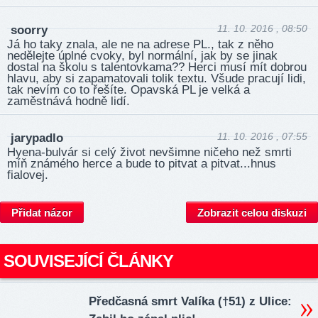
11. 10. 2016 , 08:50
soorry
Já ho taky znala, ale ne na adrese PL., tak z něho
nedělejte úplné cvoky, byl normální, jak by se jinak
dostal na školu s talentovkama?? Herci musí mít dobrou
hlavu, aby si zapamatovali tolik textu. Všude pracují lidi,
tak nevím co to řešíte. Opavská PL je velká a
zaměstnává hodně lidí.
11. 10. 2016 , 07:55
jarypadlo
Hyena-bulvár si celý život nevšimne ničeho než smrti
míň známého herce a bude to pitvat a pitvat...hnus
fialovej.
Přidat názor
Zobrazit celou diskuzi
SOUVISEJÍCÍ ČLÁNKY
Předčasná smrt Valíka (†51) z Ulice: