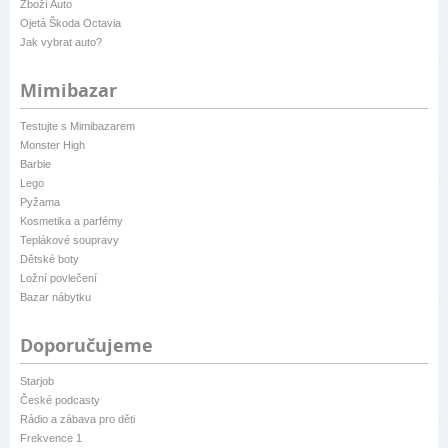
Zboží Auto
Ojetá Škoda Octavia
Jak vybrat auto?
Mimibazar
Testujte s Mimibazarem
Monster High
Barbie
Lego
Pyžama
Kosmetika a parfémy
Teplákové soupravy
Dětské boty
Ložní povlečení
Bazar nábytku
Doporučujeme
Starjob
České podcasty
Rádio a zábava pro děti
Frekvence 1