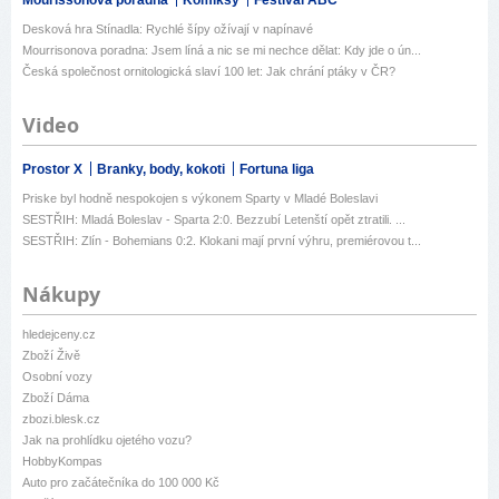
Mourissonova poradna
Komiksy
Festival ABC
Desková hra Stínadla: Rychlé šípy ožívají v napínavé
Mourrisonova poradna: Jsem líná a nic se mi nechce dělat: Kdy jde o ún...
Česká společnost ornitologická slaví 100 let: Jak chrání ptáky v ČR?
Video
Prostor X
Branky, body, kokoti
Fortuna liga
Priske byl hodně nespokojen s výkonem Sparty v Mladé Boleslavi
SESTŘIH: Mladá Boleslav - Sparta 2:0. Bezzubí Letenští opět ztratili. ...
SESTŘIH: Zlín - Bohemians 0:2. Klokani mají první výhru, premiérovou t...
Nákupy
hledejceny.cz
Zboží Živě
Osobní vozy
Zboží Dáma
zbozi.blesk.cz
Jak na prohlídku ojetého vozu?
HobbyKompas
Auto pro začátečníka do 100 000 Kč