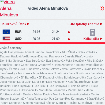
video Alena Mihulová
Kurzovní lístek
EUROplatby zdarma
EUR
24,16
24,24
USD
20,95
21,09
Kalkulačka
Známé celebrity
Agáta Hanychová
•
Anna K.
•
Anna Slováčková
•
Artur Štaidl
•
Bolek Polívka
•
Dagmar Havlová-Veškrnová
•
Dagmar Patrasová
•
Daniela Písařovicová
•
Dominika Gottová
•
Eva Burešová
•
Eva Samková
•
Felix Slováček
•
Filip Blažek
•
František Ringo Čech
•
Hana Gregorová
•
Hana Zagorová
•
Helena Vondráčková
•
Hynek Čermák
•
Iva Kubelková
•
Ivana Gottová
•
Iveta Bartošová
•
Jakub Prachař
•
Jan Čenský
•
Jan Kraus
•
Jana Adamcová Nováková
•
Jana Boušková
•
Jaroslava
Obermaierová
•
Jiří Bartoška
•
Jiří Krampol
•
Jiřina Bohdalová
•
Jitka Čvančarová
•
Josef Kokta
•
Karel Gott
•
Karel Šíp
•
Kate Middleton
•
Kateřina Brožová
•
Libor
Bouček
•
Linda Rybová
•
Lucie Bílá
•
Lucie Borhyová
•
Lucie Šafářová
•
Lucie
Vondráčková
•
Lukáš Vaculík
•
Mahulena Bočanová
•
Marek Eben
•
Marta
Kubišová
•
Martin Dejdar
•
Michal David
•
Monika Marešová-Poslušná
•
Ondřej
Gregor Brzobohatý
•
Pavla Tomicová
•
Petr Janda
•
Rey Koranteng
•
Sára Affašová
•
Sara Sandeva
•
Simona Krainová
•
Štefan Margita
•
Taťána Kuchařová
•
Tatiana