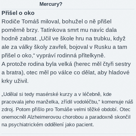
Mercury?
Přišel o oko
Rodiče Tomáš miloval, bohužel o ně přišel
poměrně brzy. Tatínkova smrt mu navíc dala
hodně zabrat. „Učil ve škole hru na trubku, když
ale za války školy zavřeli, bojoval v Rusku a tam
přišel o oko,“ vypráví rodinná přítelkyně.
A protože rodina byla velká (herec měl čtyři sestry
a bratra), otec měl po válce co dělat, aby hladové
krky uživil.
„Udělal si tedy masérské kurzy a v léčebně, kde
pracovala jeho manželka, zřídil vodoléčbu,“ komenuje náš
zdroj. Potom přišlo pro Tomáše velmi těžké období. Otec
onemocněl Alzheimerovou chorobou a paradoxně skončil
na psychiatrickém oddělení jako pacient.