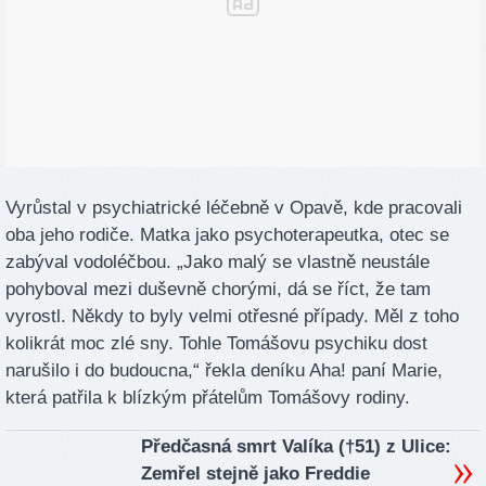
Vyrůstal v psychiatrické léčebně v Opavě, kde pracovali
oba jeho rodiče. Matka jako psychoterapeutka, otec se
zabýval vodoléčbou. „Jako malý se vlastně neustále
pohyboval mezi duševně chorými, dá se říct, že tam
vyrostl. Někdy to byly velmi otřesné případy. Měl z toho
kolikrát moc zlé sny. Tohle Tomášovu psychiku dost
narušilo i do budoucna,“ řekla deníku Aha! paní Marie,
která patřila k blízkým přátelům Tomášovy rodiny.
Předčasná smrt Valíka (†51) z Ulice:
Zemřel stejně jako Freddie