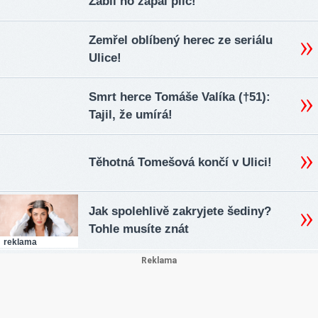
Zabil ho zápal plic!
Zemřel oblíbený herec ze seriálu
Ulice!
Smrt herce Tomáše Valíka (†51):
Tajil, že umírá!
Těhotná Tomešová končí v Ulici!
Jak spolehlivě zakryjete šediny?
Tohle musíte znát
reklama