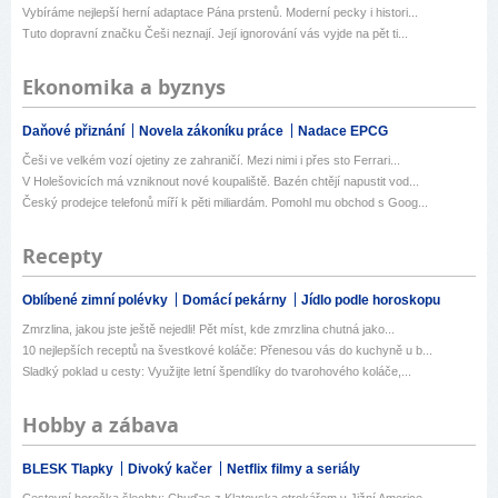
Vybíráme nejlepší herní adaptace Pána prstenů. Moderní pecky i histori...
Tuto dopravní značku Češi neznají. Její ignorování vás vyjde na pět ti...
Ekonomika a byznys
Daňové přiznání
Novela zákoníku práce
Nadace EPCG
Češi ve velkém vozí ojetiny ze zahraničí. Mezi nimi i přes sto Ferrari...
V Holešovicích má vzniknout nové koupaliště. Bazén chtějí napustit vod...
Český prodejce telefonů míří k pěti miliardám. Pomohl mu obchod s Goog...
Recepty
Oblíbené zimní polévky
Domácí pekárny
Jídlo podle horoskopu
Zmrzlina, jakou jste ještě nejedli! Pět míst, kde zmrzlina chutná jako...
10 nejlepších receptů na švestkové koláče: Přenesou vás do kuchyně u b...
Sladký poklad u cesty: Využijte letní špendlíky do tvarohového koláče,...
Hobby a zábava
BLESK Tlapky
Divoký kačer
Netflix filmy a seriály