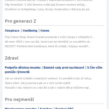
Cestovní horečka šlechty: Chuďas z Klatovska otrokářem v Jižní Americe
Filip Vondrášek: V Jižní Americe si lidé plují životem mnohem lehčeji,...
Osvěžení ve Schladmingu: Lamy, ferraty i koulovačka v létě jsou jen pá...
Pro generaci Z
#inspirace
#wellbeing
#news
Pop Culture Wrap: Ariana Grande promluvila o svém ústupu z veřejného ž...
Alt news: MGK v tom zas lítá, Jared Leto byl obviněný ze sexuálního ob...
RECEPT: Perfektní letní kombinace, které tě zchladí, i kdybys nechtěl*...
Zdraví
Podpořte dětskou imunitu
Babské rady proti nachlazení
S čím vším
pomůže rýmovník
Jak se zdravě zchladit v tropických vedrech: Co pomáhá a kdy už riskuj...
Úpal a úžeh: Jak je poznat a jak se z nich rychle vyléčit
Parazité v nás: Kterým se u nás líbí a kde v našem těle je můžeme nají...
Pro nejmenší