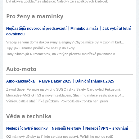
Byt ukrýval „poklad" za statisíce: Nálepky ze zápalkových krabiček
Pro ženy a maminky
Nejčastější novoroční předsevzetí
Miminko a mráz
Jak vybírat letní
dovolenou
Vracejí se vám doma dokola rýmy a angíny? Chyba může být v zubním kart...
Tipy, jak usnadnit prvňáčkovi nástup do školy
Tady hlídám já! 40 momentek, na kterých převzali mateřské povinnosti k...
Auto-moto
Alko-kalkulačka
Rallye Dakar 2025
Dálniční známka 2025
Závod Super Formule na okruhu SUGO i díky Safety Caru ovládl Fukuzumi....
Mercedes-AMG GT 53 je novým základem. Stačí mu imitace šestiválce a 54...
Výhřev, čidla a stačí, říká průzkum. Pokročilá elektronika není priori...
Věda a technika
Nejlepší chytré hodinky
Nejlepší telefony
Nejlepší VPN – srovnání
O2 má nový dětský tarif, kde se data nezastaví. Pořídit ho mohou rodič...