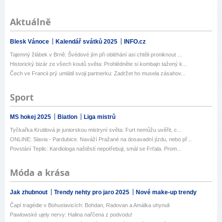
Aktuálně
Blesk Vánoce
Kalendář svátků 2025
INFO.cz
Tajemný žlábek v Brně: Švédové jím při obléhání asi chtěli proniknout ...
Historický bizár ze všech koutů světa: Prohlédněte si kombajn tažený k...
Čech ve Francii prý umlátil svoji partnerku: Zadržet ho musela zásahov...
Sport
MS hokej 2025
Biatlon
Liga mistrů
Tyčkařka Krutilová je juniorskou mistryní světa: Furt nemůžu uvěřit, c...
ONLINE: Slavia - Pardubice. Naváží Pražané na dosavadní jízdu, nebo př...
Povstání Teplic: Kardiologa naštěstí nepotřebuji, smál se Frťala. Prom...
Móda a krása
Jak zhubnout
Trendy nehty pro jaro 2025
Nové make-up trendy
Čapí tragédie v Bohuslavicích: Bohdan, Radovan a Amálka uhynuli
Pawlowské ujely nervy: Halina nařčena z podvodu!