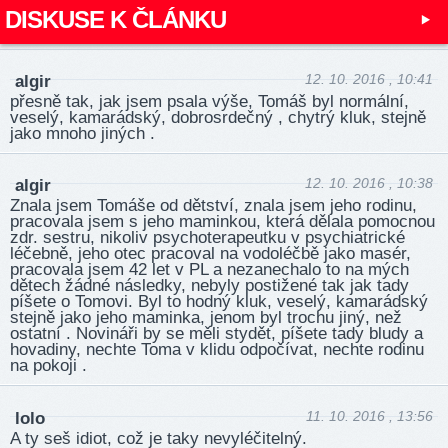
DISKUSE K ČLÁNKU
12. 10. 2016 , 10:41
algir
přesně tak, jak jsem psala výše, Tomáš byl normální,
veselý, kamarádský, dobrosrdečný , chytrý kluk, stejně
jako mnoho jiných .
12. 10. 2016 , 10:38
algir
Znala jsem Tomáše od dětství, znala jsem jeho rodinu,
pracovala jsem s jeho maminkou, která dělala pomocnou
zdr. sestru, nikoliv psychoterapeutku v psychiatrické
léčebně, jeho otec pracoval na vodoléčbě jako masér,
pracovala jsem 42 let v PL a nezanechalo to na mých
dětech žádné následky, nebyly postižené tak jak tady
píšete o Tomovi. Byl to hodný kluk, veselý, kamarádský
stejně jako jeho maminka, jenom byl trochu jiný, než
ostatní . Novináři by se měli stydět, píšete tady bludy a
hovadiny, nechte Toma v klidu odpočívat, nechte rodinu
na pokoji .
11. 10. 2016 , 13:56
lolo
A ty seš idiot, což je taky nevyléčitelný.