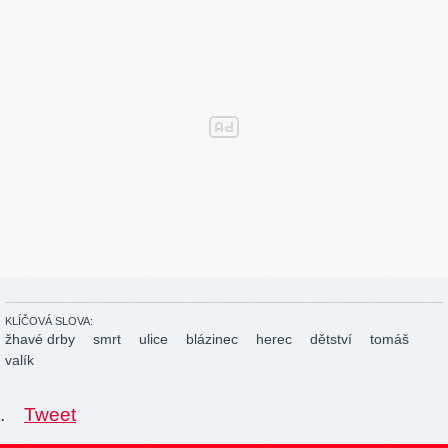
KLÍČOVÁ SLOVA:
žhavé drby
smrt
ulice
blázinec
herec
dětství
tomáš
valík
.
Tweet