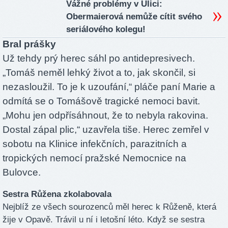
Vážné problémy v Ulici:
Obermaierová nemůže cítit svého
seriálového kolegu!
Bral prášky
Už tehdy prý herec sáhl po antidepresivech.
„Tomáš neměl lehký život a to, jak skončil, si
nezasloužil. To je k uzoufání,“ pláče paní Marie a
odmítá se o Tomášově tragické nemoci bavit.
„Mohu jen odpřísáhnout, že to nebyla rakovina.
Dostal zápal plic,“ uzavřela tiše. Herec zemřel v
sobotu na Klinice infekčních, parazitních a
tropických nemocí pražské Nemocnice na
Bulovce.
Sestra Růžena zkolabovala
Nejblíž ze všech sourozenců měl herec k Růženě, která
žije v Opavě. Trávil u ní i letošní léto. Když se sestra