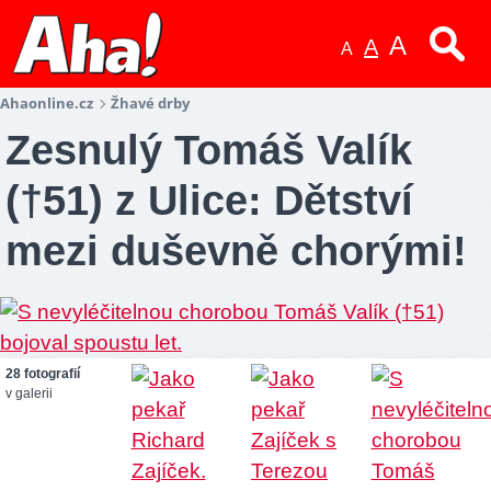
A
A
A
Ahaonline.cz
Žhavé drby
Zesnulý Tomáš Valík
(†51) z Ulice: Dětství
mezi duševně chorými!
28 fotografií
v galerii