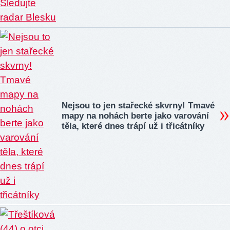
Nejsou to jen stařecké skvrny! Tmavé
mapy na nohách berte jako varování
těla, které dnes trápí už i třicátníky