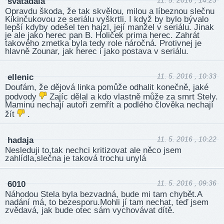
svatadala
Opravdu škoda, že tak skvělou, milou a líbeznou slečnu
Kikinčukovou ze seriálu vyškrtli. I když by bylo bývalo
lepší kdyby odešel ten hajzl, její manžel v seriálu. Jinak
je ale jako herec pan B. Holiček prima herec. Zahrát
takového zmetka byla tedy role náročná. Protivnej je
hlavně Zounar, jak herec i jako postava v seriálu.
11. 5. 2016 , 10:33
ellenic
Doufám, že dějová linka pomůže odhalit konečně, jaké
podvody
Zajíc dělal a kdo vlastně může za smrt Stely.
Maminu nechají autoři zemřít a podlého člověka nechají
žít
.
11. 5. 2016 , 10:22
hadaja
Nesleduji to,tak nechci kritizovat ale něco jsem
zahlídla,slečna je taková trochu unylá
11. 5. 2016 , 09:36
6010
Náhodou Stela byla bezvadná, bude mi tam chybět.A
nadání má, to bezesporu.Mohli jí tam nechat, teď jsem
zvědavá, jak bude otec sám vychovávat dítě.