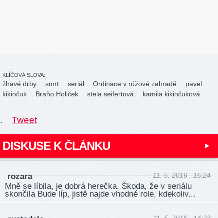
KLÍČOVÁ SLOVA:
žhavé drby
smrt
seriál
Ordinace v růžové zahradě
pavel
kikinčuk
Braňo Holiček
stela seifertová
kamila kikinčuková
.
Tweet
DISKUSE K ČLÁNKU
11. 5. 2016 , 15:24
rozara
Mně se líbila, je dobrá herečka. Škoda, že v seriálu
skončila Bude líp, jistě najde vhodné role, kdekoliv...
11. 5. 2016 , 14:23