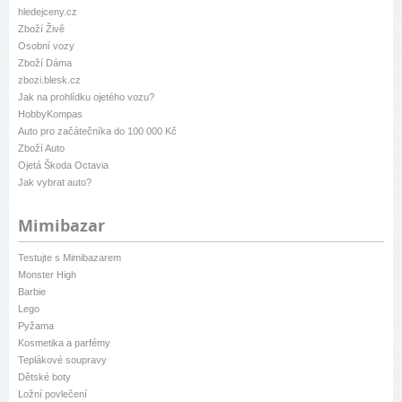
hledejceny.cz
Zboží Živě
Osobní vozy
Zboží Dáma
zbozi.blesk.cz
Jak na prohlídku ojetého vozu?
HobbyKompas
Auto pro začátečníka do 100 000 Kč
Zboží Auto
Ojetá Škoda Octavia
Jak vybrat auto?
Mimibazar
Testujte s Mimibazarem
Monster High
Barbie
Lego
Pyžama
Kosmetika a parfémy
Teplákové soupravy
Dětské boty
Ložní povlečení