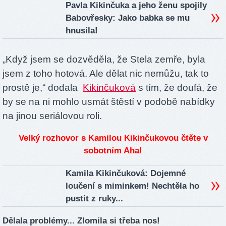
Pavla Kikinčuka a jeho ženu spojily
Babovřesky: Jako babka se mu
hnusila!
„Když jsem se dozvěděla, že Stela zemře, byla
jsem z toho hotová. Ale dělat nic nemůžu, tak to
prostě je,“ dodala
Kikinčuková
s tím, že doufá, že
by se na ni mohlo usmát štěstí v podobě nabídky
na jinou seriálovou roli.
Velký rozhovor s Kamilou Kikinčukovou čtěte v
sobotním Aha!
Kamila Kikinčuková: Dojemné
loučení s miminkem! Nechtěla ho
pustit z ruky...
Dělala problémy...
Zlomila si třeba nos!