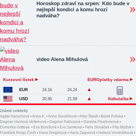
Horoskop zdraví na srpen: Kdo bude v
nejlepší kondici a komu hrozí
nadváha?
video Alena Mihulová
Kurzovní lístek
EUROplatby zdarma
EUR
24,16
24,24
USD
20,95
21,09
Kalkulačka
Známé celebrity
Agáta Hanychová
•
Anna K.
•
Anna Slováčková
•
Artur Štaidl
•
Bolek Polívka
•
Dagmar Havlová-Veškrnová
•
Dagmar Patrasová
•
Daniela Písařovicová
•
Dominika Gottová
•
Eva Burešová
•
Eva Samková
•
Felix Slováček
•
Filip Blažek
•
František Ringo Čech
•
Hana Gregorová
•
Hana Zagorová
•
Helena Vondráčková
•