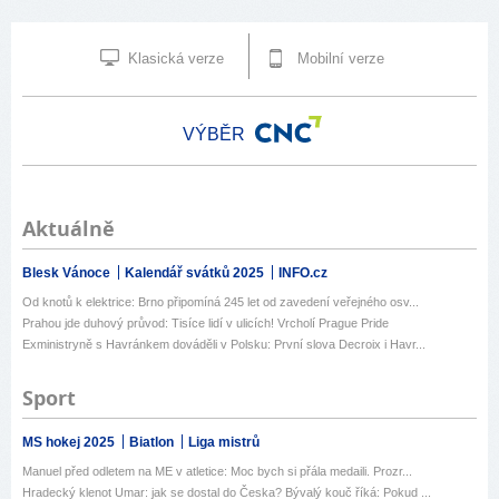
Klasická verze
Mobilní verze
VÝBĚR
Aktuálně
Blesk Vánoce
Kalendář svátků 2025
INFO.cz
Od knotů k elektrice: Brno připomíná 245 let od zavedení veřejného osv...
Prahou jde duhový průvod: Tisíce lidí v ulicích! Vrcholí Prague Pride
Exministryně s Havránkem dováděli v Polsku: První slova Decroix i Havr...
Sport
MS hokej 2025
Biatlon
Liga mistrů
Manuel před odletem na ME v atletice: Moc bych si přála medaili. Prozr...
Hradecký klenot Umar: jak se dostal do Česka? Bývalý kouč říká: Pokud ...