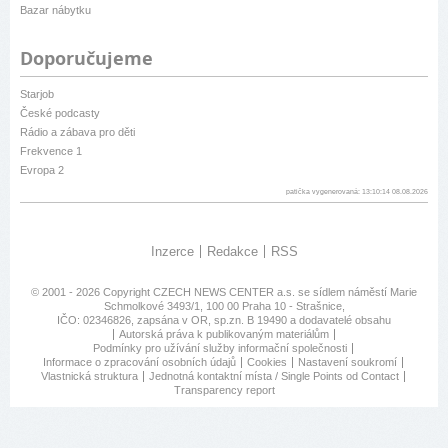
Bazar nábytku
Doporučujeme
Starjob
České podcasty
Rádio a zábava pro děti
Frekvence 1
Evropa 2
patička vygenerovaná: 13:10:14 08.08.2026
Inzerce
Redakce
RSS
© 2001 - 2026 Copyright
CZECH NEWS CENTER a.s.
se sídlem náměstí Marie
Schmolkové 3493/1, 100 00 Praha 10 - Strašnice,
IČO: 02346826, zapsána v OR, sp.zn. B 19490 a dodavatelé obsahu
Autorská práva k publikovaným materiálům
Podmínky pro užívání služby informační společnosti
Informace o zpracování osobních údajů
Cookies
Nastavení soukromí
Vlastnická struktura
Jednotná kontaktní místa / Single Points od Contact
Transparency report