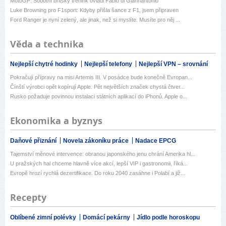
MotoGP: Sobotní britský trénink ovládl Fabio di Giannantonio
Luke Browning pro F1sport: Kdyby přišla šance z F1, jsem připraven
Ford Ranger je nyní zelený, ale jinak, než si myslíte. Musíte pro něj ...
Věda a technika
Nejlepší chytré hodinky
Nejlepší telefony
Nejlepší VPN – srovnání
Pokračují přípravy na misi Artemis III. V posádce bude konečně Evropan...
Čínští výrobci opět kopírují Apple. Pět největších značek chystá čtver...
Rusko požaduje povinnou instalaci státních aplikací do iPhonů. Apple o...
Ekonomika a byznys
Daňové přiznání
Novela zákoníku práce
Nadace EPCG
Tajemství měnové intervence: obranou japonského jenu chrání Amerika hl...
U pražských hal chceme hlavně více akcí, lepší VIP i gastronomii, říká...
Evropě hrozí rychlá dezertifikace. Do roku 2040 zasáhne i Polabí a již...
Recepty
Oblíbené zimní polévky
Domácí pekárny
Jídlo podle horoskopu