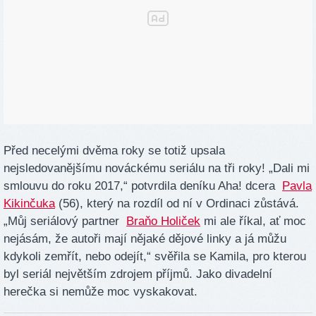
Před necelými dvěma roky se totiž upsala
nejsledovanějšímu nováckému seriálu na tři roky! „Dali mi
smlouvu do roku 2017,“ potvrdila deníku Aha! dcera
Pavla
Kikinčuka
(56), který na rozdíl od ní v Ordinaci zůstává.
„Můj seriálový partner
Braňo Holiček
mi ale říkal, ať moc
nejásám, že autoři mají nějaké dějové linky a já můžu
kdykoli zemřít, nebo odejít,“ svěřila se Kamila, pro kterou
byl seriál největším zdrojem příjmů. Jako divadelní
herečka si nemůže moc vyskakovat.