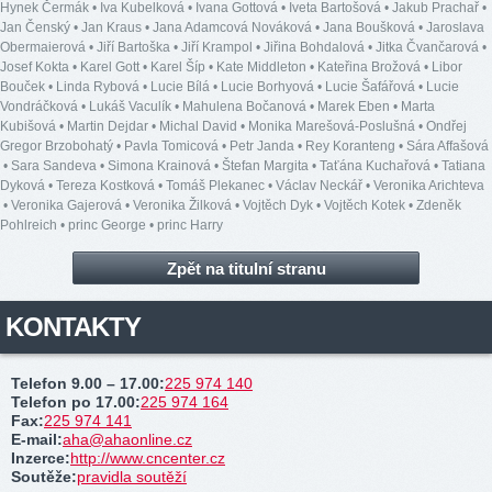
Hynek Čermák
•
Iva Kubelková
•
Ivana Gottová
•
Iveta Bartošová
•
Jakub Prachař
•
Jan Čenský
•
Jan Kraus
•
Jana Adamcová Nováková
•
Jana Boušková
•
Jaroslava
Obermaierová
•
Jiří Bartoška
•
Jiří Krampol
•
Jiřina Bohdalová
•
Jitka Čvančarová
•
Josef Kokta
•
Karel Gott
•
Karel Šíp
•
Kate Middleton
•
Kateřina Brožová
•
Libor
Bouček
•
Linda Rybová
•
Lucie Bílá
•
Lucie Borhyová
•
Lucie Šafářová
•
Lucie
Vondráčková
•
Lukáš Vaculík
•
Mahulena Bočanová
•
Marek Eben
•
Marta
Kubišová
•
Martin Dejdar
•
Michal David
•
Monika Marešová-Poslušná
•
Ondřej
Gregor Brzobohatý
•
Pavla Tomicová
•
Petr Janda
•
Rey Koranteng
•
Sára Affašová
•
Sara Sandeva
•
Simona Krainová
•
Štefan Margita
•
Taťána Kuchařová
•
Tatiana
Dyková
•
Tereza Kostková
•
Tomáš Plekanec
•
Václav Neckář
•
Veronika Arichteva
•
Veronika Gajerová
•
Veronika Žilková
•
Vojtěch Dyk
•
Vojtěch Kotek
•
Zdeněk
Pohlreich
•
princ George
•
princ Harry
Zpět na titulní stranu
KONTAKTY
Telefon 9.00 – 17.00
:
225 974 140
Telefon po 17.00
:
225 974 164
Fax
:
225 974 141
E-mail
:
aha@ahaonline.cz
Inzerce
:
http://www.cncenter.cz
Soutěže
:
pravidla soutěží