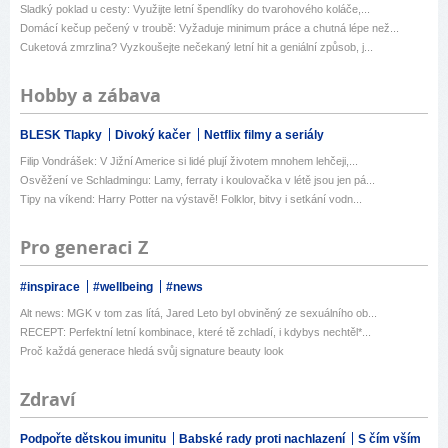
Sladký poklad u cesty: Využijte letní špendlíky do tvarohového koláče,...
Domácí kečup pečený v troubě: Vyžaduje minimum práce a chutná lépe než...
Cuketová zmrzlina? Vyzkoušejte nečekaný letní hit a geniální způsob, j...
Hobby a zábava
BLESK Tlapky
Divoký kačer
Netflix filmy a seriály
Filip Vondrášek: V Jižní Americe si lidé plují životem mnohem lehčeji,...
Osvěžení ve Schladmingu: Lamy, ferraty i koulovačka v létě jsou jen pá...
Tipy na víkend: Harry Potter na výstavě! Folklor, bitvy i setkání vodn...
Pro generaci Z
#inspirace
#wellbeing
#news
Alt news: MGK v tom zas lítá, Jared Leto byl obviněný ze sexuálního ob...
RECEPT: Perfektní letní kombinace, které tě zchladí, i kdybys nechtěl*...
Proč každá generace hledá svůj signature beauty look
Zdraví
Podpořte dětskou imunitu
Babské rady proti nachlazení
S čím vším