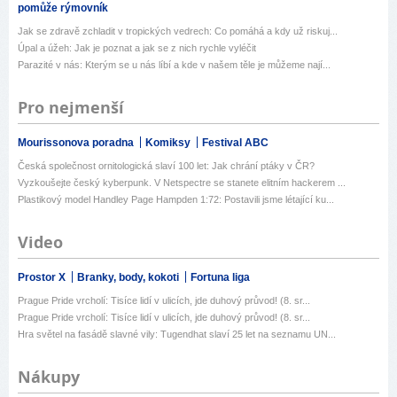
pomůže rýmovník
Jak se zdravě zchladit v tropických vedrech: Co pomáhá a kdy už riskuj...
Úpal a úžeh: Jak je poznat a jak se z nich rychle vyléčit
Parazité v nás: Kterým se u nás líbí a kde v našem těle je můžeme nají...
Pro nejmenší
Mourissonova poradna
Komiksy
Festival ABC
Česká společnost ornitologická slaví 100 let: Jak chrání ptáky v ČR?
Vyzkoušejte český kyberpunk. V Netspectre se stanete elitním hackerem ...
Plastikový model Handley Page Hampden 1:72: Postavili jsme létající ku...
Video
Prostor X
Branky, body, kokoti
Fortuna liga
Prague Pride vrcholí: Tisíce lidí v ulicích, jde duhový průvod! (8. sr...
Prague Pride vrcholí: Tisíce lidí v ulicích, jde duhový průvod! (8. sr...
Hra světel na fasádě slavné vily: Tugendhat slaví 25 let na seznamu UN...
Nákupy