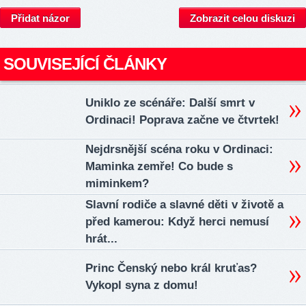
Přidat názor
Zobrazit celou diskuzi
SOUVISEJÍCÍ ČLÁNKY
Uniklo ze scénáře: Další smrt v
Ordinaci! Poprava začne ve čtvrtek!
Nejdrsnější scéna roku v Ordinaci:
Maminka zemře! Co bude s
miminkem?
Slavní rodiče a slavné děti v životě a
před kamerou: Když herci nemusí
hrát...
Princ Čenský nebo král kruťas?
Vykopl syna z domu!