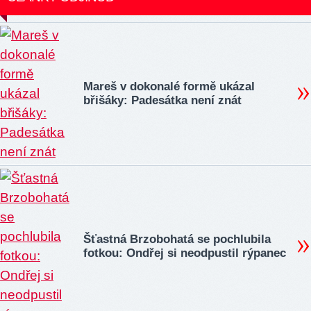
Mareš v dokonalé formě ukázal
břišáky: Padesátka není znát
Šťastná Brzobohatá se pochlubila
fotkou: Ondřej si neodpustil rýpanec