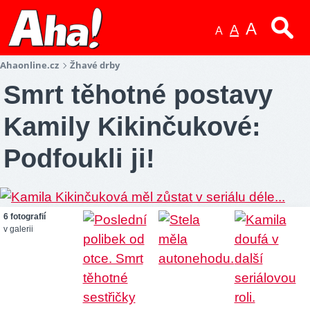
A
A
A
Ahaonline.cz
Žhavé drby
Smrt těhotné postavy
Kamily Kikinčukové:
Podfoukli ji!
6 fotografií
v galerii