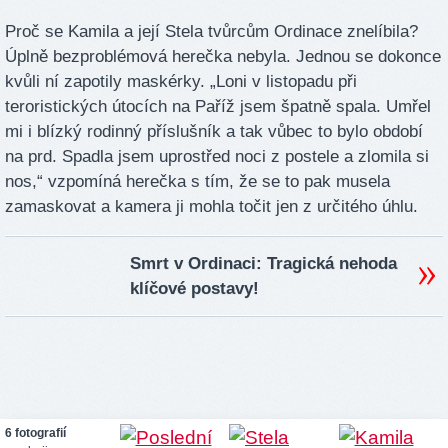
Proč se Kamila a její Stela tvůrcům Ordinace znelíbila?
Úplně bezproblémová herečka nebyla. Jednou se dokonce
kvůli ní zapotily maskérky. „Loni v listopadu při
teroristických útocích na Paříž jsem špatně spala. Umřel
mi i blízký rodinný příslušník a tak vůbec to bylo období
na prd. Spadla jsem uprostřed noci z postele a zlomila si
nos,“ vzpomíná herečka s tím, že se to pak musela
zamaskovat a kamera ji mohla točit jen z určitého úhlu.
Smrt v Ordinaci: Tragická nehoda
klíčové postavy!
6 fotografií