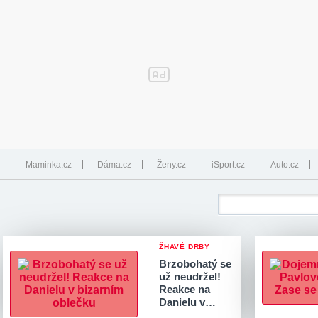
Maminka.cz
Dáma.cz
Ženy.cz
iSport.cz
Auto.cz
ŽHAVÉ DRBY
Brzobohatý se
už neudržel!
Reakce na
Danielu v…