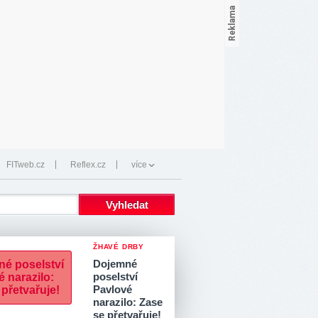
FITweb.cz
Reflex.cz
více
ŽHAVÉ DRBY
Dojemné
poselství
Pavlové
narazilo: Zase
se přetvařuje!