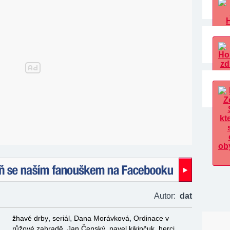
naším fanouškem na Facebooku!
Autor:
dat
,
,
,
žhavé drby
seriál
Dana Morávková
Ordinace v
,
,
,
růžové zahradě
Jan Čenský
pavel kikinčuk
herci