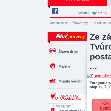
Sobota
8. srpna 2026
Deník
Aha!
Ahaonline.cz
>
Žhavé drby
>
Ze zákulisí Or
na
Facebooku
Ze zá
Tvůr
Žhavé drby
posta
...
Maléry
Musíte vědět!
Fotografie s
přepisují?
(
Láska a sex
FOTOGALERIE
7 fotografií
Retro skandály