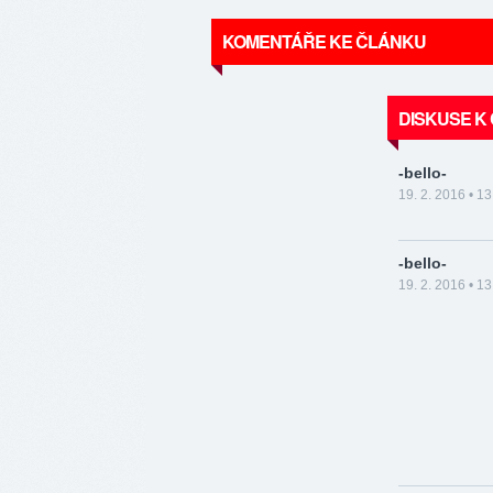
KOMENTÁŘE KE ČLÁNKU
DISKUSE K
-bello-
19. 2. 2016 • 13
-bello-
19. 2. 2016 • 13