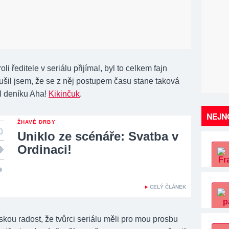
li ředitele v seriálu přijímal, byl to celkem fajn
ušil jsem, že se z něj postupem času stane taková
il deníku Aha!
Kikinčuk
.
NEJNO
ŽHAVÉ DRBY
Uniklo ze scénáře: Svatba v
Ordinaci!
CELÝ ČLÁNEK
kou radost, že tvůrci seriálu měli pro mou prosbu