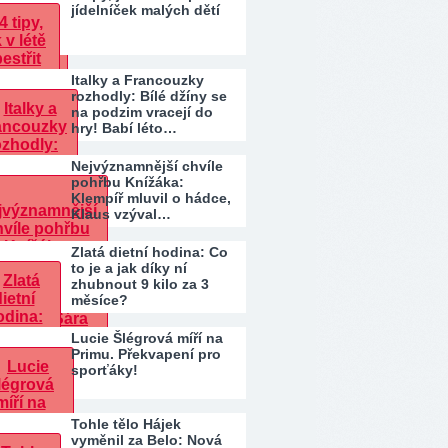
jídelníček malých dětí
Italky a Francouzky
rozhodly: Bílé džíny se
na podzim vracejí do
hry! Babí léto…
Nejvýznamnější chvíle
pohřbu Knížáka:
Klempíř mluvil o hádce,
Klaus vzýval…
Zlatá dietní hodina: Co
to je a jak díky ní
zhubnout 9 kilo za 3
měsíce?
Lucie Šlégrová míří na
Primu. Překvapení pro
sporťáky!
Tohle tělo Hájek
vyměnil za Belo: Nová