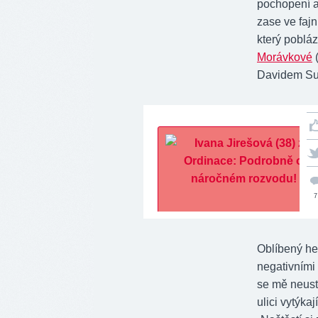
pochopení a
zase ve fajn
který poblá
Morávkové
(
Davidem Su
7
Oblíbený he
negativními 
se mě neustá
ulici vytýka