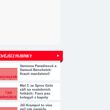
VĚJŠÍ Z RUBRIKY
Vanessa Paradisová a
Samuel Benchetrit:
Krach manželství!
Mel C ze Spice Girls
září na svatebních
fotkách: Faux pas
kolegyň z kapely
Jiří Krampol to více
než rok nemůže