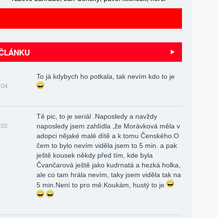
 ČLÁNKU
To já kdybych ho potkala, tak nevím kdo to je
:04
Tě pic, to je seriál .Naposledy a navždy
naposledy jsem zahlídla ,že Morávková měla v
:02
adopci nějaké malé dítě a k tomu Čenského.O
čem to bylo nevím viděla jsem to 5 min. a pak
ještě kousek někdy před tím, kde byla
Čvančarová ještě jako kudrnatá a hezká holka,
ale co tam hrála nevím, taky jsem viděla tak na
5 min.Není to pro mě.Koukám, hustý to je