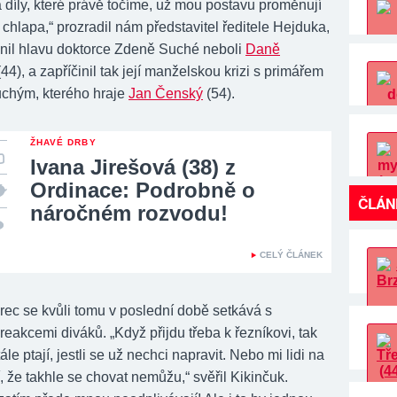
 díly, které právě točíme, už mou postavu proměnují
 chlapa,“ prozradil nám představitel ředitele Hejduka,
znil hlavu doktorce Zdeně Suché neboli
Daně
44), a zapříčinil tak její manželskou krizi s primářem
chým, kterého hraje
Jan Čenský
(54).
ŽHAVÉ DRBY
Ivana Jirešová (38) z
Ordinace: Podrobně o
ČLÁN
náročném rozvodu!
CELÝ ČLÁNEK
rec se kvůli tomu v poslední době setkává s
reakcemi diváků. „Když přijdu třeba k řezníkovi, tak
le ptají, jestli se už nechci napravit. Nebo mi lidi na
jí, že takhle se chovat nemůžu,“ svěřil Kikinčuk.