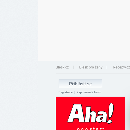
Blesk.cz
Blesk pro ženy
Recepty.cz
Registrace
|
Zapomenuté heslo