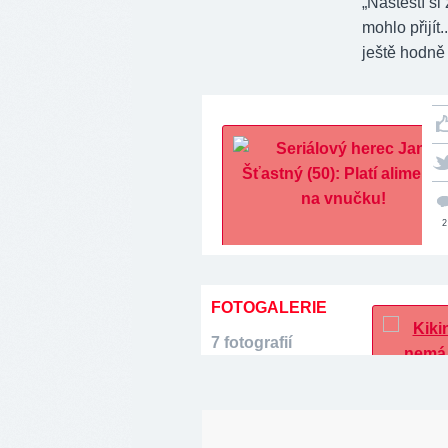
„Naštěstí si
mohlo přijít
ještě hodně 
2
FOTOGALERIE
7 fotografií