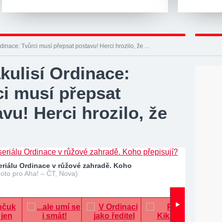
dinace: Tvůrci musí přepsat postavu! Herci hrozilo, že ...
kulisí Ordinace:
ci musí přepsat
vu! Herci hrozilo, že
eriálu Ordinace v růžové zahradě. Koho
Foto pro Aha! – ČT, Nova)