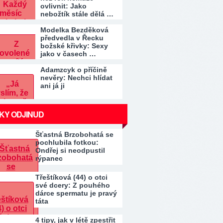
ovlivnit: Jako
nebožtík stále dělá …
Modelka Bezděková
předvedla v Řecku
božské křivky: Sexy
jako v časech …
Adamzcyk o příčině
nevěry: Nechci hlídat
ani já ji
KY ODJINUD
Šťastná Brzobohatá se
pochlubila fotkou:
Ondřej si neodpustil
rýpanec
Třeštíková (44) o otci
své dcery: Z pouhého
dárce spermatu je pravý
táta
4 tipy, jak v létě zpestřit