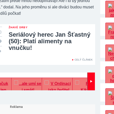
 zatím přede mnou neodplivávají! Ale i to by jednou
...“ dodal. Na jeho proměnu si ale diváci budou muset
dílů počkat!
ŽHAVÉ DRBY
Seriálový herec Jan Šťastný
(50): Platí alimenty na
vnučku!
CELÝ ČLÁNEK