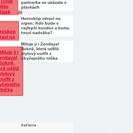
partnerka se ukázala v
plavkách
Horoskop zdraví na
srpen: Kdo bude v
nejlepší kondici a komu
hrozí nadváha?
Miluje ji i Zendaya!
Sukně, která udělá
stylový outfit z
obyčejného trička