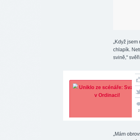
„Když jsem ro
chlapík. Net
svině,“ svěř
2
„Mám obrovs