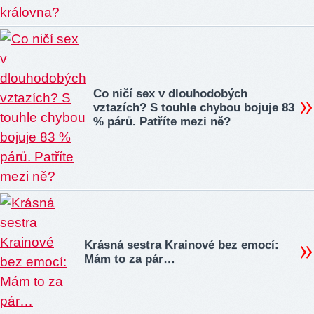
Co ničí sex v dlouhodobých
vztazích? S touhle chybou bojuje 83
% párů. Patříte mezi ně?
Krásná sestra Krainové bez emocí:
Mám to za pár…