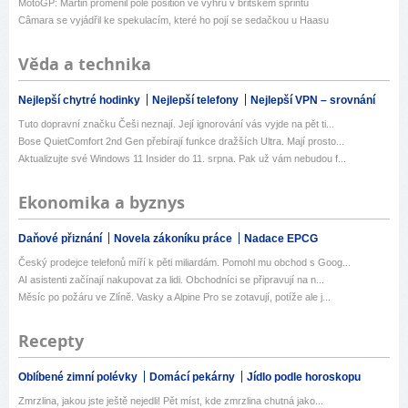
MotoGP: Martin proměnil pole position ve výhru v britském sprintu
Câmara se vyjádřil ke spekulacím, které ho pojí se sedačkou u Haasu
Věda a technika
Nejlepší chytré hodinky
Nejlepší telefony
Nejlepší VPN – srovnání
Tuto dopravní značku Češi neznají. Její ignorování vás vyjde na pět ti...
Bose QuietComfort 2nd Gen přebírají funkce dražších Ultra. Mají prosto...
Aktualizujte své Windows 11 Insider do 11. srpna. Pak už vám nebudou f...
Ekonomika a byznys
Daňové přiznání
Novela zákoníku práce
Nadace EPCG
Český prodejce telefonů míří k pěti miliardám. Pomohl mu obchod s Goog...
AI asistenti začínají nakupovat za lidi. Obchodníci se připravují na n...
Měsíc po požáru ve Zlíně. Vasky a Alpine Pro se zotavují, potíže ale j...
Recepty
Oblíbené zimní polévky
Domácí pekárny
Jídlo podle horoskopu
Zmrzlina, jakou jste ještě nejedli! Pět míst, kde zmrzlina chutná jako...