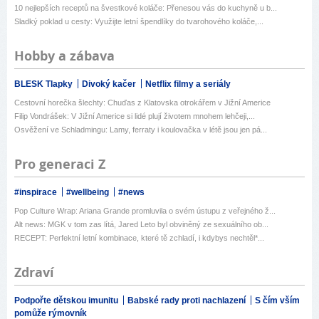
10 nejlepších receptů na švestkové koláče: Přenesou vás do kuchyně u b...
Sladký poklad u cesty: Využijte letní špendlíky do tvarohového koláče,...
Hobby a zábava
BLESK Tlapky
Divoký kačer
Netflix filmy a seriály
Cestovní horečka šlechty: Chuďas z Klatovska otrokářem v Jižní Americe
Filip Vondrášek: V Jižní Americe si lidé plují životem mnohem lehčeji,...
Osvěžení ve Schladmingu: Lamy, ferraty i koulovačka v létě jsou jen pá...
Pro generaci Z
#inspirace
#wellbeing
#news
Pop Culture Wrap: Ariana Grande promluvila o svém ústupu z veřejného ž...
Alt news: MGK v tom zas lítá, Jared Leto byl obviněný ze sexuálního ob...
RECEPT: Perfektní letní kombinace, které tě zchladí, i kdybys nechtěl*...
Zdraví
Podpořte dětskou imunitu
Babské rady proti nachlazení
S čím vším
pomůže rýmovník