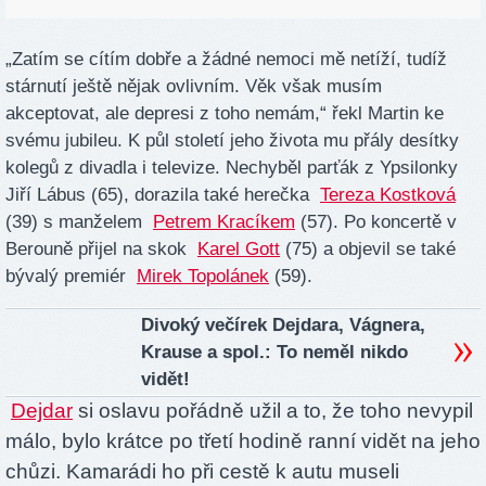
„Zatím se cítím dobře a žádné nemoci mě netíží, tudíž
stárnutí ještě nějak ovlivním. Věk však musím
akceptovat, ale depresi z toho nemám,“ řekl Martin ke
svému jubileu. K půl století jeho života mu přály desítky
kolegů z divadla i televize. Nechyběl parťák z Ypsilonky
Jiří Lábus (65), dorazila také herečka
Tereza Kostková
(39) s manželem
Petrem Kracíkem
(57). Po koncertě v
Berouně přijel na skok
Karel Gott
(75) a objevil se také
bývalý premiér
Mirek Topolánek
(59).
Divoký večírek Dejdara, Vágnera,
Krause a spol.: To neměl nikdo
vidět!
Dejdar
si oslavu pořádně užil a to, že toho nevypil
málo, bylo krátce po třetí hodině ranní vidět na jeho
chůzi. Kamarádi ho při cestě k autu museli