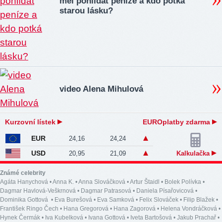
měl pohlídat peníze a kdo potká
starou lásku?
video Alena Mihulová
Kurzovní lístek
EUROplatby zdarma
EUR
24,16
24,24
USD
20,95
21,09
Kalkulačka
Známé celebrity
Agáta Hanychová
•
Anna K.
•
Anna Slováčková
•
Artur Štaidl
•
Bolek Polívka
•
Dagmar Havlová-Veškrnová
•
Dagmar Patrasová
•
Daniela Písařovicová
•
Dominika Gottová
•
Eva Burešová
•
Eva Samková
•
Felix Slováček
•
Filip Blažek
•
František Ringo Čech
•
Hana Gregorová
•
Hana Zagorová
•
Helena Vondráčková
•
Hynek Čermák
•
Iva Kubelková
•
Ivana Gottová
•
Iveta Bartošová
•
Jakub Prachař
•