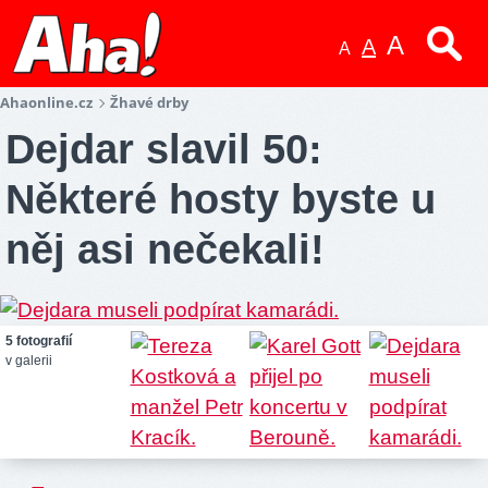
A
A
A
Ahaonline.cz
Žhavé drby
Dejdar slavil 50:
Některé hosty byste u
něj asi nečekali!
5 fotografií
v galerii