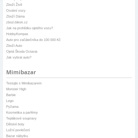
Zboží Živě
Osobní vozy
Zboží Dáma
zbozi.blesk.cz
Jak na prohlídku ojetého vozu?
HobbyKompas
Auto pro začátečníka do 100 000 Kč
Zboží Auto
Ojetá Škoda Octavia
Jak vybrat auto?
Mimibazar
Testujte s Mimibazarem
Monster High
Barbie
Lego
Pyžama
Kosmetika a parfémy
Teplákové soupravy
Dětské boty
Ložní povlečení
Bazar nábytku