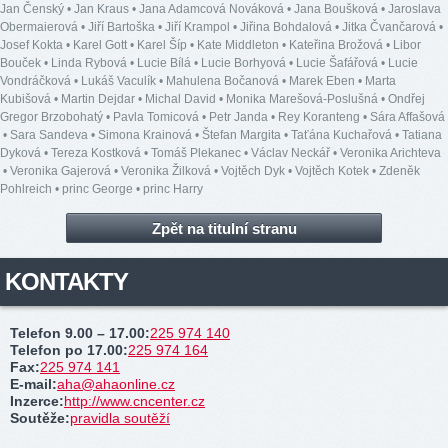
Jan Čenský
•
Jan Kraus
•
Jana Adamcová Nováková
•
Jana Boušková
•
Jaroslava
Obermaierová
•
Jiří Bartoška
•
Jiří Krampol
•
Jiřina Bohdalová
•
Jitka Čvančarová
•
Josef Kokta
•
Karel Gott
•
Karel Šíp
•
Kate Middleton
•
Kateřina Brožová
•
Libor
Bouček
•
Linda Rybová
•
Lucie Bílá
•
Lucie Borhyová
•
Lucie Šafářová
•
Lucie
Vondráčková
•
Lukáš Vaculík
•
Mahulena Bočanová
•
Marek Eben
•
Marta
Kubišová
•
Martin Dejdar
•
Michal David
•
Monika Marešová-Poslušná
•
Ondřej
Gregor Brzobohatý
•
Pavla Tomicová
•
Petr Janda
•
Rey Koranteng
•
Sára Affašová
•
Sara Sandeva
•
Simona Krainová
•
Štefan Margita
•
Taťána Kuchařová
•
Tatiana
Dyková
•
Tereza Kostková
•
Tomáš Plekanec
•
Václav Neckář
•
Veronika Arichteva
•
Veronika Gajerová
•
Veronika Žilková
•
Vojtěch Dyk
•
Vojtěch Kotek
•
Zdeněk
Pohlreich
•
princ George
•
princ Harry
Zpět na titulní stranu
KONTAKTY
Telefon 9.00 – 17.00
:
225 974 140
Telefon po 17.00
:
225 974 164
Fax
:
225 974 141
E-mail
:
aha@ahaonline.cz
Inzerce
:
http://www.cncenter.cz
Soutěže
:
pravidla soutěží