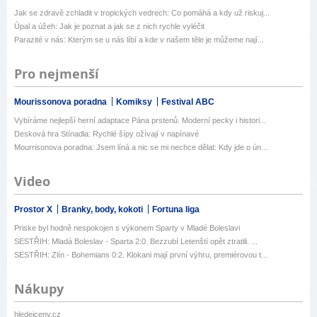
Jak se zdravě zchladit v tropických vedrech: Co pomáhá a kdy už riskuj...
Úpal a úžeh: Jak je poznat a jak se z nich rychle vyléčit
Parazité v nás: Kterým se u nás líbí a kde v našem těle je můžeme nají...
Pro nejmenší
Mourissonova poradna
Komiksy
Festival ABC
Vybíráme nejlepší herní adaptace Pána prstenů. Moderní pecky i histori...
Desková hra Stínadla: Rychlé šípy ožívají v napínavé
Mourrisonova poradna: Jsem líná a nic se mi nechce dělat: Kdy jde o ún...
Video
Prostor X
Branky, body, kokoti
Fortuna liga
Priske byl hodně nespokojen s výkonem Sparty v Mladé Boleslavi
SESTŘIH: Mladá Boleslav - Sparta 2:0. Bezzubí Letenští opět ztratili. ...
SESTŘIH: Zlín - Bohemians 0:2. Klokani mají první výhru, premiérovou t...
Nákupy
hledejceny.cz