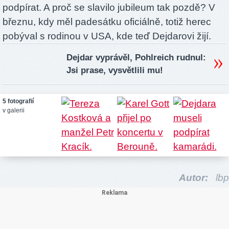
podpírat. A proč se slavilo jubileum tak pozdě? V
březnu, kdy měl padesátku oficiálně, totiž herec
pobýval s rodinou v USA, kde teď Dejdarovi žijí.
Dejdar vyprávěl, Pohlreich rudnul:
Jsi prase, vysvětlili mu!
5 fotografií
v galerii
Autor:
lbp