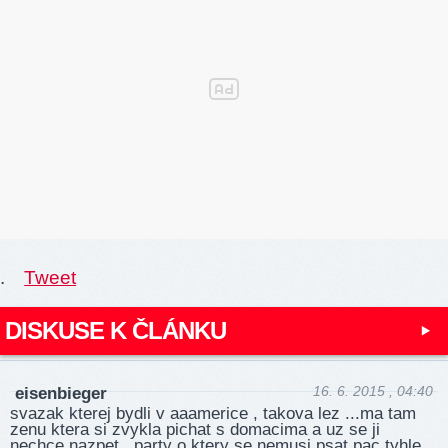
.
Tweet
DISKUSE K ČLÁNKU
16. 6. 2015 , 04:40
eisenbieger
svazak kterej bydli v aaamerice , takova lez ...ma tam
zenu ktera si zvykla pichat s domacima a uz se ji
nechce nazpet ..party o ktery se nemusi psat pac tyhle