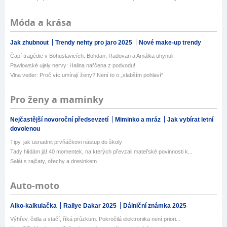
Móda a krása
Jak zhubnout
Trendy nehty pro jaro 2025
Nové make-up trendy
Čapí tragédie v Bohuslavicích: Bohdan, Radovan a Amálka uhynuli
Pawlowské ujely nervy: Halina nařčena z podvodu!
Vlna veder: Proč víc umírají ženy? Není to o „slabším pohlaví“
Pro ženy a maminky
Nejčastější novoroční předsevzetí
Miminko a mráz
Jak vybírat letní
dovolenou
Tipy, jak usnadnit prvňáčkovi nástup do školy
Tady hlídám já! 40 momentek, na kterých převzali mateřské povinnosti k...
Salát s rajčaty, ořechy a dresinkem
Auto-moto
Alko-kalkulačka
Rallye Dakar 2025
Dálniční známka 2025
Výhřev, čidla a stačí, říká průzkum. Pokročilá elektronika není priori...