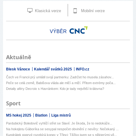
Klasická verze
Mobilní verze
VÝBĚR
Aktuálně
Blesk Vánoce
Kalendář svátků 2025
INFO.cz
Čech ve Francii prý umlátil svojí partnerku: Zadržet ho musela zásahov...
Peče se celá země, Babišova vláda ale mlčí a mlží. Přitom extrémy poča...
Detaily aféry Decroix s Havránkem: Kdo je tady největší královna?
Sport
MS hokej 2025
Biatlon
Liga mistrů
Pardubický Boledovič vyhlíží střet se Slavií: Je škoda, že to nedokáže...
Na hokejistu Gáboríka se sesypal nespočet obvinění z nevěry: Nečekaný ...
Kundrátek poprvé rozebírá konec v Třinci: Těžko jsem se s některými vě...