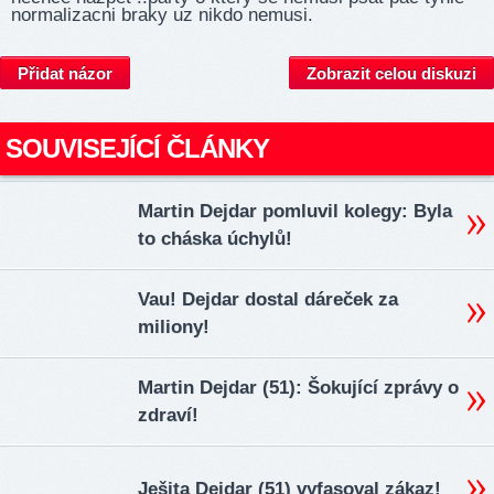
normalizacni braky uz nikdo nemusi.
Přidat názor
Zobrazit celou diskuzi
SOUVISEJÍCÍ ČLÁNKY
Martin Dejdar pomluvil kolegy: Byla
to cháska úchylů!
Vau! Dejdar dostal dáreček za
miliony!
Martin Dejdar (51): Šokující zprávy o
zdraví!
Ješita Dejdar (51) vyfasoval zákaz!