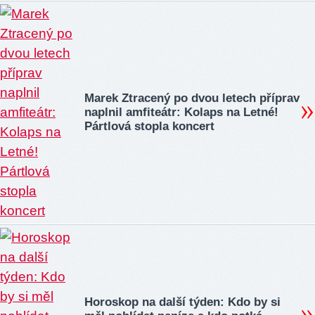
Marek Ztracený po dvou letech příprav
naplnil amfiteátr: Kolaps na Letné!
Pártlová stopla koncert
Horoskop na další týden: Kdo by si