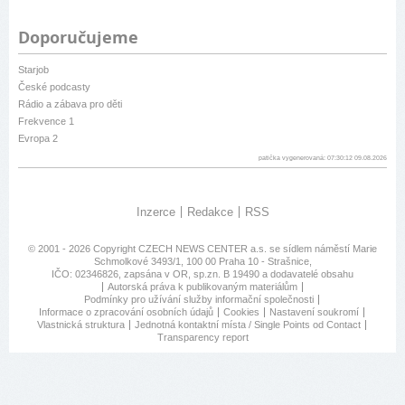
Doporučujeme
Starjob
České podcasty
Rádio a zábava pro děti
Frekvence 1
Evropa 2
patička vygenerovaná: 07:30:12 09.08.2026
Inzerce
Redakce
RSS
© 2001 - 2026 Copyright
CZECH NEWS CENTER a.s.
se sídlem náměstí Marie
Schmolkové 3493/1, 100 00 Praha 10 - Strašnice,
IČO: 02346826, zapsána v OR, sp.zn. B 19490 a dodavatelé obsahu
Autorská práva k publikovaným materiálům
Podmínky pro užívání služby informační společnosti
Informace o zpracování osobních údajů
Cookies
Nastavení soukromí
Vlastnická struktura
Jednotná kontaktní místa / Single Points od Contact
Transparency report